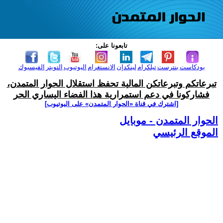
تابعونا على:
بودكاست
بنترست
تيلكرام
لينكدإن
الانستغرام
اليوتيوب
التويتر
الفيسبوك
تبرعاتكم وتبرعاتكن المالية تحفظ استقلال الحوار المتمدن،
فشاركونا في دعم استمرارية هذا الفضاء اليساري الحر
[اشترك في قناة ‫«الحوار المتمدن» على اليوتيوب]
الحوار المتمدن - موبايل
الموقع الرئيسي