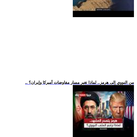
.. من النووي إلى هرمز.. لماذا تغير مسار مفاوضات أميركا وإيران؟