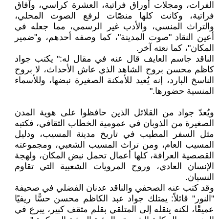
الفرات، ومجلات أوراق فراتية، العشرة كراسي، وآفاق
فراتية، وكانت كلها منصّات لرفع الصوت المحلي،
والتراث المنسي، والأدب غير الرسمي، مما جعله في
أعين النقاد "صوت المدينة"، كما وصفه أحدهم، و"ضمير
المكان"، كما نعته آخر.
الناقد جاسم العايف قال عنه في مقال له:" يكتب جواد
كاظم محسن بروح الشاهد الذي عاش الأحداث، لا بروح
الناسخ البارد، إنه يُعيد للأمكنة الصغيرة نبضها، وللأسماء
المنسية حضورها."
ويُعدّ جواد من القلائل الذين حافظوا على هوية المدن
الصغيرة من الذوبان في عمومية الخطاب الثقافي، فكتبه
مثل السفر المطيب في تاريخ مدينة المسيب، ودليل
المسيب العام، ومن تراث المسيب الشعبي، ومجموعته
القصصية العرافة، كلها أعمال تحمل نبض المكان، ولهجة
الإنسان العادي، وروح المرويات الشعبية التي تقاوم
النسيان.
وقد كتب عنه الصحفي والناقد عدنان الفضلي في صحيفة
"النور" قائلاً: يمتلك جواد عبد الكاظم محسن حسًّا ريفيًا
عميقًا، لكنه ينقله إلى المتلقي بقلم مثقف كبير، يبرع في