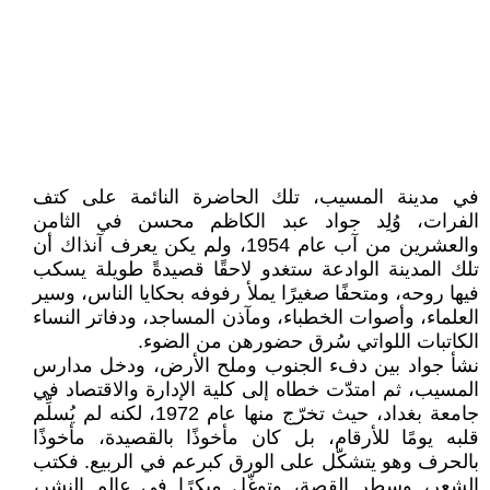
في مدينة المسيب، تلك الحاضرة النائمة على كتف
الفرات، وُلِد جواد عبد الكاظم محسن في الثامن
والعشرين من آب عام 1954، ولم يكن يعرف آنذاك أن
تلك المدينة الوادعة ستغدو لاحقًا قصيدةً طويلة يسكب
فيها روحه، ومتحفًا صغيرًا يملأ رفوفه بحكايا الناس، وسير
العلماء، وأصوات الخطباء، ومآذن المساجد، ودفاتر النساء
الكاتبات اللواتي سُرق حضورهن من الضوء.
نشأ جواد بين دفء الجنوب وملح الأرض، ودخل مدارس
المسيب، ثم امتدّت خطاه إلى كلية الإدارة والاقتصاد في
جامعة بغداد، حيث تخرّج منها عام 1972، لكنه لم يُسلِّم
قلبه يومًا للأرقام، بل كان مأخوذًا بالقصيدة، مأخوذًا
بالحرف وهو يتشكّل على الورق كبرعم في الربيع. فكتب
الشعر، وسطر القصة، وتوغّل مبكرًا في عالم النشر،