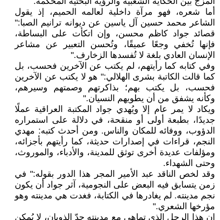
المزج بين الحكاية الشعبية والرؤية البحثية المحكمة."
أما شعره، فهو مرآة داخلية لعالمه الحميم، إذ يقول
الشاعر محمد حسين آل ياسين عن ديوانه ترانيم الصبا:"
قصائد جواد كاظم محسن، وإن اتكأت على البساطة،
فإنها تُخفي وجعًا عميقًا، وتُحسن التعبير عن مشاعر
الإنسان العادي بلغة لا تُفسدها الزخارف."
وفي كتابه كما رأيتهم، لم يكتب عن الآخرين فحسب، بل
كما قالت الكاتبة بشرى الهلالي:" هو لا يكتب عن الآخرين
فحسب، بل يكتب بهم؛ بذاكرتهم وصمتهم وسيرهم،
وكأنه يشفق من أن يطويهم النسيان."
ويكاد لا يمر عام إلا ويُهدي جواد المكتبة العراقية عملًا
جديدًا، بطبعة أولى أو منقحة، في دلالة على استمراره
الدؤوب، ووفائه للمكان والناس. ومن أحدث كتبه: مهدي
النجم، قراءات في إصدارات حديثة، كما رأيتهم بأجزائه،
ومؤلفات عديدة أخرى توثق للمدينة، والأدباء، والموروث،
وحتى الشهداء.
وقد لخص الناقد عبد الأمير المجر هذا الدور بقوله:" في
زمن يتسابق فيه البعض على النجومية، آثر جواد أن يكون
نجم مدينته. لم يغادرها في الكتابة، فغدت هي مدينته وهو
مؤرخها الشعري."
إن هذا الرجل الذي تماهى مع مدينته حدّ الذوبان، لا يُمكن