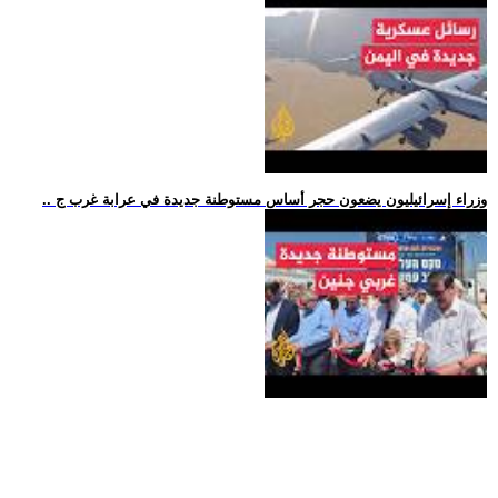
.. وزراء إسرائيليون يضعون حجر أساس مستوطنة جديدة في عرابة غرب ج