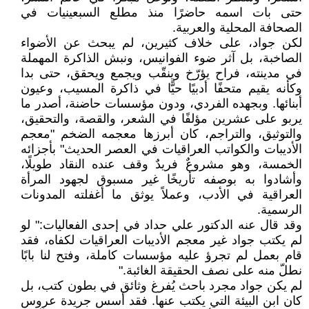
حتى بات اسمه حاضرًا منذ مطلع السبعينيات في
الصحافة المحلية والعربية.
لكن جواد، على خلاف كثيرين، لم يبحث عن الأضواء
الصاخبة، بل آثر ضوء الفوانيس، ونبش الذاكرة المهملة
في مدينته، فراح يؤرّخ وينقّب ويجمع ويحقق، حتى بدا
وكأنه يقيم متحفًا أدبيًا حيًّا في ذاكرة المسيب، وعيون
أبنائها. وبجهده الفردي، ودون مؤسسات حاضنة، أصدر ما
يربو على عشرين مؤلفًا في الشعر، والقصة، والتحقيق،
والتوثيق، والتراجم، كان أبرزها معجمه الضخم "معجم
الأديبات والكواتب العراقيات في العصر الحديث" بأجزائه
الخمسة، وهو مشروعٌ فريدٌ وقف عنده النقاد طويلًا،
وأشادوا به بوصفه تأريخًا غير مسبوق لجهود المرأة
العراقية في الأدب، وعملاً يوثق ما أغفلته المدونات
الرسمية.
وقد قال عنه الدكتور علي حداد في إحدى الفعاليات:" لو
لم يكتب جواد غير معجم الأديبات العراقيات لكفاه، فقد
قام بعمل لم تجرؤ عليه مؤسسات كاملة، وفتح لنا بابًا
نطلّ منه على نصف الحقيقة الغائبة."
لم يكن جواد مجرد باحث يُفرغ وثائق في بطون كتب، بل
كان ابن البيئة التي يكتب عنها. فقد أسس جريدة عروس