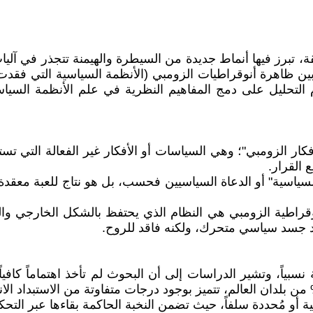
قة، تبرز فيها أنماط جديدة من السيطرة والهيمنة تتجذر في آلي
ين ظاهرة أنوقراطيات الزومبي (الأنظمة السياسية التي فقدت فعا
قوم التحليل على دمج المفاهيم النظرية في علم الأنظمة السياس
كار الزومبي"؛ وهي السياسات أو الأفكار غير الفعالة التي تس
 القرار.
 السياسية" أو الدعاة السياسيين فحسب، بل هو نتاج للعبة معقد
قراطية الزومبي هي النظام الذي يحتفظ بالشكل الخارجي والمظ
د جسد سياسي متحرك، ولكنه فاقد للروح.
ة نسبياً، وتشير الدراسات إلى أن البحوث لم تأخذ اهتماماً كاف
سية أو مُحددة سلفاً، حيث تضمن النخبة الحاكمة بقاءها عبر التح