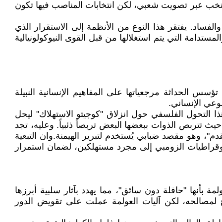
نتخب عبر تصويت شعبي، لكن انتخابات المناصب فيها تكون
الفساد. يفتقر هذا النوع من الأنظمة إلى الاستقرار الذي
مستدامة التي يتم استغلالها من قبل القوى النيوكولونيالية
ا تؤسس الحداثة مرجعياتها على المفاهيم الإنسانية النبيلة
وعي الإنساني.
هذا التحول الفلسفي حول انزلاق "كوجيتو الاستهلاك" ليحل
يث تتربص الذوات ببعضها البعض تربصاً ذئبياً. وعليه، تجد
م"، وهو مقصد ضبابي يُستخدم لتبرير الهيمنة.وان التبعية
نوقراطيات الزومبي إلى مجرد مستهلكين، لضمان استمرار
مة بأنها "حافلة دون سائق"، مما يهدد بآثار سلبية أبرزها
اعٍ لمصالحه، لكن آليات العولمة عملت على تقويض الدور