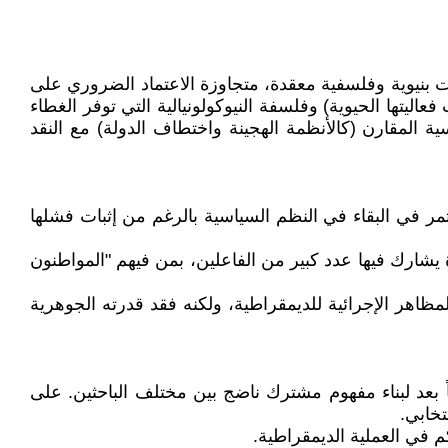
ات بنيوية وفلسفية معقدة، متجاوزة الاعتماد الضروري على
ليتها الحيوية) وفلسفة النيوكولونيالية التي توفر الغطاء
ية المقارن (كالأنظمة الهجينة واختطاف الدولة) مع النقد
تمر في البقاء في النظم السياسية بالرغم من إثبات فشلها
ة يشارك فيها عدد كبير من الفاعلين، بمن فيهم "المواطنون
اهر الإجرائية للديمقراطية، ولكنه فقد قدرته الجوهرية
ياً بعد لبناء مفهوم مشترك ناضج بين مختلف الباحثين. على
كم في العملية الديمقراطية.