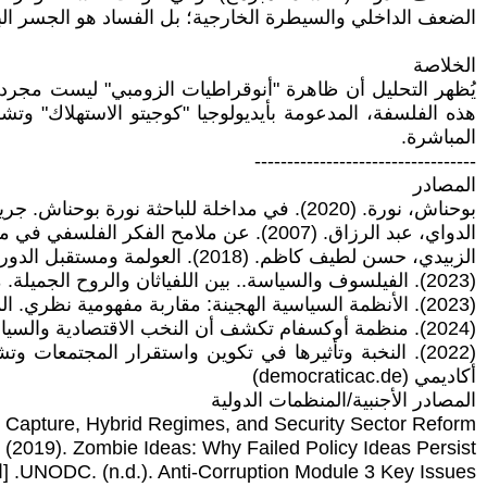
الضعف الداخلي والسيطرة الخارجية؛ بل الفساد هو الجسر البني
الخلاصة
يُظهر التحليل أن ظاهرة "أنوقراطيات الزومبي" ليست مجرد 
هذه الفلسفة، المدعومة بأيديولوجيا "كوجيتو الاستهلاك" وت
المباشرة.
----------------------------------
المصادر
بوحناش، نورة. (2020). في مداخلة للباحثة نورة بوحناش. جريدة النصر
الدواي، عبد الرزاق. (2007). عن ملامح الفكر الفلسفي في مطالع القرن 21. مجلة حكمة
الزبيدي، حسن لطيف كاظم. (2018). العولمة ومستقبل الدور الاقتصادي للدولة في العالم الثالث. شبكة الألوكة
(2023). الفيلسوف والسياسة.. بين اللفياثان والروح الجميلة. مجلة الفيصل، العدد 568
(2023). الأنظمة السياسية الهجينة: مقاربة مفهومية نظري. المجلة الجزائرية للأمن والتنمية
(2024). منظمة أوكسفام تكشف أن النخب الاقتصادية والسياسية. عربي بوست (arabicpost.net)
(2022). النخبة وتأثيرها في تكوين واستقرار المجتمعا
أكاديمي (democraticac.de)
المصادر الأجنبية/المنظمات الدولية
STANT. (n.d.). State Capture, Hybrid Regimes, and Security Sector Reform
IPPA Public Policy. (2019). Zombie Ideas: Why Failed Policy Ideas Persist. [الم
UNODC. (n.d.). Anti-Corruption Module 3 Key Issues. [المصدر: unodc.org].