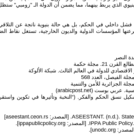
وي الذي يربط بينهما، مما يضمن أن الدولة الـ "زومبي" ستظل 
فشل داخلي في الحكم، بل هي حالة بنيوية ناتجة عن التلاقي
شرعنها المؤسسات الدولية والديون الخارجية، تستغل نقاط الض
ت وتشكيل نسق الحكم والفكر. (“النخبة وتأثيرها في تكوين وا
ASEE. [المصدر: aseestant.ceon.rs]
صدر: ippapublicpolicy.org].