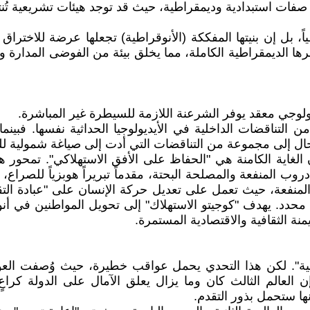
 صفات استبدادية وديمقراطية، حيث قد توجد هيئات تشريعية تُ
 بل إن بنيتها المفككة (الأنوقراطية) تجعلها عرضة للاختراق و
ها الديمقراطية الكاملة، مما يخلق بيئة من الفوضى المدارة وال
ديولوجي معقد يوفر الشرعنة اللازمة للسيطرة غير المباشرة.
 من التناقضات الداخلية في الأيديولوجيا الحداثية نفسها. فبينم
لحال إلى مجموعة من التناقضات التي أدت إلى صياغة شمولية لل
أن الغاية الكامنة هي "الحفاظ على الأفق الاستهلاكي". تمحور 
 المنفعة والمصلحة البحتة، مقدماً تبريراً هوبزياً للصراع، ح
المنفعة، حيث تعمل على تعديل حركة الإنسان على "عبادة التقد
محدد. يهدف "كوجيتو الاستهلاك" إلى تحويل المواطنين في أ
نة الثقافية والاقتصادية المستمرة.
ة كونية". لكن هذا التحدي يحمل عواقب خطيرة، حيث وُصفت العول
إن العالم الثالث كان وما يزال يعلق الآمال على الدولة كر
ها ستحمل بذور التقدم.