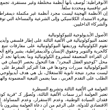
الأنوقراطية: تُوصف بأنها أنظمة مختلطة وغير مستقرة، تجمع
غير تنافسية ومحددة سلفاً.
إن الأنظمة الهجينة ليست مجرد أنظمة غير مكتملة ديمقراطياً،
يوفره الاستبداد الكلاسيكي وإلى الشرعية والمساءلة التي توفر
والشركاء الداخليين.
الأصول الأيديولوجية للنيوكولونيالية
تعتمد النيوكولونيالية في الألفية الثالثة على إطار فلسفي وأي
تقوم الكولونيالية ورديفتها النيوكولونيالية على مفارقات تنبع
كالحرية والتنوير وحقوق الإنسان والديمقراطية، يشير واقع ا
ان القراءة المتعمقة لمشروع الكولونيالية وما بعدياتها تجد 
محل "كوجيتو العقل المجرد". هذا التحول يحصر الإنسان في دروب
النيوكولونيالية مبررات وجودها في هذا التركيز المفرط على 
ليست مجرد نتيجة ثانوية للاستغلال، بل هي هدف أيديولوجي 
الطلب على التقدم الغربي ، مما يضمن التبعية المضمونة والهيم
العولمة في الألفية الثالثة وتشرِيع السيطرة
تعتبر العولمة أبرز سمات الألفية الثالثة، وتُصوَّر كـ "قري
فقدان السيادة الوطنية، وعدم الاستقرار، وعدم المساواة. 
الاقتصادي للدولة، على الرغم من أن دعاة العولمة يبشرون بأن