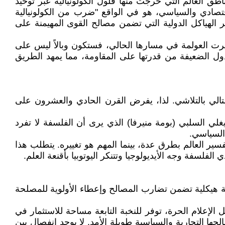
اطق العالم التي خرجت منها فلول الكولونيالية عبر توحيد
قتصادي والسياسي، هو في الواقع "ضرب من الكولونيالية
الهياكل الدولية التي تضمن مصالح القوى المهيمنة على
مرت العولمة في مسارها الحالي، فستكون وبالاً ليس على
لدول الضعيفة من قدرتها على المقاومة، مما يمهد الطريق
لتالي بالتلاشي. لذا، يفرض القرن الحادي والعشرون على
لهيغلي السلبي (بومة منيرفا) الذي يرى أن الفلسفة لا تفرد
 السياسي.
 العالم بطرق عدة، بينما المهم هو تغييره. يتطلب هذا
لفلسفة وجه الأيديولوجيا وتتنكر اليوتوبيا بأقنعة العلم.
سمة هيكلية تضمن تضارب المصالح وإعطاء الأولوية للمصلحة
الإعلام الحرة، توفر للنخبة التابعة مساحة للاستثمار في
حها التجارية والسياسية طويلة الأمد. لا يوجد انفصال بين