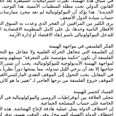
في سياق هذه الهيمنة، تغيرت استراتيجيات السيطرة بعد الحرب
القانون الدولي تحت مظلة المنظمات الأممية. هذا التوحيد،
الجديدة". هذا يؤكد أن النيوكولونيالية لم تعد مجرد ممار
حساب سيادة الدول الأضعف.
يرى الكثير من المراقبين أن الفجر الذي وعدت به السوق الح
الأقطار النامية وحدها، بل على كامل المنظومة الاقتصادية ا
للتدخل النيوكولونيالي باسم إنقاذ الاقتصاد أو إدارة الأزمة.
الفكر الفلسفي في مواجهة الهيمنة
إن الفلسفة التي تتجاهل الحركة العلمية ولا تتفاعل مع ال
الفلسفة أن تكون "حكمة مؤسسة على المعرفة" تستلهم وتست
لمواجهة الهيمنة الأيديولوجية للنيوكولونيالية، يجب أن تتبنى
جناحيها إلا بعد أن يرخي الليل سدوله، مما يمنحها دوراً نظريا
في المقابل، يجب التحول إلى الموقف النقدي الماركسي/الغ
الموقف خروج الفلسفة من برجها العاجي لـ "تغيير ما هو كائن نحو
الفساد كجسر للهيمنة
تتجلى العلاقة بين أنوقراطيات الزومبي والنيوكولونيالية في
الخاصة على حساب المصلحة الجماعية.
إن اختطاف الدولة يمثل عملية هادفة لإنتاج الهشاشة. هذه الب
اختطاف الدولة (الفساد المبرمج)، وفي الوقت نفسه، توفر للقوى