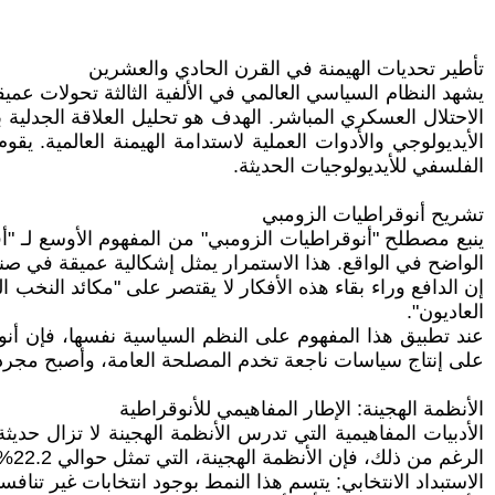
تأطير تحديات الهيمنة في القرن الحادي والعشرين
يشهد النظام السياسي العالمي في الألفية الثالثة تحولات عمي
الاحتلال العسكري المباشر. الهدف هو تحليل العلاقة الجدلية ب
الأيديولوجي والأدوات العملية لاستدامة الهيمنة العالمية. ي
الفلسفي للأيديولوجيات الحديثة.
تشريح أنوقراطيات الزومبي
ينبع مصطلح "أنوقراطيات الزومبي" من المفهوم الأوسع لـ "أف
الواضح في الواقع. هذا الاستمرار يمثل إشكالية عميقة في صنع
إن الدافع وراء بقاء هذه الأفكار لا يقتصر على "مكائد النخب
العاديون".
عند تطبيق هذا المفهوم على النظم السياسية نفسها، فإن أنو
على إنتاج سياسات ناجعة تخدم المصلحة العامة، وأصبح مجر
الأنظمة الهجينة: الإطار المفاهيمي للأنوقراطية
الأدبيات المفاهيمية التي تدرس الأنظمة الهجينة لا تزال حديث
الرغم من ذلك، فإن الأنظمة الهجينة، التي تمثل حوالي 22.2% من بلدان العالم، تتميز بوجود درجات متفاوتة من الاستبداد الانتخابي.
الاستبداد الانتخابي: يتسم هذا النمط بوجود انتخابات غير تناف