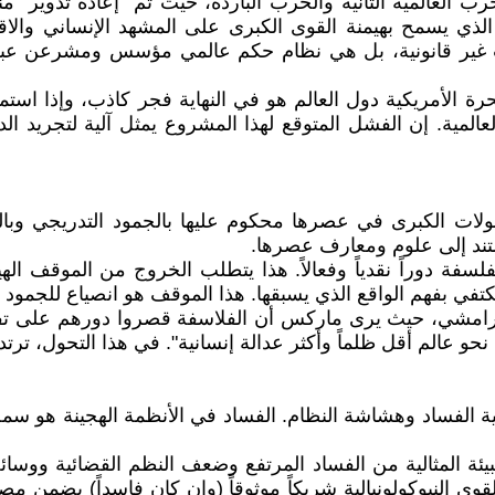
 العالمية الثانية والحرب الباردة، حيث تم "إعادة تدوير" من
 الذي يسمح بهيمنة القوى الكبرى على المشهد الإنساني والا
سات غير قانونية، بل هي نظام حكم عالمي مؤسس ومشرعن عبر 
رة الأمريكية دول العالم هو في النهاية فجر كاذب، وإذا است
لعالمية. إن الفشل المتوقع لهذا المشروع يمثل آلية لتجريد ا
تحولات الكبرى في عصرها محكوم عليها بالجمود التدريجي وبا
ند إلى علوم ومعارف عصرها.
 الفلسفة دوراً نقدياً وفعالاً. هذا يتطلب الخروج من الموقف ا
ً يكتفي بفهم الواقع الذي يسبقها. هذا الموقف هو انصياع للجمود
رامشي، حيث يرى ماركس أن الفلاسفة قصروا دورهم على تفسير
 عالم أقل ظلماً وأكثر عدالة إنسانية". في هذا التحول، ترتدي ا
 آلية الفساد وهشاشة النظام. الفساد في الأنظمة الهجينة هو 
يئة المثالية من الفساد المرتفع وضعف النظم القضائية ووسائل 
 النيوكولونيالية شريكاً موثوقاً (وإن كان فاسداً) يضمن مصال