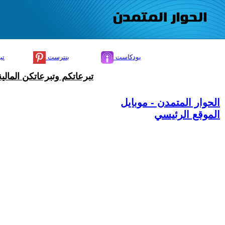
بودكاست
بنترست
تي
تبرعاتكم وتبرعاتكن المال
الحوار المتمدن - موبايل
الموقع الرئيسي