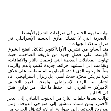
نهاية مفهوم الحسم في صراعات الشرق الأوسط
«الضربة التي لا تقتلك: مأزق الحسم الإسرائيلي في
صراعٍ متعدّد الجبهات»
منذ السابع من تشرين الأول/أكتوبر 2023، انفتح الشرق
الأوسط على فصلٍ جديد من تاريخه الصاخب، حيث
تهاوت المعادلات القديمة التي رُسمت بالنار والاتفاقات،
وتقدّمت إلى المشهد خرائط جديدة تُكتب بالدم والرماد
معاً. فالهجوم الذي قادته المقاومة الفلسطينية على غلاف
غزة لم يكن مجرّد حدث أمني، بل زلزال استراتيجي أعاد
اختبار بنية الردع الإسرائيلي، وامتحن قدرة التحالف
الأميركي – الغربي على حفظ ما تبقّى من توازنٍ هشّ
في الإقليم.
توالت بعدها حلقات النار: من الجنوب اللبناني إلى البحر
الأحمر، ومن سماء دمشق إلى ضواحي الدوحة، ومن
صواريخ الحوثيين إلى صواريخ إيران، لتتحوّل الحرب من