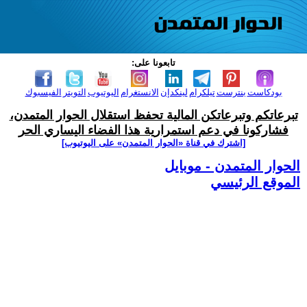
تابعونا على:
بودكاست
بنترست
تيلكرام
لينكدإن
الانستغرام
اليوتيوب
التويتر
الفيسبوك
تبرعاتكم وتبرعاتكن المالية تحفظ استقلال الحوار المتمدن،
فشاركونا في دعم استمرارية هذا الفضاء اليساري الحر
[اشترك في قناة ‫«الحوار المتمدن» على اليوتيوب]
الحوار المتمدن - موبايل
الموقع الرئيسي