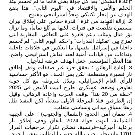
“إعادة التشكل” بعد كل جولة يظل قائماً ما لم تُحسم بيئة
الحكم والأمن والاقتصاد في “اليوم التالي”. هذا يضع
الهدف بين إنجاز تكتيكي وتحدٍّ استراتيجي مفتوح.
2. إزالة التهديد من غزة ؛ قدرة حماس على إطلاق نيران
مستمرة تقلّصت في فترات، لكنها لم تُلغَ تماماً، وما تزال
بؤر قتال وبيئات دعم قادرة على التعافي. المقاربة التي
تمزج بين “تفكيك القدرات” و“حكم اليوم التالي” لم تُحسم
داخلياً في إسرائيل نفسها، ما انعكس في خلافات داخلية
ونداءات من قيادات أمنية لعقد نقاش استراتيجي واضح.
هذا التعثّر المؤسسي جعل الهدف عرضة للتأجيل.
3. إعادة الرهائن ؛ تحقق جزء عبر صفقات وقف إطلاق
نار قصيرة ومتقطعة، لكن بقى الملف هو الأكثر حساسية
للرأي العام الإسرائيلي، وتبدّل شروطه مع كل جولة
تفاوض وضغط عسكري. طرح البيت الأبيض في 2025
“خطة من 20 بنداً” لوقف الحرب وإعادة الرهائن، وقيل
إن الطرفين قبلا المرحلة الأولى مبدئياً، لكن التنفيذ ظل
رهناً بسياق ميداني وسياسي متقلب.
4. ضمان أمن الحدود (الشمال والجنوب) ؛ على الجبهة
الشمالية، انتهت جولة 2024 باتفاق وقف إطلاق نار
برعاية أميركية–فرنسية، تضمّن تكرار مرجعيات القرار
1701 وانسحاب حزب الله جنوب الليطاني ونشر الجيش