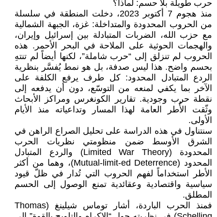
حرب طويلة بلا حسم: لماذا؟
منذ هجوم 7 أكتوبر 2023، دخلت المنطقة في سلسلة
من الحروب المحدودة والمتداخلة: غزة، الجبهة الشمالية
مع حزب الله، الضربات المتبادلة بين إسرائيل وإيران،
والهجمات الحوثية على الملاحة في البحر الأحمر. هذه
الحروب لم تنزلق إلى “حرب شاملة”، لكنها أيضاً لم تنتهِ
بحسم واضح. هذا ليس صدفة، بل هو نمط يُفسَّر بنظرية
الردع المتبادل المحدود: كل طرف يرفع الكلفة على
الآخر بما يكفي لمنعه من التوسّع، دون أن يدفعه إلى
نقطة حرب وجودية. تقارير الكونغرس ومراكز الأبحاث
وثّقت الأُطر العامة لهذا المسار وتداعياته منذ الأيام
الأولى.
سنتناول في هذه الدراسة على تحليل الصراع الراهن في
الشرق الأوسط ضمن منظومتي نظريات الحرب
المحدودة (Limited War Theory) والردع المتبادل
المحدود (Mutual-limit-ed Deterrence)، وهما من أكثر
الأطر استخداماً لفهم الحروب التي تُدار في ظلّ قيود
سياسية واقتصادية وعقائدية تمنع الوصول إلى الحسم
المطلق.
فمنذ الحرب الباردة، أشار توماس شيلينغ (Thomas
Schelling) في نظريته حول “الإكراه والتلويح بالقوة” إلى