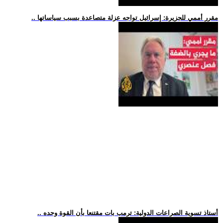
.. مقرر أممي للجزيرة: إسرائيل تواجه عزلة متصاعدة بسبب سياساتها
.. أستاذ تسوية الصراعات الدولية: ترمب بات مقتنعا بأن القوة وحده