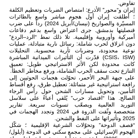
تفاوض.
إيران و“محور” الأذرع: امتصاص الضربات وتعظيم الكلفة
؛ أطلقت إيران أول هجوم مباشر واسع بالطائرات
المسيّرة والصواريخ (نيسان/أبريل 2024) رداً على ضرب
قنصليتها بدمشق. جرى اعتراض واسع بدعم دفاعات
أميركية وأوروبية وإقليمية. تلا ذلك نمط “الرد–الردع”
دون انزلاق لحرب شاملة: رسائل نارية متبادلة، عمليات
نوعية محدودة، وضربات ثأرية محسوبة. التحليلات
(CSIS، ISW) قدّرت أن التأثيرات الميدانية المباشرة
كانت محدودة لكن الأثر الاستراتيجي طويل: تعميق
التنازع تحت سقف الحرب الشاملة، ورفع مخاطر الخطأ.
على جبهة البحر الأحمر، تحوّلت هجمات الحوثيين إلى
رافعة استراتيجية غير متماثلة: تعطيل طرق، رفع أقساط
التأمين، وتحويل مسارات الشحن حول رأس الرجاء
الصالح. هذا “اقتصاد حرب” يُلقي أعباءً على سلاسل
التوريد العالمية ويصعّب تسويات سريعة. تقارير
متخصصة وثّقت الذروة في 2024 وتجدد الهجمات في
2025 وتأثيراتها على النفط والشحن.
“قصف الدوحة” وتحوّلات الشرعية الإقليمية ؛ شكّل
الهجوم الإسرائيلي على مجمع سكني في الدوحة (أيلول/