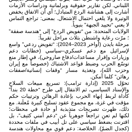
اللبناني. لكن تقارير حقوقية وبرلمانية ودراسات الأزمات
أشارت إلى هشاشة الردع المتبادل؛ أي أن الاتفاق يخفض
الوتيرة ولا يلغي احتمال الاشتعال. بمعنى: تراجع التماس
لا يعني “تحييد الجبهة” بنيوياً.
الولايات المتحدة: من “تفويض الردع” إلى “هندسة صفقة”
؛ مرّت رعاية واشنطن بثلاث مراحل تقريباً:
مرحلة بايدن (أواخر 2023–2024): “تفويض ردعي” واسع
لإسرائيل مع دعم عسكري–سياسي (خطابات دعم
وزيارات وإقرار مساعدات/دفاع صاروخي)، في إطار منع
توسّع الحرب وضبط قواعد الاشتباك (خصوصاً مع إيران
وحزب الله)، وتغذية مسار “وقفات إنسانية/صفقات
رهائن” كلما أمكن.
تحوّل 2025 (إدارة ترامب): تسريع مبيعات السلاح
والإسناد السياسي، ثم الانتقال إلى طرح “خطة 20 بنداً”
كأداة لربط إنهاء الحرب بإعادة الرهائن وترتيبات حكم
مؤقت في غزة، مع مجموع عقود تسليح كبيرة مُعلَنة. مع
ذلك، ظهرت تصريحات متذبذبة أو حادة في محطات؛
لكنها لم تعنِ تراجعاً جوهرياً عن “دعم أمني كثيف”، بل
اقترنت بضغط سياسي على تل أبيب في ملفات محددة
(كجدل الضمّ). الخلاصة: دعم قوي مع محاولات هندسة