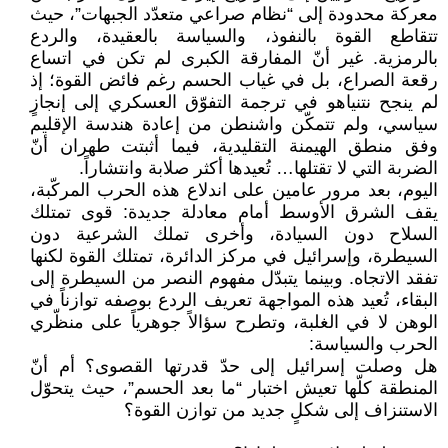
معركة محدودة إلى “نظام صراعي متعدّد الجبهات”، حيث
تتقاطع القوة بالنفوذ، والسياسة بالعقيدة، والردع
بالرمزية. غير أنّ المفارقة الكبرى لم تكن في اتساع
رقعة الصراع، بل في غياب الحسم رغم فائض القوة؛ إذ
لم ينجح نتنياهو في ترجمة التفوّق العسكري إلى إنجازٍ
سياسي، ولم تتمكّن واشنطن من إعادة هندسة الإقليم
وفق منطق الهيمنة التقليدية، فيما أثبتت طهران أنّ
الضربة التي لا تقتلها… تُعيدها أكثر صلابة وانتشاراً.
اليوم، بعد مرور عامين على اندلاع هذه الحرب المركّبة،
يقف الشرق الأوسط أمام معادلة جديدة: قوى تمتلك
السلاح دون السيادة، وأخرى تملك الشرعية دون
السيطرة، وإسرائيل في مركز الدائرة، تمتلك القوة لكنها
تفقد الاتجاه. وبينما يتبدّل مفهوم النصر من السيطرة إلى
البقاء، تُعيد هذه المواجهة تعريف الردع بوصفه توازناً في
الوهن لا في الغلبة، وتطرح سؤالاً جوهرياً على منظّري
الحرب والسياسة:
هل وصلت إسرائيل إلى حدّ قدرتها القصوى؟ أم أنّ
المنطقة كلّها تعيش اختبار “ما بعد الحسم”، حيث يتحوّل
الاستنزاف إلى شكلٍ جديد من توازن القوة؟