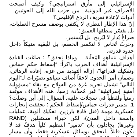
الإسرائيلي إلى مأزق استراتيجي؟ وكيف أصبحت
الأطراف غير الدولتية—من حزب الله إلى الحوثيين—
أدوات لإعادة تعريف الردع الإقليمي؟
إنّ هذا الإطار النظري لا يكتفي بوصف مسرح العمليات،
بل يفسّر منطقها العميق:
صراعٌ يُدار لا ليُربح، بل ليُستمر.
وحربٌ تُخاض لا لتكسر الخصم، بل لتُبقيه منهكاً داخل
حدود قدرته.
أهداف نتنياهو المُعلَنة… وماذا تحقق؟ ؛ صاغت القيادة
الإسرائيلية أهداف الحرب باكراً: “إسقاط حكم حماس
وتفكيك قدراتها”، إزالة التهديد من غزة، إعادة الرهائن،
وضمان أمن الحدود. لاحقاً أضاف نتنياهو تصوّرات لـ“اليوم
التالي” تشمل تجريد غزة من السلاح مع بقاء “مسؤولية
أمنية إسرائيلية” غير مُحدَّدة زمنياً. هذه الأهداف موثّقة
زمنياً ولفظياً في سجلات علنية. السؤال: إلى أين وصلت؟
1. تدمير قدرات حماس/إسقاط الحكم ؛ تحققت إنجازات
عسكرية مهمة (قتل قادة بارزين، تفكيك ألوية، عمليات
واسعة داخل المدن)، لكن خبراء مستقلين (RAND
وغيرها) يجادلون بأن “تدمير” التنظيم كلياً هدفٌ قد لا
يكون قابلاً للتحقق بوسائل عسكرية فقط، وأن مسار