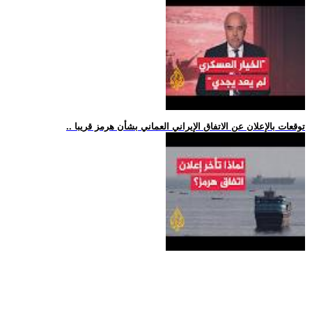
.. توقعات بالإعلان عن الاتفاق الإيراني العماني بشأن هرمز قريبا