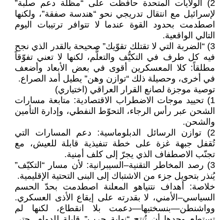
2) الولايات المتحدة حافظت على “مظلّة دعم صلبة”
لإسرائيل مع انتقال تدريجي نحو “هندسة صفقة”، ولكنها
اصطدمت بحدود القوة عندما لا تتوافر ترتيبات اليوم
التالي الواقعية.
3) “الضربة التي لا تقتلك تقوّيك” صحيحة بالقدر الذي نجح
فيه كل طرف في التكيُّف والتعلُّم، لكنها لا تعني تفوّقاً
مطلقاً: كلا المعسكرين أقوى في بعض الأبعاد وأضعف
في أخرى، وحصيلة ذلك “توازن وهن” يطيل أمد الصراع.
توصية موجزة لصانع القرار العراقي (اختياري)
1) تحييد موجات الاضطراب الاقتصادية: متابعة مسارات
الشحن عبر رأس الرجاء، التحوّط النفطي، وإدارة التأمين
والشحن.
2) توازن الرسائل الدبلوماسية: دعم المسارات التي
تُقفل جبهة غزة على خطة تنفيذية قابلة للعيش، مع
تجنّب الاصطفاف الذي يجرّ إلى كلف أمنية.
3) رصد المخاطر التقنية–السيبرانية: لأن مسار “التكيّف”
يُنذر بتحويل جزء من الاشتباك إلى البنى التحتية الإقليمية.
خلاصة: أهداف نتنياهو المعلنة اصطدمت بحدّ الحسم
السياسي–الأمني، لا بقدرته على إيقاع الأذى العسكري.
وواشنطن—بنسختيها—دعمت بلا انقطاع، لكنها لم
تستطع وحدها أن تُنتج “نهاية حرب” قابلة للدوام. حتى