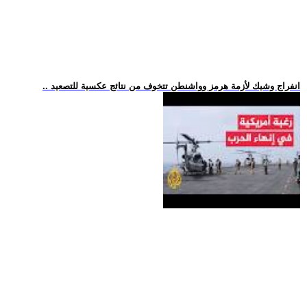
.. انفراج وشيك لأزمة هرمز وواشنطن تتخوف من نتائج عكسية للتصعيد