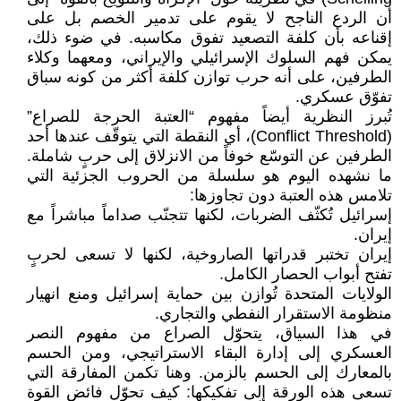
أن الردع الناجح لا يقوم على تدمير الخصم بل على
إقناعه بأن كلفة التصعيد تفوق مكاسبه. في ضوء ذلك،
يمكن فهم السلوك الإسرائيلي والإيراني، ومعهما وكلاء
الطرفين، على أنه حرب توازن كلفة أكثر من كونه سباق
تفوّق عسكري.
تُبرز النظرية أيضاً مفهوم “العتبة الحرجة للصراع”
(Conflict Threshold)، أي النقطة التي يتوقّف عندها أحد
الطرفين عن التوسّع خوفاً من الانزلاق إلى حربٍ شاملة.
ما نشهده اليوم هو سلسلة من الحروب الجزئية التي
تلامس هذه العتبة دون تجاوزها:
إسرائيل تُكثّف الضربات، لكنها تتجنّب صداماً مباشراً مع
إيران.
إيران تختبر قدراتها الصاروخية، لكنها لا تسعى لحربٍ
تفتح أبواب الحصار الكامل.
الولايات المتحدة تُوازن بين حماية إسرائيل ومنع انهيار
منظومة الاستقرار النفطي والتجاري.
في هذا السياق، يتحوّل الصراع من مفهوم النصر
العسكري إلى إدارة البقاء الاستراتيجي، ومن الحسم
بالمعارك إلى الحسم بالزمن. وهنا تكمن المفارقة التي
تسعى هذه الورقة إلى تفكيكها: كيف تحوّل فائض القوة