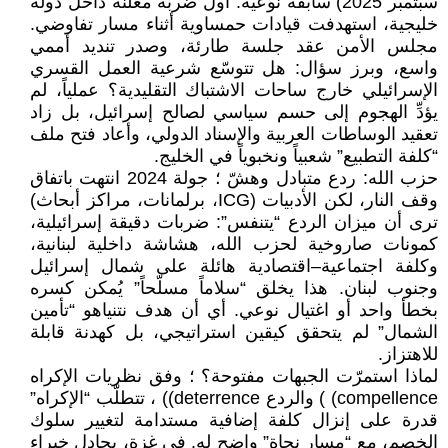
سبتمبر 2025) سابقة نوعية: أول ضربة معلنة داخل دولة
خليجية، استهدفت قيادات حمساوية أثناء مسار تفاوضي.
مجلس الأمن عقد جلسة طارئة، وصدر تنديد أممي
واسع، وبرز سؤال: هل تتوسّع شرعية العمل القسري
الإسرائيلي خارج ساحات الاشتباك التقليدية؟ عملياً، لم
يؤدِّ الهجوم إلى حسم سياسي لصالح إسرائيل، بل زاد
تعقيد الوساطات العربية والإسناد الدولي، وأعاد فتح ملف
“كلفة التطبيع” شعبياً ونخبوياً في الخليج.
حزب الله: ردع متبادل وهشّ ؛ جولة 2024 انتهت باتفاق
وقف النار، لكن الأدبيات (ICG، برلمانات، مراكز أبحاث)
ترى أن ميزان الردع “يتنفس”: ضربات دقيقة إسرائيلية،
كمونات صاروخية لحزب الله، هشاشة داخلية لبنانية،
وكلفة اجتماعية–اقتصادية هائلة على شمال إسرائيل
وجنوب لبنان. هذا يخلق “سلاماً مسلّحاً” يُمكن كسره
بخطأ واحد أو اغتيال نوعي. أي أن هدف نتنياهو “تأمين
الشمال” لم يتحقق كيقين استراتيجي، بل كهدنة قابلة
للاهتزاز.
لماذا استمرّت الجبهات مفتوحة؟ ؛ وفق نظريات الإكراه
compellence) ) والردع deterrence)) ، تتطلّب “الإكراه”
قدرة على إنزال كلفة إضافية مستدامة لتغيير سلوك
الخصم، مع “مسار نجاة” واضح له. في غزة، يجادل خبراء