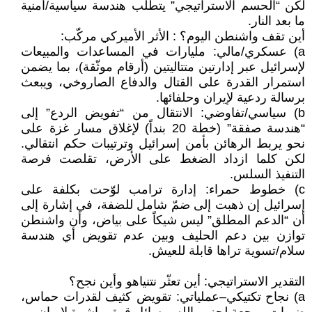
لكن “الحسم الاستراتيجي” يتطلب هندسة سياسية/أمنية
ما بعد النار.
أين تقف واشنطن اليوم؟ : الأثر الأميركي مركّب:
a) عسكري/مالي: مليارات في المساعدات والمبيعات
لإسرائيل عبر إدارتين متتاليتين (أرقام موثّقة)، بما يضمن
استمرار القدرة على القتال والدفاع الصاروخي، ويبعث
برسالة ردعية لإيران وحلفائها.
b) سياسي/تفاوضي: الانتقال من “تفويض الردع” إلى
“هندسة صفقة” (خطة 20 بنداً) لإغلاق مسار غزة على
نحو يربط الرهائن بأمن إسرائيل وترتيبات حكم انتقالي.
لكن كلما ازداد الضغط على الأرض، تقلصت فرصة
التنفيذ السلس.
c) خطوط حمراء: إدارة ترامب لوّحت بكلفة على
إسرائيل إن ذهبت إلى ضمّ شامل للضفة، في إشارة إلى
أن “الدعم المطلق” ليس شيكاً على بياض، وأن واشنطن
توازن بين دعم الحليف وبين عدم تقويض أي هندسة
سلام/تسوية تراها قابلة للعيش.
التقدير الاستراتيجي: أين تعثّر نتنياهو وأين نجح؟
a) نجاح تكتيكي–عملياتي: تقويض كثيف لقدرات حماس،