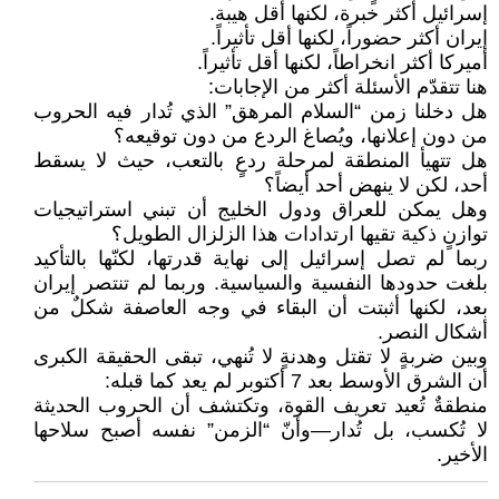
إسرائيل أكثر خبرة، لكنها أقل هيبة.
إيران أكثر حضوراً، لكنها أقل تأثيراً.
أميركا أكثر انخراطاً، لكنها أقل تأثيراً.
هنا تتقدّم الأسئلة أكثر من الإجابات:
هل دخلنا زمن “السلام المرهق” الذي تُدار فيه الحروب
من دون إعلانها، ويُصاغ الردع من دون توقيعه؟
هل تتهيأ المنطقة لمرحلة ردعٍ بالتعب، حيث لا يسقط
أحد، لكن لا ينهض أحد أيضاً؟
وهل يمكن للعراق ودول الخليج أن تبني استراتيجيات
توازنٍ ذكية تقيها ارتدادات هذا الزلزال الطويل؟
ربما لم تصل إسرائيل إلى نهاية قدرتها، لكنّها بالتأكيد
بلغت حدودها النفسية والسياسية. وربما لم تنتصر إيران
بعد، لكنها أثبتت أن البقاء في وجه العاصفة شكلٌ من
أشكال النصر.
وبين ضربةٍ لا تقتل وهدنةٍ لا تُنهي، تبقى الحقيقة الكبرى
أن الشرق الأوسط بعد 7 أكتوبر لم يعد كما قبله:
منطقةٌ تُعيد تعريف القوة، وتكتشف أن الحروب الحديثة
لا تُكسب، بل تُدار—وأنّ “الزمن” نفسه أصبح سلاحها
الأخير.