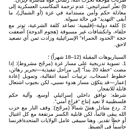
ضربات موجعة لحزب الله، رسائل قوة مباشرة لإيران.
b) تعثّر استراتيجي: عدم ترجمة المكاسب العسكرية إلى
معادلة حكم وأمن مستدامة في غزة (أو الشمال)، ما
أبقى “التهديد” في حالة سيولة.
c) كلفة دولية–إقليمية: تصاعد كلفة الشرعية، توتر مع
حلفاء، وانكشافات غير مسبوقة (هجوم الدوحة) أضعفت
حجة “الحدود الحمراء” الإسرائيلية وزادت ثمن أي تصعيد
لاحق.
السيناريوهات المقبلة (12–18 شهراً) ؛
1. تسوية تدريجية على مسار غزة (مرجّح مشروط): إذا
مضت “خطة 20 بنداً” إلى مراحل تنفيذية—تحرير رهائن،
خطوط انسحاب، ترتيبات أمنية انتقالية، وتمويل إعادة
إعمار—قد يتكوّن مسار هدوء نسبي، لكن بجيوب اشتعال
قابلة للانفجار.
شرطه: توافق داخلي إسرائيلي أوسع، وآلية حكم
فلسطينية لا تعيد إنتاج “فراغ أمني”.
2. ردع متبادل هشّ شمالاً (مرجّح): وقف النار مع حزب
الله يبقى قائماً، لكن قابلية الكسر مرتفعة مع كل اغتيال
أو خطأ تقدير. وهنا سيبقى عامل الولايات المتحدة/فرنسا
حاسماً في الضبط.