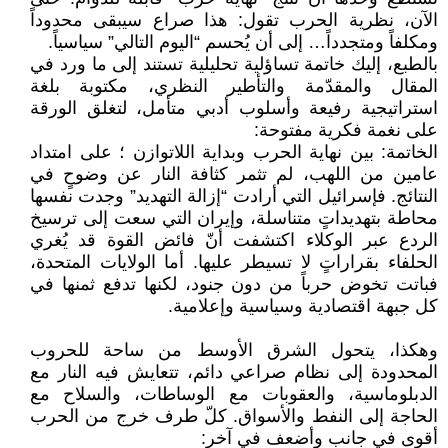
الآن، نظرية الحرب تقول: هذا صراع سيبقى محدوداً
ومكلفاً ومتجدداً… إلى أن يُحسم “اليوم التالي” سياسياً.
بالطبع، إليك خاتمة تساؤلية تحليلية تستند إلى ما ورد في
المقال والمقدّمة والتأطير النظري، مكتوبة بلغة
استراتيجية رفيعة وأسلوب أدبي متأمل، لتغلق الورقة
على نغمة فكرية مفتوحة:
الخاتمة: بين نهاية الحرب وبداية اللاتوازن ؛ على امتداد
عامين من اللهب، لم تثمر كثافة النار عن وضوحٍ في
النتائج. فإسرائيل التي أرادت “إزالة التهديد” وجدت نفسها
محاطة بتهديداتٍ متناسلة، وإيران التي سعت إلى ترسيخ
الردع عبر الوكلاء اكتشفت أنّ فائض القوة قد يُغري
الحلفاء بقراراتٍ لا تسيطر عليها. أما الولايات المتحدة،
فباتت تخوض حرباً من دون جنود، لكنها تدفع ثمنها في
كل جبهة اقتصادية وسياسية وإعلامية.
وهكذا، يتحول الشرق الأوسط من ساحة للحروب
المحدودة إلى نظام صراعي دائم، تتعايش فيه النار مع
الدبلوماسية، والعقوبات مع الوساطات، والسلاح مع
الحاجة إلى النفط والأسواق. كلّ طرف خرج من الحرب
أقوى في جانبٍ وأضعف في آخر: