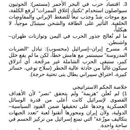
3. اقتصاد حرب في البحر الأحمر (مستمر): الحوثيون
سيواصلون استخدام “تكتيك إغلاق الممرات” لرفع الكلفة،
مع موجات شدّ وجذب تبعاً للضغط الإيراني والمفاوضات
الخلفية. التأثير على الطاقة والشحن سيتبدّل موجياً، لا
هيكلياً،
ما لم تُعالج جذور الحرب في اليمن وتوازنات طهران–
واشنطن.
4. مسرح إيران–إسرائيل (محسوب): تبادل “الضربات
المدروسة” سيستمر مع هامش خطأ، لكن ما لم يقع خلل
كبير، ستبقى الحرب الشاملة غير مرجّحة. أي انزلاق
سيكون غالباً من حادثة عالية الخطر (سلاح نوعي، خسائر
كبيرة، اختراق سيبراني يطال بنى تحتية حرجة).
خلاصة الحكم الاستراتيجي
1) لم تُعلَن “هزيمة” ولم يتحقق “نصر” لأن الأهداف
القصوى لإسرائيل كانت أعلى من قدرة الوسائل
العسكرية وحدها على تحقيقها ضمن القيود السياسية–
الدولية، ولأن إيران ومحورها أتقنوا لعبة “تعدد الجبهات
بتكاليف موزّعة” التي تمنع إسرائيل من تركيز الحسم في
ساحة واحدة.