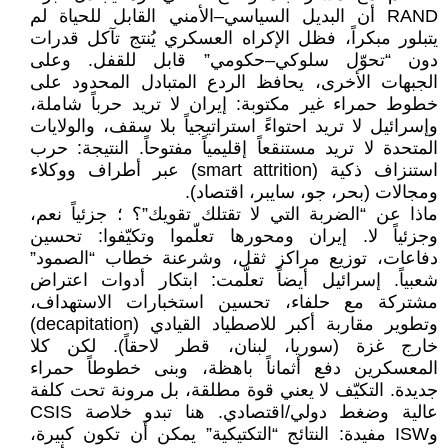
RAND أن البديل السياسي–الأمني القابل للحياة لم
يتبلور مبكراً، فظل الإكراه العسكري يُنتج تآكل قدرات
دون “تحوّل سلوكي–حكومي” قابل للقفل. وعلى
الجبهات الأخرى، يحافظ الردع المتبادل المحدود على
خطوط حمراء غير مكتوبة: إيران لا تريد حرباً شاملة،
وإسرائيل لا تريد احتواءً استراتيجياً بلا سقف، والولايات
المتحدة لا تريد مستنقعاً إقليمياً مفتوحاً. النتيجة: حرب
استنزاف ذكية (smart attrition) عبر أطراف ووكلاء
ومجالات (بحر، جو، سايبر، اقتصاد).
ماذا عن “الضربة التي لا تقتلك تقويك”؟ ؛ جزئياً نعم،
وجزئياً لا. إيران ومحورها تعلّموا وتكيّفوا: تحسين
دفاعات، توزيع مراكز ثقل، وشرعنة خطاب “الصمود”
شعبياً. إسرائيل أيضاً تعلّمت: ابتكار أدوات اعتراض
مشتركة مع حلفاء، تحسين استخبارات الاستهداف،
وتطوير مقاربة أكبر للاصطياد القيادي (decapitation)
خارج غزة (سوريا، لبنان، قطر لاحقاً). لكن كلا
المعسكرين دفع أثماناً باهظة، وبنى خطوطاً حمراء
جديدة. التكيّف لا يعني قوة مطلقة، بل مرونة تحت كلفة
عالية وضغط دولي/اقتصادي. هنا تبدو خلاصة CSIS
وISW مفيدة: النتائج “التكتيكية” يمكن أن تكون كبيرة،