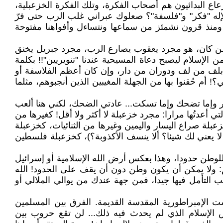
عاع البدائيون هم أصحاب الفكرة، وتلك الفكرة الخزعبلية،
إله "فكر" و"فلسفة"؟ صعلوك عبراني غلب الرب حتى فرّ
 ومنذ قرون نشمئز من سماعها ونتساءل وأفواهنا مفتوحة
ا من كان، هو مجرد يعقوب يصارع الرب، مجرد جبريل يخنق
من الإسلام ليصبح دعاة المسيحية عندنا "تنويريين"!! بكلمة
ر بلف من لف ودوران من دار، وإن كان أعظم الفلاسفة أو
 أم حُقنوا بها من الجهلة المغيبين الذين أنجبوهم، مثلما
نفجر وإما تضحك وإما تسكت... عادتي الضحك، لكني هنا ألعب
ي أعدتُها مرارا: مجرد خزعبلة لا أكثر ولا أقل! كغيرها من
لة صراع اليسار واليمين وغيرها من الثنائيات، كخزعبلة
 لا يعني لك شيئا؟ ألا ينسف الأكذوبة؟)، كخزعبلة فلسطين
للوطن حدودا، وهذا بعكس أرض الله الإسلامية أو إسرائيل
م: ولا يمكن أن يكون وطن دون أن يقف على الحدود! الله
جب التأمل فيها جيدا، فمن جهة عندك من يوالي الملالي أو
يست الإمبراطورية المقدسة القديمة. الفرق بين المسلمين
س الإسلام الذي لم يحدث فيه ذلك... لن تقع حروب بين