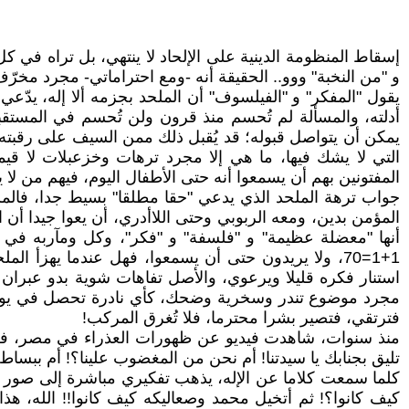
إسقاط المنظومة الدينية على الإلحاد لا ينتهي، بل تراه في ك
و "من النخبة" ووو.. الحقيقة أنه -ومع احتراماتي- مجرد مخرّف
يقول "المفكر" و "الفيلسوف" أن الملحد بجزمه ألا إله، يدّعي
أدلته، والمسألة لم تُحسم منذ قرون ولن تُحسم في المستقبل:
يمكن أن يتواصل قبوله؛ قد يُقبل ذلك ممن السيف على رقبته، ل
التي لا يشك فيها، ما هي إلا مجرد ترهات وخزعبلات لا قيم
المفتونين بهم أن يسمعوا أنه حتى الأطفال اليوم، فيهم من لا
جواب ترهة الملحد الذي يدعي "حقا مطلقا" بسيط جدا، فالملحد
المؤمن بدين، ومعه الربوبي وحتى اللاأدري، أن يعوا جيدا أن ال
أنها "معضلة عظيمة" و "فلسفة" و "فكر"، وكل ومآربه في ذ
1+1=70، ولا يريدون حتى أن يسمعوا، فهل عندما يهزأ
استنار فكره قليلا ويرعوي، والأصل تفاهات شوية بدو عبران وع
مجرد موضوع تندر وسخرية وضحك، كأي نادرة تحصل في يوم ال
فترتقي، فتصير بشرا محترما، فلا تُغرق المركب!
منذ سنوات، شاهدت فيديو عن ظهورات العذراء في مصر، فضحكت
تليق بجنابك يا سيدتنا! أم نحن من المغضوب علينا؟! أم ببساطة 
كلما سمعت كلاما عن الإله، يذهب تفكيري مباشرة إلى صور 
كيف كانوا؟! ثم أتخيل محمد وصعاليكه كيف كانوا!! الله، هذا 