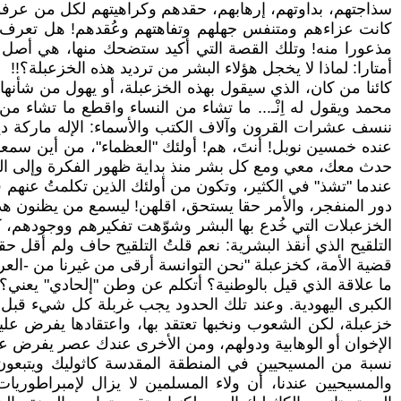
سذاجتهم، بداوتهم، إرهابهم، حقدهم وكراهيتهم لكل من عرفوا 
كانت عزاءهم ومتنفس جهلهم وتفاهتهم وعُقدهم! هل تعرف إ
مذعورا منه! وتلك القصة التي أكيد ستضحك منها، هي أصل هذ
أمتارا: لماذا لا يخجل هؤلاء البشر من ترديد هذه الخزعبلة؟!!
كائنا من كان، الذي سيقول بهذه الخزعبلة، أو يهول من شأنه
محمد ويقول له اِنْـ... ما تشاء من النساء واقطع ما تشاء من 
ننسف عشرات القرون وآلاف الكتب والأسماء: الإله ماركة دين
عنده خمسين نوبل! أنتَ، هم! أولئك "العظماء"، من أين سمعوا 
حدث معك، معي ومع كل بشر منذ بداية ظهور الفكرة وإلى الي
عندما "تشذ" في الكثير، وتكون من أولئك الذين تكلمتُ عنهم ف
دور المنفجر، والأمر حقا يستحق، اقلهن! ليسمع من يظنون هذه ال
الخزعبلات التي خُدع بها البشر وشوّهت تفكيرهم ووجودهم، ك
التلقيح الذي أنقذ البشرية: نعم قلتُ التلقيح حاف ولم أقل ح
قضية الأمة، كخزعبلة "نحن التوانسة أرقى من غيرنا من -العرب-
ما علاقة الذي قيل بالوطنية؟ أتكلم عن وطن "إلحادي" يعني؟!
الكبرى اليهودية. وعند تلك الحدود يجب غربلة كل شيء قبل 
خزعبلة، لكن الشعوب ونخبها تعتقد بها، واعتقادها يفرض عليه
الإخوان أو الوهابية ودولهم، ومن الأخرى عندك عصر يفرض عل
نسبة من المسيحيين في المنطقة المقدسة كاثوليك ويتبعون باب
والمسيحيين عندنا، أن ولاء المسلمين لا يزال لإمبراطوري