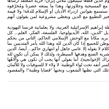
يوم الذين قطعا سيتبعون ملالي إيران! حرية المعتقد أرساها
 المسيحية وجلاوزتها، وهذا ما يمنعه عصرنا ومُخرّفوه
سنسمع بقوانين ازدراء الأديان أو الإسلام للدقة! ولا قيمة
 يجيز التطبيع مع الدين ويعطي مشروعية لمن يقولون أنهم
إبراهيم الإسرائيلية العربية، ولا بعلمانية فرنسا اليهودية
ل "الدين، الله، الأيديولوجيا، الفلسفة، الفكر، العلم... كل
يريد مكانا مع الوحش الإسلامي الحاكم، الثاني من يحكم
ن للجميع إذا كان الدين لله وهذا الله يأمر المتدينين بما
 لا يقوله إلا عامي جاهل أو انتهازي حاكم... أيضا، الدين
 بشرية الصنع وهدفها السيطرة، ولذلك لا يمكن أن تكون لله
راك الإخوانجية)، أما بقولي أنها يجب أن تكون هي وألّاهُها
 أنفه تحت لواء الوطنية: لا ولاء لا للسوفيات ولا للألمان
 تلك التي تظنها الشعوب ونخبها "قضايا وطنية"! والمقصود