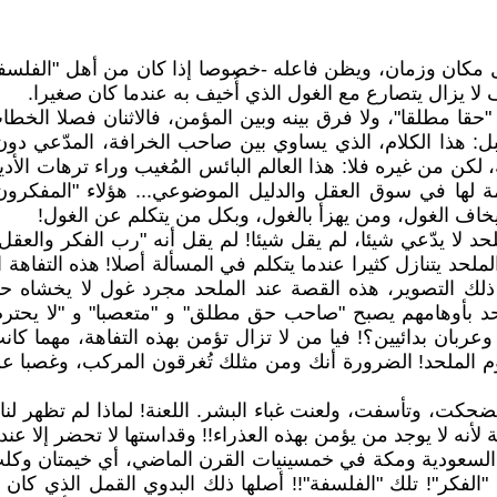
ل مكان وزمان، ويظن فاعله -خصوصا إذا كان من أهل "الفلسفة" و
 لا يزال يتصارع مع الغول الذي أُخيف به عندما كان صغيرا.
 "حقا مطلقا"، ولا فرق بينه وبين المؤمن، فالاثنان فصلا الخط
 هذا الكلام، الذي يساوي بين صاحب الخرافة، المدّعي دون بيّ
كن من غيره فلا: هذا العالم البائس المُغيب وراء ترهات الأد
ة لها في سوق العقل والدليل الموضوعي... هؤلاء "المفكرون
 يخاف الغول، ومن يهزأ بالغول، وبكل من يتكلم عن الغول!
 لا يدّعي شيئا، لم يقل شيئا! لم يقل أنه "رب الفكر والعقل
ملحد يتنازل كثيرا عندما يتكلم في المسألة أصلا! هذه التفاهة ا
لك التصوير، هذه القصة عند الملحد مجرد غول لا يخشاه حتى
 الملحد بأوهامهم يصبح "صاحب حق مطلق" و "متعصبا" و "لا يح
ربان بدائيين؟! فيا من لا تزال تؤمن بهذه التفاهة، مهما كان
ملحد! الضرورة أنك ومن مثلك تُغرقون المركب، وغصبا عن أ
، وتأسفت، ولعنت غباء البشر. اللعنة! لماذا لم تظهر لنا ا
لأنه لا يوجد من يؤمن بهذه العذراء!! وقداستها لا تحضر إلا عند
السعودية ومكة في خمسينيات القرن الماضي، أي خيمتان وكلب
"الفكر"! تلك "الفلسفة"!! أصلها ذلك البدوي القمل الذي كان ق