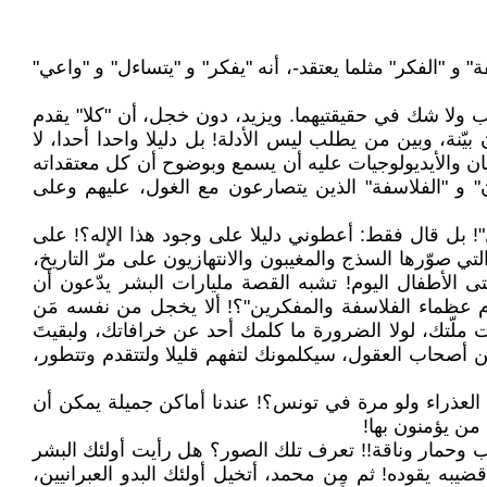
 "الفكر" مثلما يعتقد-، أنه "يفكر" و "يتساءل" و "واعي"
اب ولا شك في حقيقتيهما. ويزيد، دون خجل، أن "كلا" يقدم
نة، وبين من يطلب ليس الأدلة! بل دليلا واحدا أحدا، لا
يان والأيديولوجيات عليه أن يسمع وبوضوح أن كل معتقداته
" و "الفلاسفة" الذين يتصارعون مع الغول، عليهم وعلى
"! بل قال فقط: أعطوني دليلا على وجود هذا الإله؟! على
لتي صوّرها السذج والمغيبون والانتهازيون على مرّ التاريخ،
 الأطفال اليوم! تشبه القصة مليارات البشر يدّعون أن
ترم عظماء الفلاسفة والمفكرين"؟! ألا يخجل من نفسه مَن
ت ملّتك، لولا الضرورة ما كلمك أحد عن خرافاتك، ولبقيتَ
صحاب العقول، سيكلمونك لتفهم قليلا ولتتقدم وتتطور،
لعذراء ولو مرة في تونس؟! عندنا أماكن جميلة يمكن أن
 من يؤمنون بها!
 وحمار وناقة!! تعرف تلك الصور؟ هل رأيت أولئك البشر
ضيبه يقوده! ثم مِن محمد، أتخيل أولئك البدو العبرانيين،