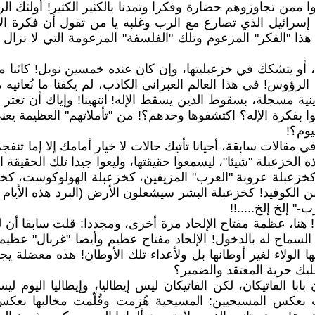
ممن تجاوزوهم حضارة وفكرا وتمدنا بالكثير الكثير! أولئك الر
سرائيل الذي تصارع مع الرب وغلبه يا من تقول أن فكرة ال
ا "الفكر" المزعوم وتلك "الفلسفة" المزعومة التي لا نزال
ا، أو يتشكك في خزعبليتها، وإن كان عنده خمسين نوبل! كائن
الرؤوس! في هذا العالم العبراني الكاذب، لم يكفنا ما نُعانيه 
ية مسجلة، بسقوط الدين يسقط الإله! انتهينا! وإياك أن تغت
بفكرة الإله؟ اكتشفوها وحدهم؟! من "تأملاتهم" العظيمة يعني؟!
وم؟!
ي مقالات سابقة، أحيانا تأتيك حالات لا خيار أمامك إلا إما ت
خزعبلة "شيئا"، ليسمعوا حقيقتها، وليعوا جيدا تلك الحقيقة الت
خزعبلة عروبة "العرب" المزيفين، كخزعبلة الهولوكوست، كخزعب
قن الكوفيد! كخزعبلة البشر سيشعلون الأرض (البرد هذه الأيام
" إلخ إلخ.....!!
 هنا، عظمة مفتاح الإلحاد مرة أخرى، ومجددا: قلت سابقا أن 
السماح له بالدخول! الإلحاد مفتاح عظيم وأيضا "غربال" عظي
ا الولاء لغير أوطانها بل ولأعداء تلك الأوطان! هذه معضلة ي
يك حرية المعتقد والضمير؟
ا الفاتيكان، لكن الفاتيكان ليس إيطاليا، وإيطاليا اليوم ل
ات بعكس المسيحيين: المسيحية هُزمت وقُلّمت مخالبها بعك