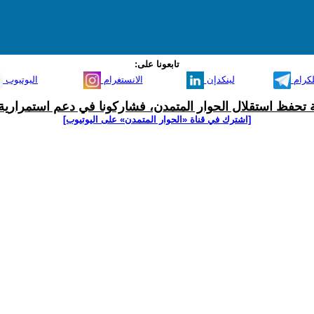
تابعونا على:
لكرام
لينكدإن
الانستغرام
اليوتيوب
ية تحفظ استقلال الحوار المتمدن، فشاركونا في دعم استمرارية 
[اشترك في قناة ‫«الحوار المتمدن» على اليوتيوب]