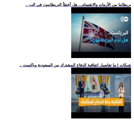
.. بريطانيا بين الأزمات والانقسام... هل أخطأ البريطانيون في الب
.. شبكات | ما تفاصيل اتفاقية الدفاع المشترك بين السعودية وباكست