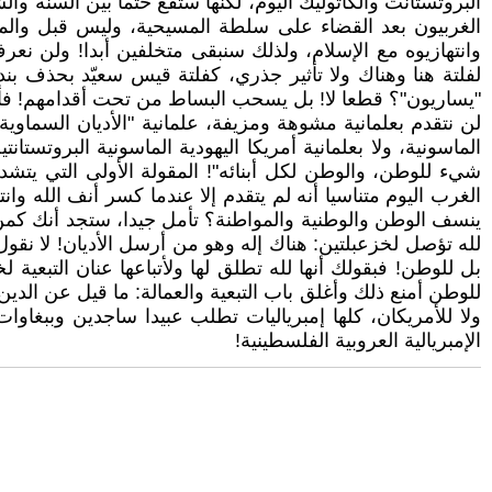
البروتستانت والكاثوليك اليوم، لكنها ستقع حتما بين السنة وال
الغربيون بعد القضاء على سلطة المسيحية، وليس قبل والمس
وانتهازيوه مع الإسلام، ولذلك سنبقى متخلفين أبدا! ولن نعرف 
لفلتة هنا وهناك ولا تأثير جذري، كفلتة قيس سعيّد بحذف بند
"يساريون"؟ قطعا لا! بل يسحب البساط من تحت أقدامهم! فأغلب
لن نتقدم بعلمانية مشوهة ومزيفة، علمانية "الأديان السماوية" 
الماسونية، ولا بعلمانية أمريكا اليهودية الماسونية البروتستانت
شيء للوطن، والوطن لكل أبنائه"! المقولة الأولى التي يتشد
الغرب اليوم متناسيا أنه لم يتقدم إلا عندما كسر أنف الله وان
ينسف الوطن والوطنية والمواطنة؟ تأمل جيدا، ستجد أنك كمن يقو
لله تؤصل لخزعبلتين: هناك إله وهو من أرسل الأديان! لا نقول 
بل للوطن! فبقولك أنها لله تطلق لها ولأتباعها عنان التبعية لخ
للوطن أمنع ذلك وأغلق باب التبعية والعمالة: ما قيل عن الدين
ولا للأمريكان، كلها إمبرياليات تطلب عبيدا ساجدين وببغاوات
الإمبريالية العروبية الفلسطينية!