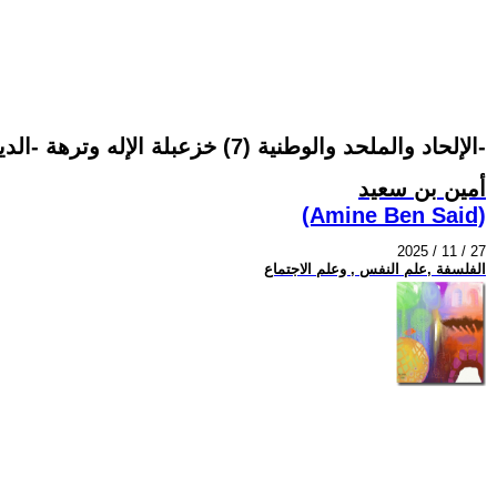
الإلحاد والملحد والوطنية (7) خزعبلة الإله وترهة -الدين لله والوطن للجميع-
أمين بن سعيد
(Amine Ben Said)
2025 / 11 / 27
الفلسفة ,علم النفس , وعلم الاجتماع