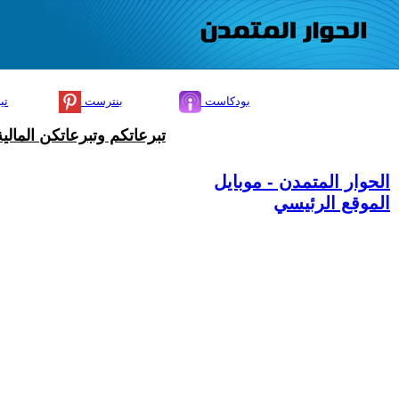
بودكاست
بنترست
تي
تبرعاتكم وتبرعاتكن المال
الحوار المتمدن - موبايل
الموقع الرئيسي