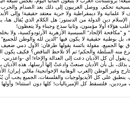
شيعة! بروتستانت الغرب لا يتبعون ألمانيا اليوم، بعكس شيعة ال
يحية تحكم، ووصل الغربيون إلى ذلك بعد الصدام والحرب مع
لا علمانية ولا ديمقراطية ولا حرية معتقد حقيقية! وإلى الأبد 
 الإسلام دين الدولة من الدستور: هل الكلام الذي يُقال هنا،
 هؤلاء أولا مؤمنون، وثانيا سذج وجبناء ولا يتعظون!
و "مكافحة الإلحاد" السيسية الأزهرية الأرثودوكسية، ولا بخلطة 
ية، بل بوطنية حقيقية لا يكون فيها "الدين لله والوطن للجميع" ب
ق بها الجميع، مقولة بائسة يقولها طرفان: الأول ذمي ضعيف 
تزع منه السلطة والحكم! ثم ألا تلاحظ التناقض؟ فكيف يكون الوط
ل أن كل الأديان دعت إلى العدالة والإخاء! أي -واعذرني- كلام
بذلك، بل بأن الأديان صنعتْ وادعتْ إلها أرسلها، هذه الأديان
ارج وغير الوطن (العرب الوهابية الإخوانجية/ ملالي إيران/ الأت
، ينطبق على كل الأيديولوجيات والفلسفات، الجميع يجب أن يُكسر
 مرددين، فلتسقط كل الإمبرياليات! كلها دون استثناء! وأولها