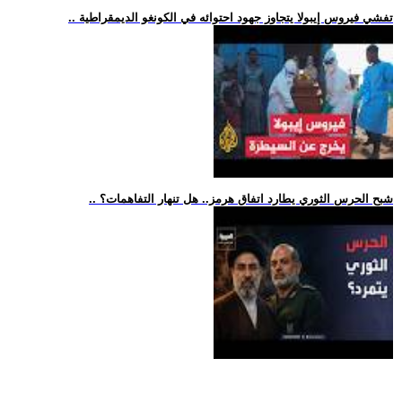
.. تفشي فيروس إيبولا يتجاوز جهود احتوائه في الكونغو الديمقراطية
.. شبح الحرس الثوري يطارد اتفاق هرمز.. هل تنهار التفاهمات؟