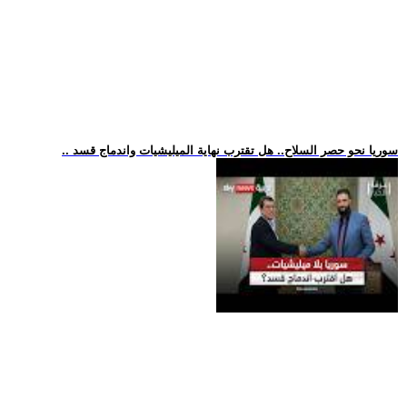
.. سوريا نحو حصر السلاح.. هل تقترب نهاية الميليشيات واندماج قسد