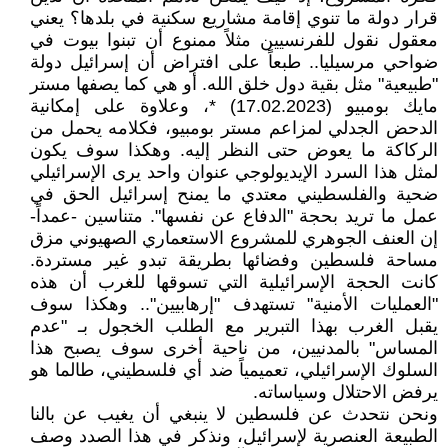
قرار دولة ما تنوي إقامة مشاريع سكنية في بلدها؟ يعني
معقول نقول للفرنسيين مثلاً ممنوع أن تبنوا بيوت في
ضواحي مرسيليا.. طبعاً على افتراض أن إسرائيل دولة
"طبيعية" مثل بقية دول خلق الله. أو هي كما يصفها مستر
مايك بومبيو (17.02.2023) *، وعلاوة على إمكانية
الدحض الجدلي لمزاعم مستر بومبيو، فكلامه يحمل من
الركاكة ما يعوض حتى النظر إليه. وهكذا سوف يكون
لمثل هذا السرد الإيديولوجي عنوان واحد يرى الإسرائيلي
ضحية والفلسطيني معتدي ما يمنح إسرائيل الحق في
عمل ما تريد بحجة "الدفاع عن نفسها". متناسين -عمداً-
إن العنف الجوهري للمشروع الاستعماري الصهيوني مزق
مساحة فلسطين وفضائها بطريقة تبدو غير مستردة.
كانت الحجة الإسرائيلية التي تسوقها للغرب أن هذه
"العمليات الأمنية" تستهدف "إرهابيين".. وهكذا سوف
يقبل الغرب بهذا التبرير مع الطلب الخجول بـ "عدم
المساس" بالمدنيين، من ناحية أخرى سوف يصبح هذا
السلوك الإسرائيلي، تعميمياً ضد أي فلسطيني، طالما هو
يرفض الاحتلال وسياساته.
ونحن نتحدث عن فلسطين لا ينبغي أن يغيب عن بالنا
الطبيعة العنصرية لإسرائيل، ونذكر في هذا الصدد وصف