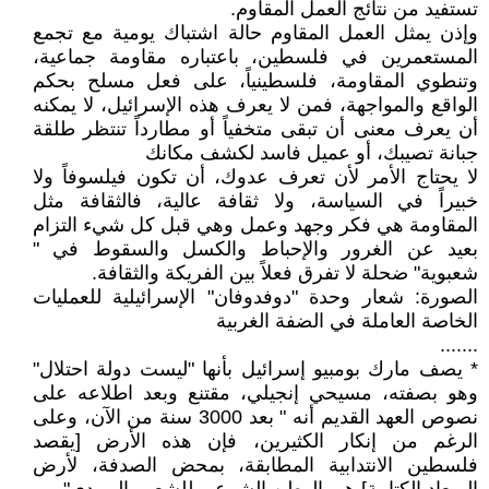
تستفيد من نتائج العمل المقاوم.
وإذن يمثل العمل المقاوم حالة اشتباك يومية مع تجمع
المستعمرين في فلسطين، باعتباره مقاومة جماعية،
وتنطوي المقاومة، فلسطينياً، على فعل مسلح بحكم
الواقع والمواجهة، فمن لا يعرف هذه الإسرائيل، لا يمكنه
أن يعرف معنى أن تبقى متخفياً أو مطارداً تنتظر طلقة
جبانة تصيبك، أو عميل فاسد لكشف مكانك
لا يحتاج الأمر لأن تعرف عدوك، أن تكون فيلسوفاً ولا
خبيراً في السياسة، ولا ثقافة عالية، فالثقافة مثل
المقاومة هي فكر وجهد وعمل وهي قبل كل شيء التزام
بعيد عن الغرور والإحباط والكسل والسقوط في "
شعبوية" ضحلة لا تفرق فعلاً بين الفريكة والثقافة.
الصورة: شعار وحدة "دوفدوفان" الإسرائيلية للعمليات
الخاصة العاملة في الضفة الغربية
.......
* يصف مارك بومبيو إسرائيل بأنها "ليست دولة احتلال"
وهو بصفته، مسيحي إنجيلي، مقتنع وبعد اطلاعه على
نصوص العهد القديم أنه " بعد 3000 سنة من الآن، وعلى
الرغم من إنكار الكثيرين، فإن هذه الأرض [يقصد
فلسطين الانتدابية المطابقة، بمحض الصدفة، لأرض