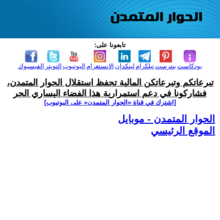
تابعونا على:
بودكاست
بنترست
تيلكرام
لينكدإن
الانستغرام
اليوتيوب
التويتر
الفيسبوك
تبرعاتكم وتبرعاتكن المالية تحفظ استقلال الحوار المتمدن،
فشاركونا في دعم استمرارية هذا الفضاء اليساري الحر
[اشترك في قناة ‫«الحوار المتمدن» على اليوتيوب]
الحوار المتمدن - موبايل
الموقع الرئيسي