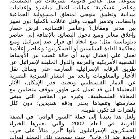
متنوعة؛ مثل عناصر قانونية: تشريعات في الكنيست؛
وعناصر عسكرية: عمليات اغتيال مباشرة وإعدامات
ميدانية وتطبيق منهجي لمنطق المسؤولية الجماعية
والعقاب، وتدمير البيوت وقتل عائلات بأكملها دون تمييز
بين مدني ومقاتل؟ وعناصر اقتصادية: فرض حصار
وإغلاق معابر ومنع دخول البضائع. بالإضافة إلى عناصر
دبلوماسية مثل: منع اتخاذ أي قرار ضد إسرائيل ومنع
محاكمة القادة السياسيين أو العسكريين؛ وعناصر إعلامية
تعمل على إفشال توليد أي حالة غضب بين الأوساط
الشعبية الأمريكية والعربية والدول الحليفة لإسرائيل عن
طريق الرقابة الإسرائيلية الصارمة على وسائل نقل
الأخبار والمعلومات والحد من انتشار السردية البصرية
عن الدمار الفلسطيني وتحييد، قدر الإمكان، الآثار
المحتملة التي قد تعمل على ظهور موقف متضامن مع
المعاناة الفلسطينية.. وغيره من العناصر التي ينبغي
ممارستها وتنفيذها بحذر ودقة شديدين؛ دون كلل
ولفترات قد تكون طويلة.
ولعل هذا يعيدنا إلى حملة "السور الواقي" في الضفة
الغربية في العام 2002، والتي يعتبرها الخبراء
العسكريون الإسرائيليون بأنها "أبرز مثالاً على حرب
ناجحة ضد الإرهاب"، حيث سمحت تلك الحملة لقوات