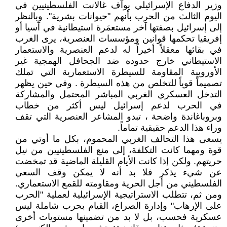
وزير الدفاع الإسرائيلي يوآف غالانت الفلسطينيين في
اليوم الثالث من الحرب بأنهم "حيوانات بشرية". وبالنظر
إلى إسرائيل بصفتها آخر مستعمَرة استيطانية في آسيا أو
إفريقيا تحكمها قوانين ومؤسسات العنصرية، يرى الغرب
في بقائها معقلاً أخيراً له لدعم العنصرية والاستعمار
الاستيطاني خارج حدوده ضد الجحافل الهمجية غير
الأوروبية المقاومة للسيطرة الاستعمارية التي تملك
تصميماً قوياً للتخلص من هذه السيطرة . وفي حين يظهر
التدخل العسكري الغربي المباشر المحتمل والمشاركة
في الحرب لدعم إسرائيل ليس أكثر من خطاب
وبروباغاندة واضحة ، تبدو المشاعر العنصرية التي تقف
وراء هذا الدعم حقيقية تماماً.
يسعى هذا التحالف الغربي المحموم، بكل ما أوتي من
قوة ومهما كانت التكلفة، إلى منع الفلسطينيين من نيل
حريتهم. ولكن إذا كانت الأيام القليلة الماضية قد تمخضت
عن شيء يذكر فلا بد أنه لا يمكن وقف السعي
الفلسطيني من أجل الحرية ومقاومته للقمع الاستعماري.
ومن ثم، تتطلب الاستراتيجية الإسرائيلية لعملية "الحرب
على الإرهاب" وإدارة الصراع، القيام بحرب شاملة ليس
عسكرية فحسب، بل لا بد من تضمينها مستويات أخرى