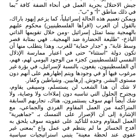
جيش الاحتلال بحرية العمل في أنحاء الضفة كافة "بما
في ذلك مناطق "أ" و "ب".
ويمكن تعميم هذه الحالة إسرائيلياً، كما يزعم إيهود باراك،
بالقول أن العرب (اقرأها الفلسطينيين) محكوم عليهم
بالهمجية بينما تمثل إسرائيل -ومن خلال تقويمها الذاتي
الباذخ- "طليعة الحضارة ضد الهمجية.. فهي بمثابة قصر
وسط غابة". و "جدار حماية" للغرب. وهذا يتطلب منها أن
تكون دولة "استثناء" حتى في اعتبار ممارسة الإذلال
النفسي للفلسطينيين كجزء من الوجود اليومي لهم، فهم،
أي الفلسطينيون، يقعون، بالنسبة لإسرائيل، في بؤرة غير
مرغوب فيها أو في وجودها ويتم إظهارهم على أنهم دون
مستوى البشر, وحوش, إرهابيين, وشياطين وكفار.
لا شك أن هذا الشعب لن يستسلم، وسيبقى يقاوم،
ويجترح الحلول التي تناسبه دون إملاءات ولا وصاية، ولا
شك أيضاً أنهم سوف يستثمرون، هناك، تجاربهم السابقة
المتراكمة من العمل المقاوم الفردي والجماعي، مع
الإشارة إلى أن الإصرار على التمسك بـ "جماهيرية"
العمل المقاوم وحده للتأكيد على عفويته سوف يلحق به
أفدح الخسائر ما لم ينتظم في عمل واع "بمعنى غير
عفوي عند لحظة معينة" يتبنى استراتيجيات سياسية