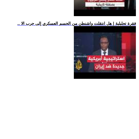
.. فقرة تحليلية | هل انتقلت واشنطن من الحسم العسكري إلى حرب الا