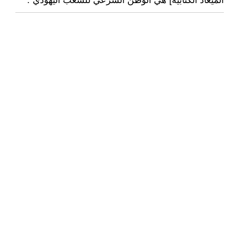
الميعاد الكتابية] هي الوطن الشرعي للشعب اليهودي".