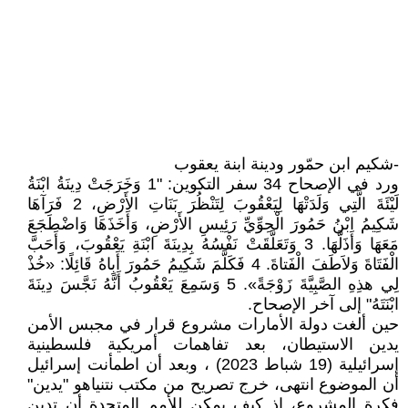
-شكيم ابن حمّور ودينة ابنة يعقوب
ورد في الإصحاح 34 سفر التكوين: "1 وَخَرَجَتْ دِينَةُ ابْنَةُ
لَيْئَةَ الَّتِي وَلَدَتْهَا لِيَعْقُوبَ لِتَنْظُرَ بَنَاتِ الأَرْضِ، 2 فَرَآهَا
شَكِيمُ ابْنُ حَمُورَ الْحِوِّيِّ رَئِيسِ الأَرْضِ، وَأَخَذَهَا وَاضْطَجَعَ
مَعَهَا وَأَذَلَّهَا. 3 وَتَعَلَّقَتْ نَفْسُهُ بِدِينَةَ ابْنَةِ يَعْقُوبَ، وَأَحَبَّ
الْفَتَاةَ وَلاَطَفَ الْفَتاةَ. 4 فَكَلَّمَ شَكِيمُ حَمُورَ أَبِاهُ قَائِلًا: «خُذْ
لِي هذِهِ الصَّبِيَّةَ زَوْجَةً». 5 وَسَمِعَ يَعْقُوبُ أَنَّهُ نَجَّسَ دِينَةَ
ابْنَتَهُ" إلى آخر الإصحاح.
حين ألغت دولة الأمارات مشروع قرار في مجبس الأمن
يدين الاستيطان، بعد تفاهمات أمريكية فلسطينية
إسرائيلية (19 شباط 2023) ، وبعد أن اطمأنت إسرائيل
أن الموضوع انتهى، خرج تصريح من مكتب نتنياهو "يدين"
فكرة المشروع، إذ كيف يمكن للأمم المتحدة أن تدين