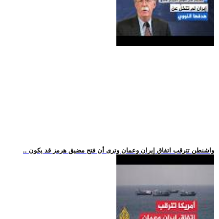
.. واشنطن تترقب اتفاق إيران وعمان وترى أن فتح مضيق هرمز قد يكون