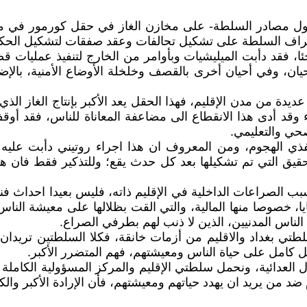
ل مصادر السلطة- على مخازن الغاز في حقل كورمور في منطق
راف السلطة على تشكيل تحالفات وعقد صفقات لتشكيل الحكوم
جئا، فقد دأبت الميليشيات وبأوامر من الخارج لتنفيذ عملي
ان، وفي أحيان أخرى بالقصف وخلخلة الأوضاع الأمنية، بالإض
 من مدن الإقليم، فهذا الحقل يعد الأكبر بإنتاج الغاز الذي 
باء وقد أدى هذا الانقطاع الى مضاعفة المعاناة للناس، فقد 
صحي والتعليمي.
ي الهجوم، ومن المعروف ان هذا اجراء روتيني دأبت عليه 
التحقيق التي تم تشكيلها بعد كل حدث يقع؛ وللتذكير فقط فا
سبب الصراعات الداخلية في الإقليم ذاته، فليس بعيدا احداث ف
يا، خصوصا منها المالية، والتي القت بظلالها على معيشة الن
اس المدنيين، الذين لا ذنب لهم بطرفي الصراع.
تي بغداد والاقليم من أزمات خانقة، فكلا السلطتين تريدان 
 كامل على حياة الناس ومعيشتهم، فهم المتضرر الأكبر.
ل العدائية، ونحمل سلطتي الإقليم والمركز المسؤولية الكام
ن يريد ان يهدد حياتهم ومعيشتهم، فأن الإرادة الأكبر والكل