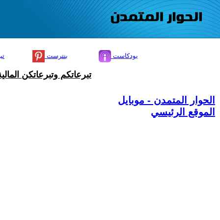
بودكاست
بنترست
تي
تبرعاتكم وتبرعاتكن المال
الحوار المتمدن - موبايل
الموقع الرئيسي