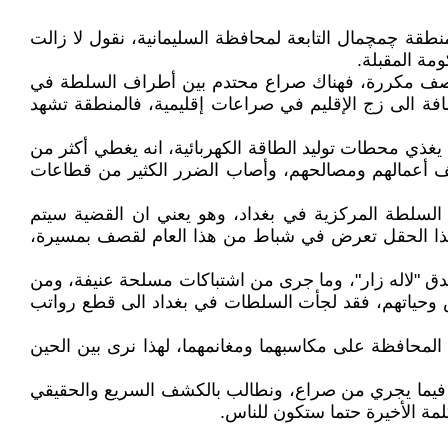
ة چمچمال التابعة لمحافظة السليمانية، نقول لا زالت
ة المقبلة.
ات قصف مكررة، فهناك صراع محتدم بين أطراف السلطة في
افة الى زج الإقليم في صراعات إقليمية، فالمنطقة تشهد
يغذي محطات توليد الطاقة الكهربائية، انه يغطي أكثر من
أوقف أعمالهم ومصالحهم، وأصاب الضرر الكثير من قطاعات
السلطة المركزية في بغداد، وهو يعني ان القضية سيتم
ن هذا الحقل تعرض في شباط من هذا العام لقصف بمسيرة،
ندق "لاله زار"، وما جرى من اشتباكات مسلحة عنيفة، ومن
اس وحياتهم، فقد لجأت السلطات في بغداد الى قطع رواتب
المحافظة على مكاسبهما ومغانمهما، لهذا نرى بين الحين
لة فيما يجري من صراع، ونطالب بالكشف السريع والحقيقي
مة الأخيرة حتما ستكون للناس.