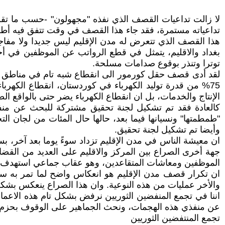
لا زالت تداعيات القصف الذي نفذه "مجهولون" -حسب ما تقو
تداعياته مستمرة، فقد جاء هذا القصف في وقت تتفق فيه أط
هذا القصف الذي تتعرض له مدن الإقليم ليس جديدا ولا مفا
بغداد والاقليم، يتمثل في قطع الرواتب عن الموظفين في أحي
توترا وتنذر بوقوع صدامات مسلحة.
لقد أدى قصف حقل كورمور الى انقطاع شبه تام في مناطق عديدة
75% من قدرة توليد الكهرباء في كوردستان، انقطاع الكهر
الإنتاج والخدمات، بل ان انقطاع الكهرباء يضر حتى بالواقع ال
كالعادة فقد تم تشكيل لجنة تحقيق مشتركة للبحث عن منفذ
"طمطمتها" ونسيانها فيما بعد، حالها حال المئات من لجان 
وأيضا تم تشكيل لجنة تحقيق.
ان معيشة الناس في مدن الإقليم تزداد سوءً يوما بعد آخر، ب
جهة أخرى الصراع بين المركز والاقليم على العديد من القضا
الموظفين ومعاشات المتقاعدين، وهو عقاب جماعي استهدف الن
ان تكرار قصف مدن الإقليم هو انعكاس واضح لما تمر به سلط
والأخر عمليات من هذه النوعية. وان هذا الصراع ينعكس بشكل
اننا في تجمع المنفضين الثوريين نرفض بشكل تام هذه الاعما
عن منفذي هذه الهجمات، ونحث الجماهير على الوقوف بحزم ضد م
تجمع المنتفضين الثوريين