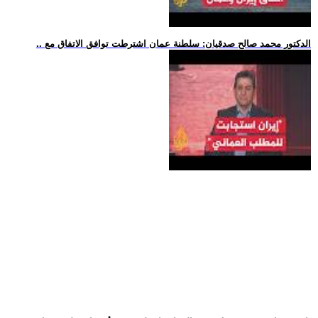
.. الدكتور محمد صالح صدقيان: سلطنة عمان اشترطت توافق الاتفاق مع