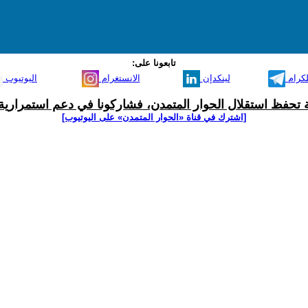
تابعونا على:
لكرام
لينكدإن
الانستغرام
اليوتيوب
ية تحفظ استقلال الحوار المتمدن، فشاركونا في دعم استمرارية 
[اشترك في قناة ‫«الحوار المتمدن» على اليوتيوب]