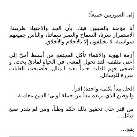
إلى السوريين جميعاً:
أنا مؤمنة بالطيبين فينا.. بأن الجد والاجتهاد طريقنا،
الاستمرار سرنا، السماح والصبر سماتنا، والناس جميعهم
سواسية، لا يختلفون إلا بالأحلام والأخلاق.
أزمة الهوية والانتماء تأكل المجتمع من أبسط أميّ إلى
أعتى مثقف، لقد تحول المعنى في الحياة لماديّ بحت، و
أضحى فهم الذات حلماً بعيد المنال، فأصبحت الغايات
مبررة للوسائل.
الحل يبدأ بكلمة واحدة: اقرأ.
والوطن الذي نريده يبدأ من جملة أولى: الدين معاملة.
من قدر علي تحقيق ذلك حكم وطناً، ومن لم يقدر صنع
قبائل…
يتبع…