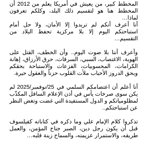
المخطط كبير، من يعيش في أمريكا يعلم من 2012 أن
المخطط هنا هو لتقسيم ذلك البلد، وكلكم تعرفون
لماذا…
أنا أعرف أنكم لم تريدوا إلا الأمان، ولا حل أمام
استباحتكم اليوم إلا بلا مركزية تحفظ البلاد من
التقسيم…
وأعرف أننا بلا صوت اليوم.. وأن الخطف، القتل على
الهوية، الاغتصاب، السبي، السرقات، حرق الأرزاق، إهانة
الكرامات، المحسوبيات، الفزعات والاستباحة بحقكم
وبحق الدروز الأحباب ملأت القلوب حزناً والعقول حيرة.
أنا أعلم أن اعتصامكم السلمي في 25/نوفمبر/2025 لم
يكن سوى صرخات يأس في أذن الإعلام السافل المكذّب
لمظلومياتكم و الدول المستفيدة التي غضت وتغض النظر
عن استباحتكم..
تذكروا كلام الإمام علي وما ذكره في كتاباته كفيلسوف
قبل أن يكون رجل دين، الصبر جناح المؤمن، والعمل
طريقه، والاستمرار عزيمته، والسماح زينة قلبه…