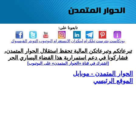
تابعونا على:
بودكاست
بنترست
تيلكرام
لينكدإن
الانستغرام
اليوتيوب
التويتر
الفيسبوك
تبرعاتكم وتبرعاتكن المالية تحفظ استقلال الحوار المتمدن،
فشاركونا في دعم استمرارية هذا الفضاء اليساري الحر
[اشترك في قناة ‫«الحوار المتمدن» على اليوتيوب]
الحوار المتمدن - موبايل
الموقع الرئيسي