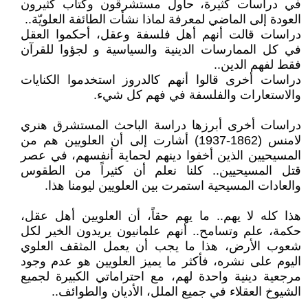
في دراسات كثيرة، حاول مستشرقون وكتاب كثيرون
العودة إلى الماضي لمعرفة لماذا نشأت الطائفة العلويّة..
دراسات قالت أنهم أهل فلسفة وعقل، أحكموا العقل
في كل الممارسات الدينية والسياسية و لجؤوا للقرآن
فقط لفهم الدين..
دراسات أخرى قالوا أنهم كالدروز استخدموا الكنايات
والاستعارات والفلسفة في فهم كل شيء.
دراسات أخرى أبرزها دراسة الباحث المستشرق هنري
لامنس (1862-1937) أشارت إلى أن العلويين هم من
المسيحيين الذين أخفوا دينهم لحماية أنفسهم، في عصر
قتل المسيحيين.. كلنا نعلم أن كثيراً من الطقوس
والعادات المسيحية استمرت بين العلويين ليومنا هذا.
هذا كله لا يهم.. ما يهم حقاً، أن العلويين أهل عقل،
حكمة، علم وتسامح.. أنهم علمانيون يريدون الخير لكل
شعوب الأرض، هذا ما يجب أن يعمل المثقف العلوي
اليوم على نشره، فأكثر ما يميز العلويين هو عدم وجود
مرجعية دينية واحدة لهم، مع احتراماتي الكبيرة لجميع
الشيوخ العقلاء في جميع الملل، الأديان والطوائف..