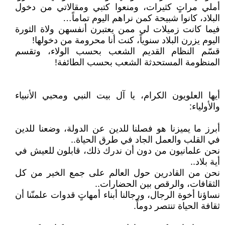
أملي مراتٍ كثيرات، ومنعوا كتبي ومقالاتي من دخول
البلاد، كانوا شبيحة كمن نراهم اليوم تماماً…
فيما كانت زميلات لي ممن يعتبرن أنفسهن ولاة الثورة
اليوم يزرن البلاد سنوياً، كنت أنا محرومة من دخولها!
قسّم النظام القديم الشعب بحسب الولاء، وتقسم
المنظومة المستحدثة الشعب بحسب الطائفة!
أيها العلويون الكرام، يا آل بيت النبي ومحبي الأنبياء
والأولياء:
أبرز ما يميزنا هو فصلنا للدين عن الدولة، وضعنا للدين
في القلب والعمل الجاد في طرق الحياة..
نحن علمانيون من دون أن ندرك ذلك، قابلون للعيش في
أية بلاد..
نحن من القادرين حول العالم على جمع الخير من كل
الثقافات، والرقص بين الحضارات..
نساؤنا أخوة الرجال، ورجالنا أبناء أمهاتٍ قدوات علمنّنا أن
ثقافة الحياة تنتصر دوماً.