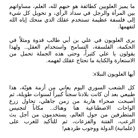
ما يميز العلويين كطائفة هو حبهم لله، العلم، مساواتهم
بين المرأة والرجل في سداد الرأي، و تحويل كل شيء
إلى فلسفة عظيمة تستخدم عقلك الذي منحك إياه الله
لتفهمها.
يرى العلويون في علي بن أبي طالب قدوة ومثلاً في
الحكمة، الفلسفة، التسامح واستخدام العقل.. ولهذا
يقولون يا علي كثيراً، وحتى هذه الجملة تحمل من
الاستعارة والكناية ما تحتاج عقلك لفهمه.
أيها العلويون النبلاء:
كل الشعب السوري اليوم يعاني من أزمة هويّة، هذا
طبيعي بعد أن كانت بلادنا سجناً كبيراً لسنوات طويلة، ثم
أصبحت صحراء هاربة من زمن جاهلي، تحاول زرع
الواحات الاصطناعية هنا وهناك.. مكاناً لتجنيس
المتطرفين من حول العالم، يستخدمون من أجل بث
الرعب، الفتنة والفزعات، ثم للتأكيد للغرب على
(علمانية) الدولة ووجوب طردهم!