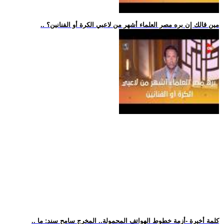
.. مين قالك إن بره مصر العلماء أشهر من لاعبي الكرة أو الفنانين؟
.. كلمة أخيرة -أزمة خطوط الهواتف المحمولة.. المخرج سامح سند: ما