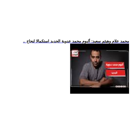
.. محمد علام وهيثم سعيد: ألبوم محمد عدوية الجديد استكمالا لنجاح