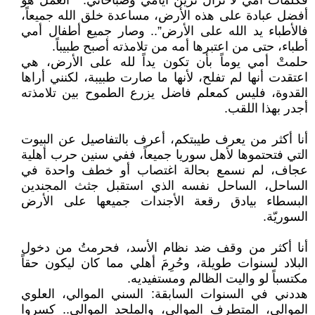
فكلمات أمي لا تزال تزيّن أيامي وصباحاتي: “ العمل هو
أفضل عبادة على هذه الأرض، مساعدة خلق الله جميعاً،
فالأطباء يد الله على الأرض”.. وصار جميع أطفال أمي
أطباء، حتى من اعتبرها أمه من تلامذته أصبح طبيباً.
حلمتْ أمي يوماً بأن تكون يداً لله على الأرض، هي
اعتقدت أنها لم تفلح، لأنها ما صارت طبيبة، لكنني أراها
القدوة، فليس كمعلم فاضل يزرع الطموح بين تلامذته
أجدر بهذا اللقب.
أنا أكثر من يعرف طيبتكم، أعرف بالتفاصيل عن البيوت
التي فتحتموها لأهل سوريا جميعاً، ففي سنين حرب أهلية
عجاف، لم نسمع بحالة اغتصاب أو خطف واحدة في
الساحل، الساحل نفسه الذي استقبل جثث المجندين
البسطاء بيادق رقعة الأجندات جميعها على الأرض
السوريّة.
أنا أكثر من وقف ضد نظام الأسد، فحرمتُ من دخول
البلاد لسنوات طويلة، وحُرِمَ أهلي مما كان ليكون حقاً
مكتسباً لو واليت الظالم ومستفيديه.
هددني في السنوات السابقة: السني الموالي، العلوي
الموالي، المتطرف الموالي، والملحد الموالي.. كسروا