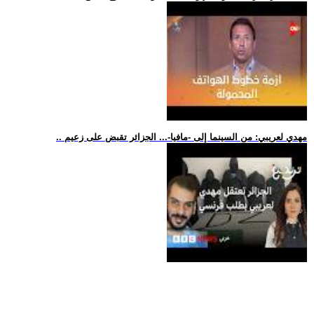
.. مهدي لعريبي: من السينما إلى -مافيا-... الجزائر تقبض على زعيم