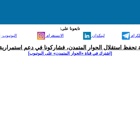
تابعونا على:
لكرام
لينكدإن
الانستغرام
اليوتيوب
ية تحفظ استقلال الحوار المتمدن، فشاركونا في دعم استمرارية 
[اشترك في قناة ‫«الحوار المتمدن» على اليوتيوب]