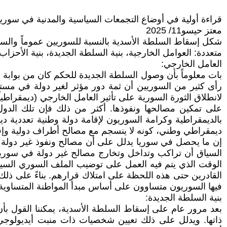
قراءة أولية في أوضاع التجمعات السياسية والمدنية في سوري
معتز حيسو11/ 2025
شكل إسقاط السلطة الأسدية بالنسبة للسوريين عموماً والسيا
متعددة: العوامل الخارجية، بنية السلطة الجديدة، بنية الأحزاب 
العامل الخارجي:
بات معلوماً بأن وصول السلطة الجديدة للحكم كان من بوابة تر
رأى كثير من السوريين أن ثمة دور مؤثر لغير دولة في مست
لانطلاق الثورة السورية على تأثير العامل الخارجي (ديمقرا
على تمكين مصالحها ونفوذها. أكثر من ذلك فإن تلك الدول
بالديمقراطية وكرامة السوريون لإقامة دولة وطنية تعددية 
ديمقراطي وطني، كونه لا ينسجم مع مصالح أطراف دولية وإقل
إن ما يحصل في سوريا يدلل على أن مصالح ونفوذ غير دولة ي
السياق أن تراكب وتداخل وتخارج مصالح غير دولة في سوريا 
الوقت الذي يتم فيه العمل على توضيب الملف السوري السيا
القادرين حتى هذه اللحظة على امتلاك قرارهم. بناءً على ذل
فيها السوريون متساوون على أساس مبدأ المواطنة المتساوية. ن
بنية السلطة الجديدة:
بعد مرور عام على إسقاط السلطة الأسدية، يمكننا القول بأن 
ذاتها. ويدلل على ذلك تعيين شخصيات ذات منبت أيديولوجي 