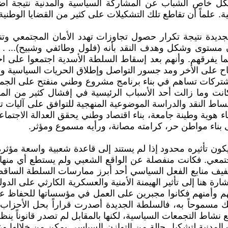
 خاص الشباب عن المشاركة السياسية والمدنية نتيجة اضط
. علماً أن تقاطع تلك التشكيلات على كثير من القضايا الوطني
ة نتيجة تكرار حصول تجاوزات تهدد الأمان المجتمعي وتنذر
كان مستوى وشكل وهدف النقد بأنه (فلول وطائفي وشبيح)... . م
مما يفرقهم. وأنهم بعد إسقاط السلطة الأسدية اجتمعوا على ا
فتاح على الأخر ومد جسور التواصل وإطلاق الحريات السياسية و
مشتركات تساهم في بناء برنامج مشروع وطني منفتح على الج
نها كانت وما زالت أحد الأسباب الرئيسية في إفشال كثير من ال
ساط النقد والدراسة الموضوعية المنهجية للتوافق على آليات ت
هوية وطينة جامعة، بناء اقتصاد وطني يحقق العدالة الاجتماعية
لى بناء مواطن حر، كرامته مصانة، ورأيه مسموع ومؤثر.
ن تأثيره محدود إذا لم يستند إلى قاعدة شعبية واسعة مؤثرة 
لمجتمعي. فكانت منفصلة عن الواقع الشعبي ولم يستطع أي من
جفيف منابع الفعل السياسي أحد أبرز ممارسات السلطة الساقط
ة هنا إلى تأثير الهيمنة الأمنية والعسكرية الكارثي على الدول
يشهم وأمنهم فكانوا مجبرين على العمل في مؤسساتها للحفاظ ع
ك مسموحاً به، فالسلطة الجديدة أصدرت قراراً بحل الأحزاب ا
منع نشاط التجمعات السياسية، لكنها بالمقابل لم تصدر قانوناً
ت المدنية لتشكيل حالة من التوازن السياسي يمكن من خلالها و