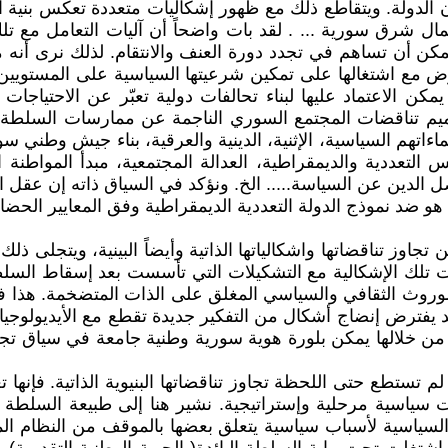
دولة. ويتقاطع ذلك مع ظهور إشكاليات متعددة تعكس بنية ال
ل شرق سورية ... . لقد بات واضحاً أن آليات التعامل مع ت
كن أن تساهم في تجدد دورة العنف والانتقام. لذلك نرى أنه
 مع اشتغالها على تمكين شرعيتها السياسية على المستويين 
كن الاعتماد عليها لبناء تحالفات دولية تعبّر عن الاحتياجا
ميم تناقضات المجتمع السوري الناجمة عن ممارسات السلطة يتحد
ءاتهم السياسية، الإثنية، الدينية والعرقية، بناء جيش وطني س
 التعددية والديمقراطية، العدالة المجتمعية، مبدأ المواطنة
لدين عن السياسة..... الخ. ونؤكد في السياق ذاته إن عقل ال
و ضد نموذج الدولة التعددية الديمقراطية وفق المعايير الحضاري
جاوز تناقضاتها واشكالياتها الذاتية وأيضاً البينية، ويتجلى 
ستمرت تلك الإشكالية مع التشكيلات التي تأسست بعد إسقاط الس
بالموروث الثقافي والسياسي المغلق على الذات المتضخمة. هذا
ديد يفترض إنضاج أشكال من التفكير جديدة تقطع مع الأيديولو
ن خلالها يمكن بلورة هوية سورية وطنية جامعة في سياق تجاوز
لم تستطع حتى اللحظة تجاوز تناقضاتها البنيوية الذاتية. فإنها
ات سياسية مرحلية وإستراتيجية. نشير هنا إلى طبيعة السلطة ا
ياسية لأسباب سياسية يتعلق بعضها بالموقف من النظام الم