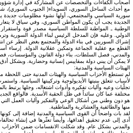
أصحاب الكفاءات والتخصصات عن المشاركة في إدارة شؤون ال
مع أحداث الساحل السوري، السويداء( الجنوب السوري)، شما
سورية السياسي والمجتمعي، أولها نشوء مظلوميات جديدة يم
الجديدة يجب أن يكون المواطن السوري، وفي سياق لا يتعارض
الوطنية ـ المواطنة للسلطة السياسية مصدر قوة واستقرار يم
الدولي. وعليه فإن المدخل الرئيس لبناء الدولة السورية وتر
إشراك السوريين في بناء الدولة والمجتمع بغض النظر عن انتما
القطع مع عقلية الجماعة وتمكين عقلانية الدولة. إرساء أسس
والمدني، فصل السلطات، بناء دولة القانون والمؤسسات، فصل ا
لا يمكن أن يبني دولة بمقاييس إنسانية وحضارية. وبشكل أدق ه
الهيئات السياسية والمدنية:
لم تستطع الأحزاب السياسية والهيئات المدنية حتى اللحظة من ت
لأسباب تتعلق ببنيتها الأيديولوجية وتركيبتها السياسية. وا
تجلّيات وعيه وآليات تفكيره وأدوات اشتغاله، وجلها يرتبط 
مختلفة عما كان سائداً في ظل الحقبة الأسدية. فالواقع الج
هو دون وطني من أشكال الوعي والتفكير وآليات العمل التي م
منها والطائفية والعشائرية والمناطقية.
لقد بات واضحاً أن القوى السياسية والمدنية إضافة إلى كونها 
أدى إلى عدم تحقيق أهدافها، وأيضاً تعثّرها في إنشاء تحالف
والمدني بشكل عام. وقد شكلت الانقسامات ضمن الأحزاب الس