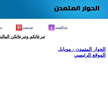
بودكاست
بنترست
تي
تبرعاتكم وتبرعاتكن المال
الحوار المتمدن - موبايل
الموقع الرئيسي