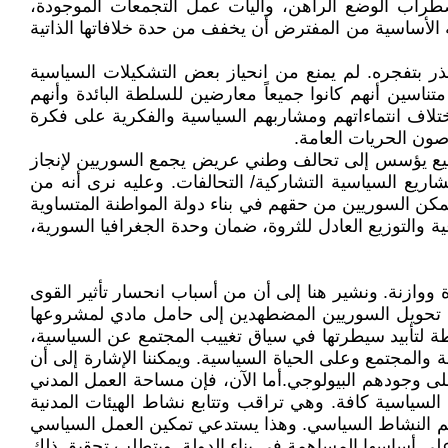
راب الوضع الراهن، وآليات عمل التجمعات الموجودة،
ة الأساسية من المفترض أن يخفف من حدة خلافاتها الذاتية
 بتفجره. لم يمنع من انحياز بعض التشكيلات السياسية
تناسين أنهم كانوا جميعاً معارضين للسلطة البائدة وأنهم
ختلاف انتماءاتهم ومشاربهم السياسية والفكرية على فكرة
صون الحريات العامة.
ميع يؤسس إلى تحالف وطني عريض يجمع السوريين لإنجاز
مشاريع السياسية التشاركية/ التحالفات. وعليه نرى أنه من
مكن السوريين من حقهم في بناء دولة المواطنة المتساوية
 والتوزيع العادل للثروة، ضمان وحدة الجغرافيا السورية،
ووازنة. ونشير هنا إلى أن من أسباب انحسار تأثير القوى
ها تحويل السوريين المضطهدين إلى حامل مادي لمشروعها
ة لتأبيد سيطرتها في سياق تغييب المجتمع عن السياسية،
ة والمجتمع وعلى الحياة السياسية. ويمكننا الإشارة إلى أن
لى وجودهم البيولوجي.أما الآن، فإن مساحة العمل المدني
لسياسية كافة. وهي تراقب وتتابع نشاط الهيئات المدنية
 ينظم النشاط السياسي. وهذا يستدعي تمكين العمل السياسي
على أساسها المساهمة في بناء الدولة. ويتطلب تحقيق ذلك