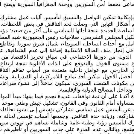
عي يحفظ أمن السوريين ووحدة الجغرافيا السورية ويفتح المن
 بإمكانية تمكين التواصل والتنسيق لتأسيس آليات عمل مشترك
اقم أشكال التباين التي وصلت لحد التناقض في بعض اللحظات.
سلطة الجديدة نتيجة أدائها السياسي على أكثر من صعيد: مؤتم
شكيل المجلس التشريعي، صلاحيات رئيس الجمهورية شبه المط
 التعامل مع أحداث الساحل، السويداء، شمال شرق سوريا. وتقا
 إنجاز ملف العدالة الانتقالية إضافة إلى عدم الشفافية، ع
 الدولة من دورها الاجتماعي في سياق تحرير الاقتصاد من من
رتفاع مستوى الخوف والتقوقع على الذات الأقلوية نتيجة ارتفا
مل الخارجي مع عوامل داخلية متعددة من أسباب تفاقم التن
ضل الأحول تمكين أحد نماذج اللامركزية أو الفيدرالية. ونش
ة بين مكونات الشعب السوري، سيكون مدخلاً إلى نشوء صراعات
اخل المصالح الدولية والإقليمية.
أكدنا على أن ثمة توافقات عديدة تجمع فيما بينها: مبدأ المواط
ة، المساواة أمام القانون وفي القانون، تشكيل جيش وطني موحد 
يلات عن تأسيس عمل سياسي تشاركي يؤسس إلى نشوء تحالفات 
شاركية، وزيادة حدة التناقض. وجميعها أسباب تؤسس لحالة م
مشترك لتأسيس رؤية وطنية عامة وشاملة تساهم في نهوض سوريا
مجتمع، وبالتالي عدم القدرة على جذب السوريين أو تأطيرهم 