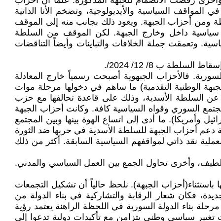
أخرى رفضت الانضمام للجبهة المذكورة. علماً أن أحزاب
 المواقف السياسية والأيديولوجية، وتضخم الأنا الذاتية
طة ومن أحزاب الجبهة. ويعود ذلك بجانب منه إلى الموقف
زاب سياسية داخل وخارج الجبهة. لكن الموقف من السلطة
اسية. وتعمقت جملة الخلافات والتباينات وأيضاً التناقضات
لطة ب 8/ 12/ 2024/.
ورية. فالأحزاب الجبهوية أصبحت رسمياً خارج المعادلة
لجبهة الوطنية التقدمية) ما ساهم في دخولها مرحلة موات
عن السلطة الأسدية، وذلك على قاعدة تحالفها مع حزب
المجتمع السوري وقواه السياسية كافة. وكانت أحزاب الجبهة
يل وأمريكا). ما أدى إلى اتساع الهوة بينها وبين المجتمع
جة دعم أحزاب الجبهة للسلطة الأسدية في حربها ضد الثورة
عملية نقد ذاتي لمواقفهم السياسية السابقة. أكثر من ذلك
طيف، وأخرى تحاول الجمع بين العمل السياسي والمدني.
ستثناء(أحزاب الجبهة). نلحظ حالياً أن تشكيل التجمعات
يدة، فكان شعار الرقابة والتشاركية في بناء الدولة من
لة بناء الدولة السورية في اللحظة الراهنة يعتمد رؤية
تغيير سياسي وطني يتزامن مع تأكيدات دولية تدعوا إلى