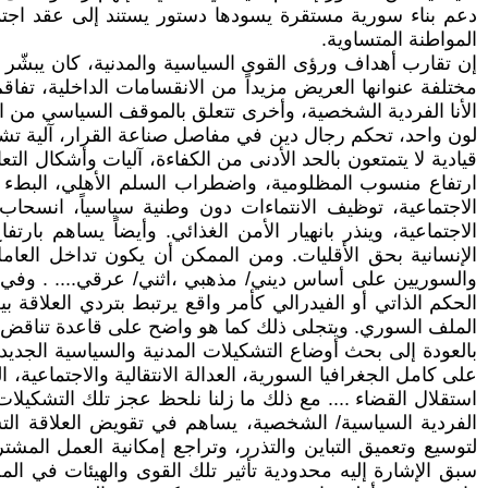
دعم بناء سورية مستقرة يسودها دستور يستند إلى عقد اجتما
المواطنة المتساوية.
إن تقارب أهداف ورؤى القوى السياسية والمدنية، كان يبشّر
مختلفة عنوانها العريض مزيداً من الانقسامات الداخلية، تف
الأنا الفردية الشخصية، وأخرى تتعلق بالموقف السياسي من ال
لون واحد، تحكم رجال دين في مفاصل صناعة القرار، آلية ت
قيادية لا يتمتعون بالحد الأدنى من الكفاءة، آليات وأشكال
ارتفاع منسوب المظلومية، واضطراب السلم الأهلي، البطء في
الاجتماعية، توظيف الانتماءات دون وطنية سياسياً، انسحاب
الاجتماعية، وينذر بانهيار الأمن الغذائي. وأيضاً يساهم با
الإنسانية بحق الأقليات. ومن الممكن أن يكون تداخل العا
والسوريين على أساس ديني/ مذهبي ،اثني/ عرقي.... . وفي أف
الحكم الذاتي أو الفيدرالي كأمر واقع يرتبط بتردي العلاق
الملف السوري. ويتجلى ذلك كما هو واضح على قاعدة تناقض وتد
بالعودة إلى بحث أوضاع التشكيلات المدنية والسياسية الجديدة 
على كامل الجغرافيا السورية، العدالة الانتقالية والاجتماعي
استقلال القضاء .... مع ذلك ما زلنا نلحظ عجز تلك التشك
الفردية السياسية/ الشخصية، يساهم في تقويض العلاقة الت
لتوسيع وتعميق التباين والتذرر، وتراجع إمكانية العمل ال
سبق الإشارة إليه محدودية تأثير تلك القوى والهيئات في ال