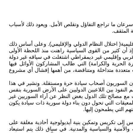
رعان ما تراجع التفاؤل وتقلص الأمل. ويعود ذلك لأسباب
ة المثقف.
ليمية( اختلال النظام الدولي والإقليمي). وعلى أساس ذلك
 أن كثير من القوى السياسية راهنت منذ اللحظة الأولى
 غربي وإقليمي غير ديمقراطي اشتغلت في سياقه غير دولة
لحرية والكرامة) التي طالب المشاركون الأوائل فيها
ب متعددة متداخلة ومتناقضة، من أهمها إفشال أي مشروع
كون السوريون أصحاب سيادة حرة ومستقلة. ونشير في هذا
لنفوذ بين اللاعبين الدوليين على الأرض السورية بنفس
 مع مصالح تلك الدول بغض النظر عن آراء السوريين غير
لمعيقات التي تحول دون بناء دولة سورية ذات سيادة يكون
هم التي يطمحون إليها.
سس إلى تكريس وتمكين بنية أيديولوجية أحادية مغلقة على
لأمنية والسياسية والمدنية. في سياق ذلك يتم استبعاد