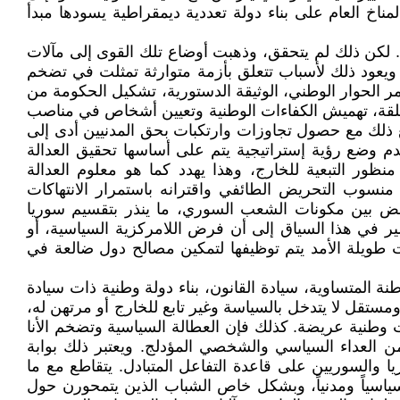
اخ العام على بناء دولة تعددية ديمقراطية يسودها مبدأ
. لكن ذلك لم يتحقق، وذهبت أوضاع تلك القوى إلى مآلات
 ويعود ذلك لأسباب تتعلق بأزمة متوارثة تمثلت في تضخم
ر الحوار الوطني، الوثيقة الدستورية، تشكيل الحكومة من
لقة، تهميش الكفاءات الوطنية وتعيين أشخاص في مناصب
طع ذلك مع حصول تجاوزات وارتكبات بحق المدنيين أدى إلى
دم وضع رؤية إستراتيجية يتم على أساسها تحقيق العدالة
ظور التبعية للخارج، وهذا يهدد كما هو معلوم العدالة
ع منسوب التحريض الطائفي واقترانه باستمرار الانتهاكات
اقض بين مكونات الشعب السوري، ما ينذر بتقسيم سوريا
ير في هذا السياق إلى أن فرض اللامركزية السياسية، أو
 طويلة الأمد يتم توظيفها لتمكين مصالح دول ضالعة في
نة المتساوية، سيادة القانون، بناء دولة وطنية ذات سيادة
ومستقل لا يتدخل بالسياسة وغير تابع للخارج أو مرتهن له،
وطنية عريضة. كذلك فإن العطالة السياسية وتضخم الأنا
ن العداء السياسي والشخصي المؤدلج. ويعتبر ذلك بوابة
 والسوريين على قاعدة التفاعل المتبادل. يتقاطع مع ما
سياسياً ومدنياً، وبشكل خاص الشباب الذين يتمحورن حول