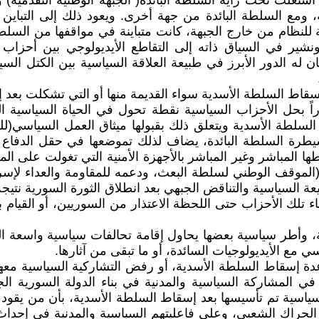
غلت تحت راية السلطة البائدة( الجبهة الوطنية التقدمية) و
ومع السلطة البائدة من جهة أخرى. ويعود ذلك إلى التباين في
 للنظام من خارج الجبهة، كانت متباينة في مواقفها من السل
ة. ونشير في السياق ذاته إلى التقاطع الأيديولوجي بين أح
ن له الدور الأبرز في طبيعة العلاقة السياسية بين الكتل السي
اط السلطة الأسدية سواء القديمة منها أو التي تشكلت بعد إسقاط الس
 بحل الأحزاب السياسية نقطة تحول في الحياة السياسية الس
 السلطة الأسدية ويتعلق ذلك بقبولها ميثاق العمل السياسي(ل
طرة السلطة البائدة، يضاف لذلك تموضعها في حقل الدفاع 
باطها المباشر وغير المباشر بالأجهزة الأمنية التي تغولت على 
 (الموقف الوطني لسلطة البعث، ودعمه للمقاومة والعداء لإسرائ
عة السياسية والتناقض الجبهي بعد انطلاق الثورة السورية نتي
 تلك الأحزاب حتى اللحظة الاعتذار من السوريين، أو القيام ب
وأطر سياسية بعضها يحاول إقامة تحالفات سياسية واسعة ال
مع الأيديولوجيات السائدة، أو ما تبقى من آثارها.
إسقاط السلطة الأسدية، أو رفض التشاركية السياسية معها با
 المشاركة السياسية والمدنية في بناء الدولة السورية الجد
سية تم تأسيسها بعد إسقاط السلطة الأسدية، بأن من يقود مرح
حراك الشعبي، وعلى فاعليتهم السياسية والمدنية في إحداث 