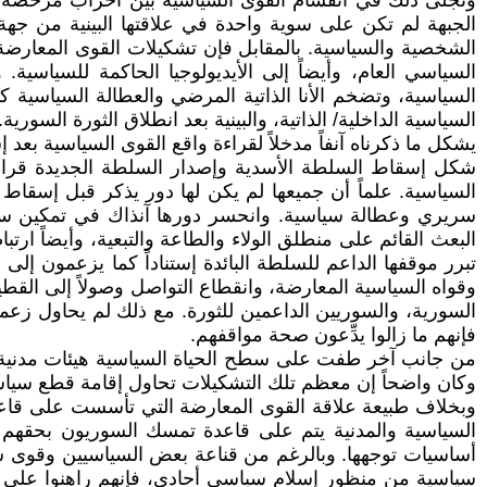
وتجلى ذلك في انقسام القوى السياسية بين أحزاب مرخصة اشت
الجبهة لم تكن على سوية واحدة في علاقتها البينية من جهة، 
الشخصية والسياسية. بالمقابل فإن تشكيلات القوى المعارضة
السياسي العام، وأيضاً إلى الأيديولوجيا الحاكمة للسياسي
السياسية، وتضخم الأنا الذاتية المرضي والعطالة السياسية كا
السياسية الداخلية/ الذاتية، والبينية بعد انطلاق الثورة السورية.
يشكل ما ذكرناه آنفاً مدخلاً لقراءة واقع القوى السياسية بعد إسق
شكل إسقاط السلطة الأسدية وإصدار السلطة الجديدة قراراً
السياسية. علماً أن جميعها لم يكن لها دور يذكر قبل إسقاط
سريري وعطالة سياسية. وانحسر دورها آنذاك في تمكين سي
البعث القائم على منطلق الولاء والطاعة والتبعية، وأيضاً ارت
تبرر موقفها الداعم للسلطة البائدة إستناداً كما يزعمون إلى
وقواه السياسية المعارضة، وانقطاع التواصل وصولاً إلى القطي
السورية، والسوريين الداعمين للثورة. مع ذلك لم يحاول زعماء
فإنهم ما زالوا يدِّعون صحة مواقفهم.
من جانب آخر طفت على سطح الحياة السياسية هيئات مدنية، 
وكان واضحاً إن معظم تلك التشكيلات تحاول إقامة قطع سياسي 
وبخلاف طبيعة علاقة القوى المعارضة التي تأسست على قاعدة 
السياسية والمدنية يتم على قاعدة تمسك السوريون بحقهم في
أساسيات توجهها. وبالرغم من قناعة بعض السياسيين وقوى سيا
سياسية من منظور إسلام سياسي أحادي، فإنهم راهنوا على ال