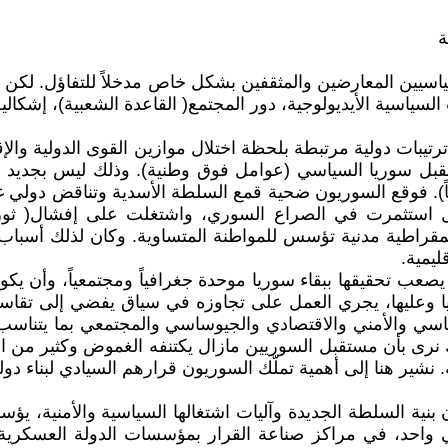
ة
سيين المعارضين والمثقفين بشكل خاص مدخلاً للتفاؤل. لكن س
السياسية الأيديولوجية، دور المجتمع( القاعدة الشعبية)، إشكالي
تيبات دولية مرتبطة بلحظة اختلال موازين القوى الدولية والإق
قبل سوريا السياسي (عوامل فوق وطنية). وذلك ليس بجديد إذ
طياً). فوقع السوريون ضحية قمع السلطة الأسدية وتناقض دولي
 استثمرت في الصراع السوري، واشتغلت على إفشال( ثورة ا
ديمقراطية مدنية تؤسس للمواطنة المتساوية. وكان لذلك أسبا
يمية.
صعب تحقيقها ببقاء سوريا موحدة جغرافياً ومجتمعياً، وأن ي
وعليها، يجري العمل على تجاوزه في سياق يفضي إلى تقاسم ا
سي والأمني والاقتصادي والجيوساسي والمجتمعي بما يتناسب
ك نرى بأن مستقبل السوريين مازال يكتنفه الغموض وكثير من ا
شير هنا إلى أهمية تملّك السوريون قرارهم السيادي لبناء دولت
بنية السلطة الجديدة وآليات اشتغالها السياسية والأمنية، يؤ
واحد، في مراكز صناعة القرار بمؤسسات الدولة العسكرية وا