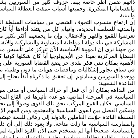
ذاتهم ضمن أطر خاصة بهم. عزوف كثير من السوريين بشكل
وانقساماتها المتكررة. وجميعها أسباب عمقت العطالة السياسية
والبينية.
إن ارتفاع منسوب التخوف الشعبي من سياسات السلطة الجديد
والمدنية للسلطة الجديدة، واتهام كل من ينتقد أداءها أياً 
تعرضوا للقمع والقهر والاعتقال، وإن ما يجمعهم أكثر بكثير 
المشاركة في بناء دولة المواطنة المتساوية والتشاركية والان
من جهتنا نرى إن المهمة الأساسية الآن تتركز على تأسيس 
القضايا المركزية بعيداً عن الأيديولوجيا أياً كان شكلها كو
الأهمية بمكان تبني فكر نقدي حر يضع القضايا السورية على ب
في سياق تجاوز إشكاليات وتناقضات هويات ما دون وطنية، بناء 
ووحدة السوريين وسيادتهم. إن تحقيق ما ذكرناه آنفاً يحتاج إ
القاعدة الشعبية:
من البداهة بمكان أن أي فعل أو حراك السياسي أو مدني سيكو
السياسية في المرحلة الماضية هو عدم تأثيرها في القاع ا
السياسي. فكان القمع المركّب بحق تلك القوى وصولاً إلى ت
وتمكين الفصل بين القوى السياسية والمجتمع. ومن المهم الإشار
السلطة البائدة حوّلت العاملين بالدولة إلى رهائن للقمة ع
والممارسة السياسية ما زلت متاحة. ولا يعود ذلك إلى أن ذل
والسياسية. صحيحاً أنها لم تستخدم حتى الآن القوة العارية ل
والمدني وإقامة تحالفات سياسية وطنية، والتشبيك بين الهيئا