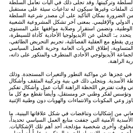
سلطة وتركيبتها. وقد تجلى ذلك في آليات تعامل السلطة
لك الملفات وغيرها سيكون له تداعيات سيئة على مستقبل
 من الضرورة بمكان التأكيد على أن مصدر شرعية السلطة
الدولي والإقليمي. بمعنى آخر تشكل المشروعية الشعبية
ت الوطنية، وتضمن استقرار وصلابة مواقفها على المستوى
د بـ: التخلي عن الأيديولوجيا الأحادية كأداة للسيطرة،
وري يقطع مع العقلية الفصائلية، تجريم التحريض الطائفي،
 المتساوية، إطلاق الحريات العامة وحرية العمل السياسي
جماعة الأيديولوجي الأحادي المتطرف والمتكور على ذاته،
ة الراهنة.
ذلك في عجزها عن مواكبة التطور والتغيرات المستجدة. وذلك
لطة الأسدية. ويتجلى ذلك في بنية وتركيبة المثقف وأشكال
 في وقت تفترض اللحظة الراهنة آليات عمل وأشكال تفكير
جيا وتؤسس لفكر وطني حر ومستقل، وأيضاً تقطع مع كل ما
 وعي المكونات والانتماءات والهويات دون وطنية الإثنية
 تعاني من إشكاليات وتناقضات في شكل علاقاتها البينية، ما
لأسدية الأمنية التي جففت منابع العمل السياسي تحديداً،
خلوع، وأخرى شخصية مؤدلجة، أحد أهم تلك الإشكاليات.