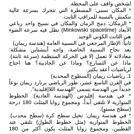
لشخص واقف على المحطة.
* المكان نسبي: المسطرة التي تتحرك بسرعة عالية
تنكمش بالنسبة للمراقب الثابت.
* الزمكان: دمج الزمان والمكان في نسيج واحد رباعي
الأبعاد (Minkowski spacetime) تظل فيه سرعة الضوء
هي الثابت الكوني الوحيد.
ثانياً: الإطار المرجعي في النسبية العامة (هندسة ريمان)
بعد نجاح النسبية الخاصة، واجه أينشتاين مشكلة:
معادلاته لا تعمل إلا في الحركة المنتظمة (سرعة ثابتة).
ماذا عن التسارع؟ وماذا عن الجاذبية؟ هنا احتاج
لرياضيات أعقد بكثير.
1. رياضيات ريمان (السطوح المحدبة)
في القرن التاسع عشر، طور الرياضي برنارد ريمان نوعاً
جديداً من الهندسة يسمى "الهندسة اللاإقليدية".
* في هندسة إقليدس (الهندسة العادية): الخطوط
المتوازية لا تلتقي أبداً، ومجموع زوايا المثلث 180 درجة
(سطح مستوٍ).
* في هندسة ريمان: تخيل سطح كرة (سطح محدب).
الخطوط المتوازية (مثل خطوط الطول) تلتقي عند
القطبين، ومجموع زوايا المثلث يكون أكثر من 180