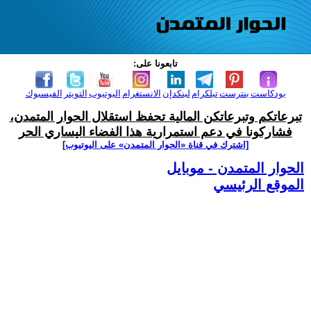
تابعونا على:
بودكاست
بنترست
تيلكرام
لينكدإن
الانستغرام
اليوتيوب
التويتر
الفيسبوك
تبرعاتكم وتبرعاتكن المالية تحفظ استقلال الحوار المتمدن،
فشاركونا في دعم استمرارية هذا الفضاء اليساري الحر
[اشترك في قناة ‫«الحوار المتمدن» على اليوتيوب]
الحوار المتمدن - موبايل
الموقع الرئيسي