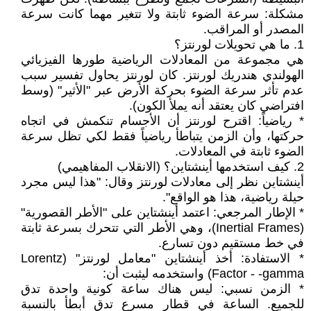
مشكلة: سرعة الضوء ثابتة ولا تتغير مهما كانت سرعة
المصدر أو المراقب.
1. ما هي تحويلات لورنتز؟
هي مجموعة من المعادلات الرياضية طورها الفيزيائي
الهولندي هندريك لورنتز. كان لورنتز يحاول تفسير سبب
عدم تأثر سرعة الضوء بحركة الأرض عبر "الأثير" (وسط
افتراضي كان يعتقد أنه يملأ الكون).
* رياضياً: اقترح لورنتز أن الأجسام تنكمش في اتجاه
حركتها، وأن الزمن يتباطأ رياضياً فقط لكي تظل سرعة
الضوء ثابتة في المعادلات.
2. كيف استخدمها أينشتاين؟ (الانقلاب المفاهيمي)
أينشتاين نظر إلى معادلات لورنتز وقال: "هذا ليس مجرد
حيلة رياضية، هذا هو الواقع".
* الإطار المرجعي: اعتمد أينشتاين على "الأطر القصورية"
(Inertial Frames)، وهي الأطر التي تتحرك بسرعة ثابتة
في خط مستقيم دون تسارع.
* الاستفادة: أخذ أينشتاين "معامل لورنتز" (Lorentz
Factor - -gamma) واستخدمه ليثبت أن:
* الزمن نسبي: ليس هناك ساعة كونية واحدة تدق
للجميع. الساعة في قطار مسرع تدق أبطأ بالنسبة