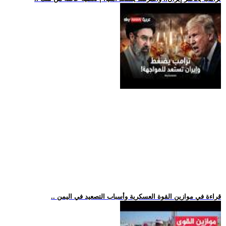
.. قراءة في موازين القوة العسكرية وأسباب التصعيد في اليمن