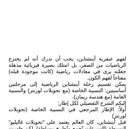
لفهم عبقرية أينشتاين، يجب أن ندرك أنه لم يخترع
الرياضيات من الصفر، بل امتلك بصيرة فيزيائية مذهلة
جعلته يرى في معادلات رياضية (كانت موجودة قبله)
مفتاحاً لفهم الكون.
يمكن تقسيم رحلة أينشتاين الرياضية إلى مرحلتين
أساسيتين: النسبية الخاصة (مع تحويلات لورنتز) والنسبية
العامة (مع هندسة ريمان).
إليكم الشرح التفصيلي لكل إطار:
أولاً: الإطار المرجعي في النسبية الخاصة (تحويلات
لورنتز)
قبل أينشتاين، كان العالم يعتمد على "تحويلات غاليليو"
البسيطة (السرعات تُجمع وتُطرح ببساطة). لكن ظهرت