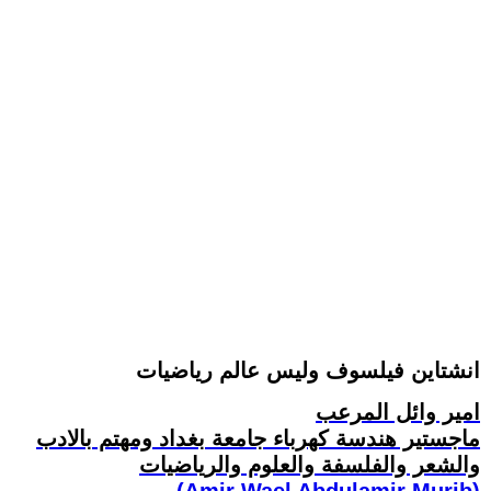
انشتاين فيلسوف وليس عالم رياضيات
امير وائل المرعب
ماجستير هندسة كهرباء جامعة بغداد ومهتم بالادب
والشعر والفلسفة والعلوم والرياضيات
(Amir Wael Abdulamir Murib)