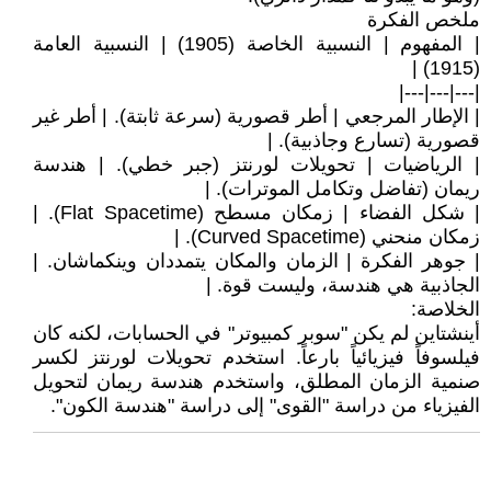
ملخص الفكرة
| المفهوم | النسبية الخاصة (1905) | النسبية العامة
(1915) |
|---|---|---|
| الإطار المرجعي | أطر قصورية (سرعة ثابتة). | أطر غير
قصورية (تسارع وجاذبية). |
| الرياضيات | تحويلات لورنتز (جبر خطي). | هندسة
ريمان (تفاضل وتكامل الموترات). |
| شكل الفضاء | زمكان مسطح (Flat Spacetime). |
زمكان منحني (Curved Spacetime). |
| جوهر الفكرة | الزمان والمكان يتمددان وينكماشان. |
الجاذبية هي هندسة، وليست قوة. |
الخلاصة:
أينشتاين لم يكن "سوبر كمبيوتر" في الحسابات، لكنه كان
فيلسوفاً فيزيائياً بارعاً. استخدم تحويلات لورنتز لكسر
صنمية الزمان المطلق، واستخدم هندسة ريمان لتحويل
الفيزياء من دراسة "القوى" إلى دراسة "هندسة الكون".