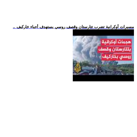
.. مسيرات أوكرانية تضرب تتارستان وقصف روسي يستهدف أحياء خاركيف