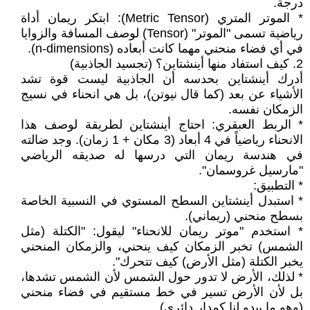
درجة.
* الموتر المتري (Metric Tensor): ابتكر ريمان أداة
رياضية تسمى "الموتر" (Tensor) لوصف المسافة والزوايا
في أي فضاء منحني مهما كانت أبعاده (n-dimensions).
2. كيف استفاد منها أينشتاين؟ (تجسيد الجاذبية)
أدرك أينشتاين بحدسه أن الجاذبية ليست قوة تشد
الأشياء عن بعد (كما قال نيوتن)، بل هي انحناء في نسيج
الزمكان نفسه.
* الربط العبقري: احتاج أينشتاين لطريقة لوصف هذا
الانحناء رياضياً في 4 أبعاد (3 مكان + 1 زمان). وجد ضالته
في هندسة ريمان التي درسها له صديقه الرياضي
"مارسيل غروسمان".
* التطبيق:
* استبدل أينشتاين السطح المستوي في النسبية الخاصة
بسطح منحني (ريماني).
* استخدم "موتر ريمان للانحناء" ليقول: "الكتلة (مثل
الشمس) تخبر الزمكان كيف ينحني، والزمكان المنحني
يخبر الكتلة (مثل الأرض) كيف تتحرك".
* لذلك، الأرض لا تدور حول الشمس لأن الشمس تشدها،
بل لأن الأرض تسير في خط مستقيم في فضاء منحني
(وهو ما يبدو لنا كمدار دائري).