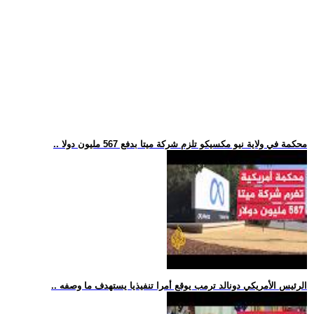
.. محكمة في ولاية نيو مكسيكو تلزم شركة ميتا بدفع 567 مليون دولا
.. الرئيس الأمريكي دونالد ترمب يوقع أمرا تنفيذيا يستهدف ما وصفه