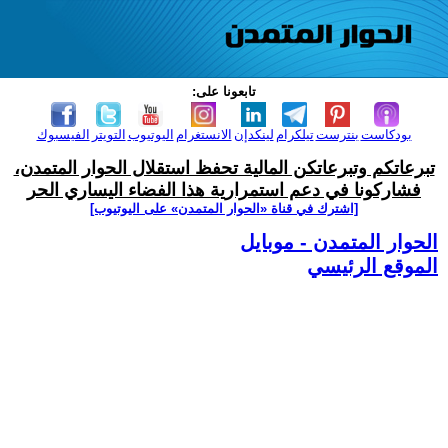
تابعونا على:
بودكاست
بنترست
تيلكرام
لينكدإن
الانستغرام
اليوتيوب
التويتر
الفيسبوك
تبرعاتكم وتبرعاتكن المالية تحفظ استقلال الحوار المتمدن،
فشاركونا في دعم استمرارية هذا الفضاء اليساري الحر
[اشترك في قناة ‫«الحوار المتمدن» على اليوتيوب]
الحوار المتمدن - موبايل
الموقع الرئيسي