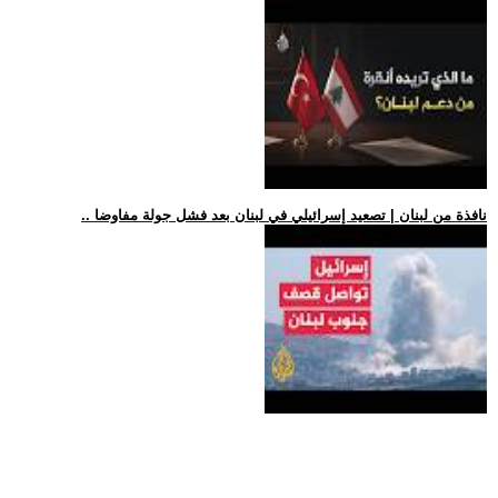
.. نافذة من لبنان | تصعيد إسرائيلي في لبنان بعد فشل جولة مفاوضا