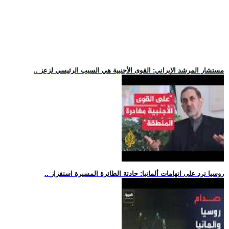
.. مستشار المرشد الإيراني: القوى الأجنبية هي السبب الرئيسي لزعز
.. روسيا ترد على اتهامات ألمانيا: حادثة الطائرة المسيرة استفزاز