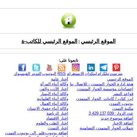
الموقع الرئيسي
الموقع الرئيسي للكاتب-ة
|
تابعونا على:
بنترست
تيلكرام
لينكدإن
الانستغرام
RSS
اليوتيوب
التويتر
الفيسبوك
الموقع الرئيسي
أخبار عامة
هيئة ادارة الحوار المتمدن - للإتصال بنا
وكالة أنباء المرأة
إحصائيات مؤسسة الحوار المتمدن
اخبار الأدب والفن
قواعد النشر
وكالة أنباء اليسار
ابرز كتاب / كاتبات الحوار المتمدن
وكالة أنباء العلمانية
يوتيوب التمدن
وكالة أنباء العمال
مكتبة التمدن
وكالة أنباء حقوق الإنسان
عدد الزوار: 3,429,137,039
اخبار الرياضة
اضافة موضوع جديد
اخبار الاقتصاد
اضافة الاخبار
اخبار الطب والعلوم
حملات الحوار المتمدن التضامنية
اخبار التمدن
إضافة يوتيوب-فلم إلى يوتيوب التمدن