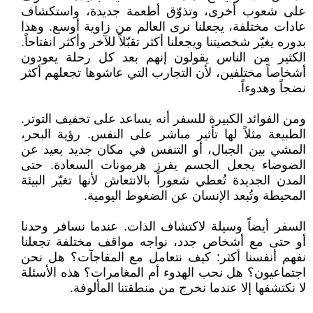
على شعوب أخرى، وتذوّق أطعمة جديدة، واستكشاف
عادات مختلفة، يجعلنا نرى العالم من زاوية أوسع. وهذا
بدوره يغيّر شخصيتنا ويجعلنا أكثر تقبّلاً للآخر وأكثر انفتاحاً.
الكثير من الناس يقولون إنهم بعد كل رحلة يعودون
أشخاصاً مختلفين، لأن التجارب التي عاشوها تجعلهم أكثر
نضجاً وهدوءاً.
ومن الفوائد الكبيرة للسفر أنه يساعد على تخفيف التوتر.
الطبيعة مثلاً لها تأثير مباشر على النفس. رؤية البحر،
المشي بين الجبال، أو التنفس في مكان جديد بعيد عن
الضوضاء يجعل الجسم يفرز هرمونات السعادة. حتى
المدن الجديدة تُعطي شعوراً بالانتعاش لأنها تغيّر البيئة
المحيطة وتُبعد الإنسان عن الضغوط اليومية.
السفر أيضاً وسيلة لاكتشاف الذات. عندما نسافر وحدنا
أو حتى مع أشخاص جدد، نواجه مواقف مختلفة تجعلنا
نفهم أنفسنا أكثر: كيف نتعامل مع المفاجآت؟ هل نحن
اجتماعيون؟ هل نحب الهدوء أم المغامرات؟ هذه الأسئلة
لا نكتشفها إلا عندما نخرج من منطقتنا المألوفة.