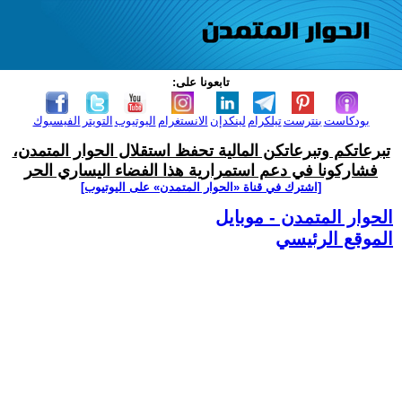
تابعونا على:
بودكاست
بنترست
تيلكرام
لينكدإن
الانستغرام
اليوتيوب
التويتر
الفيسبوك
تبرعاتكم وتبرعاتكن المالية تحفظ استقلال الحوار المتمدن،
فشاركونا في دعم استمرارية هذا الفضاء اليساري الحر
[اشترك في قناة ‫«الحوار المتمدن» على اليوتيوب]
الحوار المتمدن - موبايل
الموقع الرئيسي