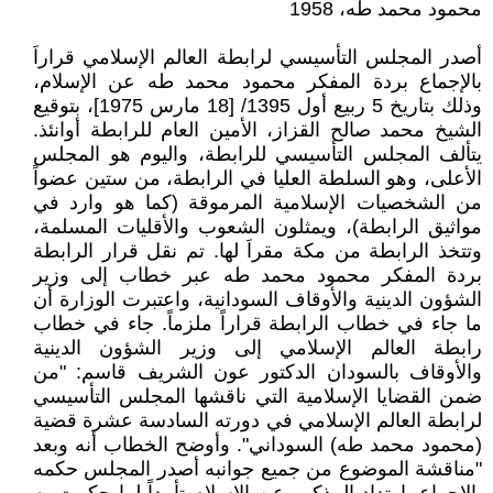
محمود محمد طه، 1958
أصدر المجلس التأسيسي لرابطة العالم الإسلامي قراراَ
بالإجماع بردة المفكر محمود محمد طه عن الإسلام،
وذلك بتاريخ 5 ربيع أول 1395/ [18 مارس 1975]، بتوقيع
الشيخ محمد صالح القزاز، الأمين العام للرابطة أوانئذ.
يتألف المجلس التأسيسي للرابطة، واليوم هو المجلس
الأعلى، وهو السلطة العليا في الرابطة، من ستين عضواً
من الشخصيات الإسلامية المرموقة (كما هو وارد في
مواثيق الرابطة)، ويمثلون الشعوب والأقليات المسلمة،
وتتخذ الرابطة من مكة مقراَ لها. تم نقل قرار الرابطة
بردة المفكر محمود محمد طه عبر خطاب إلى وزير
الشؤون الدينية والأوقاف السودانية، واعتبرت الوزارة أن
ما جاء في خطاب الرابطة قراراً ملزماً. جاء في خطاب
رابطة العالم الإسلامي إلى وزير الشؤون الدينية
والأوقاف بالسودان الدكتور عون الشريف قاسم: "من
ضمن القضايا الإسلامية التي ناقشها المجلس التأسيسي
لرابطة العالم الإسلامي في دورته السادسة عشرة قضية
(محمود محمد طه) السوداني". وأوضح الخطاب أنه وبعد
"مناقشة الموضوع من جميع جوانبه أصدر المجلس حكمه