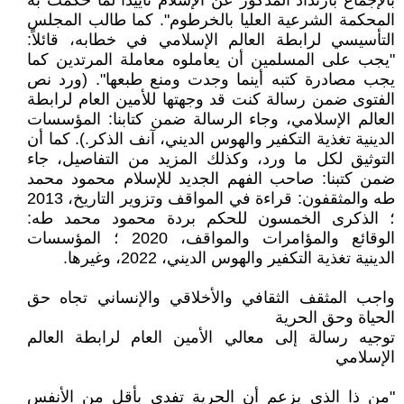
بالإجماع بارتداد المذكور عن الإسلام تأييداً لما حكمت به
المحكمة الشرعية العليا بالخرطوم". كما طالب المجلس
التأسيسي لرابطة العالم الإسلامي في خطابه، قائلاً:
"يجب على المسلمين أن يعاملوه معاملة المرتدين كما
يجب مصادرة كتبه أينما وجدت ومنع طبعها". (ورد نص
الفتوى ضمن رسالة كنت قد وجهتها للأمين العام لرابطة
العالم الإسلامي، وجاء الرسالة ضمن كتابنا: المؤسسات
الدينية تغذية التكفير والهوس الديني، آنف الذكر.). كما أن
التوثيق لكل ما ورد، وكذلك المزيد من التفاصيل، جاء
ضمن كتبنا: صاحب الفهم الجديد للإسلام محمود محمد
طه والمثقفون: قراءة في المواقف وتزوير التاريخ، 2013
؛ الذكرى الخمسون للحكم بردة محمود محمد طه:
الوقائع والمؤامرات والمواقف، 2020 ؛ المؤسسات
الدينية تغذية التكفير والهوس الديني، 2022، وغيرها.
واجب المثقف الثقافي والأخلاقي والإنساني تجاه حق
الحياة وحق الحرية
توجيه رسالة إلى معالي الأمين العام لرابطة العالم
الإسلامي
"من ذا الذي يزعم أن الحرية تفدى بأقل من الأنفس