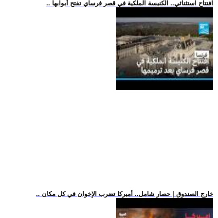
.. افتتاح استثنائي.. الكنيسة الملكية في قصر فرساي تفتح أبوابها
.. خارج الصندوق | حصار شامل.. أميركا تضرب الإخوان في كل مكان