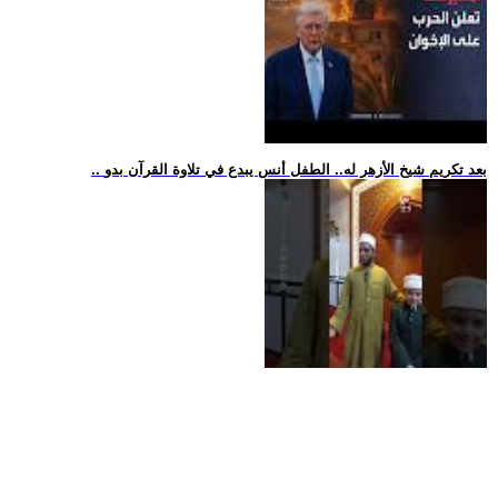
.. بعد تكريم شيخ الأزهر له.. الطفل أنس يبدع في تلاوة القرآن بدو