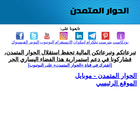
تابعونا على:
بودكاست
بنترست
تيلكرام
لينكدإن
الانستغرام
اليوتيوب
التويتر
الفيسبوك
تبرعاتكم وتبرعاتكن المالية تحفظ استقلال الحوار المتمدن،
فشاركونا في دعم استمرارية هذا الفضاء اليساري الحر
[اشترك في قناة ‫«الحوار المتمدن» على اليوتيوب]
الحوار المتمدن - موبايل
الموقع الرئيسي