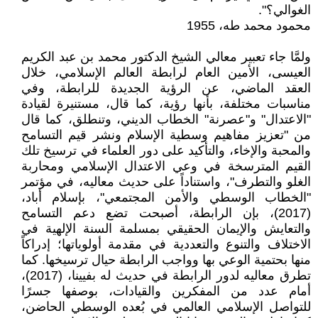
الغوالي؟".
محمود محمد طه، 1955
ولمَّا جاء تعبير معالي الشيخ الدكتور محمد بن عبد الكريم
العيسى، الأمين العام لرابطة العالم الإسلامي، خلال
العقد الماضي، عن الرؤية الجديدة للرابطة، وفي
مناسبات مختلفة، بأنها رؤية، كما قال، مستنيرة لقيادة
"الاعتدال" و"عصرنة" الخطاب الديني، وتنطلق، كما قال
من "تعزيز مفاهيم وسطية الإسلام ونشر قيم التسامح
والمحبة والإخاء، والتأكيد على دور العلماء في ترسيخ تلك
القيم المترسخة في وعي الاعتدال الإسلامي ومحاربة
الغلو والتطرف"، واستناداً على حديث معاليه، في مؤتمر
"الخطاب الوسطي والأمن المجتمعي"، بإسلام أباد،
(2017)، بإن الرابطة، أصبحت تضع دعم التسامح
والتعايش والإيمان الحقيقي بمسلمة السنة الإلهية في
الاختلاف والتنوع والتعددية في مقدمة أولوياتها؛ إدراكاً
منها بحتمية الوعي بها وواجب الرابطة حيال ترسيخها. كما
تطرق معاليه لدور الرابطة في حديث له بفيينا، (2017)،
أمام عدد من المفكرين والقيادات، بوصفها جسرًا
للتواصل الإسلامي العالمي في بُعده الوسطي الحاضن،