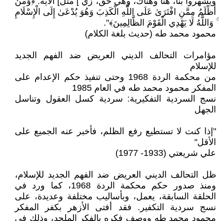
ويشهروا بنا، هنا وهناك، وهي حق، زي ] مثل] الآية: ﴿وَمَنْ
أَظْلَمُ مِمَّنِ افْتَرَىٰ عَلَى اللَّهِ الْكَذِبَ وَهُوَ يُدْعَىٰ إِلَى الْإِسْلَامِ
ۚ وَاللَّهُ لَا يَهْدِي الْقَوْمَ الظَّالِمِينَ﴾".
محمود محمد طه (حديث بلغة الكلام)
مؤامرات التحالف الديني العريض ضد الفهم الجديد
للإسلام
من محكمة الردة 1968 وحتى تنفيذ حكم الإعدام على
المفكر محمود محمد طه في العام 1985
نسج السردية التفكيرية: سردية كسل العقول وتناسل
الجهل
"إذا كنت لا تستطيع رفع الظلم، فأخبر عنه الجميع على
الأقل"
علي شريعتي (1933- 1977)
ظل التحالف الديني العريض ضد الفهم الجديد للإسلام،
ومنذ صدور حكم محكمة الردة 1968، كما ورد في
الحلقة السابقة، يعمل، وبأساليب مختلفة وعديدة، على
نسج سردية التكفير. فقد أفتى الأزهر بكفر المفكر
محمود محمد طه ووصف فكره بالفكر الملحد، وذلك في