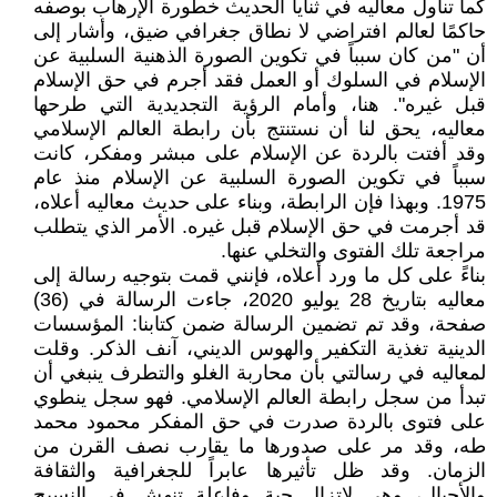
كما تناول معاليه في ثنايا الحديث خطورة الإرهاب بوصفه
حاكمًا لعالم افتراضي لا نطاق جغرافي ضيق، وأشار إلى
أن "من كان سبباً في تكوين الصورة الذهنية السلبية عن
الإسلام في السلوك أو العمل فقد أجرم في حق الإسلام
قبل غيره". هنا، وأمام الرؤية التجديدية التي طرحها
معاليه، يحق لنا أن نستنتج بأن رابطة العالم الإسلامي
وقد أفتت بالردة عن الإسلام على مبشر ومفكر، كانت
سبباً في تكوين الصورة السلبية عن الإسلام منذ عام
1975. وبهذا فإن الرابطة، وبناء على حديث معاليه أعلاه،
قد أجرمت في حق الإسلام قبل غيره. الأمر الذي يتطلب
مراجعة تلك الفتوى والتخلي عنها.
بناءً على كل ما ورد أعلاه، فإنني قمت بتوجيه رسالة إلى
معاليه بتاريخ 28 يوليو 2020، جاءت الرسالة في (36)
صفحة، وقد تم تضمين الرسالة ضمن كتابنا: المؤسسات
الدينية تغذية التكفير والهوس الديني، آنف الذكر. وقلت
لمعاليه في رسالتي بأن محاربة الغلو والتطرف ينبغي أن
تبدأ من سجل رابطة العالم الإسلامي. فهو سجل ينطوي
على فتوى بالردة صدرت في حق المفكر محمود محمد
طه، وقد مر على صدورها ما يقارب نصف القرن من
الزمان. وقد ظل تأثيرها عابراً للجغرافية والثقافة
والأجيال، وهي لاتزال حية وفاعلة تنهش في النسيج