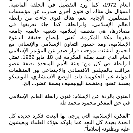
العام 1972، كما ورد التفصيل في الحلقة الماضية.
السؤال هل هناك أي فتوى أخرى صدرت عن مؤسسات
المسلمين. الإجابة: نعم، هناك فتوى جاءت من رابطة
العالم الإسلامي. والرابطة، كما جاء تعريفها في
مصادرها، هي منظمة إسلامية شعبية عالمية جامعة
مقرها مكة المكرمة، تُعنىٰ بإيضاح حقيقة الدعوة
الإسلامية، ومد جسور التعاون الإسلامي والإنساني مع
الجميع. أنشئت بموجب قرار صدر عن المؤتمر الإسلامي
العام الذي عقـد بمكة المكرمة في 18 مايو 1962. تمثل
الرابطة في كل من: هيئة الأمم المتحدة بصفة عضو
مراقب بـالمجلس الاقتصادي والاجتماعي بين المنظمات
الدولية غير الحكومية ذات الوضع الاستشاري، اليونسكو
بصفة عضو، ومنظمة اليونيسيف بصفة عضو... إلخ.
الفتوى بالردة عن الإسلام: فتوى رابطة العالم الإسلامي
في حق المفكر محمود محمد طه
"الفكرة الإسلامية التي يرجى لها البعث فكرة جديدة كل
الجدة بعيدة كل البعد عما يلوكه هؤلاء العلماء ويعيشون
عليه ويظنونه إسلاماً".