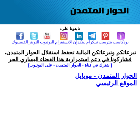
تابعونا على:
بودكاست
بنترست
تيلكرام
لينكدإن
الانستغرام
اليوتيوب
التويتر
الفيسبوك
تبرعاتكم وتبرعاتكن المالية تحفظ استقلال الحوار المتمدن،
فشاركونا في دعم استمرارية هذا الفضاء اليساري الحر
[اشترك في قناة ‫«الحوار المتمدن» على اليوتيوب]
الحوار المتمدن - موبايل
الموقع الرئيسي