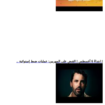
.. ابتداءً 6 أغسطس | القبض على المهربين: عمليات ضبط إستوائية |