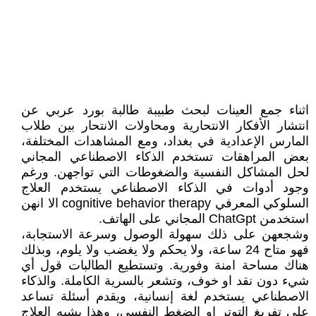
اثناء جمع العينات لبحث طبيبة طالبة بورد عربي عن
انتشار الأفكار الانتحارية ومحاولات الانتحار بين طلاب
المارس الإعدادية في بغداد، ومع المشاهدات المختلفة،
بعض المراهقات تستخدم الذكاء الاصطناعي المجاني
لحل المشاكل النفسية والضغوطات التي تواجهن. ورغم
وجود أدوات في الذكاء الاصطناعي يستخدم العلاج
السلوكي المعرفي cognitive behavior therapy الا انهن
استخدمن ChatGpt المجاني على الهاتف.
وشجعهن على ذلك سهولة الوصول وسرعة الاستجابة،
فهو متاح 24 ساعة، ولا يحكم ولا يغضب ولا يلوم، وبذلك
هناك مساحة امنة وفورية. وتستطيع الطالبات قول أي
شيء دون نقد او خوف، وتشعر بالسرية الكاملة. والذكاء
الاصطناعي يستخدم لغة إنسانية، ويقدم أسئلة تساعد
على تفريغ التوتر او الضغط النفسي، وهذا يشبه العلاج