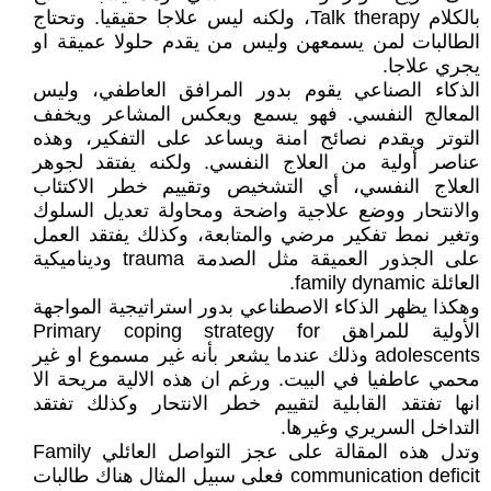
بالكلام Talk therapy، ولكنه ليس علاجا حقيقيا. وتحتاج
الطالبات لمن يسمعهن وليس من يقدم حلولا عميقة او
يجري علاجا.
الذكاء الصناعي يقوم بدور المرافق العاطفي، وليس
المعالج النفسي. فهو يسمع ويعكس المشاعر ويخفف
التوتر ويقدم نصائح امنة ويساعد على التفكير، وهذه
عناصر أولية من العلاج النفسي. ولكنه يفتقد لجوهر
العلاج النفسي، أي التشخيص وتقييم خطر الاكتئاب
والانتحار ووضع علاجية واضحة ومحاولة تعديل السلوك
وتغير نمط تفكير مرضي والمتابعة، وكذلك يفتقد العمل
على الجذور العميقة مثل الصدمة trauma وديناميكية
العائلة family dynamic.
وهكذا يظهر الذكاء الاصطناعي بدور استراتيجية المواجهة
الأولية للمراهق Primary coping strategy for
adolescents وذلك عندما يشعر بأنه غير مسموع او غير
محمي عاطفيا في البيت. ورغم ان هذه الالية مريحة الا
انها تفتقد القابلية لتقييم خطر الانتحار وكذلك تفتقد
التداخل السريري وغيرها.
وتدل هذه المقالة على عجز التواصل العائلي Family
communication deficit فعلى سبيل المثال هناك طالبات