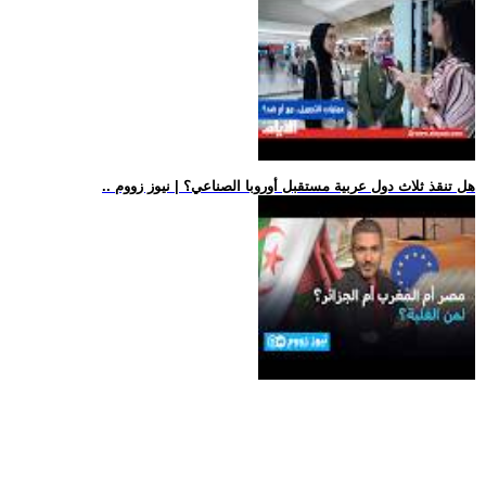
.. هل تنقذ ثلاث دول عربية مستقبل أوروبا الصناعي؟ | نيوز زووم