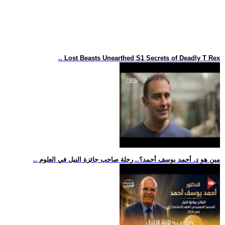
.. Lost Beasts Unearthed S1 Secrets of Deadly T Rex
.. مين هو د. أحمد يوسف أحمد؟.. رحلة صاحب جائزة النيل في العلوم