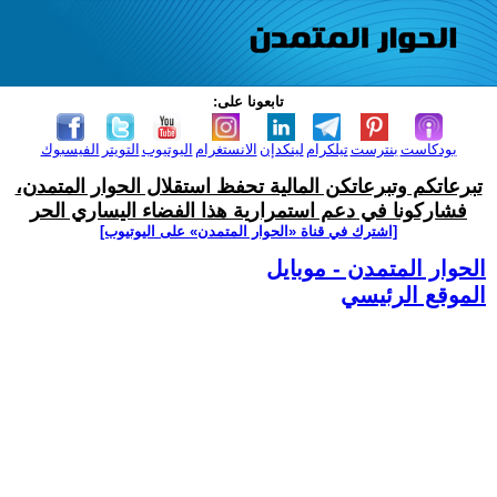
تابعونا على:
بودكاست
بنترست
تيلكرام
لينكدإن
الانستغرام
اليوتيوب
التويتر
الفيسبوك
تبرعاتكم وتبرعاتكن المالية تحفظ استقلال الحوار المتمدن،
فشاركونا في دعم استمرارية هذا الفضاء اليساري الحر
[اشترك في قناة ‫«الحوار المتمدن» على اليوتيوب]
الحوار المتمدن - موبايل
الموقع الرئيسي