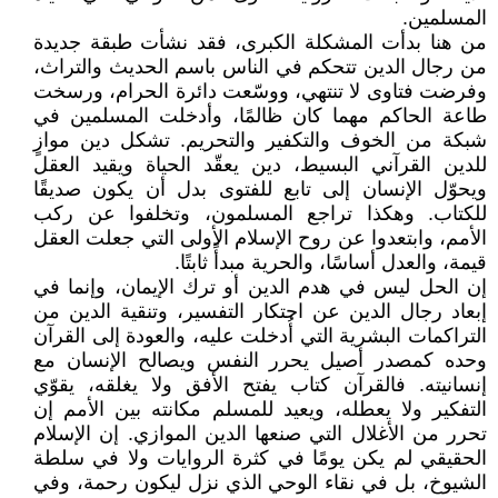
المسلمين.
من هنا بدأت المشكلة الكبرى، فقد نشأت طبقة جديدة
من رجال الدين تتحكم في الناس باسم الحديث والتراث،
وفرضت فتاوى لا تنتهي، ووسّعت دائرة الحرام، ورسخت
طاعة الحاكم مهما كان ظالمًا، وأدخلت المسلمين في
شبكة من الخوف والتكفير والتحريم. تشكل دين موازٍ
للدين القرآني البسيط، دين يعقّد الحياة ويقيد العقل
ويحوّل الإنسان إلى تابع للفتوى بدل أن يكون صديقًا
للكتاب. وهكذا تراجع المسلمون، وتخلفوا عن ركب
الأمم، وابتعدوا عن روح الإسلام الأولى التي جعلت العقل
قيمة، والعدل أساسًا، والحرية مبدأً ثابتًا.
إن الحل ليس في هدم الدين أو ترك الإيمان، وإنما في
إبعاد رجال الدين عن احتكار التفسير، وتنقية الدين من
التراكمات البشرية التي أُدخلت عليه، والعودة إلى القرآن
وحده كمصدر أصيل يحرر النفس ويصالح الإنسان مع
إنسانيته. فالقرآن كتاب يفتح الأفق ولا يغلقه، يقوّي
التفكير ولا يعطله، ويعيد للمسلم مكانته بين الأمم إن
تحرر من الأغلال التي صنعها الدين الموازي. إن الإسلام
الحقيقي لم يكن يومًا في كثرة الروايات ولا في سلطة
الشيوخ، بل في نقاء الوحي الذي نزل ليكون رحمة، وفي