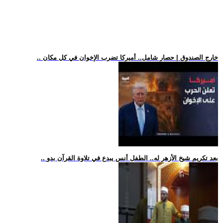
.. خارج الصندوق | حصار شامل.. أميركا تضرب الإخوان في كل مكان
.. بعد تكريم شيخ الأزهر له.. الطفل أنس يبدع في تلاوة القرآن بدو