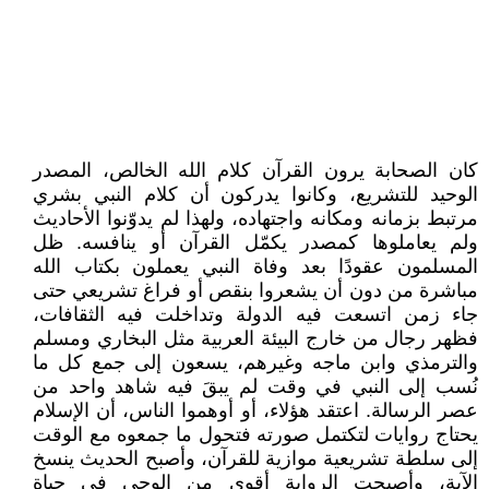
كان الصحابة يرون القرآن كلام الله الخالص، المصدر
الوحيد للتشريع، وكانوا يدركون أن كلام النبي بشري
مرتبط بزمانه ومكانه واجتهاده، ولهذا لم يدوّنوا الأحاديث
ولم يعاملوها كمصدر يكمّل القرآن أو ينافسه. ظل
المسلمون عقودًا بعد وفاة النبي يعملون بكتاب الله
مباشرة من دون أن يشعروا بنقص أو فراغ تشريعي حتى
جاء زمن اتسعت فيه الدولة وتداخلت فيه الثقافات،
فظهر رجال من خارج البيئة العربية مثل البخاري ومسلم
والترمذي وابن ماجه وغيرهم، يسعون إلى جمع كل ما
نُسب إلى النبي في وقت لم يبقَ فيه شاهد واحد من
عصر الرسالة. اعتقد هؤلاء، أو أوهموا الناس، أن الإسلام
يحتاج روايات لتكتمل صورته فتحول ما جمعوه مع الوقت
إلى سلطة تشريعية موازية للقرآن، وأصبح الحديث ينسخ
الآية، وأصبحت الرواية أقوى من الوحي في حياة