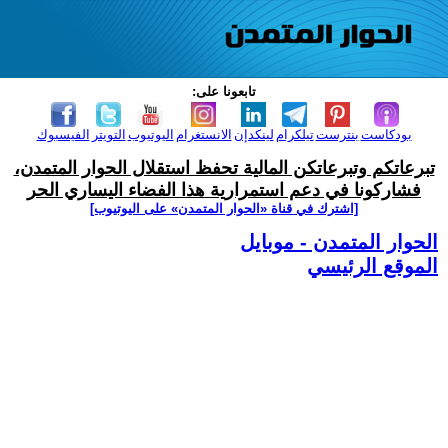
تابعونا على:
بودكاست
بنترست
تيلكرام
لينكدإن
الانستغرام
اليوتيوب
التويتر
الفيسبوك
تبرعاتكم وتبرعاتكن المالية تحفظ استقلال الحوار المتمدن،
فشاركونا في دعم استمرارية هذا الفضاء اليساري الحر
[اشترك في قناة ‫«الحوار المتمدن» على اليوتيوب]
الحوار المتمدن - موبايل
الموقع الرئيسي