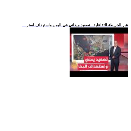
.. عبر الخريطة التفاعلية.. تصعيد ميداني في اليمن واستهداف استرا