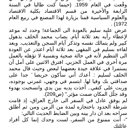
وقًعت في العام 1959. (حينما كنت طالبا في السنة
الرابعة والأخيرة من قسم الاقتصاد بكلية الاقتصاد
والعلوم السياسية قمنا بزيارة لهذا المصنع في ربيع العام
1972) .
عرض عليه سليم بالعودة الى الجماعة! وحدد له موعد
لإعطاء رأيه بعد ثلاثة أيام. يصاب محمد الخلف بذهول
كبير ولم يتمالك نفسه وتذكر أيام السجن والتعذيب. وبعد
لقاءه بسليم في المقهى بعد ثلاثة أيام اعتذر عن العودة
الى التنظيم لأنه في حالة صحية ونفسية لا تؤهله بالعمل
مرة أخرى في العمل الحزبي. افترق الاثنين على أمل أن
يستمرا في علاقة جيدة بعضهما لبعض وحيث قال محمد
الخلف لسليم : أعدك أني سأكون حريصا َ جدا على
صداقتي بك وفيا لها. ابتسم في وجهي، غمرني بوجوده،
وربت على كتفي.. أخذت يديه بين يدي وانسحبت بهدوء
وقد جلًل المكان صمت مؤثر." (ص209).
لم يوفق عادل في السفر الى خارج العراق، إذ قامت
شرطة الحدود باحتجازه لمدة من الزمن ومن ثم أطلق
سراحه بعد ان دار بينه وبين الضابط الحديث التالي:
"- أنت ممنوع من السفر، لست وحدك إنما كل أفراد
عائلتك