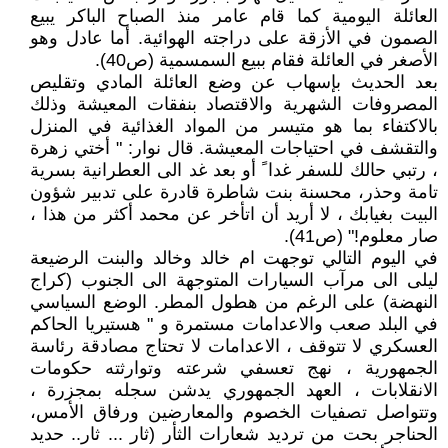
العائلة اليومية كما قام عامر منذ الصباح الباكر يبيع
الصمون في الأزقة على دراجته الهوائية. أما عادل وهو
الأصغر في العائلة فقام ببيع السمسمية (ص40).
بعد الحديث بإسهاب عن وضع العائلة المادي وتقليص
المصروفات الشهرية والاقتصاد بنفقات المعيشة وذلك
بالاكتفاء بما هو متيسر من المواد الغذائية في المنزل
والتقشف في احتياجات المعيشة. قال نوار: " أختي زهرة
، رتبي حالك للسفر غدا ً أو بعد غد الى العطرانية بسرية
تامة وحذر، محسنة بنت شاطرة قادرة على تدبير شؤون
البيت بغيابك ، لا أريد أن اتأخر عن محمد أكثر من هذا ،
صار معلوم!" (ص41).
في اليوم التالي توجهت ام خالد وخالد والبنت الرضيعة
ليلى الى مرآب السيارات المتوجهة الى الجنوب (كراج
النهضة) على الرغم من هطول المطر. الوضع السياسي
في البلد صعب والاعدامات مستمرة و " هستيريا الحاكم
العسكري لا تتوقف ، الاعدامات لا تحتاج مصادقة رئاسة
الجمهورية ، نهج تعسفي شرعته وتوارثته حكومات
الانقلابات ، العهد الجمهوري يدشن سجله بمجزرة ،
وتتواصل تصفيات الخصوم والمعارضين ورفاق الأمس،
الحناجر بحت من ترديد شعارات الثأر (ثار ... ثار.. حديد