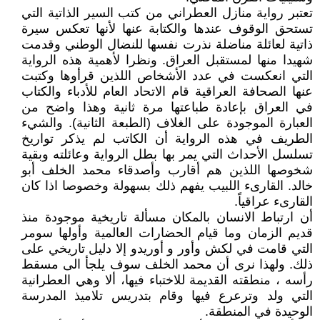
تعتبر رواية منازل العطراني من كتب السير الذاتية التي
تستحق الوقوف عندها والكتابة عنها لأنها تعكس سيرة
ذاتية لعائلة مناضلة نذرت نفسها للنضال الوطني وقدمت
شهيدا منها لمستقبل العراق. ونظرا لأهمية هذه الرواية
التي انعكست في عدد الأشخاص اللذين قرأوها وكتبت
عنها الصحافة العراقية قام الاتحاد العام للأدباء والكتاب
في العراق بإعادة طباعتها مرة ثانية وهذا واضح من
العبارة الموجودة على الغلاف (الطبعة الثانية). والشيء
الطريف في هذه الرواية أن الكاتب لم يذكر تواريخ
تسلسل الأحداث التي يمر بها بطل الرواية وعائلته وبقية
شخوصها اللذين هم أقارب وأصدقاء محمد الخلف أبو
خالد. القارىء اللبيب يفهم ذلك بسهولة وخصوصا اذا كان
القارىء عراقياً.
أن ارتباط الانسان بالمكان مسألة تاريخية موجودة منذ
قديم الزمان وما قيام الحضارات العالمية وأولها سومر
التي قامت في لكش وأور و أوريدو إلا دليل تاريخي على
ذلك. ولهذا نرى أن محمد الخلف سوف يلجأ الى مسقط
رأسه ، منطقته القديمة للاختباء فيها، ألا وهي العطرانية
التي ولد وترعرع فيها وقام بتدريس تلاميذ المدرسة
الوحيدة في المنطقة.