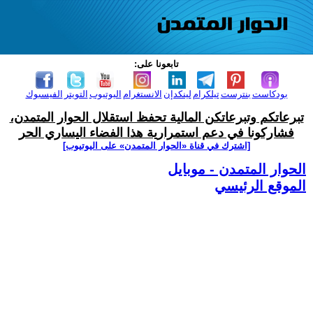
تابعونا على:
بودكاست
بنترست
تيلكرام
لينكدإن
الانستغرام
اليوتيوب
التويتر
الفيسبوك
تبرعاتكم وتبرعاتكن المالية تحفظ استقلال الحوار المتمدن،
فشاركونا في دعم استمرارية هذا الفضاء اليساري الحر
[اشترك في قناة ‫«الحوار المتمدن» على اليوتيوب]
الحوار المتمدن - موبايل
الموقع الرئيسي