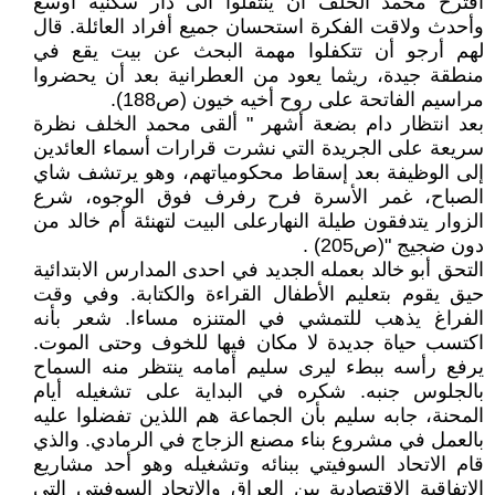
اقترح محمد الخلف أن ينتقلوا الى دار سكنية أوسع
وأحدث ولاقت الفكرة استحسان جميع أفراد العائلة. قال
لهم أرجو أن تتكفلوا مهمة البحث عن بيت يقع في
منطقة جيدة، ريثما يعود من العطرانية بعد أن يحضروا
مراسيم الفاتحة على روح أخيه خيون (ص188).
بعد انتظار دام بضعة أشهر " ألقى محمد الخلف نظرة
سريعة على الجريدة التي نشرت قرارات أسماء العائدين
إلى الوظيفة بعد إسقاط محكومياتهم، وهو يرتشف شاي
الصباح، غمر الأسرة فرح رفرف فوق الوجوه، شرع
الزوار يتدفقون طيلة النهارعلى البيت لتهنئة أم خالد من
دون ضجيج "(ص205) .
التحق أبو خالد بعمله الجديد في احدى المدارس الابتدائية
حيق يقوم بتعليم الأطفال القراءة والكتابة. وفي وقت
الفراغ يذهب للتمشي في المتنزه مساءا. شعر بأنه
اكتسب حياة جديدة لا مكان فيها للخوف وحتى الموت.
يرفع رأسه ببطء ليرى سليم أمامه ينتظر منه السماح
بالجلوس جنبه. شكره في البداية على تشغيله أيام
المحنة، جابه سليم بأن الجماعة هم اللذين تفضلوا عليه
بالعمل في مشروع بناء مصنع الزجاج في الرمادي. والذي
قام الاتحاد السوفيتي ببنائه وتشغيله وهو أحد مشاريع
الاتفاقية الاقتصادية بين العراق والاتحاد السوفيتي التي