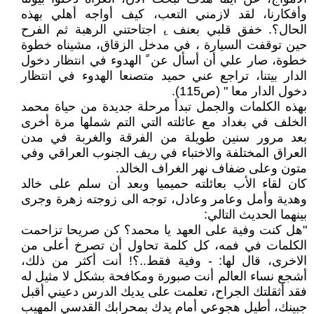
وأفكارنا، لقد لازمني التعب، كيف أواجه أهلي بهذه
الحال؟. خفق قلبي بعنف ،ِ اجتاحتني الرهبة ثم الفرح
حين توقفت السيارة ، في مدخل الزقاق، مشيناه خطوة
خطوة، صار علي أن أسأل عن ً الهدوء في انتظار دخول
الدار بيتنا، تراجع عني حميد متصنعا الهدوء في انتظار
دخول الدار معا " (ص115).
بهذه الكلمات والجمل تبدأ مرحلة جديدة من حياة محمد
الخلف في بغداد مع عائلته التي التم شملها مرة أخرى
بعد مرور سنين طويلة من الفرقة والغربة في مدن
العراق المختلفة والاختباء في ريف الجنوب العراقي وفي
متون وعلى ضفاف نهر الغراف الخالد.
كان لقاء الأب بعائلته حميميا وبعد أن سلم على خالد
وهدية وأمل وعامر وعادل، توجه الى زوجته زهرة وجرى
بينهما الحديث التالي:
"هل كنت وفية على العهد يا محمد؟ كن صريحا تزاحمت
الكلمات في فمه، كل كلمة تحاول أن تصرخ أعلى من
الاخرى، قال لها: - وفية فقط..؟! أنت أكثر من ذلك،
أشجع نساء العالم أنت صبورة ومكافحة بشكل لا مثيل له
فقد أثقلتك الجراح، تعلمت على يديك الدرس دعيني أقبل
جبينك، أطيل هجوعي أمام يدك بمحرابك القدسي المهيب