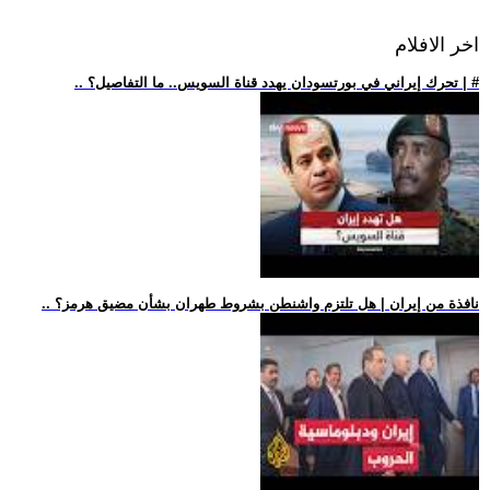
اخر الافلام
.. تحرك إيراني في بورتسودان يهدد قناة السويس.. ما التفاصيل؟ | #
.. نافذة من إيران | هل تلتزم واشنطن بشروط طهران بشأن مضيق هرمز؟