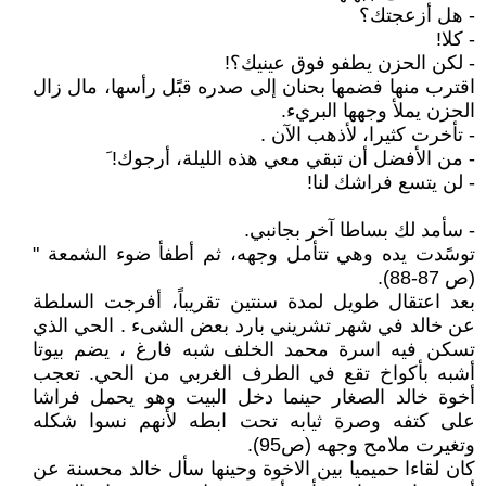
- هل أزعجتك؟
- كلا!
- لكن الحزن يطفو فوق عينيك؟!
اقترب منها فضمها بحنان إلى صدره قبًل رأسها، مال زال
الحزن يملأ وجهها البريء.
- تأخرت كثيرا، لأذهب الآن .
- من الأفضل أن تبقي معي هذه الليلة، أرجوك! َ
- لن يتسع فراشك لنا!
- سأمد لك بساطا آخر بجانبي.
توسًدت يده وهي تتأمل وجهه، ثم أطفأ ضوء الشمعة "
(ص 87-88).
بعد اعتقال طويل لمدة سنتين تقريباً، أفرجت السلطة
عن خالد في شهر تشريني بارد بعض الشىء . الحي الذي
تسكن فيه اسرة محمد الخلف شبه فارغ ، يضم بيوتا
أشبه بأكواخ تقع في الطرف الغربي من الحي. تعجب
أخوة خالد الصغار حينما دخل البيت وهو يحمل فراشا
على كتفه وصرة ثيابه تحت ابطه لأنهم نسوا شكله
وتغيرت ملامح وجهه (ص95).
كان لقاءا حميميا بين الاخوة وحينها سأل خالد محسنة عن