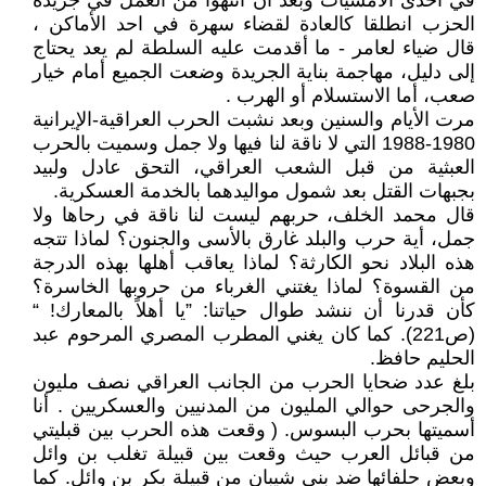
في احدى الامسيات وبعد أن انتهوا من العمل في جريدة
الحزب انطلقا كالعادة لقضاء سهرة في احد الأماكن ،
قال ضياء لعامر - ما أقدمت عليه السلطة لم يعد يحتاج
إلى دليل، مهاجمة بناية الجريدة وضعت الجميع أمام خيار
صعب، أما الاستسلام أو الهرب .
مرت الأيام والسنين وبعد نشبت الحرب العراقية-الإيرانية
1980-1988 التي لا ناقة لنا فيها ولا جمل وسميت بالحرب
العبثية من قبل الشعب العراقي، التحق عادل ولبيد
بجبهات القتل بعد شمول مواليدهما بالخدمة العسكرية.
قال محمد الخلف، حربهم ليست لنا ناقة في رحاها ولا
جمل، أية حرب والبلد غارق بالأسى والجنون؟ لماذا تتجه
هذه البلاد نحو الكارثة؟ لماذا يعاقب أهلها بهذه الدرجة
من القسوة؟ لماذا يغتني الغرباء من حروبها الخاسرة؟
كأن قدرنا أن ننشد طوال حياتنا: ”يا أهلاً بالمعارك! “
(ص221). كما كان يغني المطرب المصري المرحوم عبد
الحليم حافظ.
بلغ عدد ضحايا الحرب من الجانب العراقي نصف مليون
والجرحى حوالي المليون من المدنيين والعسكريين . أنا
أسميتها بحرب البسوس. ( وقعت هذه الحرب بين قبليتي
من قبائل العرب حيث وقعت بين قبيلة تغلب بن وائل
وبعض حلفائها ضد بني شيبان من قبيلة بكر بن وائل. كما