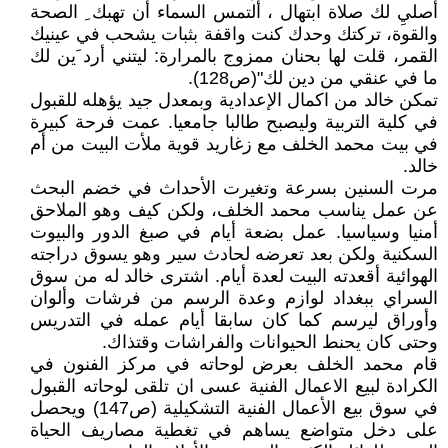
أصليِ لك صلاة ابتهال ، ألتمس السماء أن تهبك ِ الصحة
والقوة، تركتك وحدك كنت واقفة بثبات يشحب في عينيك
القمر، قلت لها بحنان ممزوج بالمرارة: ليتني أرد َين لك
ما في عنقي من دين لك"(ص128).
تمكن خالد من اكمال الإعدادية وبمعدل جيد يؤهله للقبول
في كلية التربية وليصبح طالبا جامعيا. عمت فرحة كبيرة
في بيت محمد الخلف مع زغاريد قوية ملأت البيت من أم
خالد.
مرت السنين بسرعة وتغيرت الأحداث في خضم البحث
عن عمل يناسب محمد الخلف، ولكن كيف وهو الملاحق
أمنيا وسياسيا. عمل بضعة أيام في صبغ الدور والبيوت
السكنية ولكن بعد تعرضه لحادث سير وهو يسوق دراجته
الهوائية أقعدته البيت لعدة أيام. اشترى خالد له من سوق
السراي ببغداد لوازم وعدة الرسم من فرشات وألوان
وأوراق ليرسم كما كان سابقا أيام عمله في التدريس
وحتى كان يحنط الحيوانات والفراشات وقتذاك.
قام محمد الخلف بعرض لوحاته في مركز الفنون في
الكرادة لبيع الاعمال الفنية عسى ان تلقى لوحاته القبول
في سوق بيع الأعمال الفنية التشكيلية (ص147) ويحصل
على دخل متواضع يساهم في تغطية مصاريف الحياة