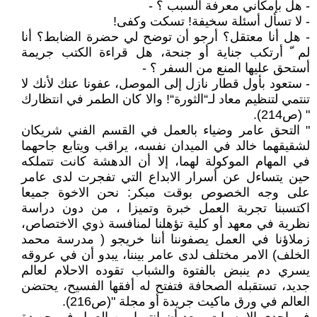
- هل بإمكاني معرفة السبب ؟ -
- لا تسأل أسئلة سخيفة! تسكت وكفى!
- هل أنا معتقل؟ أرجو أن توضح لي حضرة الضابط؟ أنا
لم ّ أرتكب جناية أو جنحة، هل قراءة الكتب جريمة
أستحق عليها المنع من السفر ؟ -
- ستعود بأول قطار نازل إلى الموصل، عفونا عنك لأنك لا
تنتمي لتنظيم معاد لـ“الثورة“! والا كان الطمر في انتظارك
" (ص214).
" التحق عامر وضياء بالعمل في القسم الفني شريكان
لشقيقهما خالد في الميدان نفسه، يراقب ويتابع جاحهما
في المهام الموكولة لهما، إلا أن الدهشة كانت تتملكه
حين يتساءل عن أسرار الابداع التي تفجرت لدى عامر
على وجه الخصوص بوقت مبكر: نحن الاخوة جميعا
اكتسبنا تجربة العمل خبرة وتميزا ، من دون دراسة
نظرية في معهد أو كلية تؤهلنا لمنافسة ذوي الاختصاص،
زملاؤنا في العمل يصفوننا أننا خريجو ( مدرسة محمد
الخلف) الامر مختلف لدى عامر بيننا، يبدو أن في عروقه
يسري دم ينبض بالفتوة والشباب تقوده الاحلام لعالم
جديد، تستقبله الصحافة فتفتح له أفقها الفسيح، يحتضن
العالم في ورق ماكيت جريدة أو مجلة "(ص216).