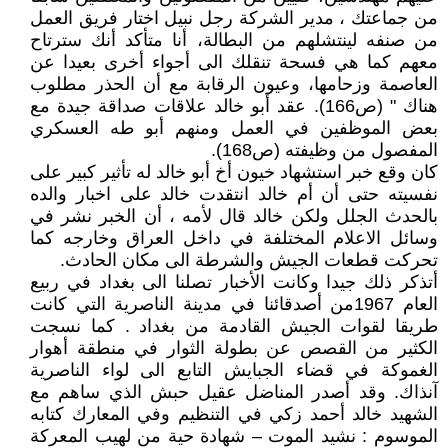
من جماعتك ، مدير الشركة رجل نبيل اختار فريق العمل
من صنفه لينتشلهم من البطالة، أنا متأكد أنك سترتاح
معهم كما هي فسحة تنقلك الى أجواء أخرى بعيدا عن
العاصمة وزحامها، وعيون الرقابة مع أن الحذر مطلوب
هناك " (ص166). عقد أبو خالد علاقات صداقة جيدة مع
بعض الموظفين في العمل ومنهم أبو طه العسكري
المفصول من وظيفته (ص168).
كان وقع خبر استشهاد خيون أخ أبو خالد له تأثير كبير على
نفسيته حتى أن أم خالد انتقدت خالد على اخبار والده
بالحدث الجلل ولكن خالد قال لأمه ، أن الخبر نشر في
وسائل الاعلام المختلفة في داخل العراق وخارجه كما
تحركت قطعات الجيش والشرطة الى مكان الحادث.
أتذكر ذلك جيدا وكانت الأخبار تصلنا الى بغداد في ربيع
العام 1967من أصدقائنا في مدينة الناصرية التي كانت
طريقا لقوات الجيش القادمة من بغداد . كما نسجت
الكثير من القصص عن بطولة الثوار في منطقة أهوار
الغموكة في قضاء الجبايش التابع الى لواء الناصرية
آنذاك. وقد أصدر المناضل عقيل حبش الذي ساهم مع
الشهيد خالد أحمد زكي في التنظيم وفي المعارك كتابه
الموسوم : نشيد الموت – شهادة حية من لهيب المعركة