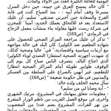
اليومية للعائلة الكثيرة العدد من الأولاد والبنات.
" كان خالد يمسح العرق عن جبينه، حين دخل المنزل
مسرعا وقف أمام أبيه : - منذ الصباح كنت في غاية
الفرح والسعادة حين أخبرني صديقي ً سليم، أن عليك
الاستعداد بعد غد للالتحاق بعملك الجديد، أمينا َ للمخزن
في شركة رست عليها مقاولة بناء منشآت معمل الزجاج
في الرمادي " (ص163).
" تذكر أن عليك مراجعة المركز الصحي للحصول على
شهادة التطعيم ضد الكوليرا. كان البلد في حالة مواجهة
مع أزمات سياسية واقتصادية، ً في ً عاليا وصحية كذلك،
إذ شهدت أجهزته الصحية استنفارا التصدي لوباء الكوليرا
الذي اجتاح البالد، ينصرف الناس صباح كل يوم إلى
الوقوف طوابير طويلة أمام المراكز الصحية انتظارا
للتطعيم، غير آبهين بالصراع على السلطة بين العسكر
والمدنيين في ظل حكومة ضعيفة " (ص164).
سأل محمد الخلف ولده خالد:
" - أية وصايا لي من سليم؟
- معلومات تتعلق بمهامك في المشروع، مرتبك الشهري
وأخرى عن موقع العمل القريب من ناظم الورار المتفرع
من نهر الفرات، المشروع يضم عددا من المغضوب
عليهم مهندسين، فنيين من المفصولين والمعتقلين سابقا