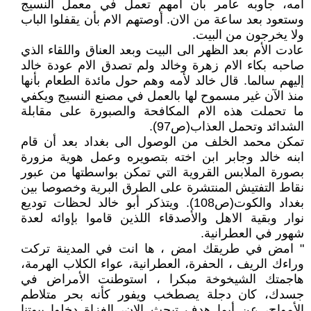
أمه، جاوبه عامر بأن أمهم تعمل في معمل النسيج
وستعود بعد ساعة من الان. أوصتهم الام بأن يقفلوا الباب
ولا يخرجون من البيت.
عادت الأم بعد الظهر الى البيت وبعد العناق واللقاء الذي
صاحبه بكاء الام زهرة وخالد ولم تصدق الام عودة خالد
إليهم سالما. قال خالد لأمه وهم حول مائدة الطعام بأنها
منذ الآن غير مسموح لها بالعمل في مصنع النسيج ويكفي
ما تحملت هذه الام المكافحة والصبورة على مقابلة
الشدائد وتحمل العذاب(ص97).
تمكن محمد الخلف من الوصول الى بغداد بعد أن قام
ابنه خالد وجابر ابن اخته بتصويره وعمل هوية مزورة
بصورة الملابس القروية التي تمكن بواسطتها من عبور
نقاط التفتيش المنتشرة على الطرق البرية وخصوصا بين
بغداد والكوت(ص108). ويتذكر أبو خالد لحظات توديع
نوار وبقية الاهل والأصدقاء اللذين قاموا بإوائه لعدة
شهور في العطرانية.
" امض في طريقك امض ، ها انت في المدينة تركت
وراءك الريف ، الحفرة، العطرانية، عواء الكلاب الهرمة،
هاجمتك الشيخوخة مبكرا ، استوطنت الأمراض في
جسدك، كان دجلة يصطخب ويفور كأنه بحر متلاطم
الأمواج، عن أيما هدف تبحث الان، الغزاة دخلوا بيوتنا