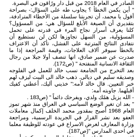
الصادر في العام 2018 من قبل دار ورًاقون في البصرة.
" أين يكمن الخطأ ؟ يجاوب طه على السؤال:- بصراحة
أقول يا محمد، أن تجربتنا سلسلة من الأخطاء المترادفة،
بتقديري أن الصيغة الأبلغ للسؤال هي: من المسؤول؟
كلنا يعرف أسرار نجاح المرء في قدرته على تحمل
المسؤولية، من السهل تجاوزها لكن لن نستطيع أن
نتفادى النتائج المترتبة على الفشل، تأكد أن الاعتراف
بالخطأ سيوفر آلاف العلاجات، وقيمة المراجعة إذا ما
صدرت عن ضمير صادق، انها تنصف أولا جيلا من رجال
الثقافة الانسانية المنفتحة " (ص172).
بعد التخرج من الجامعة نسب خالد للعمل في الفلوجه
وصديقه سليم في ديالى. ذهب خالد الى البيت ليزف لهم
خبر التعيين. قال خالد لأمه:" خذيني أليك، أعطني كفيك
أقبلهما. جاوبته أمه:
- الله يزيل همًك ولدي، ويفرحك دائماً " (ص183 .
" بعد ان تغير الوضع السياسي في العراق منذ شهر تموز
العام 1968 أصبح بمقدور محمد الخلف إكمال معاملات
العفو بعد نشر القرار في الجريدة الرسمية، ومراجعة
وزارة المعارف لغرض الاسراع في عودته للوظيفة معلما
في احدى المدارس "(ص187).