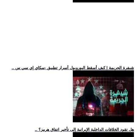
.. شيفرة الجريمة | كيف أسقط اليوروبول أسرار تطبيق -سكاي إي سي س
.. هل تقود الخلافات الداخلية الإيرانية إلى تأخير اتفاق هرمز؟