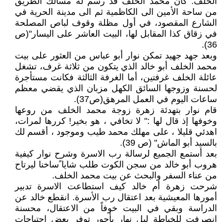
الخلف. كان محمد الخلف قد رسم له مسالك الطريق
من ساحة الأمين الى الكاظمية ثم الى مدينة الحرية في
الشارع المقصود، في أول مظلة وقوف لباص المصلحة
في زقاق كذا المقابل لها، البيت العاشر على اليسار"(ص
36).
وبعد جهد جهيد تمكن نوار أبو عباس من العثور على بيت
محمد الخلف أبو خالد الذي يتكون من ثلاثة غرف، تشغل
عائلة الخلف غرفتين، أما الغرفة الثالثة فكانت مستأجرة
لحسنة وزوجها السائق الكهل مزبان الذي يقضي معظم
ساعات اليوم في العمل المرهق(ص37).
قام نوار بتهدئة زهرة زوجة محمد الخلف من روعها
وخوفها إذ قال لها :" لا تخافي ، هو بخير! كررها لمرات،
اهدئي قليلا ، على مهلك محمد طيب وموجود ، أقسم لك
بالسيد أبو الماش" (ص 39).
بعد أستمع الجميع لرسالة رب الاسرة وشرح نوار كيفية
هروب أبو خالد من سجن الكوت طلب شايا ًساخنا ليرتاح
من عناء السفر والبحث عن بيت محمد الخلف.
شرحت زهرة أم خالد كيف استطاعت الاسرة تدبير
أمورها المعيشية بعد اعتقال رب الأسرة. انقطع خالد عن
الدراسة وبقي في البيت خوفاً من الاعتقال، محسنة
انصرفت للخياطة ليل نهار بأجور توفر بعض احتياجات