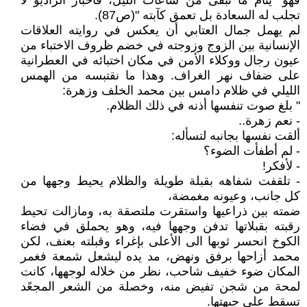
فهو" ينام ما تبقى من ساعات الليل، فأخبار الراديو لا
تجلب له السعادة بل تعمق كآبته "(ص87).
لم يهمل جمال العتابي أن يعكس في روايته العلاقات
الإنسانية بين الزوج وزوجته في خضم ظروف الاختباء من
عيون رجال ووكلاء الأمن في مكان اختبائه في العطرانية
على ضفاف نهر الغراف. وهذا ما نقتبسه من الهمس
الليلي في ظلام دامس بين محمد الخلف وزهرة:
" بلغ صوت تنفسها أذنه في ذلك الظلام.
- نعم زهرة..
ألقت نفسها بجانبه لتسأله:
- لم أطفأت الضوء؟
- لأفكر!
- تلقفت شفاهه بقبلة طويلة والظلام يحيط وجهها من
كل جانب، وعيونه مغمضة،
ضمته بين ذراعيها واستقرت ملتصقة به، ومازالت تحيط
رقبته بقبلاتها تدفن وجهها فيه، وهو يحملق في فضاء
الكوخ انحسر ثوبها الى الأعلى بإغراء وقبلته بعنف، لكن
محمد أزاحها برفق ونهض، مد يده ليشعل شمعة فغمر
المكان ضوء خفيف شاحب، نظر من خلاله لوجهها، كانت
لمحة من شجن تفيض منه، وخصلة من الشعر المجعًد
تسقط على جبهتها.