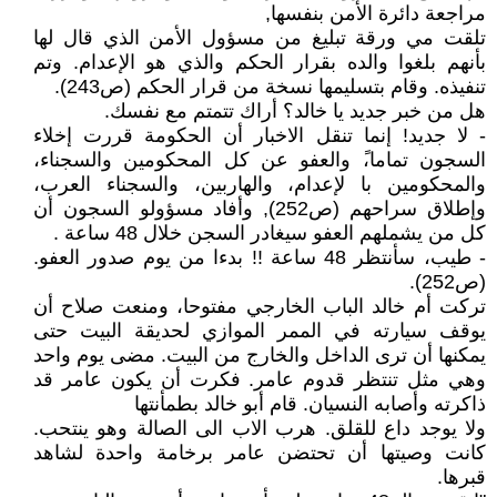
مراجعة دائرة الأمن بنفسها,
تلقت مي ورقة تبليغ من مسؤول الأمن الذي قال لها
بأنهم بلغوا والده بقرار الحكم والذي هو الإعدام. وتم
تنفيذه. وقام بتسليمها نسخة من قرار الحكم (ص243).
هل من خبر جديد يا خالد؟ أراك تتمتم مع نفسك.
- لا جديد! إنما تنقل الاخبار أن الحكومة قررت إخلاء
السجون تماما،ً والعفو عن كل المحكومين والسجناء،
والمحكومين با لإعدام، والهاربين، والسجناء العرب،
وإطلاق سراحهم (ص252), وأفاد مسؤولو السجون أن
كل من يشملهم العفو سيغادر السجن خلال 48 ساعة .
- طيب، سأنتظر 48 ساعة !! بدءا من يوم صدور العفو.
(ص252).
تركت أم خالد الباب الخارجي مفتوحا، ومنعت صلاح أن
يوقف سيارته في الممر الموازي لحديقة البيت حتى
يمكنها أن ترى الداخل والخارج من البيت. مضى يوم واحد
وهي مثل تنتظر قدوم عامر. فكرت أن يكون عامر قد
ذاكرته وأصابه النسيان. قام أبو خالد بطمأنتها
ولا يوجد داع للقلق. هرب الاب الى الصالة وهو ينتحب.
كانت وصيتها أن تحتضن عامر برخامة واحدة لشاهد
قبرها.