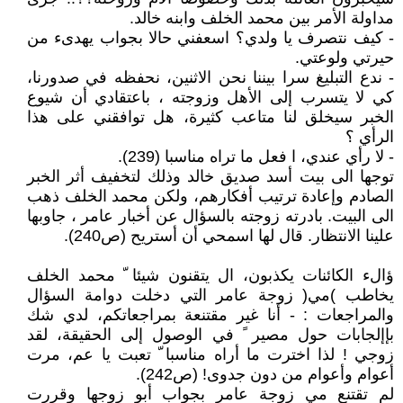
مداولة الأمر بين محمد الخلف وابنه خالد.
- كيف نتصرف يا ولدي؟ اسعفني حالا بجواب يهدىء من
حيرتي ولوعتي.
- ندع التبليغ سرا بيننا نحن الاثنين، نحفظه في صدورنا،
كي لا يتسرب إلى الأهل وزوجته ، باعتقادي أن شيوع
الخبر سيخلق لنا متاعب كثيرة، هل توافقني على هذا
الرأي ؟
- لا رأي عندي، ا فعل ما تراه مناسبا (239).
توجها الى بيت أسد صديق خالد وذلك لتخفيف أثر الخبر
الصادم وإعادة ترتيب أفكارهم، ولكن محمد الخلف ذهب
الى البيت. بادرته زوجته بالسؤال عن أخبار عامر ، جاوبها
علينا الانتظار. قال لها اسمحي أن أستريح (ص240).
ؤالء الكائنات يكذبون، ال يتقنون شيئا ّ محمد الخلف
يخاطب )مي( زوجة عامر التي دخلت دوامة السؤال
والمراجعات : - أنا غير مقتنعة بمراجعاتكم، لدي شك
بإإلجابات حول مصير ً في الوصول إلى الحقيقة، لقد
زوجي ! لذا اخترت ما أراه مناسبا ّ تعبت يا عم، مرت
أعوام وأعوام من دون جدوى! (ص242).
لم تقتنع مي زوجة عامر بجواب أبو زوجها وقررت