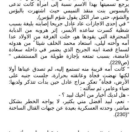
يرجع تسميتها بهذا الاسم نسبة إلى امرأة كانت تدعى
بالبسوس بنت منقذ التميمي حيث اشتهرت بالبؤس
والشؤم، حتى صار الكل يقول شؤم البؤس),
" في إحدى الاجازات عاد عادل جريحا إصابته بليغة بسبب
شظية كسرت ساعده الأيسر، إثر هروبه من الدبابة
المحترقة التي يقودها هو، خلت الغرفة من الاولاد عدا
أمه وأخته ليلى، استعاد محمد الخلف شيئا ً من هدوئه
لسماع قصة ابنه الجريح الذي يضمر في داخله سعادة
غامضة، بسبب تمتعه بإجازة طويلة من المستشفى "
(ص229).
" كانت أمه قريبة منه تستمع إليه، لم تصدق عيناها أولا
لكنها نهضت فجأة وعانقته بحرارة، جلست جنبه على
الأرض، فجأة ّ تعكر مزاج عادل حين بدأت تتذكر ولديها:
ضياء وعامر، ثم سألته :
- هل لديك أخبار من أخيك لبيد ؟ -
- نعم، لبيد أفضل مني بكثير، لا يواجه الخطر بشكل
مباشر، وحدته العسكرية بعيدة عن جبهات القتال الساخنة
"(230).