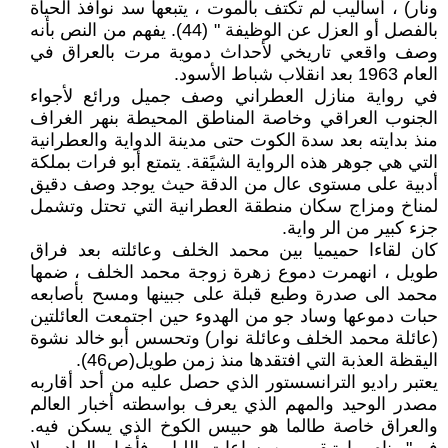
ونار) ، أساليب لم تكتف بالموت ، يتبعها سد نوافذ الحياة
بالفصل أو العزل عن الوظيفة " (44). يفهم من النص بأنه
وصف واقعي تاريخي لأحداث دموية مرت بالعراق في
العام 1963 بعد انقلاب شباط الأسود.
في رواية منازل العطراني وصف جميل ورائع لأجواء
الجنوب العراقي وخاصة المناطق المحيطة بنهر الغراف
منذ بدايته بعد سدة الكوت حتى مدينة الدواية والعطرانية
التي هي جوهر هذه الرواية الشيًقة. يتمتع أبو فرات بملكة
أدبية على مستوى عال من الدقة حيث يوجد وصف دقيق
لمناخ ومزاج سكان منطقة العطرانية التي تحتل وتشمل
جزء كبير من الر واية.
كان لقاءا حميميا بين محمد الخلف وعائلته بعد فراق
طويل ، انهمرت دموع زهرة زوجة محمد الخلف ، ضمها
محمد الى صدرة وطبع قبلة على جبينها ومسح بأصابعه
حبات دموعها وساد جو من الهدوء حين اجتمعت العائلتين
(عائلة محمد الخلف وعائلة نوار) وتحسس أبو خالد نشوة
اليقظة العذبة التي افتقدها منذ زمن طويل(ص46).
يعتبر راديو الترانسستور الذي حصل عليه من أحد أقاربه
مصدر الوحيد والمهم الذي يعرف بواسطته أخبار العالم
والعراق خاصة طالما هو حبيس الكوخ الذي يسكن فيه.