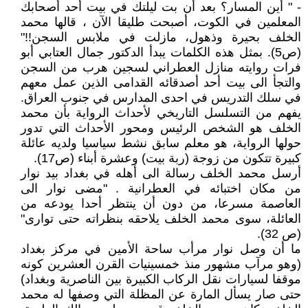
- " أين المسار؟ بعد أن بت ليلتك في بيت أحد أصحابك
المعلمين في الكوت، أصبحت طليقا الآن ، قالها محمد
الخلف بحيرة وذهول، مازلت في ملابس السجن!!"
(ص5). بمثل هذه الكلمات يبدأ الدكتور جمال العتابي أبو
فرات روايته منازل العطراني لسجين هرب من السجن
والتجأ الى بيت أحد أصدقائه القدامى الذين عمل معهم
في سلك التدريس في احدى المدارس في جنوب العراق.
يفهم من التسلسل التاريخي لأحداث الرواية بأن محمد
الخلف هو الشخص الرئيس ومحور الأحداث التي تدور
حولها الرواية، هو معلم سابق نشط سياسيا ولديه عائلة
كبيرة تتكون من زوجة (ربة بيت) وعشرة أبناء (ص17).
أرسل محمد الخلف رسالة الى أهله في بغداد بيد نوار
من مكان اختبائه في العطرانية . "مضى نوار الى
العاصمة مسرعا، من دون أن ينتظر أحدا يودعه من
العائلة، سوى محمد الخلف يلاحقه بنظراته حتى توارى"
(ص 32).
ما أن وصل نوار مرأب ساحة الأمين في مركز بغداد
(وهو مرآب مشهور منذ خمسينيات القرن العشرين كونه
موقفا لسيارات نقل الركاب الكبيرة بين الناصرية وبغداد)
حتى صار يسأل المارة عن المظلة التي وصفها له محمد