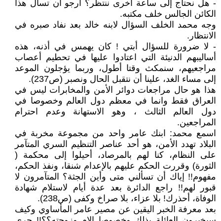
- هل نحتاج إلى ساعة أخرى ننتظر؟ أرجو أن تسأل هذا
الكائن الجالس خلف مكتبه.
وجه محمد الخلف السؤال لابنه خالد بعد نفاد صبره في
الانتظار.
- لا ضرورة للسؤال أبتي ! كان يهمس في أذنه، هذه
أساليبهم الدنيئة التي اعتادوا عليها في تحطيم أعصاب
مراجعيهم، سنمكث وقتا أطول، وربما يؤجلون الموعد
إلى مساء الغد، علينا أن نتقبل الحال ونصبر (ص237).
هذا هو حال مراجعات دوائر الأمن والمخابرات ليس في
العراق فقط وانما في معظم دول العالم وخصوصا في
دول العالم الثالث ، وهو الاستهانة وعدم احترام
المراجعين.
اسمع محمد: ابنك عامر واحد من مجموعة مخربة في
البلاد تهدد الأمن، هو أحد عناصر التنظيم السري المتآمر
على النظام، كنا لهم بالمرصاد، أحيلوا إلى محكمة (
الثورة) وقررت الحكم عليهم بالإعدام شنقا، ونفذ الحكم،
مفهوم!! إياك أن تسألني متى وأين الجثة؟ المتآمرون لا
قبور لهم!! راجع الدائرة بعد عدة أيام لاستلام شهادة
الوفاة، أحذرك! بلا عزاء، بلا صراخ وكفى (ص238).
بعد معرفة الخبر اليقين عن مصير عامر المأساوي وكيف
سيخبرون العائلة بذلك وخصوصا الام وزوحته؟؟!! جرى