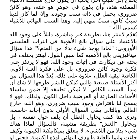
يحتاج إلى سببٍ آخر، يجب أن يكون خارج سلسلة الأشياء
الممكنة هذه، وأن يكون في جوهرٍ هو علته، وهو كائنٌ
ضروري، يحمل في ذاته سبب وجوده. وإلا، لما كان لدينا
سببٌ كافٍ، سببٌ ننتهي إليه. وهذا السبب النهائي للأشياء
يُسمى الله."
يُقدّم لايبنتز هنا، بطريقة غير مباشرة، دليلاً على وجود الله
بالاعتماد على سؤال بالغ الأهمية في التراث الفلسفي
الأوروبي: "لماذا يوجد شيء بدلًا من العدم؟" هذا سؤال
ميتافيزيقي بالغ الأهمية كما سبق القول. ليبنتز يختلف في
بحثه عن ديكارت في إثبات وجود الله: فهو لا يرتكز على
فكرة وجود كائن ضروري، بل على فكرة العلة الأولى
الكافية لبقية العلل، علاوة على ذلك، يُعدّ هذا السؤال من
أكثر الأسئلة طبيعية والتي يُمكن للبشر طرحها. لا شك أن
مبدأ "السبب الكافي" لا يُمكن تطبيقه إلا ضمن سلسلة
الأحداث الطارئة أو العرضية داخل الكون. ولذلك، فهو لا
يسمح لنا بافتراض وجود سبب ضروري، وهو الله، خارج
العالم. وبالتالي يبقى السؤال الأولي بدون إجابة حاسمة.
ونري هنا كبف يحاول العقل أن يلف حول نفسه ، بل
ويحاول "الغش" بطريقة مشينة، فالسؤال لماذا هناك
شيء بدلا من اللاشيء، لا يتعلق بميكانيكية الكينونة وكيف
جاءت وإنما بالغاية والهدف النهائي لهذه الكينونة. فحتى لو