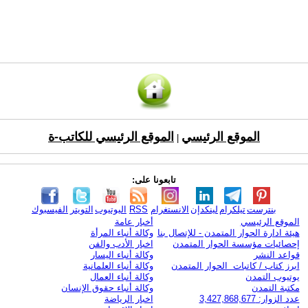
الموقع الرئيسي
الموقع الرئيسي للكاتب-ة
|
تابعونا على:
بنترست
تيلكرام
لينكدإن
الانستغرام
RSS
اليوتيوب
التويتر
الفيسبوك
الموقع الرئيسي
أخبار عامة
هيئة ادارة الحوار المتمدن - للإتصال بنا
وكالة أنباء المرأة
إحصائيات مؤسسة الحوار المتمدن
اخبار الأدب والفن
قواعد النشر
وكالة أنباء اليسار
ابرز كتاب / كاتبات الحوار المتمدن
وكالة أنباء العلمانية
يوتيوب التمدن
وكالة أنباء العمال
مكتبة التمدن
وكالة أنباء حقوق الإنسان
عدد الزوار: 3,427,868,677
اخبار الرياضة