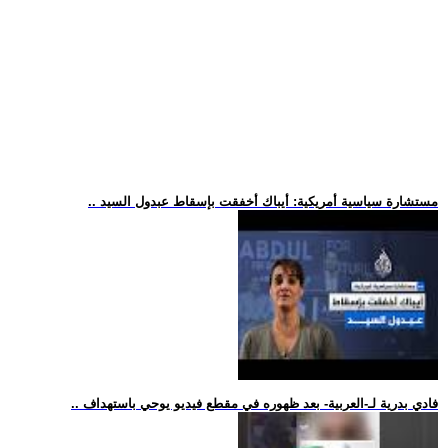
.. مستشارة سياسية أمريكية: أيباك أخفقت بإسقاط عبدول السيد
.. فادي بدرية لـ-العربية- بعد ظهوره في مقطع فيديو يوحي باستهداف