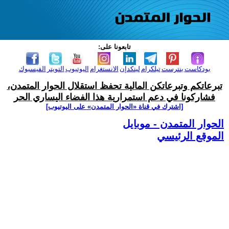
تابعونا على:
بودكاست
بنترست
تيلكرام
لينكدإن
الانستغرام
اليوتيوب
التويتر
الفيسبوك
تبرعاتكم وتبرعاتكن المالية تحفظ استقلال الحوار المتمدن،
فشاركونا في دعم استمرارية هذا الفضاء اليساري الحر
[اشترك في قناة ‫«الحوار المتمدن» على اليوتيوب]
الحوار المتمدن - موبايل
الموقع الرئيسي