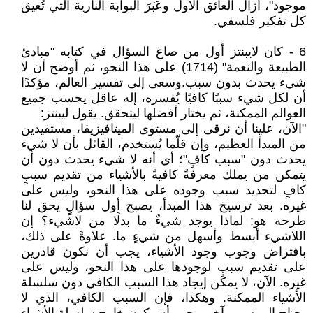
موجود"، أزال العائق الأول وعَبَرَ البوابة النارية التي تُعيق
كل تفكير فلسفي.
6 - كان لايبنتز أول من صاغ السؤال في كتابه "مبادئ
الطبيعة والنعمة" (1714) على هذا النحو، ثم أوضح أن لا
شيء يحدث بدون سبب.وسعى إلى تفسير العالم، مؤكدًا
أن لكل شيء سببًا كافيًا يُفسره، إله عاقل يحسب جميع
العوالم الممكنة، ثم يختار أفضلها ليتحقق. يقول ليبنتز:
"الآن، علينا أن نرقى إلى مستوى الميتافيزيقا، مستفيدين
من المبدأ العظيم، وإن قلّما يُستخدم، القائل بأن لا شيء
يحدث دون "سبب كافٍ"؛ أي أنه لا شيء يحدث دون أن
يتمكن من يملك معرفةً كافيةً بالأشياء من تقديم سببٍ
كافٍ لتحديد سبب وجوده على هذا النحو، وليس على
غيره. بعد ترسيخ هذا المبدأ، يصبح أول سؤالٍ يحق لنا
طرحه هو: لماذا يوجد شيءٌ ما بدلًا من لاشيء؟ إن
اللاشيء أبسط وأسهل من شيءٍ ما. علاوةً على ذلك،
بافتراض وجوب وجود الأشياء، يجب أن نكون قادرين
على تقديم سببٍ لوجودها على هذا النحو، وليس على
غيره. الآن، لا يمكن إيجاد هذا السبب الكافي دون سلسلة
الأشياء الممكنة. وهكذا، فإن السبب الكافي، الذي لا