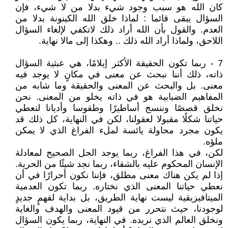
كان الله هو سبب وجود شيء بدلا من لا شيء، فإن
السؤال يبقى قائما : لماذا خلق الله الكينونة بدلا من
العدم. والقول بأن الله أراد ذلك لاتكفي لإلغاء السؤال
اللاحق، ولماذا أراد الله ذلك .. وهكذا إلى مالا نهاية.
7 - ‏‎ربما تكون الحقيقة الأكثر إيلامًا، هي عبثية السؤال
ذاته، ذلك أننا نبحث عن معنى في مكانٍ لا يوجد فيه
معنى. بل والبحث عن المعنى والحقيقة وما شابه من
المفاهيم الضبابية هو في ذاته يخلو من المعنى. نحن
نخلق قصصًا وننسج أساطيرًا وطقوسا وأديانا لنعطي
حياتنا شكلًا مقبولا لعقولنا، لكن في النهاية، كل ذلك قد
يكون مجرد محاولة يائسة لملء الفراغ الذي لا يمكن
ملؤه.
‎لكن، في هذا الفراغ، ربما يوجد الحل الصحيح لمعادلة
الإنسان المحكوم عليه بالشقاء، ربما نجد شيئًا من الحرية.
إذا لم يكن هناك معنى مطلق، فإننا نكون أحرارًا في أن
نعطي حياتنا المعنى الذي نختاره. ربما تكون العدمية
الميتافيزيقية ليست نهاية الطريق، بل بداية لفهمٍ جديدٍ
لوجودنا، حيث نتحرر من قيود المعنى والهدف والغاية
ونخلق العالم الذي نريده. ‏‎في النهاية، ربما يكون السؤال