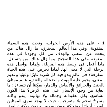
1 - ‏‎على هذه الأرض الخراب، وتحت هذه السماء
المثقوبة، وفي هذا العالم المحترق، ما زال هناك من
يبحث عن المعنى والهدف من كل وجودنا في هذه
المعمعة وفي هذا الضجيج. وما زال هناك من يتساءل:
ماذا أفعل في وسط هذه المزبلة، ولماذا نواصل هذه
الرحلة التي لا معنى لها، لماذا نحرص على هذه الحياة
المقرفة؟ في عالمٍ يبدو فيه كل شيء عابرًا وعبثيا وعديم
المعنى، يخيم عليه الموت والضحالة والعنف، عالم ممتلئ
بالجثث والحرائق والأنقاض والدمار، يمكننا أن نتساءل: ما
الغاية من وجود الإنسان على هذه الأرض؟ هذا الكون
الشاسع، بكل تعقيداته وجماله ولا نهائيته، يبدو وكأنه
مسرحٌ ضخم بلا متفرجين، حيث لا يوجد سوى الممثلين
يلعبون أدوارًا مضحكة بدون نصوص وبدون حبكة درامية.