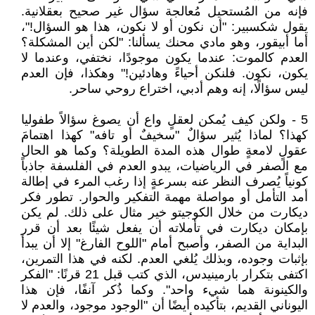
فإنه من المُستحيل مُعالجة سؤال غير صحيح بعقلانية.
يقول شكسبير: "أن نكون أو لا نكون، هذا هو السؤال!"،
أما أبيقور، وهو مادي محنك يسألنا: "لكن أين المشكلة؟
العدم كالموت: عندما يكون موجودًا، نختفي، وعندما لا
يكون، نكون. فلنكن أحياءً وهادئين!" وهكذا، فإن العدم
ليس سؤالًا، إنه وهم أدبي، اختراع روحي ساحر.
5 - ولكن كيف يُمكن لعقلٍ واع أن يصوغ سؤالاً طفوليا
كهذا؟ لماذا يُثير سؤالٌ "سخيفٌ أو تافه" كهذا اهتمامَ
عقولٍ لامعةٍ طوال هذه المدة الطويلة؟ وكما هو الحال
مع الصفر في الرياضيات، يبدو العدم في الفلسفة جاذباً
كونياً يُصرف النظر عنه بسرعةٍ إذا رغب المرء في إطالة
أمد التأمل أو مواصلة مهمة التفكير والحوار. تطور فكر
ديكارت من خلال الكوجيتو خير مثال على ذلك. لم يكن
بإمكان ديكارت في تأملاته أن يفعل شيئًا بعد أن قرر
البداية من الصفر، وأصبح أمام "اللوح الفارغ" إلا أن يبدأ
بإثبات وجوده، وبذلك يُلغي العدم. لكنه في هذا التمرين،
اكتفى بتكرار بارمينيدس، الذي كتب قبل 21 قرنًا: "الفكر
والكينونة هما شيء واحد". وكما ذُكر آنفًا، فإن هذا
اليوناني القديم، بتأكيده أيضًا أن "الوجود موجود، والعدم لا