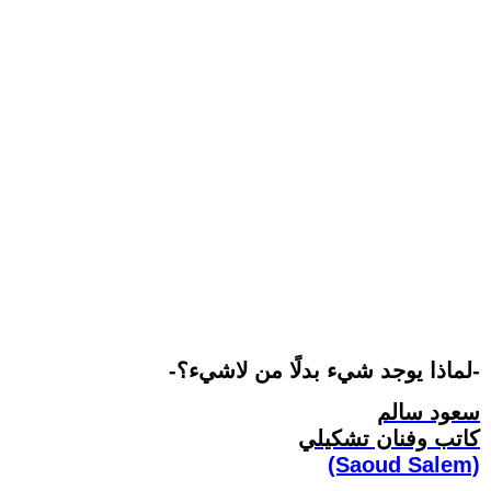
-لماذا يوجد شيء بدلًا من لاشيء؟-
سعود سالم
كاتب وفنان تشكيلي
(Saoud Salem)