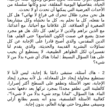
الحياة، بتفاصيلها اليومية المقلقة، تبدو وكأنها سلسلة من
الأحداث العرضية التي يمكنها أن تحدث أو لا تحدث.
‏‎هل نحن مجرد ظلال تتحرك في فراغٍ لا نهائي؟ هل كل
ما نفعله، كل ما نحلم به، كل ما نخشاه وكل مشاريعنا
الصغيرة أو العملاقة، كل علاقاتنا مع أحبائنا، مع أعدائنا،
مع الذين نراهم والذين لا نراهم، كل ذلك هل هو مجرد
صدىً يضيع في صمت الكون الشاسع؟ حتى العِلم، هذا
الدين المقدس، والذي أصبح قادرا على الإجابة عن كل
تساؤلات البشرية القديمة والحديثة، والذي يقدم لنا
تفسيراتٍ لكل الظواهر الطبيعية، لا يستطيع أن يجيب
على هذا السؤال البسيط : لماذا هناك أي شيء بدلًا من لا
شيء؟
2 - هاك أسئلة، ستبقى دائمًا بلا إجابة، ليس لأننا لا
نستطيع محاولة إيجاد حل للمعادلة، بل لأنه بمجرد إيجاد
الإجابة، تعود الأسئلة وتطفو على السطح أكثر إصرارا،
كالفلينة التي تطفو مجددًا بمجرد تركها بعد دفعها تحت
الماء. هذا السؤال، "لماذا يوجد شيء بدلًا من لا شيء؟"،
كغالبية الأسئلة الفلسفية، يبدو أنه يتسم بطابعٍ أزلي
وسيبقى مطروحا حتى نهاية العالم، بدون إجابة.