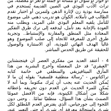
أو حوار أو سؤال أو مسألة أو جملة أو لغز أو معضلة، من
تراث الأدب البوذي في الصين القديمة يُستخدم في
ممارسة بوذية زن لإثارة الذهن ولتمرين أو اختبار تقدم
الطالب في تأملاته. الكوآن هو تدريب ذهني على موضوع
للتأمل يلقيه المعلم البوذي على المريد، ويطلب منه
العودة بالإجابة بعد تأمل، ليدفعه إلى ترك طرق التفكير
المعتادة مثل المنطق والمقارنة والإستنباط.. وتجربة
طرق أخرى للمعرفة للاتجاه إلى صلب الموضوع وهو
غالباً الهدف النهائي للبوذية، أي الاستنارة والوصول
للحقيقة عن طريق الحدس المباشر.
4 - أعتقد العديد من مفكري العصر أن فيتجنشتاين
"العبقري" قد حل المعضلة وأخرج البشرية من هذا
المأزق الميتافيزيقي والمنطقي في خاتمة كتابه
تراكتاتوس - "رسالة منطقية فلسفية" بقوله إن ما لا
يُمكن الحديث عنه يجب أن يُترك مكتوما. وبما أنه لا
يُمكن للمرء الحديث عن العدم دون تحريفه بإعطائه
شكلًا من أشكال الكينونة، فإنه من الأفضل عمومًا
الصمتَ بشأن هذا السؤال، منطقيًا تمامًا. . وحتى دون
اللجوء إلى جورجياس، الذي يفترض العدم المُطلق لكل
شيء، واستحالة معرفة أي شيء، أو حتى التعبير عنه،