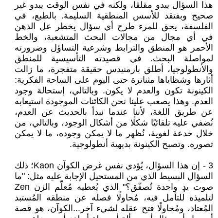
هذا السؤال يبدو مقلقا، ولكنه في نفس الوقت يبدو غير
صحيح وبفتقد للأسس المنطقية السليمة. بالطبع، في
الفلسفة، يحق للمرء طرح أي سؤال يخطر عل الذهن
في أي مجال من مجالات البحث المتشعبة، والخط
الأحمر هو المنطق والترابط وشرعية التساؤل وضرورته
لمواصلة البحث. في قصيدته التأسيسية للمنطق
والأنطولوجيا، أطلق بارمنيدس حقيقة متفجرة، ما زالت
أثارها وشظاياها مثناترة حتى اليوم على الساحة الفكرية:
الكينونة تكون والعدم لا يكون. وبالتالي، إستحالة وجود
العدم. وهذا يصعب علينا نحن الكائنات الموجودة استيعابه
عن طريق اللغة، لأننا عندما نبدأ بالحديث عن العدم،
نُضفي عليه تلقائيًا شكلًا من أشكال الوجود، وبالتالي، من
خلال خدعة لغوية، نُظهر ما لا يمكن وجوده، ما لا يمكن
تصوره. وتصبح الكينونة بديهية أنطولوجية.
3 - إن هذا السؤال، يُؤدي نفس غرض الكوآن Kaon؛ ذلك
السؤال البسيط الذي من المستحيل الإجابة عليه مثل: "ما
صوت يدٍ واحدة تُصفّق؟" الذي يُعطيه مُعلّم الزن Zen
لتلميذه للتأمل فيه، مُحاولًا فصله عن منطقه المُستبد
المُعتاد، ومُحاولًا فتح عقله لشيء آخر...الكوآن، هو قصة