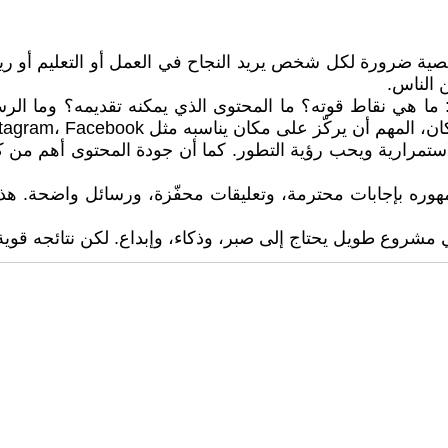
صية ضرورة لكل شخص يريد النجاح في العمل أو التعليم أو ري
 الناس.
 ما هي نقاط قوته؟ ما المحتوى الذي يمكنه تقديمه؟ وما الرسال
ى مكان يناسبه مثل Instagram، Facebook، أو TikTok.
ستمرارية ويحب رؤية التطور. كما أن جودة المحتوى أهم من كثرته
 بإجابات محترمة، وتعليقات محفّزة، ورسائل واضحة. هذا الن
ي مشروع طويل يحتاج إلى صبر، وذكاء، وإبداع. لكن نتائجه قوية