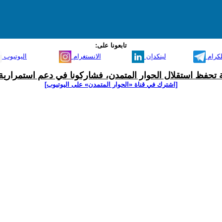
تابعونا على:
لكرام
لينكدإن
الانستغرام
اليوتيوب
ية تحفظ استقلال الحوار المتمدن، فشاركونا في دعم استمرارية 
[اشترك في قناة ‫«الحوار المتمدن» على اليوتيوب]