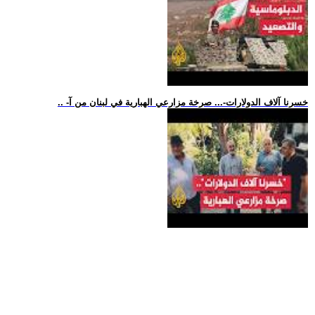
.. -خسرنا آلاف الدولارات-... صرخة مزارعي الهبارية في لبنان من آ