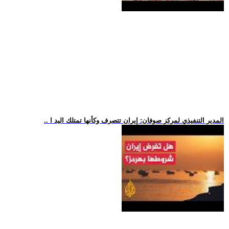
.. المدير التنفيذي لمركز صوفان: إيران تتصرف وكأنها تمتلك اليد ا