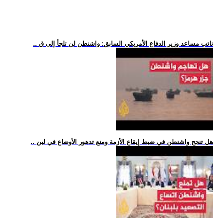
.. نائب مساعد وزير الدفاع الأمريكي السابق: واشنطن لن تلجأ إلى ق
.. هل تنجح واشنطن في ضبط إيقاع الأزمة ومنع تدهور الأوضاع في لبن