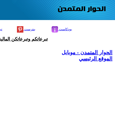
بودكاست
بنترست
تي
تبرعاتكم وتبرعاتكن المال
الحوار المتمدن - موبايل
الموقع الرئيسي