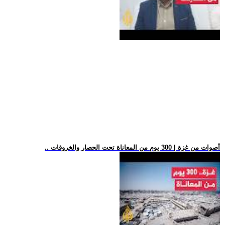
.. أصوات من غزة | 300 يوم من المعاناة تحت الحصار والخروقات