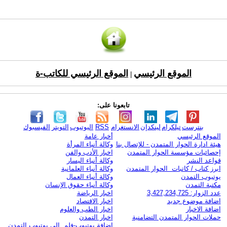
الموقع الرئيسي
الموقع الرئيسي للكاتب-ة
|
تابعونا على:
بنترست
تيلكرام
لينكدإن
الانستغرام
RSS
اليوتيوب
التويتر
الفيسبوك
الموقع الرئيسي
أخبار عامة
هيئة ادارة الحوار المتمدن - للإتصال بنا
وكالة أنباء المرأة
إحصائيات مؤسسة الحوار المتمدن
اخبار الأدب والفن
قواعد النشر
وكالة أنباء اليسار
ابرز كتاب / كاتبات الحوار المتمدن
وكالة أنباء العلمانية
يوتيوب التمدن
وكالة أنباء العمال
مكتبة التمدن
وكالة أنباء حقوق الإنسان
عدد الزوار: 3,427,234,725
اخبار الرياضة
اضافة موضوع جديد
اخبار الاقتصاد
اضافة الاخبار
اخبار الطب والعلوم
حملات الحوار المتمدن التضامنية
اخبار التمدن
إضافة يوتيوب-فلم إلى يوتيوب التمدن