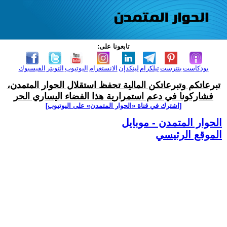
تابعونا على:
بودكاست
بنترست
تيلكرام
لينكدإن
الانستغرام
اليوتيوب
التويتر
الفيسبوك
تبرعاتكم وتبرعاتكن المالية تحفظ استقلال الحوار المتمدن،
فشاركونا في دعم استمرارية هذا الفضاء اليساري الحر
[اشترك في قناة ‫«الحوار المتمدن» على اليوتيوب]
الحوار المتمدن - موبايل
الموقع الرئيسي