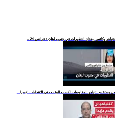
.. نتنياهو وكاتس يبحثان التطورات في جنوب لبنان • فرانس 24
.. هل يستخدم نتنياهو المفاوضات لكسب الوقت حتى الانتخابات الإسرا