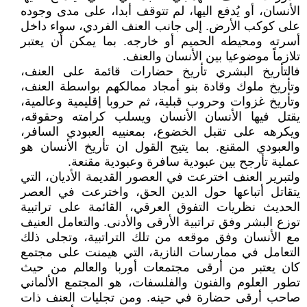
الأنسان، أو يُدفع اليها، لم تتوقف أبدا، على مدى وجوده
على كوكب الأرض. إلى جانب العنف الفردي، سواء داخل
أسرته ومحيطه الحميم أو خارجه. بما يمكن أن يعتبر
تلازماً موضوعيا بين الأنسان والعنف.
فالتأريخ البشري تأريخ حضارات قائمة على العنف،
وتأريخ ملوك وقادة بنو أمجاد ممالكهم بواسطة العنف،
وتأريخ غزوات وحروب قبلية، ثم حروبا إقليمية وعالمية،
يقتل فيها الأنسان الأنسان ويسلب كرامته وحقوقه،
ويكرهه على تقبل الخضوع، بمعنييه العبودي السافر،
والعبودي المقنع. بما يتيح القول ان تأريخ الأنسان هو
عملية تأرجح بين عبودية سافرة وعبودية مقنعة.
ولتبرير العنف اخترعت في العصور القديمة الأديان، التي
يتقاتل أتباعها حول الدين الحق، واخترعت في العصر
الحديث نظريات التفوق العرقي، القائمة على تراتبية
توزع البشر وفق تراتبية الأرقى والأدنى. والتعامل العنيف
مع الأنسان وفق موقعه من تلك التراتبية، وتجلى ذلك
التعامل في ممارسات النازية، التي هيمنت على مجتمع
كان يعتبر من أرقى مجتمعات أوربا والعالم من حيث
تطور العلوم والفنون والفلسفات، هو المجتمع الألماني
صاحب أرقى حضارة في حينه. ومن تجليات العنف ذات