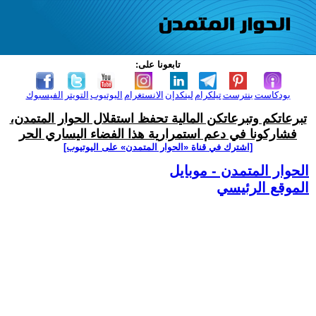
تابعونا على:
بودكاست
بنترست
تيلكرام
لينكدإن
الانستغرام
اليوتيوب
التويتر
الفيسبوك
تبرعاتكم وتبرعاتكن المالية تحفظ استقلال الحوار المتمدن،
فشاركونا في دعم استمرارية هذا الفضاء اليساري الحر
[اشترك في قناة ‫«الحوار المتمدن» على اليوتيوب]
الحوار المتمدن - موبايل
الموقع الرئيسي