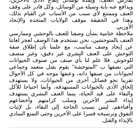
يمارس العنف، ويمده بوسائل إيقاع الأذى بالآخرين،
ويدافع عنه بأية وسيلة من الوسائل، وكل قادر على وقف
العنف وممتنع لأي سبب من الأسباب عن القيام بذلك،
وهذا في الحقيقة موقف الولايات المتحدة والإتحاد
الأوربي.
ملاحظة ختامية بشأن وصفنا للعنف بالوحشي وممارسي
العنف بالمتوحشين، نحن نستخدم هذا الوصف لعجز لغاتنا
عن إيجاد وصف مناسب، مع علمنا بأن إطلاق صفة
التوحش على العنف البشري غير دقيق، وغير منصف
للوحوش. فلا علم لنا بأي صنف من صنوف الحيوانات
التي نصفها ب "المتوحشة" يقوم بقتل متعمد وجماعي
لحيوانات من صنفها ذاته، وعنفها موجه في كل الأحوال
تقريبا نحو فصائل أخرى من الحيوانات، ولا يستهدف
إلحاق الأذى بالحيوانات المستهدفه، وأنما احتياجا للأكل
والبقاء على قيد الحياة، بينما العنف البشري يستهدف
إيذاء البشر الآخرين وسلب كرامتهم وأخضاعهم
وأفناءهم، ليس بسبب الحاجة إلى البقاء، بل لإثبات
التفوق وترسيخه قسرا على الآخرين وحتى التمتع السادي
بالإيذاء والقتل.