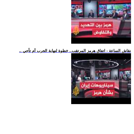
.. نقاش الساعة - اتفاق هرمز المرتقب.. خطوة لنهاية الحرب أم تأجي