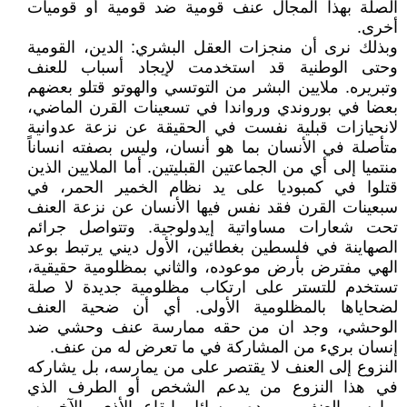
الصلة بهذا المجال عنف قومية ضد قومية أو قوميات
أخرى.
وبذلك نرى أن منجزات العقل البشري: الدين، القومية
وحتى الوطنية قد استخدمت لإيجاد أسباب للعنف
وتبريره. ملايين البشر من التوتسي والهوتو قتلو بعضهم
بعضا في بوروندي ورواندا في تسعينات القرن الماضي،
لانحيازات قبلية نفست في الحقيقة عن نزعة عدوانية
متأصلة في الأنسان بما هو أنسان، وليس بصفته انساناً
منتميا إلى أي من الجماعتين القبليتين. أما الملايين الذين
قتلوا في كمبوديا على يد نظام الخمير الحمر، في
سبعينات القرن فقد نفس فيها الأنسان عن نزعة العنف
تحت شعارات مساواتية إيدولوجية. وتتواصل جرائم
الصهاينة في فلسطين بغطائين، الأول ديني يرتبط بوعد
الهي مفترض بأرض موعوده، والثاني بمظلومية حقيقية،
تستخدم للتستر على ارتكاب مظلومية جديدة لا صلة
لضحاياها بالمظلومية الأولى. أي أن ضحية العنف
الوحشي، وجد ان من حقه ممارسة عنف وحشي ضد
إنسان بريء من المشاركة في ما تعرض له من عنف.
النزوع إلى العنف لا يقتصر على من يمارسه، بل يشاركه
في هذا النزوع من يدعم الشخص أو الطرف الذي