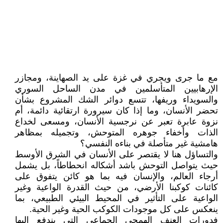
مع ما جرى ويجري في غزة على يد الصهاينة، ومجازر
الإرهابيين المتأسلمين في مدن الساحل السوري
والسويداء وريفها، تتسع دوائر الشك المشروع بشأن
تحضر الأنسان، وما إذا كان سيرورة ارتقائية دائمة، أم
نزوة عابرة تعبر عن نرجسية الأنسان، ومسعى لخداع
الذات وأخفاء جوهره المتوحش، وتجميله بمظاهر
هامشية غير متأصلة في بناءه النفسي؟
والتساؤل هنا لا يقتصر على الأنسان في الشرق الأوسط
حيث يتواصل التوحش باشد أشكاله انحطاطاً، بل يشمل
أرجاء العالم، والإنسان فيه بما هو كائن يتفوق على
كائنات كوكبنا الأرضي، من حيث القدرة الواعية وغير
الواعية على التأثير في المحيط البيئي الطبيعي، بما
ينعكس على كل موجودات الكوكب الحية وغير الحية.
فدورات العنف الهمجي الجماعي التي يندفع اليها