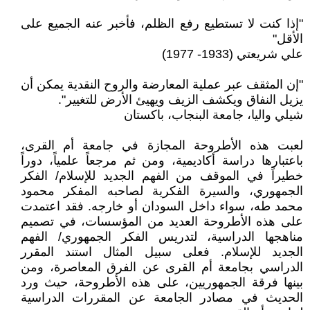
"إذا كنت لا تستطيع رفع الظلم، فأخبر عنه الجميع على
الأقل"
علي شريعتي (1933- 1977)
"إن المثقف عبر عملية المعارضة والروح النقدية يمكن أن
يزيل النفاق ويكشف الزيف ويهيئ الأرض للتغيير".
شيلي واليا، جامعة البنجاب، باكستان
لعبت هذه الأطروحة المجازة في جامعة أم القرى،
باعتبارها دراسة أكاديمية، ومن ثم مرجعاً علمياً، دوراً
خطيراً في الموقف من الفهم الجديد للإسلام/ الفكر
الجمهوري، والسيرة الفكرية لصاحبه المفكر محمود
محمد طه، سواء داخل السودان أو خارجه. فقد اعتمدت
على هذه الأطروحة العديد من المؤسسات، في تصميم
مناهجها الدراسية، لتدريس الفكر الجمهوري/ الفهم
الجديد للإسلام. فعلى سبيل المثال استند المقرر
الدراسي بجامعة أم القرى عن الفرق المعاصرة، ومن
بينها فرقة الجمهوريين، على هذه الأطروحة، حيث ورد
الحديث في مصادر الجامعة عن المقررات الدراسية