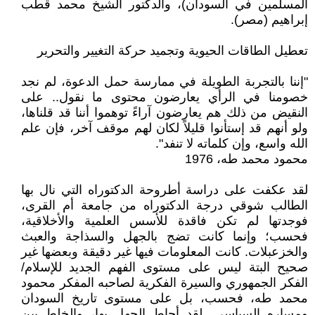
المسلمين في السودان)، والدكتور الشيخ محمد قطب
إبراهيم (مصر).
تعطيل الطاقات الحيوية وتجميد حركة التغيير والتحرير
"إننا بالتجربة الطويلة في ممارسة حمل الدعوة، لم نجد
خصومنا في الرأي يعارضون محتوى ما نقول.. على
النقيض من ذلك هم يعارضون آراءً توهموا أننا قد قلناها،
ولو أنهم قد إستأنوا قليلاً لكان لهم موقف آخر، فإن علم
الله واسع، وإن كلماته لا تنفد".
محمود محمد طه، 1976
لقد عكفت على دراسة أطروحة الدكتوراه التي نال بها
الطالب شوقي درجة الدكتوراه من جامعة أم القرى،
فوجدتها لم تكن فاقدة للأسس العلمية والأخلاقية،
فحسب؛ وإنما كانت تضج بالجهل والسذاجة والعبث
والخزعبلات. كانت المعلومات فيها غير دقيقة وبعضها غير
صحيح البتة ليس على مستوى الفهم الجديد للإسلام/
الفكر الجمهوري والسيرة الفكرية لصاحبه المفكر محمود
محمد طه، فحسب، بل على مستوى تاريخ السودان
ومساره السياسي. لقد أحاط الجهل بها، والخلط بين