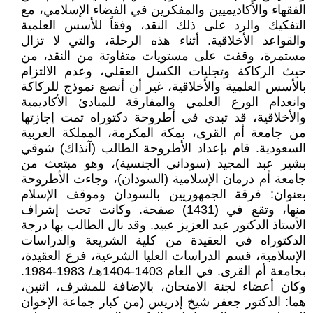
الفقهاء والأكاديميين والمفكرين في الفضاء الإسلامي، مع
التفكيك والرد على ذلك النقد، وفقاً للأسس العلمية
والقواعد الأخلاقية. أثناء هذه الرحلة، والتي لا تزال
مستمرة، وقفت على مستويات متفاوتة من النقد، من
حيث الركاكة وتجليات الكسل العقلي، وعدم الالتزام
بالأسس العلمية والأخلاقية، غير أن أنصع نموذج للركاكة
وانعدام الورع العلمي والمفارقة للمبادئ الأكاديمية
والأخلاقية، قد تبدى في أطروحة دكتوراه تمت إجازتها
من جامعة أم القرى، بمكة المكرمة، المملكة العربية
السعودية. قام بإعداد الأطروحة الطالب (آنذاك) شوقي
بشير عبد المجيد (سوداني الجنسية)، وهو مبتعث من
جامعة أم درمان الإسلامية (السودان)، وجاءت الأطروحة
بعنوان: فرقة الجمهوريين بالسودان وموقف الإسلام
منها، وتقع في (1431) صفحة. وكانت تحت إشراف
الأستاذ الدكتور عبد العزيز عبيد. وقد نال الطالب بها درجة
الدكتوراه في العقيدة من كلية الشريعة والدراسات
الإسلامية، قسم الدراسات العليا الشرعية، فرع العقيدة،
بجامعة أم القرى. في العام 1403-1404هـ/ 1983-1984.
وكان أعضاء لجنة الامتحان، بالإضافة للمشرف، اثنين،
هما: الدكتور جعفر شيخ إدريس (من كبار جماعة الإخوان