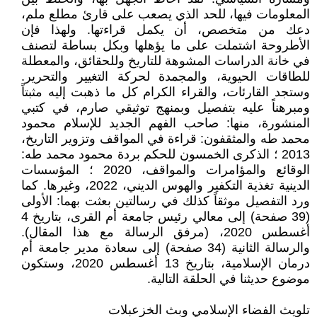
المعلومات فيها، للحد الذي يصعب على قارئ مطلع ملم،
دعك من متخصص، أن يكمل قراءتها. ولهذا فإن
الأطروحة اشتملت على ما يؤهلها وبكل بساطة لتصنف
في خانة الدراسات المشوهة للتاريخ وللحقائق، والمعطلة
للطاقات الحيوية، والمجمدة لحركة التغيير والتحرير.
وستجد القارئات، والقراء الكرام كل ما ذهبت إليه مثبتاً
ومبرهناً عليه بتفصيل وبمنهج توثيقي صارم، في كتبي
المنشورة، منها: صاحب الفهم الجديد للإسلام محمود
محمد طه والمثقفون: قراءة في المواقف وتزوير التاريخ،
2013 ؛ الذكرى الخمسون للحكم بردة محمود محمد طه:
الوقائع والمؤامرات والمواقف، 2020 ؛ المؤسسات
الدينية تغذية التكفير والهوس الديني، 2022، وغيرها. كما
ورد التفصيل موثقاً كذلك في رسالتين بعثت بهما: الأولى
(39 صفحة) إلى معالي رئيس جامعة أم القرى، بتاريخ 4
أغسطس 2020، (مرفق الرسالة مع هذا المقال).
والرسالة الثانية (34 صفحة) إلى سعادة مدير جامعة أم
درمان الإسلامية، بتاريخ 13 أغسطس 2020، وستكون
موضوع حديثنا في الحلقة التالية.
تلويث الفضاء الإسلامي وبث الخزعبلات