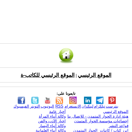
الموقع الرئيسي
الموقع الرئيسي للكاتب-ة
|
تابعونا على:
بنترست
تيلكرام
لينكدإن
الانستغرام
RSS
اليوتيوب
التويتر
الفيسبوك
الموقع الرئيسي
أخبار عامة
هيئة ادارة الحوار المتمدن - للإتصال بنا
وكالة أنباء المرأة
إحصائيات مؤسسة الحوار المتمدن
اخبار الأدب والفن
قواعد النشر
وكالة أنباء اليسار
ابرز كتاب / كاتبات الحوار المتمدن
وكالة أنباء العلمانية