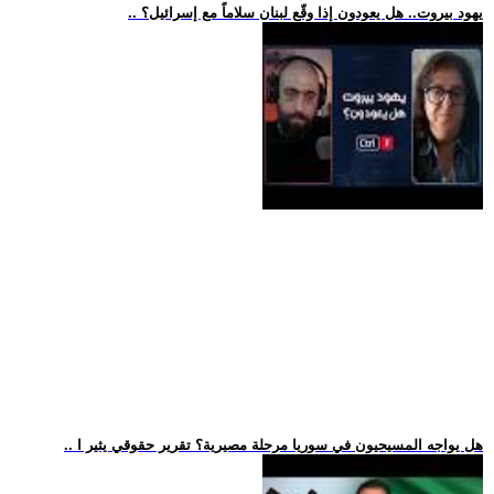
.. يهود بيروت.. هل يعودون إذا وقّع لبنان سلاماً مع إسرائيل؟
.. هل يواجه المسيحيون في سوريا مرحلة مصيرية؟ تقرير حقوقي يثير ا