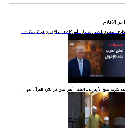
اخر الافلام
.. خارج الصندوق | حصار شامل.. أميركا تضرب الإخوان في كل مكان
.. بعد تكريم شيخ الأزهر له.. الطفل أنس يبدع في تلاوة القرآن بدو