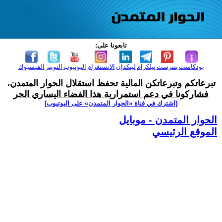
تابعونا على:
بودكاست
بنترست
تيلكرام
لينكدإن
الانستغرام
اليوتيوب
التويتر
الفيسبوك
تبرعاتكم وتبرعاتكن المالية تحفظ استقلال الحوار المتمدن،
فشاركونا في دعم استمرارية هذا الفضاء اليساري الحر
[اشترك في قناة ‫«الحوار المتمدن» على اليوتيوب]
الحوار المتمدن - موبايل
الموقع الرئيسي