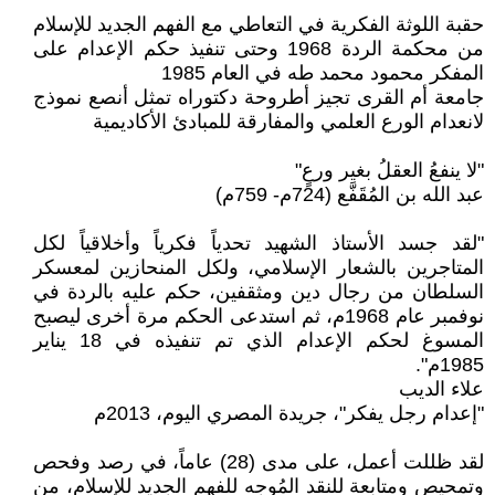
حقبة اللوثة الفكرية في التعاطي مع الفهم الجديد للإسلام
من محكمة الردة 1968 وحتى تنفيذ حكم الإعدام على
المفكر محمود محمد طه في العام 1985
جامعة أم القرى تجيز أطروحة دكتوراه تمثل أنصع نموذج
لانعدام الورع العلمي والمفارقة للمبادئ الأكاديمية
"لا ينفعُ العقلُ بغير ورعٍ"
عبد الله بن المُقَفَّع (724م- 759م)
"لقد جسد الأستاذ الشهيد تحدياً فكرياً وأخلاقياً لكل
المتاجرين بالشعار الإسلامي، ولكل المنحازين لمعسكر
السلطان من رجال دين ومثقفين، حكم عليه بالردة في
نوفمبر عام 1968م، ثم استدعى الحكم مرة أخرى ليصبح
المسوغ لحكم الإعدام الذي تم تنفيذه في 18 يناير
1985م".
علاء الديب
"إعدام رجل يفكر"، جريدة المصري اليوم، 2013م
لقد ظللت أعمل، على مدى (28) عاماً، في رصد وفحص
وتمحيص ومتابعة للنقد المُوجه للفهم الجديد للإسلام، من