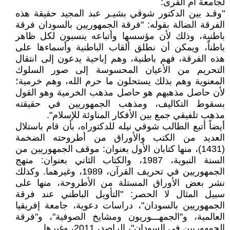
لجامعة أم القرى:
"وقـد بين الدكتور شوقي بشيـر عبد المجيد حقيقة هذه
الفرقة الضالة بقوله: "فرقة الجمهوريين بالسودان فرقة
باطنية، وذلك لأن مؤسسها وأتباعه ينسبون لكل ظاهر
باطناً، ويمكن أن نطلق ألقاب الباطنية وأسماءها على
هذه الفرقة، فهم باطنية، وهم إباحية يدعون إلى انتقال
التحريم من الأعيان المحسوسة إلى صور السلوك
المعنوية وهم بذلك يستحلون ما حرم الله، وهم خرمية؛
لأن حاصل مذهبهم هو حاصل مذهب الخرمية وهو القول
بسقوط التكاليف، ومذهب الجمهوريين في حقيقته
مذهب تلفيقي جمع بين الأفكار المناوئة للإسلام".
أيضاً أتبع الطالب شوقي نيله للدكتوراه، بأن قام باستلال
العديد من الكتب والأوراق من أطروحته الضخمة
(1431)، منها كتابان الأول بعنوان: موقف الجمهوريين من
السنة النبوية، 1987، والكتاب الثاني بعنوان: منهج
الجمهوريين في تحريف القرآن، 1989، وغيرهما. وكذلك
نشر بعض الأوراق المستلة من الأطروحة، منها على
سبيل المثال لا الحصر: "التأويل الباطني عند فرقة
الجمهوريين بالسودان"، دراسات دعوية، جامعة إفريقيا
العالمية، و"الجمهـــوريون ومشايخ الصوفية"، و"فرقة
الجمهوريين في السودان"، الراصد، 2011، وغيرها.