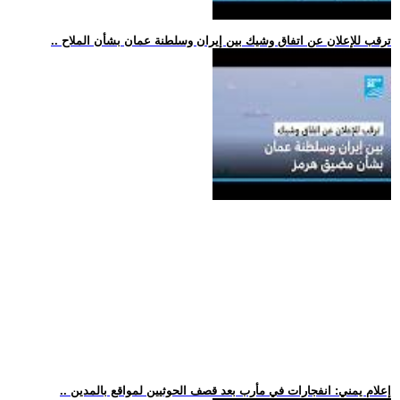
.. ترقب للإعلان عن اتفاق وشيك بين إيران وسلطنة عمان بشأن الملاح
.. إعلام يمني: انفجارات في مأرب بعد قصف الحوثيين لمواقع بالمدين