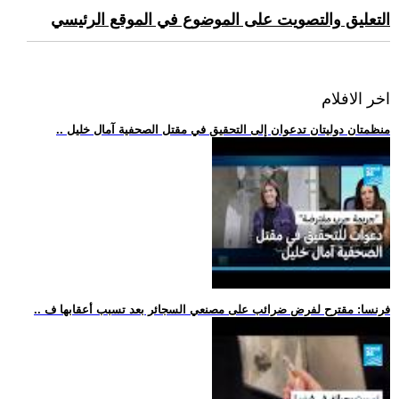
التعليق والتصويت على الموضوع في الموقع الرئيسي
اخر الافلام
.. منظمتان دوليتان تدعوان إلى التحقيق في مقتل الصحفية آمال خليل
.. فرنسا: مقترح لفرض ضرائب على مصنعي السجائر بعد تسبب أعقابها ف