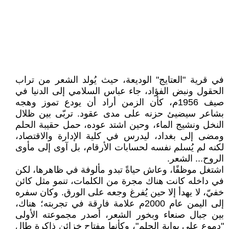
في قرية "العتايج" الوديعة، حيث يُولد الشعر من تراب
الحقول ونبض الفؤاد، جاء عباس السلامي إلى الدنيا في
صيف 1956م، كأن الزمن أراد أن يودع تموز وهجه
بشاعر سيضيئ حزنه على مدى عقود. تربّى بين ظلال
النخل ونشيج الماء، وحين اشتد عوده، حمل حقيبة الحلم
ومضى إلى بغداد، ليدرس في كلية الإدارة والاقتصاد،
لكنه لم يُسلم نفسه لحسابات الأرقام، بل آوى إلى مأوى
الروح... الشعر.
اشتغل موظفًا، وعاش حياةً تبدو مألوفة في ظاهرها، لكن
في داخله كانت هناك مجرة من الكلمات، تنمو مثل كائن
خفيّ، لا يهدأ إلا حين يُفرغ وجعه على الورق. وكان سفره
إلى اليمن عام 2000م علامة فارقة في تجربته؛ هناك،
بين جبال صنعاء وبخور الشعر، أصدر مجموعته الأولى
"دموع على بوابة الحلم"، وكأنها مفتاح خزائن ذاكرة طال