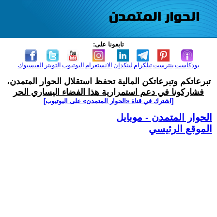
تابعونا على:
بودكاست
بنترست
تيلكرام
لينكدإن
الانستغرام
اليوتيوب
التويتر
الفيسبوك
تبرعاتكم وتبرعاتكن المالية تحفظ استقلال الحوار المتمدن،
فشاركونا في دعم استمرارية هذا الفضاء اليساري الحر
[اشترك في قناة ‫«الحوار المتمدن» على اليوتيوب]
الحوار المتمدن - موبايل
الموقع الرئيسي