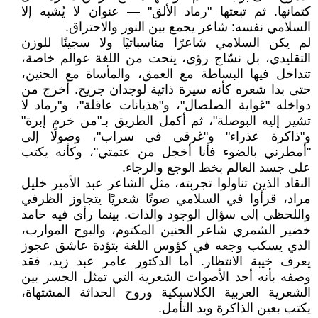
كتمانها. ثم تبعتها "رماد الألق" — عنوان لا يُشبه إلا
السلامي نفسه: شاعر يجمع بين النور والاحتراق.
لم يكن السلامي شاعرًا مناسباتيًا ولا سجينًا للوزن
التقليدي، بل نسّاج رؤى، ينحت من اللغة عوالم خاصة،
تتداخل فيها البساطة مع العمق، والمأساة مع الحنين،
حتى بدا شعره كأنه سيرة ذاتية لوجدان جريح. أخرج من
دواخله "غواية الصلصال"، و"هذيانات عاقلة"، و"رماد لا
تشير إليه البوصلة"، ثم أكمل الطريق بـ"من خرم إبرة"
و"ذاكرة عذراء" و"غرقى في سراب"، وصولًا إلى
"أمطرني بالضوء فأنا أخجل من عتمتي"، وكأنه يكتب
على جسد العالم بخط الوجع والرجاء.
النقاد الذين تناولوا تجربته، مثل الشاعر عبد الأمير خليل
مراد، قرأوا في السلامي صوتًا شعريًا يتجاوز الظرفي
واللحظي إلى سؤال الوجود والذات. بينما رأى فيه حامد
خضير الشمري شاعر الحنين المكتوم، والبوح الموارب،
الذي يسكب وجعه في كؤوس اللغة بتؤدة عاشق عجوز
يعرف خيبة الانتظار. أما الدكتور عامر عبد زيد، فقد
وصفه بأنه أحد الأصوات الشعرية التي تمثل الجسر بين
الشعرية العربية الكلاسيكية وروح الحداثة المشتهاة،
يكتب بعين الذاكرة ويد التأمل.