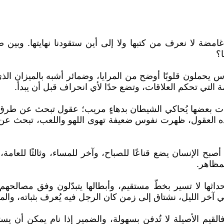
ضة لا نعرف من كتبها ولا إلى أين ستقودنا نهايتها. وبين ص
ا؟
س يحملون قلوبًا أوضح من المرايا، وضمائر أشبه بالميزان الذي 
مة التي تحكم العلاقات، وتضع حدًا لأي انحراف قبل أن يبدأ.
تى بات بعضها يُحاكي الشيطان بدهاءٍ مريب؛ عقول تبحث عن 
 هذه العقول، ظهرت نفوس ضعيفة تهوى اللهو واللعب، تبحث عن 
أصبح الإنسان يضع قناعًا للصباح، وآخر للمساء، وثالثًا للعامة
مظاهر.
ثها لا تسير بخطّ مستقيم، وأبطالها يتبدّلون وفق مصالحهم، و
 الليل، نشتاق إلى زمن كان الرجل فيه يُعرف بثباته، والمرأة
القيم الأصيلة لا تُدفن بسهولة، والضمير إذا نام يمكن أن ي