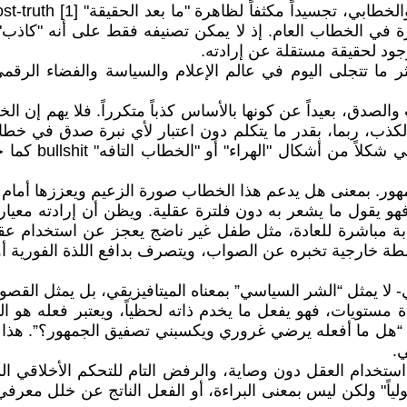
رة في الخطاب العام. إذ لا يمكن تصنيفه فقط على أنه "كاذب"
وجود لحقيقة مستقلة عن إرادته.
ما تتجلى اليوم في عالم الإعلام والسياسة والفضاء الرقمي،
لصدق، بعيداً عن كونها بالأساس كذباً متكرراً. فلا يهم إن الخ
 الكذب، ربما، بقدر ما يتكلم دون اعتبار لأي نبرة صدق في خط
الحقائق والمصدا
جمهور. بمعنى هل يدعم هذا الخطاب صورة الزعيم ويعززها أم
و يقول ما يشعر به دون فلترة عقلية. ويظن أن إرادته معيار ا
بة مباشرة للعادة، مثل طفل غير ناضج يعجز عن استخدام عقله
بسلطة خارجية تخبره عن الصواب، ويتصرف بدافع اللذة الفورية 
ي- لا يمثل “الشر السياسي” بمعناه الميتافيزيقي، بل يمثل القصو
تويات، فهو يفعل ما يخدم ذاته لحظياً، ويعتبر فعله هو الم
: “هل ما أفعله يرضي غروري ويكسبني تصفيق الجمهور؟”. هذا با
ي.
لياً" ولكن ليس بمعنى البراءة، أو الفعل الناتج عن خلل معر