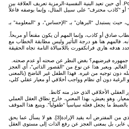
يمثّل الرئيس الأمريكي دونالد ترامب، في سلوكه السياسي والخطابي، تجسيداً مكثفاً لظاهرة "ما بعد الحقيقة" Post-truth [1]. أي حين تعيد البنية النفسية-الرمزية تعريف العلاقة بين
 أو "كاذب محترف" على سبيل المثال، وإنما بوصفه فاعلاً
 حيث يستبدل “البرهان” بـ “الإحساس”، و ”المعلومة” بـ
طاب صادق أو كاذب، وإنما المهم أن يكون مقنعاً أو مربحاً.
ابه. فالمهم هنا هو درجة التأثير وليس مطابقة الخطاب مع
قية. ومن هذا المنظور، يغدو خطابه السياسي شكلاً من أشكال "الهراء" أو "الخطاب التافه" bullshit كما حدد هدفه هاري فرانكفورت باللامبالاة التامة تجاه الحقيقة
ام جمهوره فيرضيهم؟ بغض النظر عن صحته أو عدم صحته.
لعالم. ويعبر هذا عن نوع من “القصور الذاتي”، أي العجز
 دون توجيه من غيره. فهذا الطفل غير الناضج (بالمعنى
أو الرغبة دون أي نظام وواجب أخلاقي أو معيار عقلي كلي،
ر العقلي الأخلاقي الذي حذر منه كانط.
عيار. وهو يعيش، بهذا المعنى، خارج نطاق العقل العملي
لضبط ما يجعل فعله سياسياً “طفولياً”. وينبع هذا الموقف
حيث يمثل ترامب قصوراً عقلياً متعمداً يتمثل في العجز عن استخدام العقل دون وصاية، والرفض التام للتحكم الأخلاقي الذي من المفترض أنه يقيد الإرادة[3]. هو لا يسأل عما يحق
في عابر، بل بمعنى العجز عن رفع الذات إلى مستوى العقل