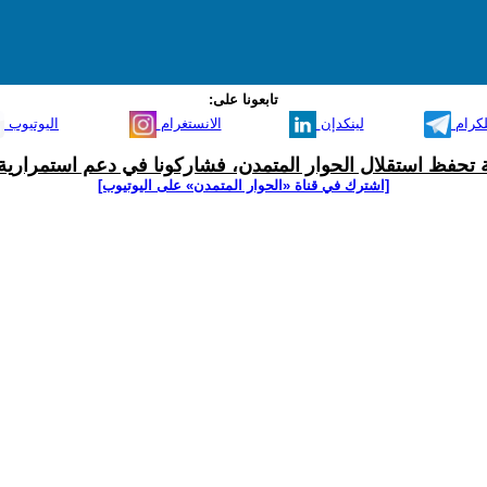
تابعونا على:
لكرام
لينكدإن
الانستغرام
اليوتيوب
ية تحفظ استقلال الحوار المتمدن، فشاركونا في دعم استمرارية 
[اشترك في قناة ‫«الحوار المتمدن» على اليوتيوب]