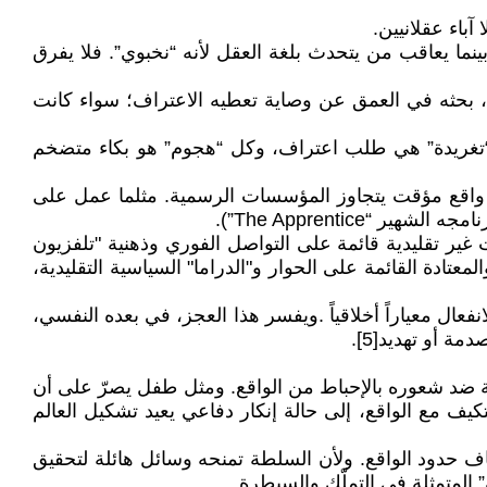
آباء عقلانيين.
ينما يعاقب من يتحدث بلغة العقل لأنه “نخبوي”. فلا يفرق
ة"، بحثه في العمق عن وصاية تعطيه الاعتراف؛ سواء كانت
فكل “تغريدة” هي طلب اعتراف، وكل “هجوم” هو بكاء متضخم
ء واقع مؤقت يتجاوز المؤسسات الرسمية. مثلما عمل على
The Apprentic”).
 غير تقليدية قائمة على التواصل الفوري وذهنية "تلفزيون
تادة القائمة على الحوار و"الدراما" السياسية التقليدية،
فعال معياراً أخلاقياً .ويفسر هذا العجز، في بعده النفسي،
 أو تهديد[5].
سية ضد شعوره بالإحباط من الواقع. ومثل طفل يصرّ على أن
ف مع الواقع، إلى حالة إنكار دفاعي يعيد تشكيل العالم
اف حدود الواقع. ولأن السلطة تمنحه وسائل هائلة لتحقيق
” المتمثلة في التملّك والسيطرة.