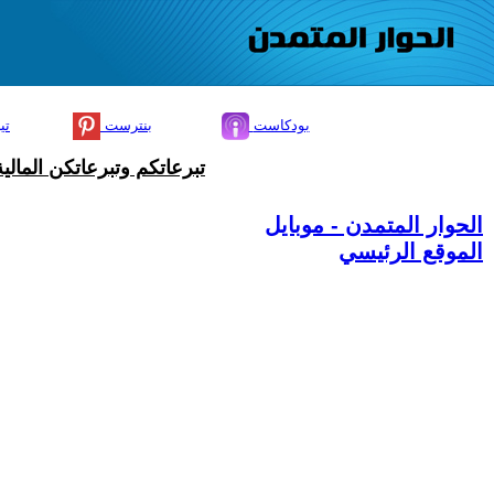
بودكاست
بنترست
تي
تبرعاتكم وتبرعاتكن المال
الحوار المتمدن - موبايل
الموقع الرئيسي