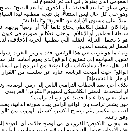
العمومي الذي يفترض في الحاكم الخضوع له.
وفي سياق “ما بعد الحقيقة”، أو بالأحرى "ما بعد النضج"، يصبح تر
وهو على كل حال ليس استثناءً، بل نتيجة منطقية لهذا السياق،
-مثلاً- على مستوى الإرادة بين “الحرية” و“التلقائية”.
وإذا كان الطفل الكانطي يحتاج دائماً “أباً” أو “وصياً" ي
سلطة الجماهير أو الإعلام، أو حتى انعكاس صورته في عيون ا
هو لا يحتمل العزلة العقلية التي تتطلبها الحرية الأخلاقية
لطفل لم يشبعه المديح.
وثمة ما هو غريب في هذا الرئيس، فقد مارس التغريد (سواء
تحويل السياسة إلى تلفزيون الواقع(الذي يقوم أساساً على سلطة القرا
لقد نقل، فعلاً، ديناميكيات تلك النوعية من البرامج إلى الس
الواقع". حيث أصبحت الرئاسة عبارة عن سلسلة من "القرارات" ال
لو جاز لنا التشبيه[4].
بكلام آخر، يعيد الخطاب الترامبي الناس إلى زمن الوصاية، وتمج
لو استخدمنا المعنى الكلاسيكي لمفهوم "النكوص" الفرويدي، أي 
فماذا يعني هذا عند الحديث عن دونالد ترامب؟
حين يشعر ترامب بأن الواقع الراهن يهدد صورته الذاتية، يسع
لعبته لم تنكسر رغم وضوح الكسر، كسبيل للهروب من "الواقع 
وفق رغبته.
هنا يتجلى "النكوص" الفرويدي في أوضح حالاته، أي العودة إ
هذه الأوهام، تتحول النرجسية إلى قوة تدمير سياسي. إنها رغبة ل