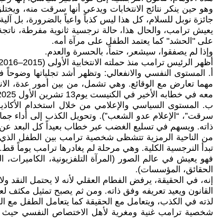
وهو حين ينكر نتائج الانتخابات ويدعي أنها سرقت منه، ويختلق
جائزة نوبل للسلام، كل هذا ليس كذباً واعياً بالضرورة، بل آلي
على "الحشد" كما يعتمد الطفل على مرآة أمه.
وإذا لم يصفقوا، سيشعر، حتماً، بالحسرة والعدم.
أظهر الرئيس ترامب منذ حملته الانتخابية الأولى (2015–2016)، جميع تلك العلامات الجوهرية، وفقاً لمستويين :
أ. المستوى النفسي والانفعالي: وتظهر أشد تجلياتها وضوحاً
مهما تعارض مع الوقائع. وهي تشمل، من بين أمور عدة، الان
معه في خطابه الأخير في الكنيست يوم13 تشرين الأول 2025) [7]
سرقت”، “الإعلام عدو الشعب”). وتحويل الكذب إلى أداء جما
ذاته. ويسهم في تسليع الغضب عبر خطاب بعيداً كل البعد عن
من الناحية الرمزية تتشظى شخصية ترامب بين الطفل الذي يرى
تبدأ النرجسية الكلية. وهي مرحلة لم يغادرها ترامب يوماً قط.
فهو يعيش في عالم الصور (المرآة التلفزيونية، الكاميرات، ا
الحقائق، المؤسسات).
إنه، في الحقيقة، يرفض الفطام العقلي لأنه لا يحتمل النقد ول
القانون ويعيد تعريفه وفق ذاته. ومن ثم يصبح تمثيل مكثف ل
لذته في الكذب، ويتعامل مع الحقيقة كما يتعامل الطفل مع الل
شخصية ترامب غنية ومغرية لأهل الاختصاص النفسي حيث يمكن م