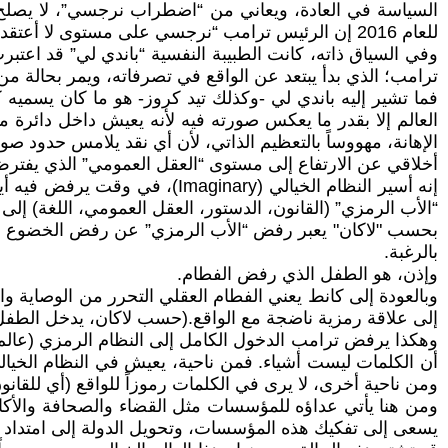
السياسة في العادة، ويعاني من “اضطراب نرجسي”، لا يصلح لأن
للعام 2016 إن الرئيس ترامب “نرجسي على مستوى لا أعتقد أن هذا البلد قد رآه على الإطلاق من قبل”[9].
ترامب؛ الذي بدأ يبتعد عن الواقع في تصرفاته، ويمر بحالة من تق
فما تشير إليه باندي لي -وكذلك تيد كروز- هو ما كان يسميه 
العالم إلا بقدر ما يعكس صورته فيه لأنه يعيش داخل دائرة مغ
الإهانة، مهووساً بالتعظيم الذاتي، لأن أي نقد يلامس حدود
أخلاقي عن الارتفاع إلى مستوى “العقل العمومي” الذي يفتر
“الأب الرمزي” (القانون، الدستور، العقل العمومي، اللغة) إلى "الأنا ال
بحسب "لاكان" يعبر رفض “الأب الرمزي” عن رفض الخضوع للّغة
بالرغبة.
وإذن، هو الطفل الذي رفض الفطام.
وبالعودة إلى كانط يعني الفطام العقلي التحرر من الوصاية واس
إلى علاقة رمزية ناضجة مع الواقع.(حسب لاكان، يدخل الطفل 
وهكذا يرفض ترامب الدخول الكامل إلى النظام الرمزي (عالم ا
أن الكلمات ليست أشياء. فمن ناحية، يعيش في النظام الخيال
ومن ناحية أخرى، لا يرى في الكلمات رموزاً للواقع (أي للقانون
ومن هنا يأتي عداؤه للمؤسسات مثل القضاء والصحافة والأكاديمي
يسعى إلى تفكيك هذه المؤسسات، وتحويل الدولة إلى امتداد لغر