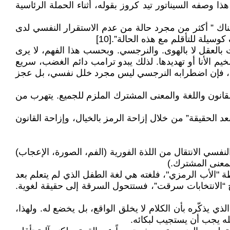
وصفه السيناتور تيد كروز بقوله، أثناء الحملة الرئاسية
ه، كانت الطبيبة النفسية “باندي لي” قد اعتبرت، في رسالة نشرتها نيويورك تايمز في نهاية العام 2017 أن هناك ” أكثر من مجرد حالة من عدم الاستقرار النفسي لدى
سيلة للتأقلم مع هذه الحالة”.[10]
ت بالعقل لا بالهوى. والنرجسي. وبحسب هذا الفهم، لا يرى
يم الأنا أو تهديدها. لذلك يبدو ترامب دائم الغضب، سريع
معنى، فإن اضطرابه النرجسي ليس مجرد خلل نفسي، بل عجز
Imagi)، في وقت يرفض فيه أيضاً الدخول الكامل في النظام الرمزي (Symbolic)، أي عالم القانون واللغة والمعنى المشترك الملزم للجميع. يتهرب من
الحقيقة” من خلال إزاحة الرمز بالخيال، وإزاحة القانون
نفسي الانتقال من اللذة الفورية (الفم، الصورة، الإعجاب)
لمعنى المشترك.)
 "الأب الرمزي"، فلغته هي لغة الطفل الذي لم يتعلم بعد
خ “الانتخابات سرقت”، فستتحول السرقة إلى حقيقة لغوية.
ي يذكّره بأن الكلام لا يخلق الواقع، بل يخضع له. ولهذا،
كله يجب أن يستجيب لبكائه.