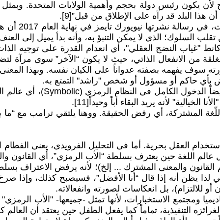
 يكون رئيس دولة بحجم وأهمية الولايات المتحدة. وبمثل هذا 
وفي السياق ذات
لب السلوك؛ الذي لا يمكن التنبؤ به، وأنه بدأ يميل إلى العنف كو
كانط "غياب النضج العقلي"، أي انعدام القدرة على توجيه الذا
لقة من الانفعال الذاتي، حيث لا يكون “الآخر” سوى مرآة لتضخ
 صورته سوف يفهمه بصفته عدواناً على الكيان نفسه. وبهذا ال
ض بأي حاكم أو مسؤول أو شخص "راشد" التمتع به.
إنه أسير النظام الخيالي (nary
خيالية" لأنه يريد البقاء أباً وحيداً[11].
 المشتركة، أي رفض الحقيقة. ووهنا يلتقي ترامب مع “ما بعد 
تخدام العقل بحرية. أما في التحليل الفرويدي، يعني الفطام ال
عالم اللغة حين يعترف بسلطة “الأب الرمزي”، أي القانون وا
لقانون والمعنى المشترك ... إلخ)؛ لأنه يرفض الاعتراف بسلطة
ي لذا يظن أنه إذا قال “أنا الأفضل”، فسيصبح كذلك، وإذا صر
 أو للالتزام)، بل انعكاسات لصورته وانفعالاته.
ا ومجتمع الاستخبارات، لأنها تمثل -جميعها- "الأب الرمزي" الذ
ائزه التنفيذية، تماماً كما يفعل الطفل حين يعتقد أن العالم 