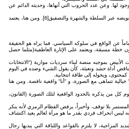
جود لها. وعن عدد الحروب التي أنهاها، وحديثه الدائم عن
يعيش ترامب، والحال هذا، حالة نرجسية ثانوية مفرطة، ناتجة – حسب المنهج الفرويدي- عن حرمان عاطفي قديم يجري تعويضه عبر السلطة والشهرة والتصفيق[6]. ومن هنا، يعتمد
اماً عن الواقع في سلوكه السياسي. فما يراه هو الحقيقة
ن خطة مسبقة، ويعتمد على الإثارة العاطفية(مثلما حصل
سعى إلى "صنع" “واقع بديل” جعل البيت الأبيض بموجبه منصة لبناء سرديات موازية (“الانتخابات
ناقض أداة حشد وتعبئة، كأن يقول الشيء وضده في اليوم
حتوى، ويحوله إلى طاقة انتخابية.
الية تتماهى مع الصورة، و ”أنا” واقعية ناقصة. ومن هنا
م كل من يذكره بالحدود الواقعية لتلك الصورة (القانون،
لمستمر بلا توقف. وأخيراً، يرفض الفطام الرمزي لأنه ينكر
ه ليس انحراف فردي بقدر ما هو مرآة لعالم يعيد اكتشاف
مزاجية، لا يلتزم بالقواعد واللباقة التي يبديها رجال