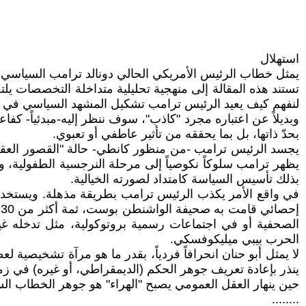
استهلال
يمثل خطاب الرئيس الأمريكي الحالي دونالد ترامب السياسي ظ
تستند هذه المقالة إلى منهجية تحليلية متداخلة التخصصات يل
لنفهم كيف يعيد الرئيس ترامب تشكيل المشهد السياسي في سي
وبديلاً عن اعتباره مجرد "كاذب"، سوف ننظر إليه-مبدئياً- كف
بحدّ ذاتها، بل بما يحققه من تأثير عاطفي أو تعبوي.
يجسد الرئيس ترامب -من منظور كانطي- حالة "القصور العقلي
يظهر ترامب سلوكاً نكوصياً إلى مرحلة النرجسية الطفولية، ور
بذلك تأسيس السياسة كامتداد لصورته الخيالية.
في واقع الأمر يكذب الرئيس ترامب بطريقة مذهلة. ويستخدم "
إ
الصحفية أو في اجتماعات رسمية بروتوكولية، مثل تدخله غ
الحرب بيبي ميليكوفسكي.
لا يمثل أبو حنان انحرافاً فردياً، بقدر ما هو مرآة تشخيصية ل
ينذر بإعادة تعريف جوهر الحكم (الديمقراطي، أو غيره) في زمن 
حين ينهار العقل العمومي يصبح "الهراء" هو جوهر الخطاب ال
........