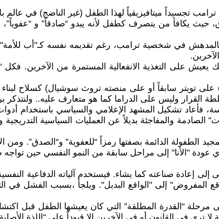
امب تجسيداً ميتافيزيقياً لهذا الطفل (غير الناضج) في عالم بلا 
 حيث يكافأ من يتصرف كطفل لأنه يبدو “صادقاً” و “عفوياً”، ب
وجهه. فالمدهش في شخصية ترامب، رغم تقديمه نفسه كـ"أب للأم
لآخرين.
، لذلك يعيش على التغذية الانفعالية المستمرة من الآخرين. 
 على تويتر سابقاً أو على منصته تروث سوشيال) كسلاح لبنا
ر وليس على الدراما كما هو متعارف عليه.. ولنتذكر برنامجه الشهير “e
ياسة، فأعاد تشكيل المشهد الإعلامي والسياسي باستخدام أدوات
صادمة والمفاجئة بديلاً عن العمليات السياسية التدريجية والمع
يد الطفولة الدائمة بصفتها رمزاً “للعفوية” و“الصدق”. ومن الان
عودة "الأنا" إلى مراحل سابقة من النمو النفسي حين تواجه صدمة
ى إلى إعادة صناعته كما يشاء. فيستخدم آلياته الدفاعية النف
المفروض" إلى "الواقع البديل". ويلجأ ،بسبب الفشل في التكي
لى مرحلة “القدرة المطلقة” التي كان يعيشها الطفل قبل اكتش
ا ترى في القانون أو في الآخرين إلا قيوداً على “اللذة الأصلية