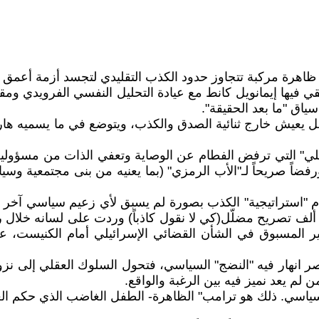
اهرة مركبة تتجاوز حدود الكذب التقليدي لتجسد أزمة أعمق ف
تقي فيها إيمانويل كانط مع عيادة التحليل النفسي الفرويدي و
اق "ما بعد الحقيقة".
اعل يعيش خارج ثنائية الصدق والكذب، ويتوضع في ما يسميه هاري
" التي ترفض الفطام عن الوصاية وتعفي الذات من مسؤولية اس
فضاً صريحاً لـ"الأب الرمزي" (بما يعنيه من بنى مجتمعية وسي
استراتيجية" الكذب بصورة لم يسبق لأي زعيم سياسي آخر أن ا
حصائي قامت به صحيفة الواشنطن بوست، ثمة أكثر من 30 ألف تصريح مضلّل(كي لا نقول كاذباً)
ير المسبوق في الشأن القضائي الإسرائيلي أمام الكنيست،
عصر انهار فيه "النضج" السياسي، فتحول السلوك العقلي إلى نزوة
لم يعد نميز فيه بين الرغبة والواقع.
سياسي. ذلك هو ترامب" الظاهرة- الطفل الغاضب الذي حكم الع