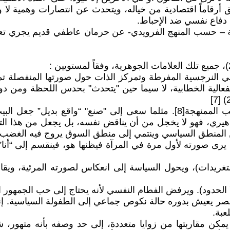
 أرقاماً اقتصادية من خياله، ويتحدث عن انتصارات وهمية لا و
ة دفاع نفسي ضد الإحباط.
 في النرجسية المفرطة وتمركز الذات حول صورتها المنفصلة تم
فعالية الخطابية، لا سيما حين "يتحدث" بحدس اللحظة ومن دو
ب. المستوى السياسي والإعلامي من خلال استخدام الأكاذيب الممنهجة[8]. مثلما 
هيري، فهو لا يخجل من أن يناقض نفسه، بل يجعل من هذا الت
 المنطق السياسي وينتمي إلى منطق السوق يروج فيه الغضب كم
 صورته لأول مرة في المرآة فيظنها هو، فينقسم إلى “أنا” خي
لتغريدات)، ويحول السياسة إلى انعكاس لصورته المرئية، ويقاو
ا الحدود). ويرفض الفطام النفسي لأنه يحتاج إلى حب الجمهور ا
عصر يعيش بدوره حالة نكوص جماعي إلى الطفولة السياسية. إن
عبة.
قاربتها من زوايا متعددة، إلى حد وصفه بأنه متهور، شديد ال