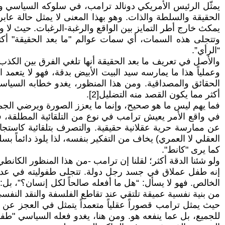
الحقيقة والسلطة والذات. وهو بهذا المعنى لا يمثل حالة عاب
يمكث خارج أطر التمايز بين الواقع والرغبة-الرغبات. حيث لا 
وتتجلى هذه السمات، أي سمات عوالم "ما بعد الحقيقة" أكثر 
“الرأي”.
والأصل في تعريف ما بعد الحقيقة أنها تلغي الفرق بين الكذب وا
وعملياً هذا ما يمارسه سيد البيت الأبيض بدقة، فهو لا يتعمد
أكثر مما يكون القصد منه التضليل[2].
فما يهم ليس ما هو صحيح، وإنما ما يعزز الصورة ويرضي ال
في واقع الأمر يعيش ترامب في نوع من التلقائية المطلقة، فه
عن ممارسة حرية عقلانية حقيقية. والتصرف بتلقائية كاستجا
العقلي لا العمري) يخاف من التفكير بنفسه، لذا يلوذ دائماً 
كما يرى "كانط".
ولو شئنا الدقة أكثر؛ لقلنا إن ترامب -من هذا المنظور الكانط
إنه طفل عملاق في جسد رجل دولة. تتجلى طفوليته في عدة مس
الخالص. فهو لا يسأل: “هل ما أفعله صالحاً لكل إنسان؟”، بل
من بنية نفسية عميقة تلتقي عند تقاطع الفلسفة والنقد النفس
للجميع، بل عما ينفعه هو. ومن هنا، يغدو فعله السياسي "طفو