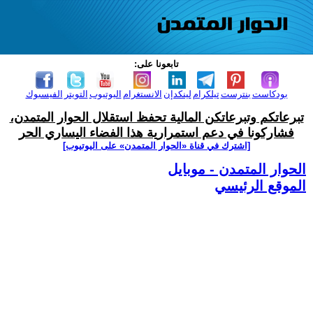
تابعونا على:
بودكاست
بنترست
تيلكرام
لينكدإن
الانستغرام
اليوتيوب
التويتر
الفيسبوك
تبرعاتكم وتبرعاتكن المالية تحفظ استقلال الحوار المتمدن،
فشاركونا في دعم استمرارية هذا الفضاء اليساري الحر
[اشترك في قناة ‫«الحوار المتمدن» على اليوتيوب]
الحوار المتمدن - موبايل
الموقع الرئيسي