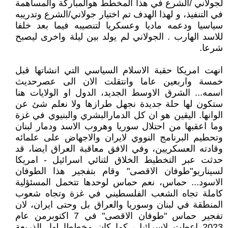
لجولاني /الشرع في هذا المخطط هوالمباركة والمساهمة
في التنفيذ، و لهذا الهدف تم اختيار جولاني/الشرع وتدريبه
سياسيا ودعمه ماديا وعسكريا لتنصيبه فيما بعد خلفا
للاسد الهارب . الجولاني لم يولد بين ليلة واخرى ليصبح
شرعا.
انهت امريكا حقبة الاسلام السياسي التي انشاتها قبل
خمسة واربعين عاما وانتقلت الان الى عصرحديث
اسمه... الشرق الاوسط الجديد، الدول او الولايات هنا
ستكون لها حلة جديدة نجهل طرازها ولا نعلم شئ عن
الوانها. اليقين هو ان كل الدمارالبشري والبنيوي في غزة
وما اعقبها من احتلال سوريا وهروب الاسد ودمار لبنان
وتحطيم البرنامج النووي لايران والاجهاض على علمائه
وقادته العسكريين، وفي الافق معاقبة العراق ايضا، قد
حدثت عبر التخطيط الخلاق لثنائي اسرائيل - امريكا
لسيناريو"طوفان الاقصى" وقام بتفجير هذا الطوفان
الاسود... حماس، نعم حماس لوحدها تتحمل المسئؤلية
كاملة تجاه الشعب الفلسطيني في غزة وتجاه شعوب
المنطقة في لبنان وسوريا والعراق بل وحتى ايران، لان
تفجير حماس "طوفان الاقصى" في 7 اكتوبرمن عام
2023 اعطت لاسرائيل، كما كان مخططا لها، الذريعة