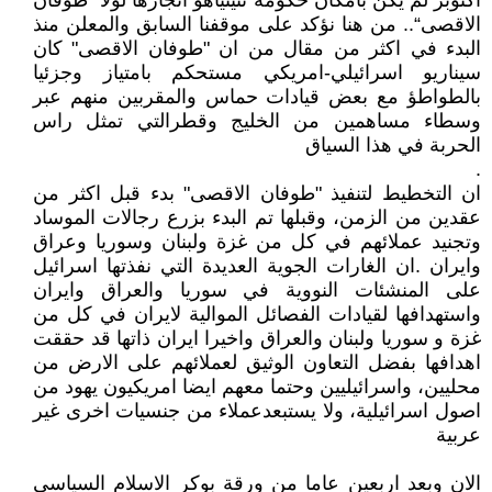
اكتوبر لم يكن بامكان حكومة نتينياهو انجازها لولا "طوفان
الاقصى“.. من هنا نؤكد على موقفنا السابق والمعلن منذ
البدء في اكثر من مقال من ان "طوفان الاقصى" كان
سيناريو اسرائيلي-امريكي مستحكم بامتياز وجزئيا
بالطواطؤ مع بعض قيادات حماس والمقربين منهم عبر
وسطاء مساهمين من الخليج وقطرالتي تمثل راس
الحربة في هذا السياق
.
ان التخطيط لتنفيذ "طوفان الاقصى" بدء قبل اكثر من
عقدين من الزمن، وقبلها تم البدء بزرع رجالات الموساد
وتجنيد عملائهم في كل من غزة ولبنان وسوريا وعراق
وايران .ان الغارات الجوية العديدة التي نفذتها اسرائيل
على المنشئات النووية في سوريا والعراق وايران
واستهدافها لقيادات الفصائل الموالية لايران في كل من
غزة و سوريا ولبنان والعراق واخيرا ايران ذاتها قد حققت
اهدافها بفضل التعاون الوثيق لعملائهم على الارض من
محليين، واسرائيليين وحتما معهم ايضا امريكيون يهود من
اصول اسرائيلية، ولا يستبعدعملاء من جنسيات اخرى غير
عربية
الان وبعد اربعين عاما من ورقة بوكر الاسلام السياسي