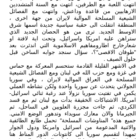
انتهت اللعبة مع الطرفين، انتهت مع السنة المتشددين
الارهابيين من قاعدة وداعش، وانتهت مع الفصائل
الشيعية المسلحة الموالية لايران من جهة اخرى ،
المنطقة انتقلت الى حقبة سياسية جديدة اسمها شرق
الاوسط الجديد. ترى من هو الحصان الجديد الذي
ستراهن عليه امريكا واسرائيل، وتحت اية لافتة او
شعارخارج اطارومفاهيم الاسلاموية التي اندثرت بعد
"طوفان الاقصى"؟، سؤال سنجد جوابه الساخن قبل
حلول الصيف .
في الاشهر القليلة القادمة ستحسم المعركة مع حماس
في غزة ومع حزب الله في لبنان ومع الفصائل الشيعية
المسلحة في العراق الموالية لايران ، وفي سوريا
الجولاني يتحدث عن سوريا واحدة ولكن نشاطه العملي
يكمن في تفتيت سوريا نزولا عند رغبة ثنائي اسرائيل-
امريكا. الاشتباكات الخفيفة بدأت مع لبنان ثم مع قسد
الكردي، ثم جاءت مجزرة العلويين في الساحل، ثم
الجيرمانا والان معارك سويداء وتدهور الوضع الامني.
جميع هذه" المناوشات المسلحة" تحمل طابع الطائفية
والاثنية المدعومة من اسرائيل وامريكا ودول الجوار
تمهيدا لتقسيم سوريا الى كانتونات. الدور المناط هنا