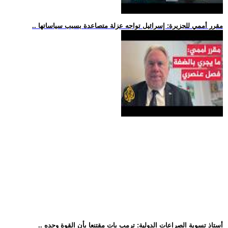
.. مقرر أممي للجزيرة: إسرائيل تواجه عزلة متصاعدة بسبب سياساتها
.. أستاذ تسوية الصراعات الدولية: ترمب بات مقتنعا بأن القوة وحده