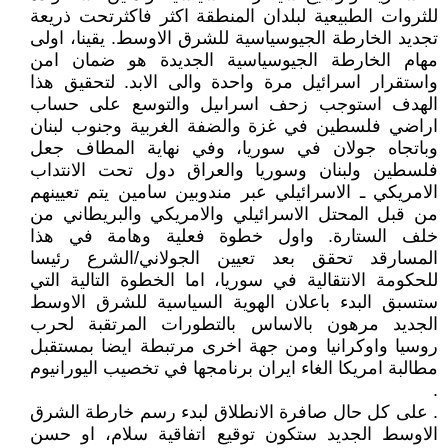
للثروات الطبيعية لبلدان المنطقة اكثر فاكثرتحت ذريعة
تجديد الخارطة الجيوسياسية للشرق الاوسط. يقينا، اولى
مهام الخارطة الجيوسياسية الجديدة هو ضمان امن
واستقرار اسرائيل مرة واحدة والى الابد. لتحقيق هذا
الهدف استوجب زحف اسراىيل والتوسع على حساب
اراضي فلسطين في غزة والضفة الغربية وجنوب لبنان
وباتجاه جولان في سوريا، وفي نهاية المطاف جعل
فلسطين ولبنان وسوريا والعراق دول تحت الانتداب
الامريكي ـ الاسرائيلي عبر مندوبين سامين يتم تعيينهم
من قبل المحتل الاسرائيلي والامريكي والبريطاني من
خلف الستارة. واول خطوة فعلية وهامة في هذا
المسارقد تحقق بعد تعيين الجولاني/الشرع رئيسا
للحكومة الانتقالية في سوريا، اما الخطوة التالية التي
ستسبق البدء باعلان الهوية السياسية للشرق الاوسط
الجديد مرهون بالاساس بالتطورات المرتقبة لحرب
روسيا واوكرانيا ومن جهة اخرى مرتبطة ايضا بمستقبل
مطالبة امريكا الغاء ايران برنامجها في تخصيب اليورانيوم
.
. على كل حال صافرة الانطلاق لبدء رسم خارطة الشرق
الاوسط الجديد ستكون توقيع اتفاقية سلام، او حسن