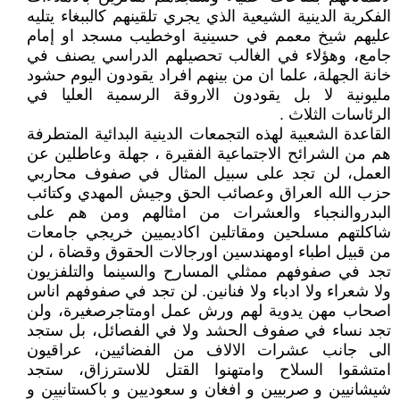
الفكرية الدينية الشيعية الذي يجري تلقينهم كالببغاء يتليه
عليهم شيخ معمم في حسينية اوخطيب مسجد او إمام
جامع، وهؤلاء في الغالب تحصيلهم الدراسي يصنف في
خانة الجهلة، علما ان من بينهم افراد يقودون اليوم حشود
مليونية لا بل يقودون الاروقة الرسمية العليا في
الرئاسات الثلاث .
القاعدة الشعبية لهذه التجمعات الدينية البدائية المتطرفة
هم من الشرائح الاجتماعية الفقيرة ، جهلة وعاطلين عن
العمل، لن تجد على سبيل المثال في صفوف محاربي
حزب الله العراق وعصائب الحق وجيش المهدي وكتائب
البدروالنجباء والعشرات من امثالهم ومن هم على
شاكلتهم مسلحين ومقاتلين اكاديميين خريجي جامعات
من قبيل اطباء اومهندسين اورجالات الحقوق وقضاة ، لن
تجد في صفوفهم ممثلي المسارح والسينما والتلفزيون
ولا شعراء ولا ادباء ولا فنانين. لن تجد في صفوفهم اناس
اصحاب مهن يدوية لهم ورش عمل اومتاجرصغيرة، ولن
تجد نساء في صفوف الحشد ولا في الفصائل، بل ستجد
الى جانب عشرات الالاف من الفضائيين، عراقيون
امتشقوا السلاح وامتهنوا القتل للاسترزاق، ستجد
شيشانيين و صربيين و افغان و سعوديين و باكستانيين و