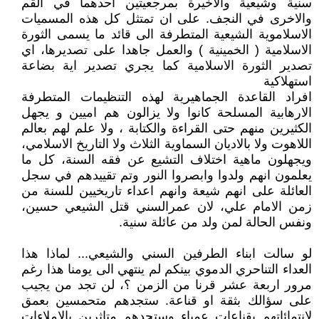
سنية وشيعية والاخيرة بمرجعيتين احدهما في القم
والاخرى في النجف. على ان تمتثل كل هذه المسميات
الاسلاموية الشيعية المتطرفة الى قائد ما يسمى الثورة
الاسلامية ( الخمينية ) والعمل جاهدا على تصديرها، اي
تصدير الثورة الاسلامية كما يجري تصدير اية بضاعة
استهلاكية
افراد القاعدة الجماهيرية لهذه التنظيمات المتطرفة
الارهابية المسلحة كانوا ولا يزالون هم اميين و يجهل
الكثيرين منهم حتى القراءة والكتابة ، ولا علم لهم بعالم
اللاهوت ولا بالاديان السماوية الثلاث ولا التاريخ الاسلامي،
ويجهلون ماهية اختلاف التشيع عن فقه السنة، كل ما
يعلمون انهم ولدوا وابصروا النور وتم تقييدهم في سجل
العائلة على انهم شيعة وانهم اعداء تاريخيين للسنة من
زمن الامام علي، لان عمرالسني قتل الشيعي حسين،
ونفس الحالة لمن ولد من عائلة سنية.
لو سالت ابناء الطرفين السني والشيعي... لماذا هذا
العداء التناحري الدموي بينكم لم ينتهي الى يومنا هذا رغم
مرور اربعة عشر قرنا من الزمن ؟، لن تجد من يجيب
على سؤالك بثقة او قناعة. ستجدهم متحمسين بعمق
لانتمائاتهم بقناعات عمياء وستجدهم متاثرين بالاملاءات