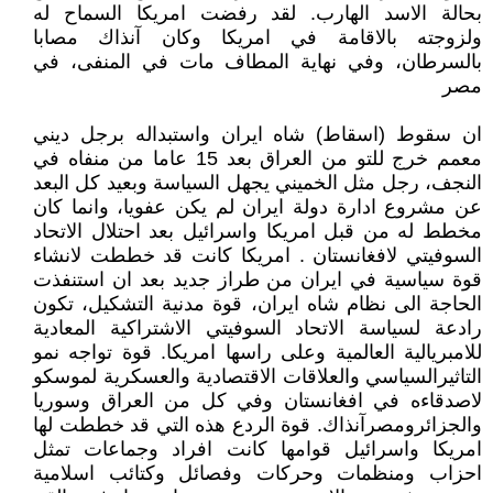
بحالة الاسد الهارب. لقد رفضت امريكا السماح له
ولزوجته بالاقامة في امريكا وكان آنذاك مصابا
بالسرطان، وفي نهاية المطاف مات في المنفى، في
مصر
ان سقوط (اسقاط) شاه ايران واستبداله برجل ديني
معمم خرج للتو من العراق بعد 15 عاما من منفاه في
النجف، رجل مثل الخميني يجهل السياسة وبعيد كل البعد
عن مشروع ادارة دولة ايران لم يكن عفويا، وانما كان
مخطط له من قبل امريكا واسرائيل بعد احتلال الاتحاد
السوفيتي لافغانستان . امريكا كانت قد خططت لانشاء
قوة سياسية في ايران من طراز جديد بعد ان استنفذت
الحاجة الى نظام شاه ايران، قوة مدنية التشكيل، تكون
رادعة لسياسة الاتحاد السوفيتي الاشتراكية المعادية
للامبريالية العالمية وعلى راسها امريكا. قوة تواجه نمو
التاثيرالسياسي والعلاقات الاقتصادية والعسكرية لموسكو
لاصدقاءه في افغانستان وفي كل من العراق وسوريا
والجزائرومصرآنذاك. قوة الردع هذه التي قد خططت لها
امريكا واسرائيل قوامها كانت افراد وجماعات تمثل
احزاب ومنظمات وحركات وفصائل وكتائب اسلامية