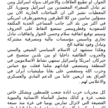
الجوار، او تطبيع العلاقات والاعتراف بدولة اسرائيل ومن
ثم تبادل السفراء المعتمدين بين اسرائيل وسوريا. كل
المعطيات تشير الى ان المباحثات الجارية الان بين
مسؤلين سامين من كلا الطرفين وبحضورطرف امريكي
في اكثر من بلد الى جانب المساعي الجدية المكثفة
للسعودية وقطرومصر ستضع النقاط على الحروف
وسيتم توقيع اتفاقية سلام وحسن الجوار واتفاقيات تبادل
تجاري وتاسيس مؤسسات مالية ومصرفية مشتركة
وتبادل وفود ثقافية الخ
وهكذا سنشهد ان الاسلام السياسي الشيعي والسني
والحروب الطائفية داخليا او بين بلدين ستصبح في
خبركان. امريكا واسرائيل ستنهي نشاط الاسلامويين في
المنطقة وستصفي قياداتهم مثلما فعلت مع حماس
وحزب الله وستقضي على بقايا ميليشيات ايران في
العراق بعد اربعين عاما من الدعم المادي والعسكري
والاعلامي لهم .
كل مجريات حرب ابادة شعب فلسطين وبشكل خاص
شعب غزة و كذلك مجمل المأساة الانسانية والبنيوية
الفضيعة التي لاتزال تمارس يوميا في غزة منذ سبعة