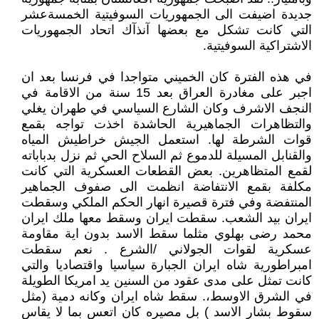
جديدة اضيفت الى الجمهوريات السوفيتية الخمسةعشر
التي كانت تشكل مع بعضها آنذآك اتحاد الجمهوريات
الاشتراكية السوفيتية.
في هذه الفترة كان الخميني متواجدا في فرنسا بعد ان
اجبر على مغادرة العراق بعد 15 سنة من الاقامة في
النجف الاشرف وكان الشارع السياسي في طهران يغلي
والتظاهرات الجماهيرية الحاشدة اخذت تواجه بقمع
قوات الشرطة لها. استعمل الجيش خراطيش المياه
والقنابل المسيلة للدموع ثم السلاح الحي ثم نزل بدباباته
لقمع المتظاهرين. بعض القطعات العسكرية التي كانت
مكلفة بقمع الانتفاضة انظمت الى صفوف الجماهير
المنتفضة وفي فترة قصيرة انهار الحكم الملكي وسقطت
ايران بيد الشعب. سقطت ايران وسقط معها ملك ايران
محمد رضى بهلوي مثلما سقط الاسد بدون اية مقاومة
عسكرية لقوات الجولاني /الشرع . نعم سقطت
امبراطورية شاه ايران الجبارة سياسيا واقتصاديا والتي
كانت تمثل على مدى عقود من السنين يد امريكا الطويلة
في الشرق الاوسط،. سقط شاه ايران وكانه دمية (مثل
سقوط بشار الاسد ) بل مصيره كان اتعس بما لا يقاس