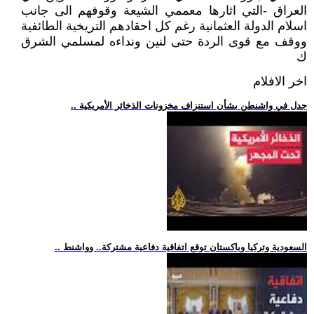
العراق -التي اثارها معممي الشيعة وقوفهم الى جانب
اسلام الدولة العثمانية رغم كل احقادهم التريخية الطائفية
ووقف مع قوى الردة حتى لنين ونداءه لمسلمي الشرق
ك
اخر الافلام
.. جدل في واشنطن بشأن استنزاف مخزونات الذخائر الأمريكية
.. السعودية وتركيا وباكستان توقع اتفاقية دفاعية مشتركة.. وواشنط