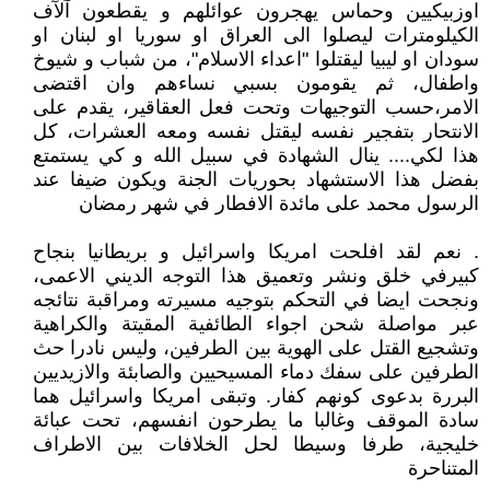
اوزبيكيين وحماس يهجرون عوائلهم و يقطعون آلآف
الكيلومترات ليصلوا الى العراق او سوريا او لبنان او
سودان او ليبيا ليقتلوا "اعداء الاسلام"، من شباب و شيوخ
واطفال، ثم يقومون بسبي نساءهم وان اقتضى
الامر،حسب التوجيهات وتحت فعل العقاقير، يقدم على
الانتحار بتفجير نفسه ليقتل نفسه ومعه العشرات، كل
هذا لكي.... ينال الشهادة في سبيل الله و كي يستمتع
بفضل هذا الاستشهاد بحوريات الجنة ويكون ضيفا عند
الرسول محمد على مائدة الافطار في شهر رمضان
. نعم لقد افلحت امريكا واسرائيل و بريطانيا بنجاح
كبيرفي خلق ونشر وتعميق هذا التوجه الديني الاعمى،
ونجحت ايضا في التحكم بتوجيه مسيرته ومراقبة نتائجه
عبر مواصلة شحن اجواء الطائفية المقيتة والكراهية
وتشجيع القتل على الهوية بين الطرفين، وليس نادرا حث
الطرفين على سفك دماء المسيحيين والصابئة والازيديين
البررة بدعوى كونهم كفار. وتبقى امريكا واسرائيل هما
سادة الموقف وغالبا ما يطرحون انفسهم، تحت عبائة
خليجية، طرفا وسيطا لحل الخلافات بين الاطراف
المتناحرة