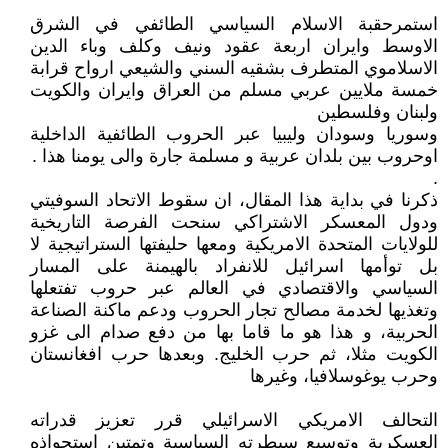
استمرحقبة الاسلام السياسي الطائفي في الشرق
الاوسط وايران اربعة عقود ونيف وكلف وباء الدين
الاسلاموي المتطرف بشقيه السني والشيعي ارواح قرابة
خمسة ملايين عربي مسلم من العراق وايران والكويت
ولبنان وفلسطين
وسوريا وسودان وليبيا عبر الحروب الطائفية الداخلية
اوحروب بين بلدان عربية و مسلمة جارة والى يومنا هذا .
.
ذكرنا في بداية هذا المقال، ان سقوط الاتحاد السوفيتي
ودول المعسكر الاشتراكي سنحت الفرصة التاريخية
للولايات المتحدة الامريكية ومعها حليفتها الستراتيجية لا
بل توأمها اسرائيل للانفراد بالهيمنة على المسار
السياسي والاقتصادي في العالم عبر حروب تفتعلها
وتغذيها لخدمة مصالح تجار الحروب ودعم ماكنة الصناعة
الحربية، و هذا هو ما قاما بها من دفع صدام الى غزو
الكويت مثلا، ثم حرب الخليج. وبعدها حرب افغانستان
وحرب يوغوسلافيا، وغيرها
التحالف الامريكي الاسرائيلي قرر تعزيز قدراته
العسكرية وتوسيع سيطرته السياسية وتمتين استحواذه