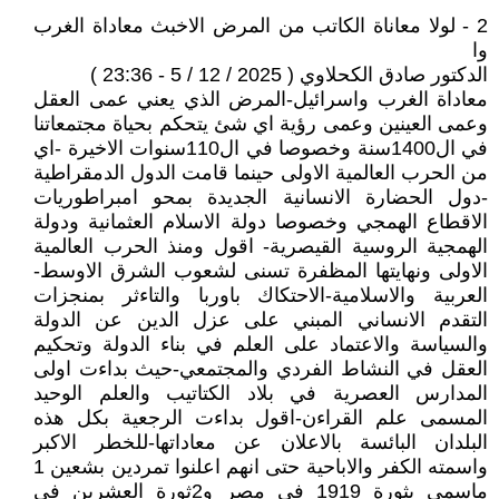
2 - لولا معاناة الكاتب من المرض الاخبث معاداة الغرب
وا
الدكتور صادق الكحلاوي ( 2025 / 12 / 5 - 23:36 )
معاداة الغرب واسرائيل-المرض الذي يعني عمى العقل
وعمى العينين وعمى رؤية اي شئ يتحكم بحياة مجتمعاتنا
في ال1400سنة وخصوصا في ال110سنوات الاخيرة -اي
من الحرب العالمية الاولى حينما قامت الدول الدمقراطية
-دول الحضارة الانسانية الجديدة بمحو امبراطوريات
الاقطاع الهمجي وخصوصا دولة الاسلام العثمانية ودولة
الهمجية الروسية القيصرية- اقول ومنذ الحرب العالمية
الاولى ونهايتها المظفرة تسنى لشعوب الشرق الاوسط-
العربية والاسلامية-الاحتكاك باوربا والتاءثر بمنجزات
التقدم الانساني المبني على عزل الدين عن الدولة
والسياسة والاعتماد على العلم في بناء الدولة وتحكيم
العقل في النشاط الفردي والمجتمعي-حيث بداءت اولى
المدارس العصرية في بلاد الكتاتيب والعلم الوحيد
المسمى علم القراءن-اقول بداءت الرجعية بكل هذه
البلدان البائسة بالاعلان عن معاداتها-للخطر الاكبر
واسمته الكفر والاباحية حتى انهم اعلنوا تمردين بشعين 1
ماسمي بثورة 1919 في مصر و2ثورة العشرين في