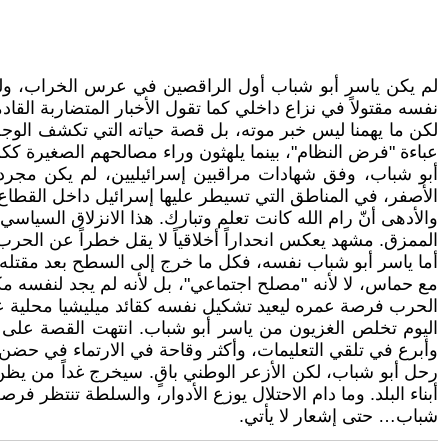
لم يكن ياسر أبو شباب أول الراقصين في عرس الخراب، ولن 
نفسه مقتولاً في نزاع داخلي كما تقول الأخبار المتضاربة ال
لكن ما يهمنا ليس خبر موته، بل قصة حياته التي تكشف الوجه
عباءة "فرض النظام"، بينما يلهثون وراء مصالحهم الصغيرة ك
أبو شباب، وفق شهادات مراقبين إسرائيليين، لم يكن مجرد
الأصفر، في المناطق التي تسيطر عليها إسرائيل داخل القطاع
والأدهى أنّ رام الله كانت تعلم وتبارك. هذا الانزلاق السيا
الممزق. مشهد يعكس انحداراً أخلاقياً لا يقل خطراً عن الحرب 
أما ياسر أبو شباب نفسه، فكل ما خرج إلى السطح بعد مقتل
مع حماس، لا لأنه "مصلح اجتماعي"، بل لأنه لم يجد لنفسه 
الحرب فرصة عمره ليعيد تشكيل نفسه كقائد ميليشيا محلية ع
اليوم تخلص الغزيون من ياسر أبو شباب. انتهت القصة على ور
وأبرع في تلقي التعليمات، وأكثر وقاحة في الارتماء في حضن 
رحل أبو شباب، لكن الأزعر الوطني باقٍ. سيخرج غداً من يظن
أبناء البلد. وما دام الاحتلال يوزع الأدوار، والسلطة تنتظر 
شباب… حتى إشعار لا يأتي.