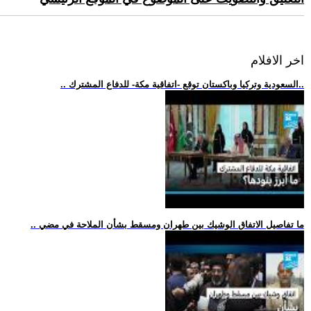
اخر الافلام
.. السعودية وتركيا وباكستان توقع -اتفاقية مكة- للدفاع المشترك..
.. ما تفاصيل الاتفاق الوشيك بين طهران ومسقط بشأن الملاحة في مضي