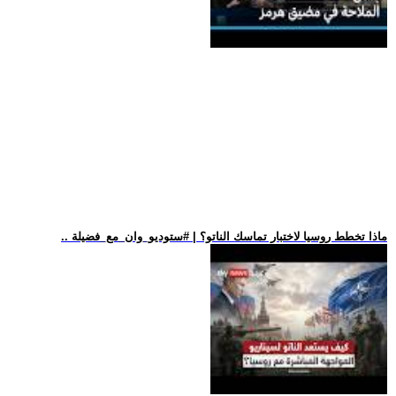
.. ماذا تخطط روسيا لاختبار تماسك الناتو؟ | #ستوديو_وان_مع_فضيلة