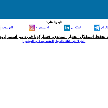
تابعونا على:
لكرام
لينكدإن
الانستغرام
اليوتيوب
ية تحفظ استقلال الحوار المتمدن، فشاركونا في دعم استمرارية 
[اشترك في قناة ‫«الحوار المتمدن» على اليوتيوب]