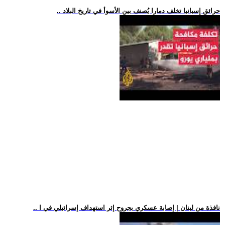
.. حرائق إسبانيا تخلف دمارا يُصنف بين الأسوأ في تاريخ البلاد
.. نافذة من لبنان | إصابة عسكري بجروح إثر استهداف إسرائيلي في ا