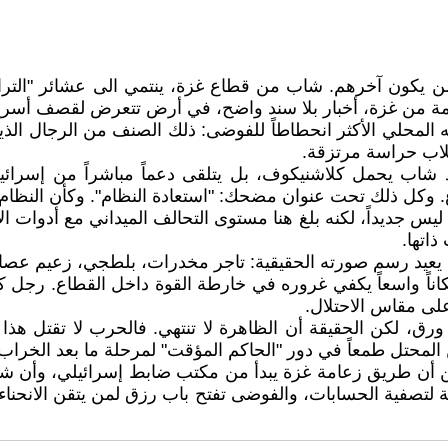
يكون آخرهم. شاب من قطاع غزة، ينتمي الى عشائر "الترابي
قادمة من غزة، أخبار بلا سند واضح، في أرض تتعرض لقصف أسرع
 المحلي الأكثر انحطاطاً للفوضى: ذلك الصنف من الرجال الذ
كلاب حراسة مرتزقة.
 شاب يحمل كلاشنيكوف، بل يتلقى دعماً مباشراً من إسرائ
. وكل ذلك تحت عنوان مضحك: "استعادة النظام". وكأن النظام
سي ليس جديداً، لكنه بلغ هنا مستوى التحالف الميداني مع أدو
ذاتها.
ه يعيد رسم صورته الحقيقية: تاجر مخدرات، بلطجي، زعيم ع
مكاناً واسعاً يكفي غروره في خارطة القوة داخل القطاع. رج
لى مقاس الاحتلال.
ق، لكن الحقيقة أن الظاهرة لا تنتهي. فالحرب لا تقتل هذا ا
المحتل طمعاً في دور "الحاكم المؤقت" لمرحلة ما بعد الخراب
 أن طريق زعامة غزة يبدأ من مكتب ضابط إسرائيلي، وأن شرعية
فرصة لتصفية الحسابات، والفوضى تفتح باب رزق لمن يتقن الانحنا