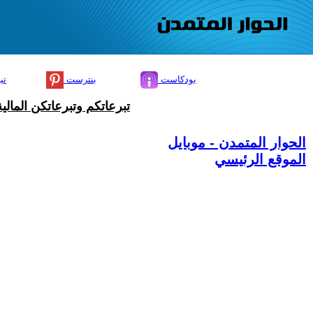
بودكاست
بنترست
تي
تبرعاتكم وتبرعاتكن المال
الحوار المتمدن - موبايل
الموقع الرئيسي