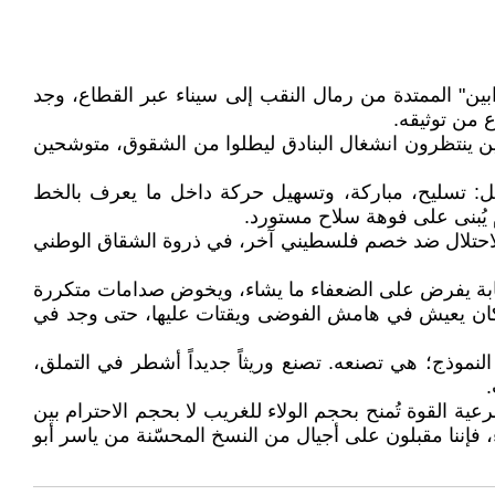
ن" الممتدة من رمال النقب إلى سيناء عبر القطاع، وجد
 من توثيقه.
ين ينتظرون انشغال البنادق ليطلوا من الشقوق، متوشحين
يل: تسليح، مباركة، وتسهيل حركة داخل ما يعرف بالخط
 يُبنى على فوهة سلاح مستورد.
ات الاحتلال ضد خصم فلسطيني آخر، في ذروة الشقاق الوطني
صابة يفرض على الضعفاء ما يشاء، ويخوض صدامات متكررة
ل كان يعيش في هامش الفوضى ويقتات عليها، حتى وجد في
لنموذج؛ هي تصنعه. تصنع وريثاً جديداً أشطر في التملق،
.
 القوة تُمنح بحجم الولاء للغريب لا بحجم الاحترام بين
ء، فإننا مقبلون على أجيال من النسخ المحسّنة من ياسر أبو