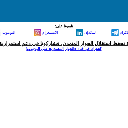
تابعونا على:
لكرام
لينكدإن
الانستغرام
اليوتيوب
ية تحفظ استقلال الحوار المتمدن، فشاركونا في دعم استمرارية 
[اشترك في قناة ‫«الحوار المتمدن» على اليوتيوب]