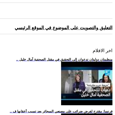
التعليق والتصويت على الموضوع في الموقع الرئيسي
اخر الافلام
.. منظمتان دوليتان تدعوان إلى التحقيق في مقتل الصحفية آمال خليل
.. فرنسا: مقترح لفرض ضرائب على مصنعي السجائر بعد تسبب أعقابها ف