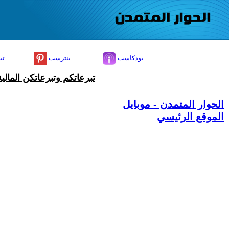
بودكاست
بنترست
تي
تبرعاتكم وتبرعاتكن المال
الحوار المتمدن - موبايل
الموقع الرئيسي