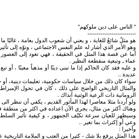
" الناس على دين ملوكهم"
--------------------------
هو مثلٌ شائعٌ للغاية ، و يعني أن شعوب الدول بعامة ، غالبًا م
وهو الأمر الذي أشار له علم النفس الاجتماعي ، ونوّه إلى تأثير
أما عن قصة هذا المثل في الحقيقة ، فهي تعود إلى العصور ال
عماء ـ وتبعية منقطعة النظير .
و عليه فقد كان الحاكم إذا ما تبنى دينًا أو مذهباً معينًا ، أ
عديدة ..
سواء كان ذلك من خلال سياسات حكومية، تعليمات دينية، أو حت
والمثال التاريخي الواضح على ذلك ، كان في تحول الإمبراط
الرومانية ذات الرعية الوثنية آنذاك .
ولو أردنا مثلا معاصرا لهذا المأثور القديم ، يكفي أن ننظر الى 
وهناك أكثر من مثال، يجري الآن اعداده في اكثر من منطقة في الع
وسيظهر للعيان سرعة تكيّف الجمهور ، و كيفية تأثير السلطة
وعي أو إكتراث بما تغير ..
وأخيرا :
هذا المثل يرفع بلا شك - كثيرا من العتب و الملامة التاريخية