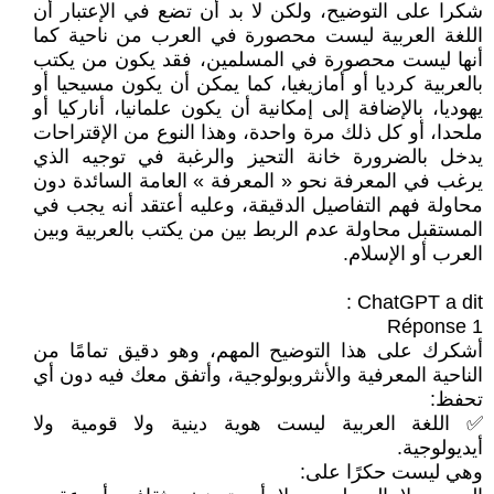
شكرا على التوضيح، ولكن لا بد أن تضع في الإعتبار أن
اللغة العربية ليست محصورة في العرب من ناحية كما
أنها ليست محصورة في المسلمين، فقد يكون من يكتب
بالعربية كرديا أو أمازيغيا، كما يمكن أن يكون مسيحيا أو
يهوديا، بالإضافة إلى إمكانية أن يكون علمانيا، أناركيا أو
ملحدا، أو كل ذلك مرة واحدة، وهذا النوع من الإقتراحات
يدخل بالضرورة خانة التحيز والرغبة في توجيه الذي
يرغب في المعرفة نحو « المعرفة » العامة السائدة دون
محاولة فهم التفاصيل الدقيقة، وعليه أعتقد أنه يجب في
المستقبل محاولة عدم الربط بين من يكتب بالعربية وبين
العرب أو الإسلام.
أشكرك على هذا التوضيح المهم، وهو دقيق تمامًا من
الناحية المعرفية والأنثروبولوجية، وأتفق معك فيه دون أي
تحفظ:
✅ اللغة العربية ليست هوية دينية ولا قومية ولا
أيديولوجية.
وهي ليست حكرًا على: