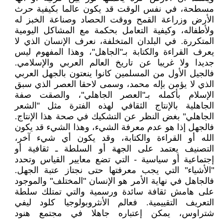
مسطحة، في نفس الوقت قد يكون عالما بكيفية حرث
الأرض وزراعة القمح ووقت الحصاد وصناعة الخبز له
ولأطفاله، وكيفية التعامل بحكمة مع المشاكل اليومية
المتكررة. في البلدان المتخلفة، نعرف الإنسان الذي لا
يعرف القراءة والكتابة بـ"الجاهل"، وهذا المفهوم ليس
جديدا ولا غريبا عن تاريخ العالم العربي والإسلامي.
فالجيل الأول من المسلمين كانوا ينعتون بالجهل العربي
الذي لا يؤمن بإله محمد، وسمى لاحقا العصر الذي سبق
الإسلام بأكمله بـ"العصر الجاهلي"، والصقت صفة
الجاهلية بالإنتاج الثقافي لهذه الفترة مثل "الشعر
الجاهلي" بغض النظر عن التشكيك في صحة هذا الإنتاج.
فالجهل إذا هو عدم معرفة الشيء، وهذا الشيء قد يكون
الله أو القراءة والكتابة، وقد يكون أي شيء آخر،
التصنيف يعتمد على الجهة أو السلطة ـ ثقافية أو
إجتماعية أو سياسية - التي تضع معايير القياس وتحدد
"الأشياء" التي يجب معرفتها حتى نجتاز عتبة الجهل.
فالجاهل في نهاية الأمر هو الإنسان "المختلف" والموجود
على هامش ثقافة سائدة ورسمية والتي تمتلك سلطة
التعريف التقييمية. فعالم الأنثروبولوجيا كلود ليفي
شتراوس، يمكن إعتباره جاهلا في مجتمع هنود