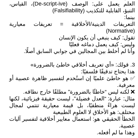
العلم يعمل على: الوصف (De-script-ive)، القياس،
التنبؤ، القابلية للتكذيب (Falsifiability)
بينما:
التعريفات الدينية/الأخلاقية = تعريفات معيارية
(Normative)
تقول: كيف ينبغي أن يكون الإنسان
وليس: كيف يعمل دماغه فعليًا
وأنا لم أخلط بين المجالين في جوابي السابق أصلًا.
3. قولك: «أي تعريف أخلاقي خاطئ بالضرورة»
هذا يحتاج تدقيقًا فلسفيًا:
✅ هو خاطئ علميًا إن استُخدم لتفسير ظاهرة عصبية أو
معرفية.
❌ لكنه ليس “خاطئًا بالضرورة” مطلقًا خارج نطاقه.
مثال: عبارة: “العدل فضيلة”، ليست حقيقة فيزيائية، لكنها
ليست هراءً منطقيًا، بل قيمة معيارية تنتمي لمجال
مختلف: هو الأخلاق لا العلوم الطبيعية
الخطأ الحقيقي هو: استعمال معايير أخلاقية لتفسير آليات
عصبية.
وهذا ما لم أفعله.