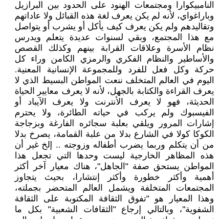
النامبيكوارا ومجتمعات الهنود على الحدود بين البرازيل
وباراغواي، لأنه لم يكن يعرف لغة هذه القبائل ولا عاداتهم
وتقاليدهم ولم يكن يعرف كيف يأكل أو يشرب أو يتواصل
مع هذا المجتمع، وبقي لسنوات عديدة يتعلم ويدرس
نظام الأسرة وعلاقات القرابة بينهم وكذلك القصص
والأساطير والنظام الفكري والرمزي الكامن وراء كل
حركة وكل فعل للفرد وللمجموعة الإنسانية المعنية.
اليوم في العالم المتخلف ننعت المواطن البسيط الذي لا
يعرف القراءة والكتابة بالجهل، لأنه لا يعرف معايير الحياة
الحديثة، فهو لا يعرف الأنترنت ولا يعرف الآيباد أو
الفيسبوك ولم يركب في حياته الطائرة، ولا يحترم
إشارات المرور ويلقي بعلبة سجائره الفارغة وبزجاجة
الكوكا كولا في الشارع بدلا من علبة القمامة، يصرخ بدلا
من أن يتكلم وربما يضرب أطفاله وزوجته .. إلخ غير أن
هذه المظاهر الخارجية ليست وحدها التي تجعل هذا
المواطن يستحق صفة "الجاهل"، هناك معيار آخر أكثر
أهمية وأكثر خطورة وأكثر إنتشارا، بحيث يتجاوز
المجتمعات المتخلفة ويشمل العالم المتحضر بجملته،
وهذا المعيار هو "تفوق الثقافة المكتوبة على الثقافة
الشفوية"، وبالتالي إرجاع "الثقافات الشعبية" بكل ما