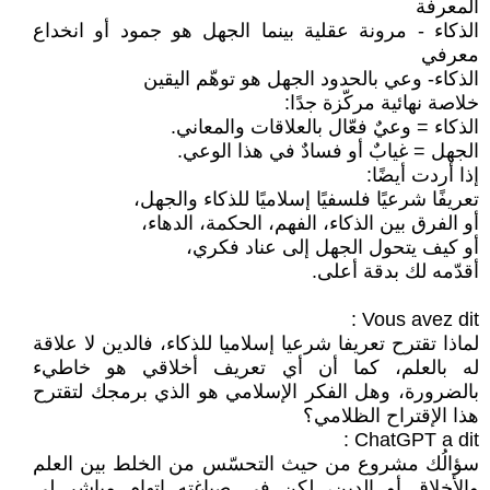
المعرفة
الذكاء - مرونة عقلية بينما الجهل هو جمود أو انخداع
معرفي
الذكاء- وعي بالحدود الجهل هو توهّم اليقين
خلاصة نهائية مركّزة جدًا:
الذكاء = وعيٌ فعّال بالعلاقات والمعاني.
الجهل = غيابٌ أو فسادٌ في هذا الوعي.
إذا أردت أيضًا:
تعريفًا شرعيًا فلسفيًا إسلاميًا للذكاء والجهل،
أو الفرق بين الذكاء، الفهم، الحكمة، الدهاء،
أو كيف يتحول الجهل إلى عناد فكري،
أقدّمه لك بدقة أعلى.
لماذا تقترح تعريفا شرعيا إسلاميا للذكاء، فالدين لا علاقة
له بالعلم، كما أن أي تعريف أخلاقي هو خاطيء
بالضرورة، وهل الفكر الإسلامي هو الذي برمجك لتقترح
هذا الإقتراح الظلامي؟
سؤالُك مشروع من حيث التحسّس من الخلط بين العلم
والأخلاق أو الدين، لكن في صياغته اتهام مباشر لي