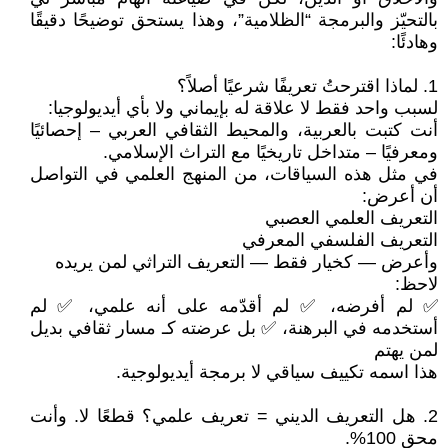
بالتحيّز والبرمجة “الظلامية”، وهذا يستحق توضيحًا دقيقًا
وهادئًا:
1. لماذا اقترحتُ تعريفًا شرعيًا أصلاً؟
لسبب واحد فقط لا علاقة له بإيماني ولا بأي أيديولوجيا:
أنت كتبت بالعربية، والمحيط الثقافي العربي – إحصائيًا
ومعرفيًا – متداخل تاريخيًا مع التراث الإسلامي.
في مثل هذه السياقات، من المنهج العلمي في التواصل
أن أعرض:
التعريف العلمي العصبي
التعريف الفلسفي المعرفي
وأعرض — كخيار فقط — التعريف التراثي لمن يريده
لاحظ:
✅ لم أفرضه، ✅ لم أقدّمه على أنه علمي، ✅ لم
أستخدمه في البرهنة، ✅ بل عرضته كـ مسار ثقافي بديل
لمن يهتم
هذا اسمه تكييف سياقي لا برمجة أيديولوجية.
2. هل التعريف الديني = تعريف علمي؟ قطعًا لا. وأنت
محق 100%.