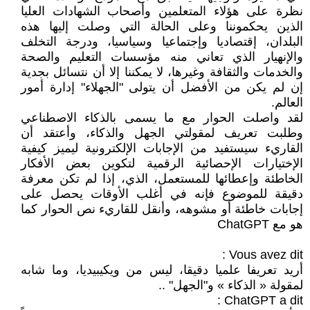
نظرة على هؤلاء المتعلمين وأصحاب الشهادات العليا
الذين يحكموننا وعلى الحالة التي وصلت إليها هذه
البلدان، إقتصاديا وإجتماعيا وسياسيا، ودرجة التخلف
والإنهيار الذي تعاني منه مؤسسات التعليم والصحة
والخدمات والثقافة وغيرها، لا يمكننا إلا أن نتسائل بجدية
إن لم يكن من الأفضل أن يتولى "الجهلاء" إدارة أمور
العالم.
لقد واصلت الحوار مع ما يسمى بالذكاء الاصطناعي
وطلبت تعريف لمقولتي الجهل والذكاء، وأعتقد أن
القاريء سيستفيد من الإجابات الإلكترونية ليميز كيفية
الإختيارات الإحصائية الرقمية لتكوين بعض الأفكار
الخاطئة وإعطائها للمستعمل، الذي، إذا لم تكن معرفة
دقيقة للموضوع فإنه في أغلب الأوقات يحصل على
إجابات خاطئة أو مشوهه، وأنقل للقاريء نص الحوار كما
هو مع ChatGPT
أريد تعريفا علميا دقيقا، ليس من ويكيبيديا، وما شابه
لمقولة « الذكاء » و"الجهل" ..