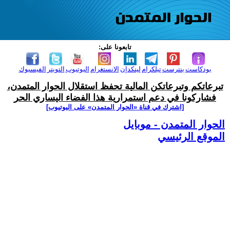
تابعونا على:
بودكاست
بنترست
تيلكرام
لينكدإن
الانستغرام
اليوتيوب
التويتر
الفيسبوك
تبرعاتكم وتبرعاتكن المالية تحفظ استقلال الحوار المتمدن،
فشاركونا في دعم استمرارية هذا الفضاء اليساري الحر
[اشترك في قناة ‫«الحوار المتمدن» على اليوتيوب]
الحوار المتمدن - موبايل
الموقع الرئيسي