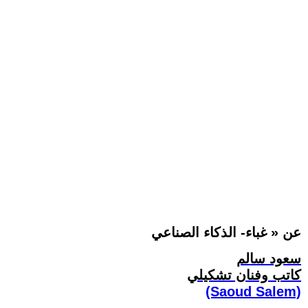
عن « غباء- الذكاء الصناعي
سعود سالم
كاتب وفنان تشكيلي
(Saoud Salem)