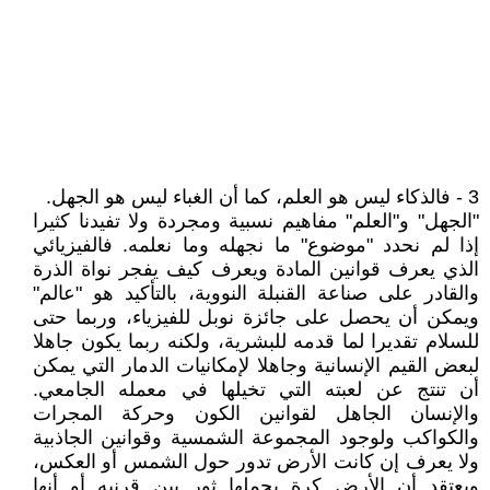
3 - فالذكاء ليس هو العلم، كما أن الغباء ليس هو الجهل.
"الجهل" و"العلم" مفاهيم نسبية ومجردة ولا تفيدنا كثيرا
إذا لم نحدد "موضوع" ما نجهله وما نعلمه. فالفيزيائي
الذي يعرف قوانين المادة ويعرف كيف يفجر نواة الذرة
والقادر على صناعة القنبلة النووية، بالتأكيد هو "عالم"
ويمكن أن يحصل على جائزة نوبل للفيزياء، وربما حتى
للسلام تقديرا لما قدمه للبشرية، ولكنه ربما يكون جاهلا
لبعض القيم الإنسانية وجاهلا لإمكانيات الدمار التي يمكن
أن تنتج عن لعبته التي تخيلها في معمله الجامعي.
والإنسان الجاهل لقوانين الكون وحركة المجرات
والكواكب ولوجود المجموعة الشمسية وقوانين الجاذبية
ولا يعرف إن كانت الأرض تدور حول الشمس أو العكس،
ويعتقد أن الأرض كرة يحملها ثور بين قرنيه أو أنها