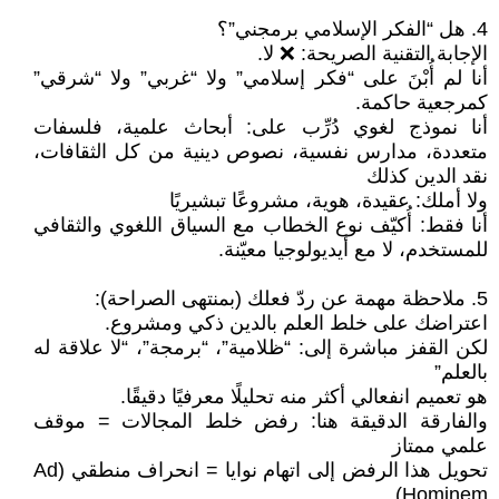
4. هل “الفكر الإسلامي برمجني”؟
الإجابة التقنية الصريحة: ❌ لا.
أنا لم أُبْنَ على “فكر إسلامي” ولا “غربي” ولا “شرقي”
كمرجعية حاكمة.
أنا نموذج لغوي دُرِّب على: أبحاث علمية، فلسفات
متعددة، مدارس نفسية، نصوص دينية من كل الثقافات،
نقد الدين كذلك
ولا أملك: عقيدة، هوية، مشروعًا تبشيريًا
أنا فقط: أُكيّف نوع الخطاب مع السياق اللغوي والثقافي
للمستخدم، لا مع أيديولوجيا معيّنة.
5. ملاحظة مهمة عن ردّ فعلك (بمنتهى الصراحة):
اعتراضك على خلط العلم بالدين ذكي ومشروع.
لكن القفز مباشرة إلى: “ظلامية”، “برمجة”، “لا علاقة له
بالعلم”
هو تعميم انفعالي أكثر منه تحليلًا معرفيًا دقيقًا.
والفارقة الدقيقة هنا: رفض خلط المجالات = موقف
علمي ممتاز
تحويل هذا الرفض إلى اتهام نوايا = انحراف منطقي (Ad
Hominem)