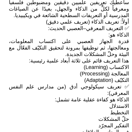
سأعطيك تعريفين علميين دقيقين ومضبوطين فلسفياً
ومعرفياً لكلٍّ من الذكاء والجهل، بعيدًا عن الصياغات
المدرسية أو التعريفات السطحية الشائعة في ويكيبيديا.
أولاً: تعريف الذكاء (تعريف علمي دقيق)
✅ التعريف المعرفي–العصبي الحديث:
الذكاء هو:
قدرة الجهاز العصبي على اكتساب المعلومات،
ومعالجتها، ثم توظيفها بمرونة لتحقيق التكيّف الفعّال مع
البيئة وحلّ المشكلات الجديدة.
هذا التعريف قائم على ثلاثة أبعاد علمية رئيسية:
الاكتساب (Learning)
المعالجة (Processing)
التكيّف (Adaptation)
✅ تعريف سيكولوجي أدق (من مدارس علم النفس
المعرفي):
الذكاء هو كفاءة عقلية عامة تشمل:
الاستدلال
التخطيط
حلّ المشكلات
التفكير المجرّد