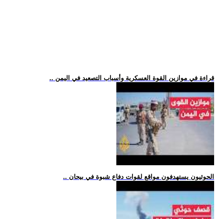
.. قراءة في موازين القوة العسكرية وأسباب التصعيد في اليمن
.. الحوثيون يستهدفون مواقع لقوات دفاع شبوة في بيحان