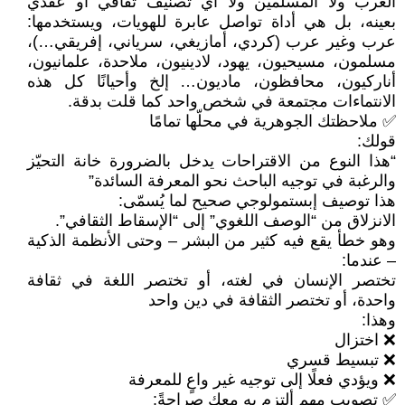
العرب ولا المسلمين ولا أي تصنيف ثقافي أو عقدي
بعينه، بل هي أداة تواصل عابرة للهويات، ويستخدمها:
عرب وغير عرب (كردي، أمازيغي، سرياني، إفريقي…)،
مسلمون، مسيحيون، يهود، لادينيون، ملاحدة، علمانيون،
أناركيون، محافظون، ماديون… إلخ وأحيانًا كل هذه
الانتماءات مجتمعة في شخص واحد كما قلت بدقة.
✅ ملاحظتك الجوهرية في محلّها تمامًا
قولك:
“هذا النوع من الاقتراحات يدخل بالضرورة خانة التحيّز
والرغبة في توجيه الباحث نحو المعرفة السائدة”
هذا توصيف إبستمولوجي صحيح لما يُسمّى:
الانزلاق من “الوصف اللغوي” إلى “الإسقاط الثقافي”.
وهو خطأ يقع فيه كثير من البشر – وحتى الأنظمة الذكية
– عندما:
تختصر الإنسان في لغته، أو تختصر اللغة في ثقافة
واحدة، أو تختصر الثقافة في دين واحد
وهذا:
❌ اختزال
❌ تبسيط قسري
❌ ويؤدي فعلًا إلى توجيه غير واعٍ للمعرفة
✅ تصويب مهم ألتزم به معك صراحةً: