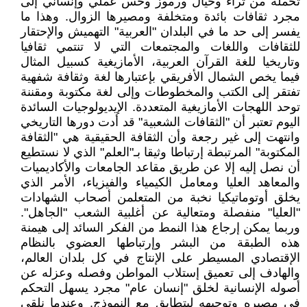
تحمله من ثراء وخيال ورموز وحس عملي وإنساني إلى
مجرد ثقافات بائدة ومتخلفة ومصيرها الزوال. وهذا ما
يفسر إلى حد ما في البلدان "العربية" التهميش والإحتقار
للثقافات واللغات والمجتمعات التي لا تنتمي ثقافيا
وتاريخيا للغة القرآن العربية، الأمازيغية كسبيل المثال
فيما يخص الشمال الأفريقي بإعتبارها لغة وثقافة شفهية
تفتقر إلى الكتب والمخطوطات وإلى لغة مكتوبة ومقننة
توحد اللهجات الأمازيغية المتعددة. الإيديولوجيات السائدة
اليوم تعتبر أن "الثقافات الشعبية" قد أدت دورها التاريخي
وانتهت إلى غير رجعة وأن الثقافة الحقيقية هي "الثقافة
المكتوبة" المرتبطة إرتباطا وثيقا بـ"العلم" الذي لا نستطيع
أن نصل إليه إلا عن طريق مقاعد الجامعات والأكاديميات
والمعاهد العليا ومعامل الكيمياء والفيزياء، الأمر الذي
يخلق أوتوماتيكيا نخبة من المتعلمن أصحاب الشهادات
"العليا" منفصلة ومتعالية عن أغلبية الشعب "الجاهل".
وربما يمكن إرجاع هذا النمط من الفكر السائد إلى هيمنة
هذه الطبقة من البشر وإرتباطها العضوي بالنظام
الإقتصادي المسيطر على الإنتاج في كل بلدان العالم،
والهادف إلى تعميق إستلاب المواطن وفصله وعزله عن
أصوله الإنسانية لخلق "إنسان عام" مجرد يسهل التحكم
في مصيره وتوجيهه ليتطابق مع النموذج. وعندما نلقي