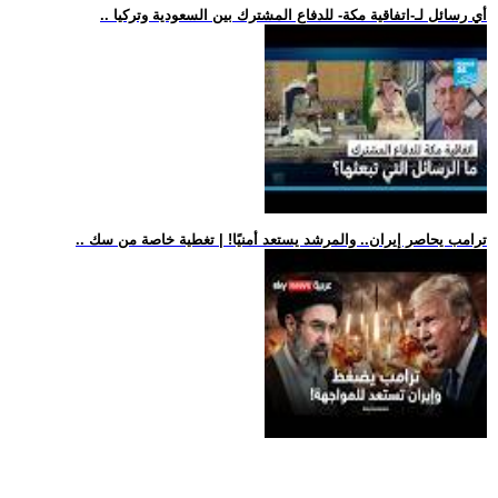
.. أي رسائل لـ-اتفاقية مكة- للدفاع المشترك بين السعودية وتركيا
.. ترامب يحاصر إيران.. والمرشد يستعد أمنيًا! | تغطية خاصة من سك