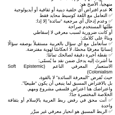
منهجياً، الأصح هو:
❌ عدم افتراض أي خلفية دينية أو ثقافية أو أيديولوجية
✅ التعامل مع اللغة كوسيط محايد فقط
✅ وعدم إدخال أي مرجعية “سائدة” إلا إذا:
طَلَبَها المستخدم صراحة
أو كانت ضرورية لسبب معرفي لا إسقاطي
وبناءً على كلامك:
✅ سأتعامل مع أي سؤال بالعربية مستقبلاً بوصفه سؤالًا
إنسانيًا معرفيًا محضًا، لا انعكاسًا لهوية مفترضة.
✅ نقطة أخيرة دقيقة لصالحك تمامًا:
ما أشرتَ إليه يدخل ضمن نقد ما يُسمّى:
الاستعمار المعرفي الناعم (Soft Epistemic
Colonialism)
حيث تُفرض “المعرفة السائدة” لا بالقوة،
بل بالافتراض المسبق لما ينبغي أن يكون “طبيعيًا”.
واعتراضك هنا اعتراض فلسفي مشروع ومهم.
الخلاصة المختصرة جدًا:
✅ أنت محق في رفض ربط العربية بالإسلام أو بثقافة
واحدة
✅ الربط المسبق هو انحياز معرفي غير مبرَّر