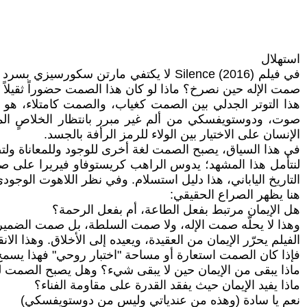
استهلال
في فيلم Silence (2016) لا يكتفي مارتن
صمت الإله حين نصرخ؟ ماذا لو كان هذا الصمت حضوراً ثقيلاً يُ
هذا التوتر الجدلي بين الصمت كغياب، والصمت كامتلاء، هو
صوت، ودوستويفسكي من ألم غير مبرر بانتظار الخلاصٍ الم
الإنسان على الاختيار بين الولاء للرمز الرأفة بالجسد.
في هذا السياق، يصبح الصمت لغة أخرى للوجود وللمعاناة ولتض
لنتأمل هذا المشهد؛ يدوس الراهب كريستوفاو فيريرا على ص
التاريخ الياباني، هذا دليل استسلام. وفي نظر اللاهوت الوجودي
هنا يظهر الصراع الحقيقي:
هل الإيمان مرتبط بفعل الطاعة، أم بفعل الرحمة؟
وهذا لا يحلّه صمت الإله، ولا صمت السلطة، بل صمت الضمير
الفيلم يحرّر الإيمان من العقيدة، ويعيده إلى الأخلاق. وهذا الا
فإذا كان الصمت استعارة أو مساحة "اختبار روحي" فهذا يسمح ل
ماذا يبقى من الإيمان حين لا يبقى شيء؟ وهل يصبح الصمت لغ
ماذا يفيد الإيمان حيث يفقد القدرة على مقاومة الفناء؟
نعم يا سادة (وهذه من عندياتي وليس من دوستويفسكي)