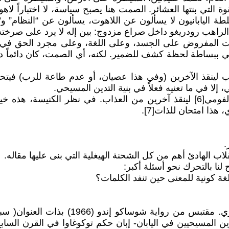
لقوة التي بنتها العشائر. الصمت هنا يصبح سياسة، لا اختباراً ل
ابانيون لا يسألون عن اللاهوت، يسألون عن “النظام” و“الانس
ع الراهب رودريغو داخل صراع مزدوج: بين إله لا يرد على صرخته
المفروض على الجسد، وعلى اللغة، وعلى مجرد الحق في أن 
ي ببساطة لحظة كشف للضمير. لكنه، أي الصمت، كان دائماً د
لينقذ الآخرين (وفي هذا عصيان، أو عدم طاعة للرب) فيتح
لا في ما تعنيه فعلاً في بنية التدين المسيحي.
لنتأمل هذا المشهد؛ يدوس الراهب كريستوفاو فيريرا على الفومي[6] لينقذ آخرين 
هذا امتحان للذات[7].
.
نقلاب الهادئ أهم من كل الشحنة الهيغلية التي بنى عليها مقاله.
نا بالتحرك نحو أسئلة أكبر:
ة كونية للمعنى حين تنفد الكلمات؟
 المسيحيين في اليابان- إبان حكم توكوغاوا في القرن الساب