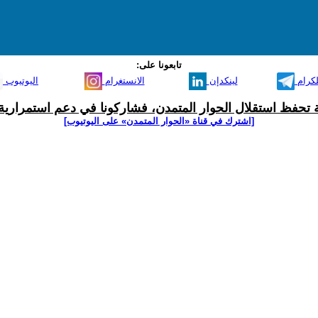
تابعونا على:
لكرام
لينكدإن
الانستغرام
اليوتيوب
ية تحفظ استقلال الحوار المتمدن، فشاركونا في دعم استمرارية 
[اشترك في قناة ‫«الحوار المتمدن» على اليوتيوب]