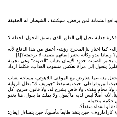
، وبدافع الشماتة لمن يرفض، سيكشف الشيطان له الحقيقة
فكرة جدلية تحيل إلى الطور الذي يسبق التحول. لحظة لا
كما اختار لنا المخرج رؤيته- أعمق من هذا الدفاع لأنه
ماذا يبدو وكأنه يختبر إيمانهم بصمته لا برحمته؟[1]
وتتكشف فوضاه الداخلية. إذ سوف يختبر الصمت حدود الإيمان بغياب "الصوت" وهي تجربة
هيغلي) يتحول إلى مرآة تعكس منسوب العذاب، فكلما ازداد
عل منه -بما يتعارض مع الموقف اللاهوتي- مساحة لغياب
حيزاً" ضمن العبث البيروقراطي، حيث يستيقظ "جوزيف ك" بطل الرواية
 محامٍ ينقذه، ولا قاضٍ يشرح له، ولا قانون صريح. كل
أنه أصلاً ليس لديه ما يقول ولا يملك ما يقول. هنا يغدو
ي حكمة محتملة.
أو الفداء منفذاً؟.
 كارامازوف- حين يتخذ طابعاً مأسوياً، حين يتساءل إيفان: