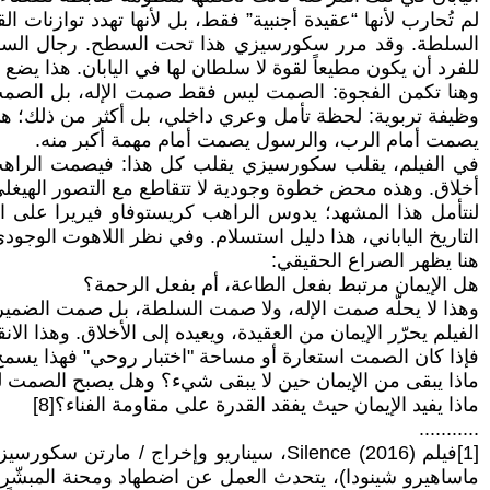
لم تُحارب لأنها “عقيدة أجنبية” فقط، بل لأنها تهدد توازنات ا
السلطة. وقد مرر سكورسيزي هذا تحت السطح. رجال السلطة الي
للفرد أن يكون مطيعاً لقوة لا سلطان لها في اليابان. هذا يض
وهنا تكمن الفجوة: الصمت ليس فقط صمت الإله، بل الصمت 
وظيفة تربوية: لحظة تأمل وعري داخلي، بل أكثر من ذلك؛ ه
يصمت أمام الرب، والرسول يصمت أمام مهمة أكبر منه.
في الفيلم، يقلب سكورسيزي يقلب كل هذا: فيصمت الراهب 
أخلاق. وهذه محض خطوة وجودية لا تتقاطع مع التصور الهيغلي، إ
التاريخ الياباني، هذا دليل استسلام. وفي نظر اللاهوت الوجودي، 
هنا يظهر الصراع الحقيقي:
هل الإيمان مرتبط بفعل الطاعة، أم بفعل الرحمة؟
وهذا لا يحلّه صمت الإله، ولا صمت السلطة، بل صمت الضمير
الفيلم يحرّر الإيمان من العقيدة، ويعيده إلى الأخلاق. وهذا الا
فإذا كان الصمت استعارة أو مساحة "اختبار روحي" فهذا يسمح ل
ماذا يبقى من الإيمان حين لا يبقى شيء؟ وهل يصبح الصمت لغ
ماذا يفيد الإيمان حيث يفقد القدرة على مقاومة الفناء؟[8]
...........
ماساهيرو شينودا)، يتحدث العمل عن اضطهاد ومحنة المبشّرين