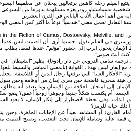
يتتبع الفيلم رحلة كاهنين برتغاليين يبحثان عن معلمهما الي
للتعذيب. شخصية «سيباستياو رودريغز» مستلهمة بدورها من اليسو
ية من أهم أعمال الأدب الياباني في القرن العشرين
فة التعادل تحمل معنى "هندسياً" نوعاً ما أكثر كمن المعنى ال
[3]للمزيد حول هذه الفكرة وغيرها ضمن هذا الموضوع، انظر، stoevsky, Melville, and
Others. University of . إن رسالة سكورسيزي في الفيلم تقول- حسبما أرى- أن ا
لإيمان يتحول الرب إلى حضور "مؤلم". عندها فقط، يطلب منا
كنتَ أنتَ صوتي".
[4]في أحد فصول "الإخوة كارامازوف" (النسخة العربية 1988 ترجمة سامي الدروبي عن دار
ع إيفان ليس بهدف الغواية (بالمعنى المباشر والبسيط للغواي
رية "الأفكار العليا" التي يرفعها رجال الدين أو الفلاسفة. ي
ى هيئة سخرية فاضحة حين يعري إيفان من أوهامه وحين يقول م
لإيمان إلى امتحان للعلاقة بين الإنسان وما يعتقد أنه مطلق
ع الجسد، أم يكتسب شكلاً جديداً وجوهراً روحياً أعمق؟ يضع
وز الذات. وفي لحظة الاضطرار إلى إنكار الإيمان، لا يعود السؤ
 ذلك خيانة للرمز؟
مام القارىء أو المشاهد بعيداً عن الإجابات الجاهزة. وحين ي
ي قيمة عالية وشاملة للإيمان تحت التعذيب، ويصبح الصمت مسا