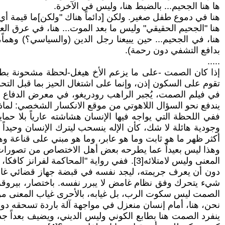
ها هنا الجحيم... بالضبط هنا، وليس في الآخرة.
هنا في دموع طفل صغير. ولكن [دائماً هناك "ولكن]ما قيمة أي 
هنا "الجحيم الحقيقي" وليس ما بعد الموت... هنا، في عرق العم
هنا، في الجحيم... حين يبيعنا رجل الدين (والسياسي؟) وهما
بدافع التشفي دون رحمة).
.....
إذا كان الصمت -على ما يزعم الأخ هيغل-لحظة مشحونة بطاقة 
تقوم على السكون إذن، وإنما على اشتغال الحيز بما قبل التح
في فيلم الصمت، يُجبر الراهب رودريغو، في معرض الدفاع عن 
يندفع نحو السؤال اللاهوتي من موقع الانكسار الشخصي: لماذا يص
وجودية هائلة لا شك، كأن الإله ينسحب ليترك الإنسان وحيداً
أكثر ظهر ما هو ثابت وما هو عابر، وما هو مبني على قناعة
وهذا ليس بعيداً عما يطرحه بعض أهل الاختصاص من تصورات، 
المعنى وليس لامتلائه[3]. ففي رواية "المحا
دون أن يعرف جريمته، ليجد نفسه في قبضة جهاز قضائي غامض،
شيء يتحرك وفق نظام غامض لا يبرر نفسه. باختصار، بيروقراطي
الصمت ليس سكوت الرب، بل غيابه، بالأحرى غياب المعنى من
نحن، هنا، أمام إنسان منعزل في مواجهة آلة باردة تسحقه دونم
ينفرد الصمت هنا بطابع الكوني وليس الديني، ويضيف بعداً جدي