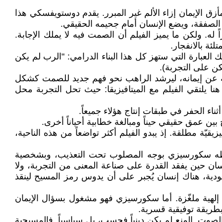
زق الإيمان إزاء الألم غير المبرر. يقدم دوستويفسكي هذا
 الصفقة، ويضع الإنسان أمام جحيمه الحقيقي.
. ولكن ما يميز الفيلم أن الصمت فيه لا يملك الإجابة.
ة بالانفجار.
 العبارة التي ستهز كل هذا البناء الدرامي: "الرب لم يكن
كن على التجربة).
ليه عن إيمانه، ليرشد الراهب نحو فهم جديد للصمت كشكل
من أشكال القول الأعظم، حيث يختبر الإنسان عمق إيمانه دونما اتكاء على شيئ ليجرب ألم الخيانة كضرورة[5]. هنا يلتقي الفيلم مع الميتافيزيقا: حيث تحل التجربة محل
اء الحفر في طبقات إنتاج هؤلاء جميعاً.
ن عمق حقيقي حيناً ومبالغة خطابية أحياناً أخرى.
يّة مطلقة. إذ يبدو الفيلم أكثر تواضعاً من هذه الناحية،
ربطه سكورسيزي بوجه المصلوب تحت التعذيب، وبشخصية
نسان حين يفقد القدرة على صناعة المعنى من التجربة، ولا
دية، هناك إنسان يُجبر على أن يدوس رمز المسيح لينقذ
إلهية ملغّزة. أما سكورسيزي فهو مشغول بسؤال الإيمان
بطريقة توفيقية قسرية.
صوت. المنع لم يكن دينياً فحسب، بل سياسياً. فالمسيحية