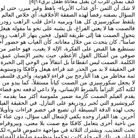
كيف يمكن للرب أن يقبل معاناة طفل بريء؟[4]
لا شك أن الثمن -أي عذاب الأبرياء- باهظ وغير مبرر، حتى لو 
السؤال بصفته رفضاً لهذه الصفقة الأخلاقية، أي خلاص العالم 
يلتقط سكورسيزي كل هذا ويرميه داخل قلب الراهب رودريغو، م
فالصمت هنا لا يعني الفراغ، بل يشبه على نحو ما مقوله هيغ
يتحول الصمت هنا إلى طريقة للقول. فحين ينهار الراهب رودريغو
صامتاً"، كان يتحدث من خلال معاناته. كأن الغياب هو حضور آخ
نستطيع هنا القبض على الفكرة، الإله لا يغيب، فهو حاضر من
الكلمة. الصمت ليس انقطاعاً بل انتقالاً من الوحي إلى الخبرة
في الحقيقة لا بد من الحذر عند قراءة هيغل وكافكا ودوستويفس
ثمة مخاطر من هذا التأرجح بين قراءة لاهوتية، وأخرى فلسفية 
لا يجعل سكورسيزي من الصمت كياناً مستقلاً، كما يبدو من الوه
لكنه أكثر التزاماً بالشرط الإنساني، ولا داعي لدفعه نحو فضاء
يقدم الفيلم الصمت كأزمة ضمير ملموسة أكثر مما يقدمه 
كيروتشيرو التي تُجبر رودريغو على التنازل. في الحقيقة الفي
يجب لهذه الدقة البسيطة أن تضيع في خضم قراءات وتأويلات
آخرين. هذا القرار وحده يكفي لإشعال ألف سؤال، دون عناء كل
من ناحية أخرى يتعامل كافكا مع صمت بلا معنى، وبيروقراط
تحت التعذيب. ويشترك الثلاثة في مواجهة «غموضٍ قاسٍ» لكن ط
اليابان في تلك المرحلة كانت تحكمها منظومة ضابطة للفضاء 