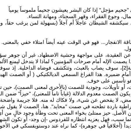
"جحيم مؤجل" إذا كان البشر يعيشون جحيماً ملموساً يومياً
ال، وجوع الفقراء، وقهر السجناء، ومهانة النساء.
ً، سيكشفه الشيطان عاجلاً أم آجلاً (بسهولة لمن يرغب حقاً
الانفجار... فهو في الوقت عينه أيضاً امتلاء خفي بالمعنى. 
ول.
العقيدة، على مواجهة وحشية الاضطهاد، غير أن جوهر سؤاله- 
مت الإله أمام صرخات المؤمنين؟ لماذا لا يتدخل ليمنع الألم؟ ول
ففي اللحظة التي يواجه فيها الإنسان هشاشته عارياً بلا حماية[2]، سوف يصاب بالعبث، 
 أمام ضميره. هذا الفراغ السمعي الديالكتيكي ( أو الصمت ال
 وهو تأسس على خوف.
أو تأويلات، وجودية للصمت (بالأحرى لمعنى الصمت)، حين تج
كمة لفرانز كافكا، يكون الصمت معدوم الدلالة (غياباً تاماً للمعنى)، "
 لا يفحص عن شيء، ولا فكاك له منه. فلا جريمة واضحة، ولا
ة باردة تطحنه في صمت "محايد". هنا، الصمت لا يقول شيئاً، ل
 الأصل. حيز ممتلئ بخواء المعنى تحت وطأة وجود خالٍ من أ
ا سبب، فهل يعزيه انتظاره للفردوس -إن وجد- أو تكون الشهادة 
داً (أخلاقياً في جوهره)- كما نراه عند دوستويفسكي في الأخوة