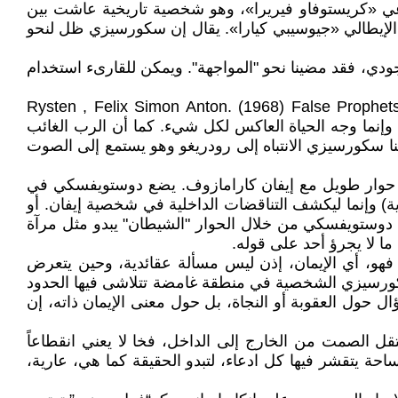
سوعي «كريستوفاو فيريرا»، وهو شخصية تاريخية عاشت بين
عي الإيطالي «جيوسيبي كيارا». يقال إن سكورسيزي ظل لنحو
وجودي، فقد مضينا نحو "المواجهة". ويمكن للقارىء استخدام
Rysten , Felix Simon Anton. (1968) False Prophets in the Fiction of Camus, Do
لصمت ليس عدماً، وإنما وجه الحياة العاكس لكل شيء. كما أن الرب الغائب
 سكورسيزي الانتباه إلى رودريغو وهو يستمع إلى الصوت
 رادوغا)، يظهر "الشيطان" في حوار طويل مع إيفان كارامازوف. يضع دوستويفسكي في
ة) وإنما ليكشف التناقضات الداخلية في شخصية إيفان. أو
جعل دوستويفسكي من خلال الحوار "الشيطان" يبدو مثل مرآة
ا لا يجرؤ أحد على قوله.
، فهو، أي الإيمان، إذن ليس مسألة عقائدية، وحين يتعرض
 سكورسيزي الشخصية في منطقة غامضة تتلاشى فيها الحدود
ال حول العقوبة أو النجاة، بل حول معنى الإيمان ذاته، إن
نتقل الصمت من الخارج إلى الداخل، فخا لا يعني انقطاعاً
حة يتقشر فيها كل ادعاء، لتبدو الحقيقة كما هي، عارية،