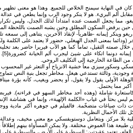
كان في النهاية سيمنح الخلاص للجميع. وهذا هو معنى تظهير مأ
مقابل ألم البريء. هو لا ينكر وجود الرب وإنما يطعن في عدالة
ما يجعل الصمت عنده امتداداً لذلك الجدل، وليس تكراراً له
ل حين يرفض السكون المطلق وحين يشبه الصمت باللحظة الممتلئ
 وينكر إيمانه -ظاهرياً- لإنقاذ الآخرين، يتناهى إلى سمعه تلك
ر (ودائما بمعنى الجدل الهيغلي، حضور لا يعتمد على الكلمة ول
 خلال صمته الثقيل، تماماً كما هو الأب فيريرا حاضر بعد تخ
صوفي 
، من الطاعة الخارجية إلى التكليف الروحي.
كي وسكورسيزي معاً خشية الانزياح أو التعثر غير المحسوب أثن
وجودية، وثالثة تستدعي هيغل. مخاطر تجعل بنية النص تتماوج بي
لة الأولى يقول ولا يقول، أو يحضر ويغيب، كأنه بؤرة ميتافيزيق
 أكبر مما يحتمل.
كاستعارة شاملة (وهذه أحد مخاطر السهو في قراءته). في
لم ليس بحثاً في غياب «الكلمة الإلهية»، وإنما في هشاشة الإ
 ذات صياغات متضخّمة. فالفيلم في جوهره أكثر مادية ووجو
 تلك الأحمال النظرية.
ية بلا مركز. ويتعامل دوستويفسكي مع معنىٍ مخيف، وعدالة 
بيعة هذا الغموض مختلفة. ولا يمكن المساواة بينهم إطلاقاً 
العام، تعتمد عقيدتين: السيطرة على الأرض، والسيطرة على ال