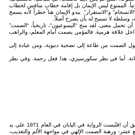
اهوتياً. الممنوع ليس الإيمان بل إقامة خطابٍ منافس لخطاب
جام” و“الاستقرار”. يبدو الإيمان هنا خطراً لأنه يسمح
، وسلطة لا تسمح له بأن يصرخ أصلاً.
تحمل معنى. لقد منح "اليسوعيون"، تاريخياً، “الصمت”
اخل علاقة هرمية. فالمؤمن يصمت أمام المعلم، والراهب
ول الصمت من طاعة إلى تضحية دنيوية، ومن عبادة إلى
من العذاب. في نظر الكنيسة، هذه خيانة. أما في نظر سكورسيزي، هذا فعل رحمة. وفي نظر
[1]فيلم Silence (2016)، سيناريو وإخراج / مارتن سكورسيزي. مقتبس من رواية شوساكو إندو (1966) بذات العنوان( سبق أن اقتُبست الرواية في اليابان في العام 1971 على يد
ع عشر- ورهبة الصمت الإلهي في مواجهة الألم والتعذيب،