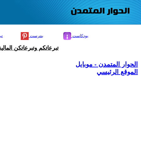
بودكاست
بنترست
تي
تبرعاتكم وتبرعاتكن المال
الحوار المتمدن - موبايل
الموقع الرئيسي