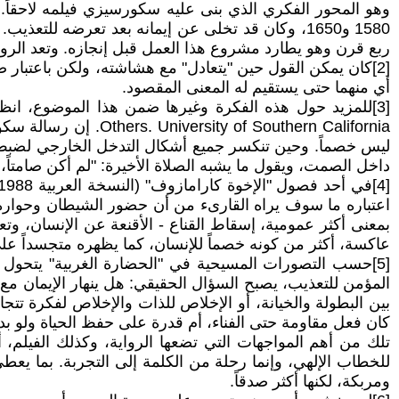
وهو المحور الفكري الذي بنى عليه سكورسيزي فيلمه لاحقاً. 
1580 و1650، وكان قد تخلى عن إيمانه بعد تعرضه 
ربع قرن وهو يطارد مشروع هذا العمل قبل إنجازه. وتعد الروا
[2]كان يمكن القول حين "يتعادل" مع هشاشته، ولكن باعتبار ض
أي منهما حتى يستقيم له المعنى المقصود.
Southern California
ليس خصماً. وحين تنكسر جميع أشكال التدخل الخارجي لضبط ا
داخل الصمت، ويقول ما يشبه الصلاة الأخيرة: "لم أكن صامتاً، 
اعتباره ما سوف يراه القارىء من أن حضور الشيطان وحواره م
بمعنى أكثر عمومية، إسقاط القناع - الأقنعة عن الإنسان، وتع
عاكسة، أكثر من كونه خصماً للإنسان، كما يظهره متجسداً عل
[5]حسب التصورات المسيحية في "الحضارة الغربية" يتحول ا
المؤمن للتعذيب، يصبح السؤال الحقيقي: هل ينهار الإيمان م
بين البطولة والخيانة، أو الإخلاص للذات والإخلاص لفكرة تتجا
كان فعل مقاومة حتى الفناء، أم قدرة على حفظ الحياة ولو بدا
تلك من أهم المواجهات التي تضعها الرواية، وكذلك الفيلم، أ
للخطاب الإلهي، وإنما رحلة من الكلمة إلى التجربة. بما يعط
ومربكة، لكنها أكثر صدقاً.