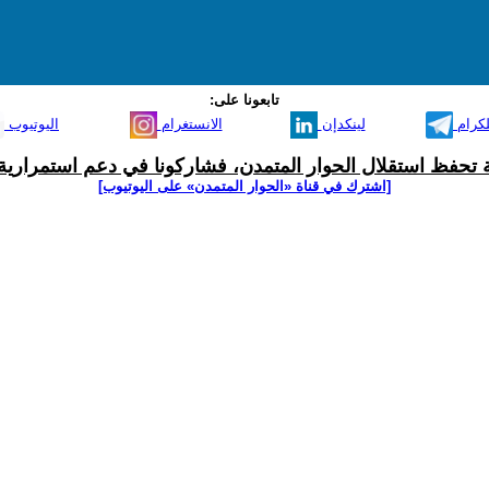
تابعونا على:
لكرام
لينكدإن
الانستغرام
اليوتيوب
ية تحفظ استقلال الحوار المتمدن، فشاركونا في دعم استمرارية 
[اشترك في قناة ‫«الحوار المتمدن» على اليوتيوب]