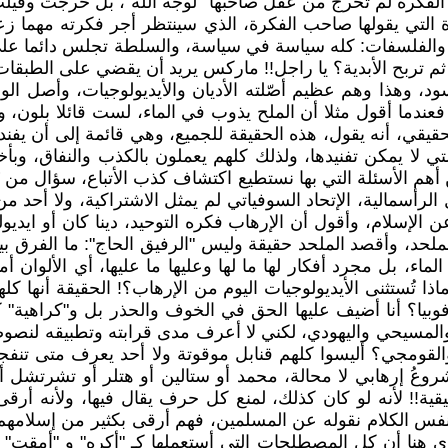
الفكرة لم تخرج من عقل صاحبها "لوجه الله"، بل خرجت وقيلت و
ة التي يقولها صاحب الفكرة، الذي سينتظر أجر فكرته مهما ز
جيات والفلسفات: كله سياسة في سياسة، والسلطة تجلس دائما ع
 ثم تربح الأبدية؟ يا راجل!! ماركس يريد أن يقضي على الطبقات 
ود، وهذا وهم عظيم أصّلته الأديان والأيديولوجيات، وأصل ا
 فعندما أقول مثلا أن الملح يذوب في الماء، لست قائلا بلون، 
يقي، أنه يقول، هذه الحقيقة للجميع، وهي قائمة إلى أن يفند
لتي لا يمكن تفنيدها، ولذلك كلهم يعملون بالكذب والنفاق، وب
 أهم الأسئلة التي بها نستطيع اكتشاف كذب الأتباع، سؤال من يُم
ثل الرأسمالية، الإتحاد السوفياتي لم يمثل الاشتراكية، ولا أح
ن الإسلام، وأقول أن الإرهاب فكره التوحيد، دينا كان أو ايديو
لحد، وأقصد الملحد حقيقة وليس "الرفيق الحاج": ما الفرق بي
، بل مجرد أفكار لها ما لها وعليها ما عليها، أي الألوان أما
 تُستثنى الأيديولوجيات اليوم من الإرهاب؟! الحقيقة أنها كله
نوفوبيا؟ أنا أضيف عليها الحق في الخوف والحذر بل و"كراهية"
مسلم والمسيحي واليهودي، لكني لا أعرف مدى قرابته وتطبيقه لن
 والقومجي؟ أليسوا كلهم قنابل موقوتة ولا أحد يعرف متى تنف
وعُ إرهابي لا محالة، محمد أو ستالين أو هتلر أو تشرتشل أ
ية!! لأنه لو كان كذلك، لمنع كل حرف يقال فيها، ولأنه أرقى
الكلام نقوله عن المسلمين، فهم أرقى بكثير من إسلامهم ومحم
رى هنا أن كل المصطلحات التي أستعملها كـ "أكره" و "أمقت" 