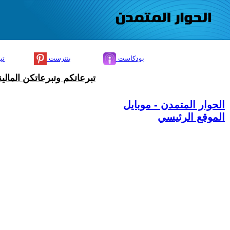
بودكاست
بنترست
تي
تبرعاتكم وتبرعاتكن المال
الحوار المتمدن - موبايل
الموقع الرئيسي