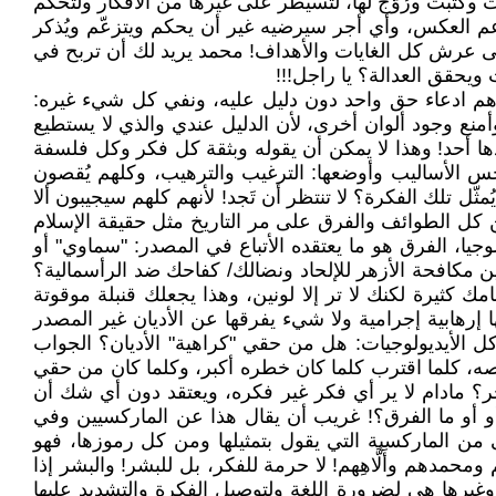
كُتبت ورُوّج لها، لتسيطر على غيرها من الأفكار ولتحكم
عم العكس، وأي أجر سيرضيه غير أن يحكم ويتزعّم ويُذكر
لى عرش كل الغايات والأهداف! محمد يريد لك أن تربح في
ويحقق العدالة؟ يا راجل!!!
لوهم ادعاء حق واحد دون دليل عليه، ونفي كل شيء غيره:
وأمنع وجود ألوان أخرى، لأن الدليل عندي والذي لا يستطيع
ها أحد! وهذا لا يمكن أن يقوله وبثقة كل فكر وكل فلسفة
أخس الأساليب وأوضعها: الترغيب والترهيب، وكلهم يُقصون
ثّل تلك الفكرة؟ لا تنتظر أن تَجد! لأنهم كلهم سيجيبون ألا
د من كل الطوائف والفرق على مر التاريخ مثل حقيقة الإسلام
لوجيا، الفرق هو ما يعتقده الأتباع في المصدر: "سماوي" أو
ن مكافحة الأزهر للإلحاد ونضالك/ كفاحك ضد الرأسمالية؟
مك كثيرة لكنك لا تر إلا لونين، وهذا يجعلك قنبلة موقوتة
ا إرهابية إجرامية ولا شيء يفرقها عن الأديان غير المصدر
 كل الأيديولوجيات: هل من حقي "كراهية" الأديان؟ الجواب
صوصه، كلما اقترب كلما كان خطره أكبر، وكلما كان من حقي
جر؟ مادام لا ير أي فكر غير فكره، ويعتقد دون أي شك أن
و أو ما الفرق؟! غريب أن يقال هذا عن الماركسيين وفي
 من الماركسية التي يقول بتمثيلها ومن كل رموزها، فهو
دهم وأَلَّاهِهم! لا حرمة للفكر، بل للبشر! والبشر إذا
وغيرها هي لضرورة اللغة ولتوصيل الفكرة والتشديد عليها