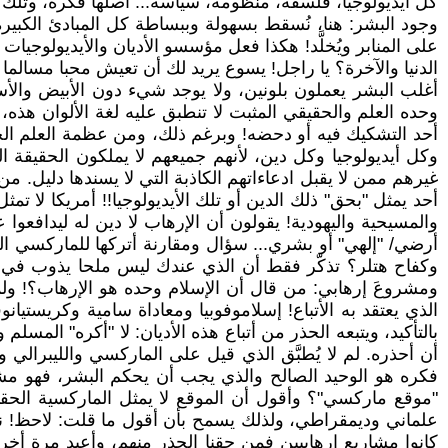
كل أيديولوجيا، فلسفة، منظومة، سياسة... أصلها فكرة، وتلك 
وجود البشر: هنا، نُسقط بسهولة وببساطة كل المبادئ الكبير
على المنابر ويُخلَّد! هكذا فعل مؤسسو الأديان والأيديولو
الدنيا والآخرة؟ يا راجل! يسوع يريد لك أن تعيش محبا مسالما
أغلب البشر يعملون بلونين، ولا يوجد شيء دون الأبيض والأس
وحده العلم والحقيقي المثبت لا تنطبق عليه لغة الألوان هذه،
أحد التشكيك فيه أو دحضه! وبرغم ذلك، ومن عظمة العلم الحق
وكل أيديولوجيا وكل دين، لأنهم جميعهم لا يملكون الحقيقة ا
غيرهم ممن لا يقبل ادعاءاتهم الكاذبة التي لا يسندها دليل. من
أحد يمثل "بحق" ذلك الدين أو تلك الأيديولوجيا!! أمريكا لا تم
والمسيحية واليهودية! يقولون أن الإرهاب لا دين له ليدافعوا ع
أرضي/ "إلهي" أو بشري... سؤال ومقارنة أتركها للماركسي الم
وكفاح هتلر؟ تذكّر فقط أن الذي عندك ليس ملحا يذوب في الماء
ومشروعَ إرهابي: من قال أن الإسلام وحده هو الإرهاب؟! ولماذا
الذي يعتقد به الأتباع! إسلاموفوبيا ومعاداة سامية وكريستيا
بالتأكيد، ويتبعه الحذر من أتباع هذه الأديان: لا "أكره" ال
أن أحذره. لم لا يُطبَّق الذي قيل على الماركسي والليبرالي
فكره هو الوحيد الصالح والذي يجب أن يحكم البشر، فهو مشر
"موقع ماركسي"؟ وأقول أن الموقع لا يمثل الماركسية الحقيق
علماني وديمقراطي، ولذلك يسمح بأن أقول ما قلت: لاحظ! نفس 
كانوا مشاريع إرهابيين فمن حقنا الحذر منهم، وأعيد مرة أخ