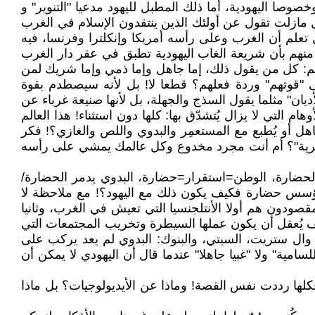
صوصا اليهودية، أما ذلك المطبل لليهود مدعيا "التنوير" و
ل مازلت تقول عن أولئك الذين ينتقدون الإسلام في الغرب
 تعلم أن الغرب وعلى رأسه أمريكا وإنكلترا وفرنسا، فيه
ا منهم بأن شريعة الغاب اليهودية تطبق في عقر دار الغرب
 لهم: كل من يقول ذلك، إما جاهل وإما ذمي وإما شريك لمن
 "قوتهم" وردة فعلهم؟ قطعا لا! بل لأنه سيصطدم بقوة
أديان" مثلما يقول السذج والجهلة، بل لأنها صنيعة غرباء عن
م التي لا يزال يُتشدّق بها: كلها دون استثناء! هذا العالم
اهل أو يُطبع مع المستعمِر والبدوي واللص والغازي؟! فكر
عنصرية"؟ أم أنت مجرد مخدوع وكل عالمك يمشي على رأسه
الحضارة، الوطن=استقرار=حضارة، البدوي يدمر الحضارة/
ا يؤسس حضارة فكيف يكون ذلك مع اليهود؟! مع ملاحظة لا
قصودون هم أولا الأنتلجنسيا التي تعيش في الغرب، وثانيا
كيف يُعقل أن يكون عملها السيطرة وتخريب المجتمعات التي
 وال ستريت، السيتي، والبنوك: البدوي لم يعد يركب على
امية" ولا "غبيا جاهلا" عندما قال أن اليهودي لا يمكن أن
كلها رددت نفس القصة! وماذا عن الأيديولوجيات؟ بل ماذا