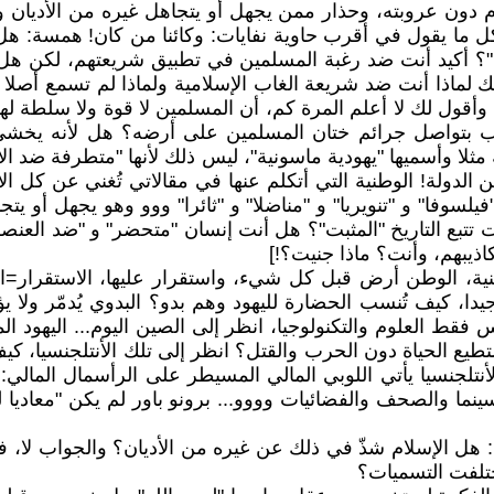
لام دون عروبته، وحذار ممن يجهل أو يتجاهل غيره من الأديان وخ
 كل ما يقول في أقرب حاوية نفايات: وكائنا من كان! همسة: ه
نيون"؟ أكيد أنت ضد رغبة المسلمين في تطبيق شريعتهم، لكن هل
فسك لماذا أنت ضد شريعة الغاب الإسلامية ولماذا لم تسمع أصل
رب، وأقول لك لا أعلم المرة كم، أن المسلمين لا قوة ولا سلطة
غرب بتواصل جرائم ختان المسلمين على أرضه؟ هل لأنه يخشى
ة مثلا وأسميها "يهودية ماسونية"، ليس ذلك لأنها "متطرفة ضد ال
لدولة! الوطنية التي أتكلم عنها في مقالاتي تُغني عن كل الأوها
وفا" و "تنويريا" و "مناضلا" و "ثائرا" ووو وهو يجهل أو يتج
نت تتبع التاريخ "المثبت"؟ هل أنت إنسان "متحضر" و "ضد ال
اذيبهم، وأنت؟ ماذا جنيت؟!]
نية، الوطن أرض قبل كل شيء، واستقرار عليها، الاستقرار=
يدا، كيف تُنسب الحضارة لليهود وهم بدو؟ البدوي يُدمّر ول
ط العلوم والتكنولوجيا، انظر إلى الصين اليوم... اليهود الم
تستطيع الحياة دون الحرب والقتل؟ انظر إلى تلك الأنتلجنسيا، 
تلجنسيا يأتي اللوبي المالي المسيطر على الرأسمال المالي:
ما والصحف والفضائيات وووو... برونو باور لم يكن "معاديا للس
: هل الإسلام شذّ في ذلك عن غيره من الأديان؟ والجواب لا، ف
ختلفت التسميات؟