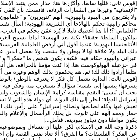
[قوس ثاني: قلتُها سابقا، وأكرّرها هنا: حذار ممن ينتقد الإس
"الإنسانية" وغيرها من الشعارات الرنانة، فأنصحك بأن تُلقي
ولا يقتربون من اليهود واليهودية، أنهم "تنويريون" و "علما
محاكم رابينية تحكم بالهالاخا أي الشريعة اليهودية! اسأل ن
"العلماني"؟! أنا هنا أعطيك دليلا لا يُرد عمّن يحكم في الغ
يملكون السلطة حقيقةً! نكتة بعد الهمسة: لماذا يسمح ال
الأنتلجنسيا اليهودية! عندما أقول أني أرفض العلمانية الفرنسي
ذلك البلد ولا علاقة لها لا بوطن ولا بشعب ولا بفصل الدين عن ا
عبراني واليهود حكام فيه، فكيف يكون شخص ما "مفكرا" و "فيلس
في خزعبلة الهولوكوست هنا: إذا كنت مؤمنا بالخرافة، هل أ
مثلما أرادوا ذلك لك! ثم، هم يحكمون بذلك الوهم وغيره من أك
[قوس ثالث: البداوة تشمل كل فكر لا يعترف بالوطن/ بالوط
يسرقها/ ينسبها إلى نفسه: سؤال لا تستغرب منه وفكر فيه ج
يجب أن تُنسى: التقدم مقياسه كرامة الإنسان والشعوب وليس فق
إسرائيل الدولة: انظر إلى تلك الدولة، أي دولة هذه التي لا 
تعيش فيها وكله لصالحها ولصالح إسرائيل؟ على رأس تلك الأن
حمار ومعه إلهه على تابوت، بل يملك الرأسمال والإعلام والسين
يكون مواطنا دون تجاوز يهوديته، فتأمل...]
ذكرنا وجه الله في الإسلام، لكن علينا أن نتساءل وبموضوعية
عن الفكر؟ الفلسفات؟ ما الفرق؟ ألا تعاد نفس القصة وإن ا