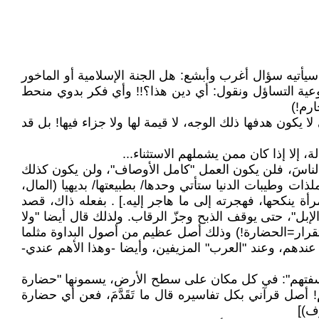
سيأتيه سؤال أغرب وأبشع: هل الجنة الإسلامية أو الماخور
عية التساؤل ونقول: أي دين هذا؟!! وأي فكر بدوي منحط
رم!)
يكون هدفها ذلك الوجه، لا قيمة لها ولا جزاء فيها! بل قد
 إلا إذا كان ممن يشملهم الاستثناء...
 الناسَ، فلن يكون العمل "كامل الأوصاف"، ولن يكون كذلك
ذات وطيبات الدنيا ستأتي وحدها/ بطبيعتها/ بديهيا (المال،
أة ينكحها، فهجرته إلى ما هاجر إليه.] . بفعله ذاك، قصد
ئة من الإبل"، حتى يوقف الذبح وجزّ الرقاب. ولذلك قال أيضا "ولا
استقرار=الحضارة!) وذلك أصل عظيم من أصول البداوة مثلما
عندهم، وعند "العرب" المزيفين، وأيضا -وهذا الأهم عندي-
اسفتهم": في كل مكان على سطح الأرض، يسمونها "حضارة
م! أصل قرآني بكل تفاسيره قال ما تَقَدَّمَ، فعن أي حضارة
رف)]