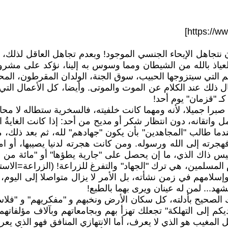
ن نتجاهل الإيحاء الجنسي الموجود! وبعدم تجاهل العاقل لذلك، 
ياذ بالله من الشيطان ومما وسوس به إلينا، نؤكد على مشرو
م التي سيتزوجها الحبيب، سوق الجنة، الولدان المقرطون، المحا
ذلك عند الكلام عن الموت والموتى. وأيضا، كل الأعمال التي لا 
كـ "قزمان" يوم أحد!
را جميلا، لأنه ومهما كانت خلفيته، فالسخرية ستطاله لا محالة،
 واتقانه، دون انتظار شكر أو مديح من أحد: إذا كانت الغايةُ
ندما طالب "المجاهدين" بأن يكون "جهادهم" لله، ثم بعد ذلك، مل
جرته إلى الله ورسوله. ومن كانت هجرته لدنيا يصيبها، أو امر
قوة "المجاهد"، وليس ذاك الذي، ما إن يحصل على "جارية يطؤها" أو "ما
ام المسلمين، هي ترك "الجهاد" والتفرغ للزراعة! (الزراعة=ال
سلامهم في زمن نشأته، بل الأمر لا يزال متواصلا إلى اليوم، 
د... لمن له عينان ويرى بهما بالطبع!
الصحيح بأدلته، كل سكان الأرض ونخبهم و "مفكريهم" و "فل
يديكم إلى التهلكة" تجعلك تهزأ بهم وبجامعاتهم وبآلاف مؤلفاته
هل المغيب هو الذي لا يعرف، أما الانتهازي المنافق فهو الذي يع