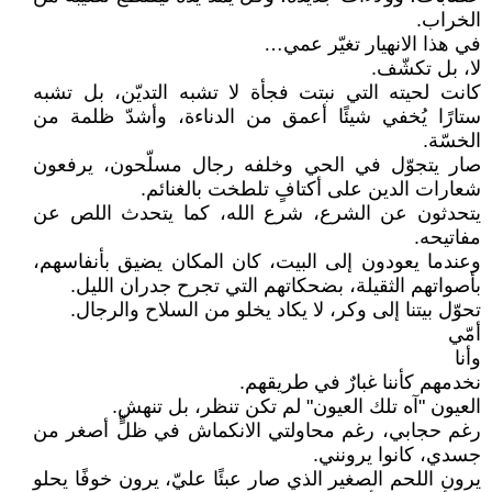
الخراب.
في هذا الانهيار تغيّر عمي…
لا، بل تكشّف.
كانت لحيته التي نبتت فجأة لا تشبه التديّن، بل تشبه
ستارًا يُخفي شيئًا أعمق من الدناءة، وأشدّ ظلمة من
الخسّة.
صار يتجوّل في الحي وخلفه رجال مسلّحون، يرفعون
شعارات الدين على أكتافٍ تلطخت بالغنائم.
يتحدثون عن الشرع، شرع الله، كما يتحدث اللص عن
مفاتيحه.
وعندما يعودون إلى البيت، كان المكان يضيق بأنفاسهم،
بأصواتهم الثقيلة، بضحكاتهم التي تجرح جدران الليل.
تحوّل بيتنا إلى وكر، لا يكاد يخلو من السلاح والرجال.
أمّي
وأنا
نخدمهم كأننا غبارٌ في طريقهم.
العيون "آه تلك العيون" لم تكن تنظر، بل تنهش.
رغم حجابي، رغم محاولتي الانكماش في ظلٍّ أصغر من
جسدي، كانوا يرونني.
يرون اللحم الصغير الذي صار عبئًا عليّ، يرون خوفًا يحلو