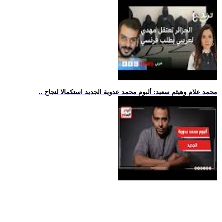
.. محمد علام وهيثم سعيد: ألبوم محمد عدوية الجديد استكمالا لنجاح