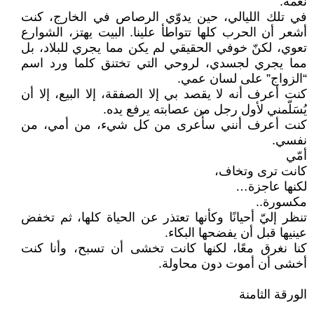
نعمة.
في تلك الليالي، حين يدوّي الرصاص في الخارج، كنت
أشعر أن الحرب كلها تتواطأ علينا. البيت يهتز، الشوارع
تعوي، لكنّ خوفي الحقيقي لم يكن مما يجري للبلاد، بل
مما يجري لجسدي، لروحي التي تختنق كلما ورد اسم
“الزواج” على لسان عمي.
كنت أعرف أنه لا يقصد بي إلا الصفقة، إلا البيع، إلا أن
يُسَلّمني لأول رجل من عصابته يرفع يده.
كنت أعرف أنني سأُعرى من كل شيء، من أمي، من
نفسي.
أمّي
كانت ترى وتخاف،
لكنها عاجزة…
مكسورة..
تنظر إليّ أحيانًا وكأنها تعتذر عن الحياة كلها، ثم تخفض
عينيها قبل أن يفضحها البكاء.
كنا نغرق معًا، لكنها كانت تخشى أن تسبح، وأنا كنت
أخشى أن أموت دون محاولة.
الورقة الثامنة