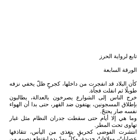
تابع لرواية الحرز
الورقة السابعة
كأن البلاد قد انفجرت من داخلها، كجرحٍ ظلّ يخفي نزفه
طويلًا ثم انفلت فجأة.
خرج الناس إلى الشوارع يصرخون بالعدالة، يطالبون
بإطلاق المسجونين، يهتفون ضد القهر، حتى بدا أن الهواء
نفسه صار يحتجّ.
وما هي إلا أيام حتى سقطت جدران النظام مثل غبار
تهاوى تحت المطر.
انتشرت الفوضى كحريقٍ يتغذى من اليأس، تتقاذفها
عصاباتٌ، وولاءاتٌ جديدة، وكلٌّ يمدّ يده ليقتطع نصيبه من