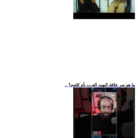
.. ما هو سر علاقة اليهود العرب بأم كلثوم؟