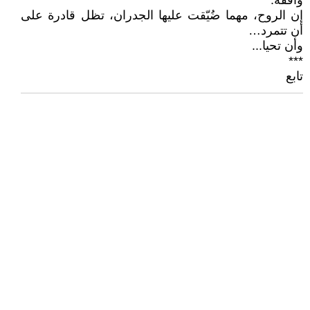
واقفة:
إن الروح، مهما ضُيّقت عليها الجدران، تظل قادرة على
أن تتمرد…
وأن تحيا...
***
تابع