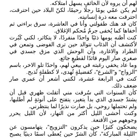
لهم أن يروه لأن الخائف يسهل امتلاكه.
لم يكن عمّي يومًا رجلًا رحيمًا، لكنّ البلاد حين احترقت،
احترقت معه ذرة إنسانيته.
كان قد هتك طفولتي وأنا في العاشرة، سرق براءتي ثم
أخفاها كما يُخفى جرمٌ مُحكم الإغلاق.
كنت أظنه يومها ذئبًا واحدًا منفردًا، لا يتكاثر، لكني كَبُرت
لأكتشف أن الذئاب تتوالد حين ترى الفوضى وتمعن في
الطراد والاغارة، وأن الوحش الذي مزق جسدي في
صغري صار اليوم قائدًا لقطيعٍ جائع.
وما عاد يخفي رغبته في بيعي لهم، واحدًا تلو الاخر، باسم
"الزواج" و"الشرع"، كفضيلةٍ تُهدى، لا كطفلةٍ تُذبح.
كنت في الرابعة عشرة، لكنني أشعر أن عمري صار
ضعف ذلك.
كأن السنوات التي سُرقت مني أثقلت ظهري قبل أن
يشتدّ جسدي الذي بدأ يتغير، يتفتح على أنوثةٍ لم أطلبها،
ولم تحتملها روحي، بل صارت نذيرًا لما ينتظرني.
وكنت أخشى الليل أكثر من النهار، لأن الليل يحرر
وجوههم من الأقنعة.
يضحكون كثيرًا حين يذكرون “التزويج”، يتهامسون عن
“الليلة المباركة”، كأن الشرّ حين يُعطى اسمًا دينيًا يصبح