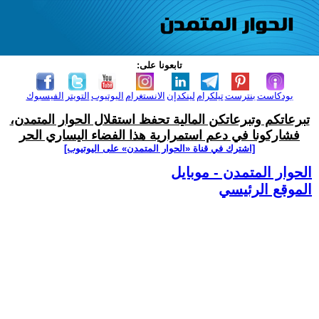
تابعونا على:
بودكاست
بنترست
تيلكرام
لينكدإن
الانستغرام
اليوتيوب
التويتر
الفيسبوك
تبرعاتكم وتبرعاتكن المالية تحفظ استقلال الحوار المتمدن،
فشاركونا في دعم استمرارية هذا الفضاء اليساري الحر
[اشترك في قناة ‫«الحوار المتمدن» على اليوتيوب]
الحوار المتمدن - موبايل
الموقع الرئيسي