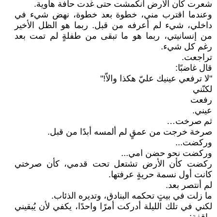
شعرت كأن الأرض انكمشت حتى غدت حافة هاوية.
وعندما اقترب مني، خطوة بعد خطوة، نهض شيء في
داخلي، شيء لم أعرفه من قبل. ربما هو الظل الأخير
من إنسانيتي، ربما هو ما تبقى من طفلةٍ لم تمت بعد
رغم كل شيء.
تراجعت.
قال غاضبًا:
"لا ترفعي عينيك عليّ هكذا والاّ!"
لكنّني
رفعت
عيني.
ثم صرخت…
صرخة خرجت من عمقٍ لم ألمسه أبدًا من قبل.
وركضت...
وركضت نحو حضن امي...
ركضت كأن الأرض تشتعل تحت قدمي، كأن صرختي
كانت أول نسمة حريةٍ عرفتها.
لم أنتصر بعد.
ما زلت في بيتٍ تحكمه البنادق، وتديره الذئاب.
لكني في تلك الليلة أدركت أمرًا واحدًا، يكفي لأن يُبقيني