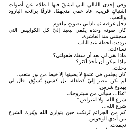
وفي إحدى الليالي التي انشقّ فيها الظلام عن أصوات
اشتباكٍ قريب، عاد عمي متجهمًا، غارقًا برائحة البارود
والتعب.
دخل غرفته ثم ناداني بصوتٍ ملغوم.
كان صوته وحده يكفي ليعيد إليّ كل الكوابيس التي
سجنتني منذ العاشرة.
ترددت لحظة عند الباب.
تساءلت:
ماذا بقي لي بعد أن سفك طفولتي؟
ماذا يمكن أن يأخذ أكثر؟
دخلت.
كان يجلس في عتمةٍ لا يضيئها إلا خيط من نور متعب.
لم يكن ينظر إليّ كطفلة، بل كشيءٍ يُسوَّق. قال لي
بهدوءٍ شرس:
"غدًا… سيأتي من سيتزوجك.
شرع الله، ولا اعتراض."
شرع الله…
كم من الجرائم تُرتكب حين يتوارى الله ويُترك الشرع
بين أيدي الوحوش.
تجمدت.