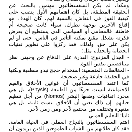
وهكذا، لم يكن السفسطائيون مهتمين بالبحث عن
الحقيقة المطلقة، بل كان اهتمامهم الأول ينصب على
كيفية الفوز في النقاش. بالنسبة لهم، كان الهدف هو
إقناع الآخرين بوجهة نظرك، سواء كانت صحيحة أم
خاطئة. فالمحامي أو السياسي الذي يستطيع أن يعرض
فكرته بشكل مقنع يمكنه التأثير في الناس، حتى لو لم
يكن على حق. ولذلك، فقد ركزوا على تطوير تقنيات
الخطابة والجدل، مثل:
- الجدل المزدوج: القدرة على الدفاع عن وجهتي نظر
متناقضتين بنفس القوة.
- المغالطات المنطقية: استخدام حجج تبدو منطقية ولكنها
في الحقيقة خادعة وغير صحيحة.
كما اعتقد السفسطائيون أن قوانين الأخلاق والقيم
الاجتماعية ليست جزءًا من الطبيعة (Physis)، بل هي
مجرد اتفاقيات وضعها البشر (Nomos) من أجل تنظيم
حياتهم. إن ذلك يعني أن الأخلاق ليست ثابتة، بل هي
متغيرة وتختلف من مجتمع لآخر ومن زمن لآخر.
ثانيا: التعليم العملي
اهتم السفسطائيون بالنجاح العملي في الحياة العامة.
فقد كان طلابهم من الشباب الطموحين الذين يريدون أن