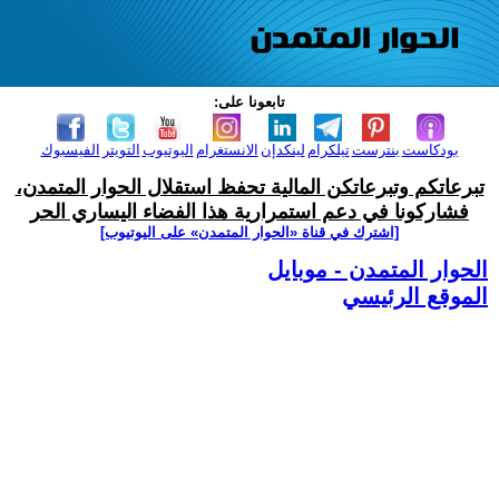
تابعونا على:
بودكاست
بنترست
تيلكرام
لينكدإن
الانستغرام
اليوتيوب
التويتر
الفيسبوك
تبرعاتكم وتبرعاتكن المالية تحفظ استقلال الحوار المتمدن،
فشاركونا في دعم استمرارية هذا الفضاء اليساري الحر
[اشترك في قناة ‫«الحوار المتمدن» على اليوتيوب]
الحوار المتمدن - موبايل
الموقع الرئيسي