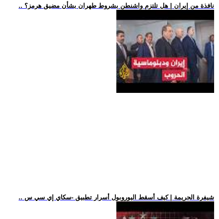
.. نافذة من إيران | هل تلتزم واشنطن بشروط طهران بشأن مضيق هرمز؟
.. شيفرة الجريمة | كيف أسقط اليوروبول أسرار تطبيق -سكاي إي سي س