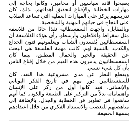
يصبحوا قادة سياسيين أو محامين، وكانوا بحاجة إلى
مهارات الخطابة والإقناع لتحقيق أهدافهم. لذلك، كان
تدريسهم يركز على المهارات العملية التي تساعد الطلاب
على النجاح في حياتهم المهنية والشخصية.
وبالمقابل، واجهت السفسطائية نقدًا حادًا من فلاسفة
مثل سقراط وأفلاطون وأرسطو. رأى هؤلاء الفلاسفة أن
السفسطائيين يُفسدون الشباب ويعلمونهم فنون الخداع
والكذب. بالنسبة لهم، كانت مهمة الفلسفة هي البحث
عن الحقيقة والخير والجمال المطلق، بينما كان
السفسطائيون يدمرون هذه القيم من خلال إقناع الناس
بأن كل شيء نسبي.
وبقطع النظر عن مدى مشروعية هذا النقد، كان
للسفسطائيين دور مهم في تاريخ الفكر اليوناني
والإنساني. فقد كانوا أول من ركز على الإنسان
واهتماماته بدلاً من التركيز على الطبيعة والكون. كما أنهم
ساهموا في تطوير فن الخطابة والجدل، بالإضافة إلى
مناهضتهم للتعصب والاستبداد الفكري من خلال اعتقادهم
بنسبية الحقيقة.