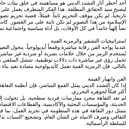
أحد أخطر آثار التشدد الديني هو مساهمته في خلق بيئات حاضن
ليصبح سيد الحقائق المطلقة. هذا الفكر المتطرف يعمل على تغ
تاريخياً، لم يكن موقف التحريم ثابتاً. فمثلاً، قضية تحريم ت
الإسلامية من هذا التصوير لم تكن ثابتة على مر العصور. كان
نصاً إلهياً جامداً في كل الأوقات، بل أداة سياسية واجتماعي
استراتيجيات التشفير والرمزية الفنية
عندما يواجه الفن رقابة مباشرة وقمعاً أيديولوجياً، يتحول ال
يُستخدم الرمز من خلال علامات بصرية أو سردية غير مباشرة 
تحمل رؤى غير مباشرة ذات دلالات توظيفية، تنتشل المتلقي من
بالتالي، فإن الرمزية الفنية تعمل كأيديولوجية مضادة تعيد بنا
الفن وانهيار القيمة
إذا كان التشدد الديني يمثل القمع المباشر، فإن أنظمة التفاه
أكثر فتكاً لجوهره التحرري.
لم تعد التفاهة مجرد ممارسات فردية سطحية، بل تحولت إلى "
الحديثة، والمؤسسات البحثية والأكاديمية، والقطاعات الاقتصادي
يتمثل دور التفاهة في هذه المنظومة في تجريد العمل، بما فيه
الثقافي وصرف الانتباه عن الشأن العام، وتشجيع "السبات بدلا
للسلطة الرأسمالية.