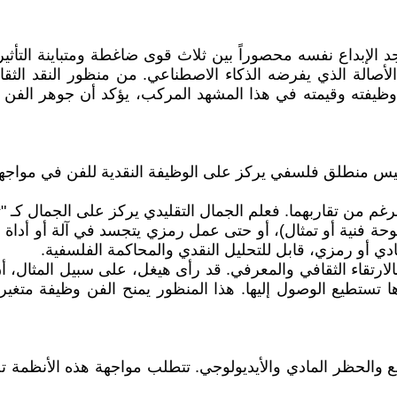
 الإبداع نفسه محصوراً بين ثلاث قوى ضاغطة ومتباينة التأثير: 
لأصالة الذي يفرضه الذكاء الاصطناعي. من منظور النقد الثق
وظيفته وقيمته في هذا المشهد المركب، يؤكد أن جوهر الفن
منطلق فلسفي يركز على الوظيفة النقدية للفن في مواجهة الب
رغم من تقاربهما. فعلم الجمال التقليدي يركز على الجمال كـ "ت
لوحة فنية أو تمثال)، أو حتى عمل رمزي يتجسد في آلة أو أداة إن
ي أو رمزي، قابل للتحليل النقدي والمحاكمة الفلسفية.
ارتقاء الثقافي والمعرفي. قد رأى هيغل، على سبيل المثال، أ
ا تستطيع الوصول إليها. هذا المنظور يمنح الفن وظيفة متغي
منع والحظر المادي والأيديولوجي. تتطلب مواجهة هذه الأنظمة ت