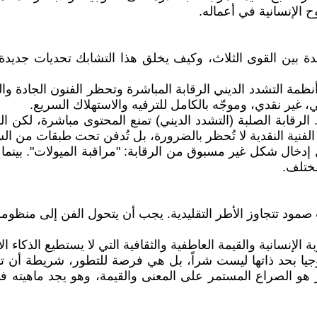
 الإنسانية في أعماله.
ة بين القوى الثلاث، وكيف يخلق هذا التشابك تحديات جديدة 
ة التشدد الديني الرقابة المباشرة وتحظر الفنون الجادة والنق
، غير نقدي، وموجّه بالكامل للترفيه والاستهلاك السريع.
الرقابة الصلبة (التشدد الديني) تمنع المحتوى مباشرة، لكن ال
ل الفنية النقدية لا تُحظر بالضرورة، بل تُدفن تحت طبقات من ال
ال إدخال شكل غير مسبوق من الرقابة: "مراقبة الميولات". بينم
ختلف.
مود تتجاوز الأطر التقليدية. يجب أن يتحول الفن إلى منظومة 
الإنسانية والقيمة العاطفية والثقافية التي لا يستطيع الذكاء 
ولوجيا بحد ذاتها ليست شراً، بل هي فرصة للتطور، شريطة أن 
صر هو الصراع المستمر على المعنى والقيمة، وهو يجد ماهيته