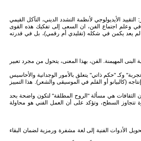
التقييد الأيديولوجي لأنظمة التشدد الديني، التآكل القيمي
افي وعلم اجتماع الفن، ان السعى إلى تفكيك هذه القوى
 لم يعد يكمن في شكله (تقليدي أم رقمي)، بل في قدرته
نى المهيمنة. الفن، بهذا المعنى، يتحول من مجرد تعبير
جربة" وكـ "حكم ذاتي" يتعلق بالأمور الوجدانية والأحاسيس
تاجه (كالبيانو أو القلم في الموسيقى والشعر). هذا التمييز
ن الثقافات هي مسألة "الروح المطلقة" لتكون واضحة بحد
رة تتجاوز السطح، وتؤكد على أن العمل الفني هو محاولة
حويل الأدوات الفنية إلى لغة مشفرة ورمزية لضمان البقاء