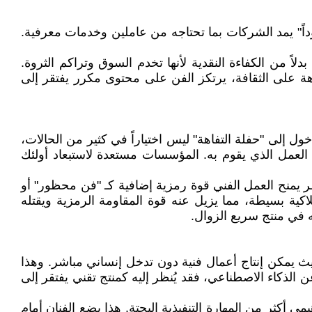
داً" يمد الشركات بما تحتاجه من عاملين وخدمات معرفية.
بدلاً من الكفاءة النقدية لأنها تخدم السوق وتراكم الثروة.
 على الثقافة، يرتكز الفن على محتوى مكرر يفتقر إلى
خول إلى "حفلة التفاهة" ليس اختياراً في كثير من الحالات،
 العمل الذي يقوم به. المؤسسات مستعدة لاستبعاد أولئك
لحظر يمنح العمل الفني قوة رمزية إضافية كـ "فن محظور" أو
لاكية بسيطة، مما يزيل عنه قوة المقاومة الرمزية ويقتله
ه في منتج سريع الزوال.
يث يمكن إنتاج أعمال فنية دون تدخل إنساني مباشر. وهذا
 الذكاء الاصطناعي، فقد يُنظر إليه كمنتج تقني يفتقر إلى
 أكثر من المهارة التنفيذية البحتة. هذا يضع الفنان أمام