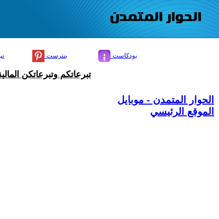
بودكاست
بنترست
تي
تبرعاتكم وتبرعاتكن المال
الحوار المتمدن - موبايل
الموقع الرئيسي