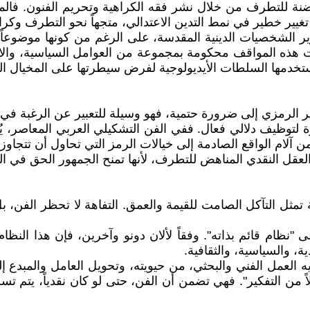
ة للتطرف من خلال نشر فقه الكراهية وتحريم الفنون. فالمناطق
يير خطير في نمط التدين الاعتدالي، متجهاً نحو التطرف وكراهي
صوير الشخصيات الدينية المقدسة، على الرغم من كونها موضوعاً 
ت هذه المواقف محكومة بمجموعة من العوامل السياسية، والاجتم
ة تستخدمها السلطات الأيديولوجية لفرض سيطرتها على المخيال ا
تعبير الرمزي إلى ضرورة حتمية، فهو وسيلة للتعبير عن الرغبة ف
لتوظيف دلالي فعال. ففي الفن التشكيلي العربي المعاصر، يُس
 آلام الواقع الصادمة إلى خيالات الرمز التي تحاول أن تتجاو
ء العقل النقدي المناهض للتطرف، لأنها تمنح الجمهور الحق في ال
ة تمثل التآكل الصامت للقيمة والعمق. التفاهة لا تحظر الفن، 
نظام قائم بذاته". وفقاً لألان دونو وآخرين، فإن هذا النظ
ة، والسياسية، والثقافية.
 العمل الفني والبحثي، من حيويته، وتحويل العامل والمبدع إلى
ً من التفكير". فهي تضمن أن الفن، حتى لو كان نقدياً، يتم ت