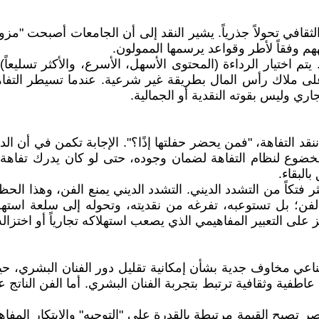
قافي تحولاً جذرياً. يشير النقد إلى أن الجامعات أصبحت "مزو
هم وفقاً لأطر وقواعد يرسمها الممولون.
تم اختيار الرداءة (المحتوى الأسهل، الأسرع، والأكثر تسليعاً) 
 ملاك رأس المال بطريقة غير شرعية. عندما تسيطر التفاهة
ي وليس بقوته النقدية أو الجمالية.
نقد التفاهة، "فمن يحضر حفلتها إذًا؟". الإجابة تكمن في أن الد
الخضوع لنظام التفاهة لضمان وجوده، حتى لو كان يدرك تفاهة
البقاء.
كثر فتكاً من التشدد الديني. التشدد الديني يمنع الفن، وهذا ا
ع الفن؛ بل تستوعبه، تفرغه من نقديته، وتحوله إلى سلعة استه
على التعبير المفاهيمي الذي يصعب استهلاكه تجارياً أو اختزال
صطناعي مخاوف جدية بشأن إمكانية تقليل دور الفنان البشري، ح
فية وثقافية ترتبط بتجربة الفنان البشري. أما الفن الناتج عن
صبح القيمة مرتبطة بالقدرة على "التوجيه" والابتكار المفاهيمي