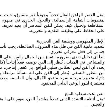
يمثل العصر الراهن للفنان تحدياً وجودياً غير مسبوق، حيث يجد
لمنظومات التفاهة الرأسمالية، والتحول الجذري في مفهوم ا
المتقاطعة وتحليل كيف يمكن للفن المعاصر أن يعيد تعريف 
على الحفاظ على وظيفته النقدية والتحررية.
الإطار المفهومي ووظيفة الفن التحررية
لتحديد ماهية الفن في ظل هذه الظروف الضاغطة، يجب تأسيس 
جمالي إلى فعل معرفي-تحرري.
يبدأ أي تحليل نقدي بضرورة التمييز بين الجمال والفن، على ال
والمشاعر. في المقابل، يُنظر إلى الفن بوصفه فعلاً إنتاجياً (ك
يحدد ان الفن ليس انعكاس سلبي للواقع، بل كفعل إنتاجي، ماد
من منظور فلسفي، يُنظر إلى الفن على انه مسألة مرتبطة بال
ذاتها، متغيرة مرحلة بمرحلة نحو الكمال، وأن الفلسفة وحده
مستمرة لبلور الوعي الذاتي للمجتمع.
الفن تحت سطوة المنع
تمثل أنظمة التشدد الديني تحدياً مباشراً للفن، يقوم على ال
والتعبير.