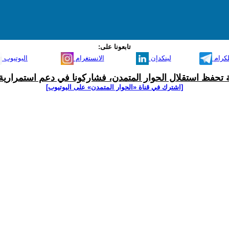
تابعونا على:
لكرام
لينكدإن
الانستغرام
اليوتيوب
ية تحفظ استقلال الحوار المتمدن، فشاركونا في دعم استمرارية 
[اشترك في قناة ‫«الحوار المتمدن» على اليوتيوب]