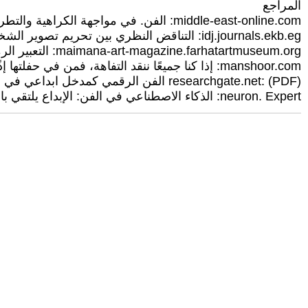
المراجع
middle-east-online.com: الفن. في مواجهة الكراهية والتطرف الدينيين | MEO
idj.journals.ekb.eg: التناقض النظري بين تحريم تصوير الشخصيات الدينية المقدسة والتمثيل الفني في المنمنمات الإسلامية - International Design Journal
maimana-art-magazine.farhatartmuseum.org: التعبير الرمزي وخصوصياته في التجريب التشكيلي العربي المعاصر
manshoor.com: إذا كنا جميعًا ننقد التفاهة، فمن في حفلتها إذًا؟ - منشور
researchgate.net: (PDF) الفن الرقمي كمدخل ابداعي في ممارسات فناني النسيج المعاصر - ResearchGate
neuron. Expert: الذكاء الاصطناعي في الفن: الإبداع يلتقي بالتكنولوجيا - Neuron Expert