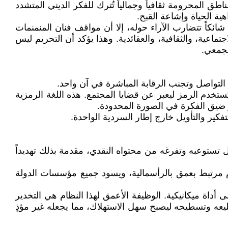
 المحرومة ثقافياً وجمالياً تُترك للفكر الديني المتشدد
ة الحياة وإشاعة القبح.
شائكاً تتضارب الآراء حوله، إلا أن مواقف فنان المنمنمات
اعية، والثقافية، والعقائدية. وهذا يؤكد أن التحريم ليس
لجمعي.
ي التواصل وتجنب الرقابة المباشرة في آن واحد.
تخدم الرمز ليعبر عن قضايا المجتمع. هذه اللغة الرمزية
ز ضيق الفكرة في الصورة المحدودة.
تفكير والتأويل خارج إطار السردية الواحدة.
بل تستوعبه وتفرغه من محتواه النقدي، مقدمة بذلك تهديداً
ام مرتبط بعمق بالرأسمالية، ويسود جميع مؤسسات الدولة
 أداة ميكانيكية. الوظيفة الأعمق لهذا النظام هي التخدير
سليعه وتسطيحه ليصبح سهل الاستهلاك، مما يجعله غير مؤذٍ