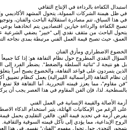
استبدال الكفاءة بالرداءة في الإنتاج الثقافي
في ظل هيمنة الشركات الممولة، يتحول المشهد الأكاديمي والث
في هذا السياق، تتم مصادرة استقلالية الباحث والفنان، وتوجيه
تصبح الكفاءة والرداءة خيارين اقتصاديين يتم اتخاذهما بوعي. ي
يتحول الباحث من مثقف نقدي إلى "خبير" يضفي الشرعية على
العمق، حيث تصبح قيمة العمل الفني مرتبطة بمدى نجاحه التجار
الخضوع الاضطراري ومأزق الفنان
السؤال النقدي المطروح حول نظام التفاهة هو: إذا كنا جميعاً ن
بل هو نتيجة لـ "ثنائية السلطة والضغط". يضطر الفرد إلى 
الذين يتمردون على قواعد التفاهة، والخضوع يصبح أمراً يتعلق ب
إن نظام التفاهة (الرأسمالية الليبرالية) يعمل كنظام تضييق أ
"فن مقاوم"، مما يعزز قيمته التحررية. أما التفاهة فلا تمن
بالسطحية. لذا، فإن الفن المقاوم في هذا العصر يجب أن يركز 
أزمة الأصالة والقيمة الإنسانية في العمل الفني
على الرغم من الإمكانيات الهائلة، يثير استخدام الذكاء الا
يفرض أزمة في تحديد قيمة الفن. فالفن التقليدي يحمل قيمة عاط
الروح الإبداعية، مما يؤدي إلى تآكل قيمته السوقية والثقافية.
يتمحور التحدي حول تحول مفهوم "الفنان" نفسه. في هذا العصر ت