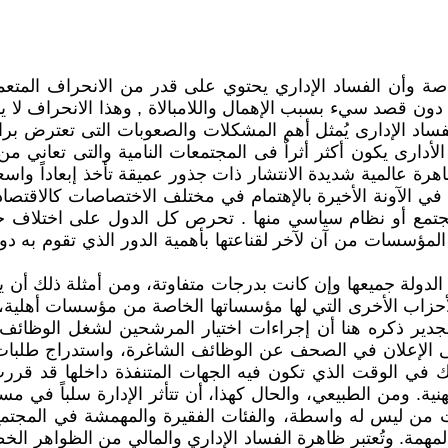
 وأن الفساد الإداري يحتوي على قدر من الانحراف المتعمد
حة دون قصد سيء بسبب الإهمال واللامبالاة , وهذا الانحراف لا
 الفساد الإدارى يُمثل أهم المشكلات والصعوبات التى تعترض ب
 الأدارى يكون أكثر أثراٌ فى المجتمعات النامية والتى تعاني
هرة عالمية شديدة الانتشار ذات جذور عميقة تأخذ إبعاداً واسع
الآونة الأخيرة بالإهتمام في مختلف الاختصاصات كالاقتصاد و
مجتمع أو نظام سياسي منها . تحرص كل الدول على اختلاف ح
لمؤسسات من آن لآخر لقناعتها بأهمية الدور الذي تقوم به د
لدولة جميعها وإن كانت بدرجات متفاوتة، ومن أمثلة ذلك أن
ى الأحزاب الأخرى التي لها مؤسساتها الخاصة من مؤسسات أهلية
ن الجدير ذكره هنا أن إجراءات اختيار المرشحين لشغل الوظائف
لإعلان في الصحف عن الوظائف الشاغرة، واستدراج طلبات ا
لك في الوقت الذي تكون فيه الجهات المتنفذة داخلها قد قرر
هنية. ومن الطبيعي، والحال كهذا، أن تتأثر الإدارة سلباً في مس
ت من ليس له واسطة، والفئات الفقيرة والمهمشة في المجتمع،
ة. وتُعتبر ظاهرة الفساد الإداري والمالي من الظواهر الخطير