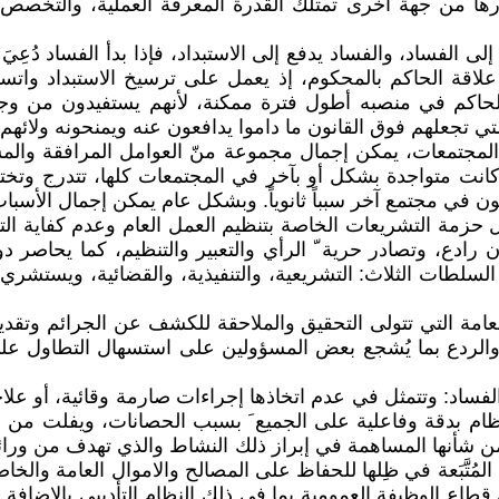
ورها من جهة أخرى تمتلك القدرة المعرفة العملية، والتخصص، 
ى الفساد، والفساد يدفع إلى الاستبداد، فإذا بدأ الفساد دُعِيَ ال
علاقة الحاكم بالمحكوم، إذ يعمل على ترسيخ الاستبداد واتس
لحاكم في منصبه أطول فترة ممكنة، لأنهم يستفيدون من وجو
ي تجعلهم فوق القانون ما داموا يدافعون عنه ويمنحونه ولائهم 
 المجتمعات، يمكن إجمال مجموعة منّ العوامل المرافقة والم
ن كانت متواجدة بشكل أو بآخر في المجتمعات كلها، تتدرج وتخ
يكون في مجتمع آخر سبباً ثانوياً. وبشكل عام يمكن إجمال الأسبا
زمة التشريعات الخاصة بتنظيم العمل العام وعدم كفاية التش
ادع، وتصادر حرية ّ الرأي والتعبير والتنظيم، كما يحاصر دور
سلطات الثلاث: التشريعية، والتنفيذية، والقضائية، ويستشري
لعامة التي تتولى التحقيق والملاحقة للكشف عن الجرائم وتقديم
 والردع بما يُشجع بعض المسؤولين على استسهال التطاول عل
الفساد: وتتمثل في عدم اتخاذها إجراءات صارمة وقائية، أو عل
لنظام بدقة وفاعلية على الجميع َ بسبب الحصانات، ويفلت من 
من شأنها المساهمة في إبراز ذلك النشاط والذي تهدف من ورائه ل
مُتَّبَعة في ظِلها للحفاظ على المصالح والاموال العامة والخ
لى قطاع الوظيفة العمومية بما في ذلك النظام التأديبي بالإضا