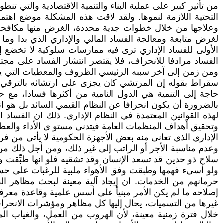
من تأثير كبير على عملية البناء والتنمية الاقتصادية والتي تنط
التحتية اللازمة لنموها. ولقد لاقت هذه المشكلة موضع ا
وعلاجها من خلال خطوات جدية محددة، الغرض منها مكافحة ا
لغرض متابعة ومعالجة الفساد المالي والإداري الذي بدا وما 
الأولى للفساد الإداري ترى فيه ممارسات سلوكية لا تخضع إل
الفساد مرادفا للانحراف، فلا يقتصر انتشار الفساد على مج
ومن زمن إلى آخر سببه الرئيسي الظروف والمعطيات التي يمر ب
سقراط بقوله إن المرتشي كان يجزى على ارتشائه بالترقي في 
حاجة إلى التنمية هي الدول النامية من أكثرها فسادا، مع ح
بالضرورة أن يكون انحرافا عن النظام القيمي السائد بل هو ا
لهذه القوانين المعتمدة في النظام الإداري. ذلك ان الفساد ال
وتحقيق أهداف المنظمات العامة فيتدنى مستو ى الأداء والعطاء
الإداري الذي تعانى منه بعض الأجهزة الحكومية لا يأتي من فر
وعدم مناسبة الأجر أو الراتب إلى غير ذلك، ومن أجل ذلك من
سلاح ذو حدين قد تسعد الإنسان وقد تشقيه فلو انها طبِّقت وف
ولو أسيء فهمها وطبقت وفق الأهواء ملبية للرغبات على حسا
حرمانهم من الخدمات. ان إيجاد آلية معينة لبحث مظاهر ال
إصلاحه ما لم يكن الأمر مبنياً على أسس علمية وقاعدة معرف
غيرها من التسميات، يحال إليها كل مظاهر ومؤشرات الانحراف
خلال فترة زمنية معينة، لأن الهروب من العمل، والغياب ال