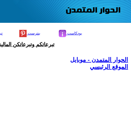
بودكاست
بنترست
تي
تبرعاتكم وتبرعاتكن المال
الحوار المتمدن - موبايل
الموقع الرئيسي