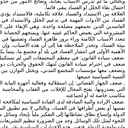
وبالتالي ما لم تدرس الأسباب بعناية، وتعالج الأمور من جذ
احتمال بقاء الخلل او الفساد يبقى قائماً.
العلاقة بين الاستبداد والفساد علاقة تكاملية، فالاستبداد يؤدي إل
الفساد من الأدوات المهمة في تدعيم الخلل والاستبداد في 
الفاسدين الذين تجمعهم مصلحة واحدة، وهي الإبقاء على ا
المشروعة التي يغمض الحاكم عينيه عنها، ويمنحهم الحصانة الت
تتعدد الأسباب الكامنة وراء بروز ظاهرة الفساد وتفشيها في
ببيئة الفساد. وتجدر الملاحظة هنا إلى أن هذه الأسباب، وإ
الأهمية الأولى في انتشار الفساد في بلد أو مجتمع ما، بينما 
.ضعف سيادة القانون: في معظم المجتمعات التي لم تستكمل ح
ضعف في احترام سيادة القانون تُنتهك الحقوق والحريات دون ر
وتضعف معها مؤسسات المجتمع المدني، ويختل التوازن بين ال
التنمية السياسية جميعها.
, ضعف الجهاز القضائي: إن استقلالية وفعالية أجهزة النيابة ا
التي يصدرونها، يفتح المجال للإفلات من العقاب والمحاسبة
مكاسب خاصة له أو لجماعته.
.ضعف الإرادة والنية الصادقة لدى القيادة السياسية لمكافحة 
نفسها أو بعض أطرافها في الفساد، وبالتالي لا يتم تطبيق ا
الدولة وإتساع نطاق نشاطاتها إلى التفكير ملياً بإيجاد وسائل 
اللجوء لمثل تلك الوسائل وجد من الضرورة تنظيم التشريعات ال
وإيديولوجية للدولة. فتغيير هذه الاختيارات السياسية يؤثر ع