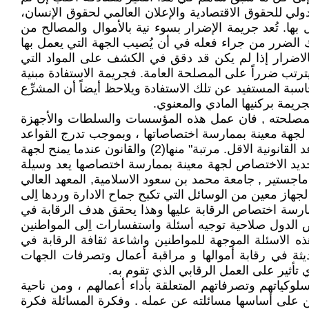
لي للحقوق الاقتصادية والإعلان العالمي لحقوق الإنسان،
 بها. تُعد جريمة الإضرار بسوء نية بالأموال والمصالح من
الضرر من جراء فعله في أن يُصيب الجهة التي يعمل بها
لمكلف بخدمة عامة يكون متسبباً بالاضرار إذا لم يكن قد دقق في الكشف على المواد التي
رتب ضرراً على المصلحة العامة. فجريمة الاستفادة مبنية
بة المستفيد عن تلك الاستفادة ويلاحظ أيضاً أن المشرِّع
ريمة بركنيها المادي والمعنوي.
لمصلحته , فان عمل هذه المؤسسات والسلطات والأجهزة
ة لجهة معينة بممارسة اختصاصاتها ، وبموجب تدرج القواعد
القانونية فيكون البناء القانوني للدولة من مجموع القواعد القانونية المتدرجة بحيث يقف الدستور في قمتها وبعدها تأتي القواعد القانونية الاقل. مرتبة" منها(2) والقانون عندما يمنح لجهة
يد الاختصاص لجهة معينة بممارسة اختصاصها يعد وسيلة
اجستير , جامعة محمد بن سعود الاسلامية, المعهد العالي
وني الذي يمنح الاختصاص الرقابي لجهاز معين من الوسائل التي تكبح جماح الادارة وردها اِلى
ارسة اختصاص الرقابة عليها وهذا يحقق هدف الرقابة في
ض الدول صلاحية توجيه أسئلة واستفسارات اِلى المواطنين
لاعتماد على هذه الاسئلة الموجهة للمواطنين واشاعة ثقافة الرقابة في
حديثة في رقابة أموالها و مراقبة أعمال وتصرفات الجهات
أثير على العمل الرقابي الذي تقوم به.
ياتهم وتصرفاتهم المتعلقة بأداء أعمالهم ، ومن ناحية
ن على أساسها مسائلته عن عمله . وفكرة المسائلة فكرة