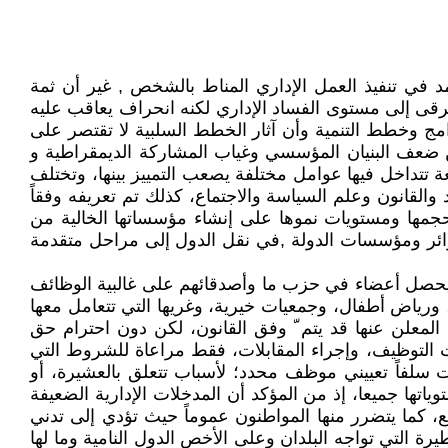
 في تنفيذ العمل الإداري المناط بالشخص , غير أن ثمة
 يرقى إلى مستوى الفساد الإداري لكنه انحراف يعاقب عليه
رامج وخطط التنمية وأن آثار الخطط السلبية لا تقتصر على
 من ضعف البنيان المؤسسي وغياب المشاركة الديمقراطية و
ة تتداخل فيها عوامل مختلفة يصعب التمييز بينها، وتختلف
القانون وعلم السياسة والاجتماع، كذلك تم تعريفه وفقاً
جمها ومستويات نموها على إنشاء مؤسساتها الخالية من
وائر ومؤسسات الدولة ,في نقل الدول إلى مراحل متقدمة
 يحصل أعضاء في حزب ما وأصدقائهم على غالبية الوظائف
، ورياض أطفال، وجمعيات خيرية، وغريها التي تتعامل معها
 المعلن عنها قد يتم ّ وفق القانون، لكن دون احترام حق
لتوظيف، وإجراء المقابلات، فقط مراعاة للشروط التي
ت سلفاً تعييني موظف محدد؛ لأسباب تتعلق بالعشيرة، أو
توياتها جميعا، إذ من المؤكد أن المدخلات الإدارية الضعيفة
 كما يتضرر منها المواطنون عموماً حيث تؤدي إلى تدني
ة التي تواجه البلدان وعلى الأخص الدول النامية وما لها