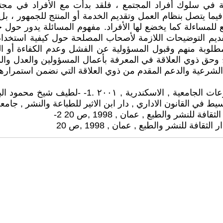
 سلوك أفراد المجتمع ، فلقد بدأت مع الأفراد في مجتمعا
 يتصل بنظام العمل وتقديم الخدمة أو المنتج للجمهور ، بل يم
مساءلة كما يخضع لها الأفراد. مفهوم المسائلة يدور حول 
تقديم التوضيحات اللازمة لأصحاب المصلحة حول كيفية استخدام
المطلوبة منهم وقبول المسؤولية عن الفشل وعدم الكفاءة أو 
وحق ذوي العلاقة في المعرفة بأعمال المسؤولين والعدل والم
لشرعية والدعم المقدم من ذوي العلاقة التي نضمن استمراره
1-د.فتوح عبد االله الشاذلي , المسؤولية الجنائية , د
لنشر والطبع , عمان , 1998 ,ص 20 2-