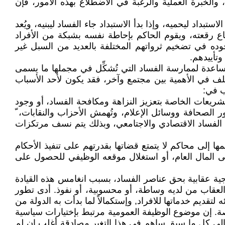
والخبرة العملية والرغبة في الاضطلاع بهذه الأمور، فإن
استبداد ليحميه، وإذا بدأ الاستبداد جاء الفساد ليبنيه، ويُعد
اع رقعته، ويقوم الحاكم بإحاطة نفسه بشبكة من الأفراد
ده في تضخيم ثرواتهم المختلفة بالعديد من السبل غير
وتأييدهم.
ساعدة لممارسة الفساد التي تُشكِّل في مجملها ما يسمى
تلف في الأهمية بين مجتمع وآخر، فقد يكون لأحد الأسباب
ب في:
ريعات الخاصة بتعزيز النزاهة ومكافحة الفساد، أو وجود
 الصحافة ووسائل الإعلام، وتُهمش الأحزاب والنقابات، ّ
 الفساد الاقتصادي والاجتامعي، وبذلك يتم نسف مرتكزات
ها إلى محاكم لا يتمتع قضاتها بقدرتهم على تنفيذ الأحكام
ى المال العام، أو استغلال موقعه الوظيفي للحصول على
اجية عقابية بحق عناصر الفساد، بسبب انغامس هذه القيادة
العقاب من لديه وساطة، أو محسوبية، أو نفوذ. أدى تطور
تقديم خدماتها للافراد, وإستكمالاً لما بدأت به الدولة من
اصة. إن موضوع الوظيفة العمومية مرتبط بإختيارات سياسية
فة إلى كل ما سبق ساهم في هذا التغير مصادقة أغلب إن لم