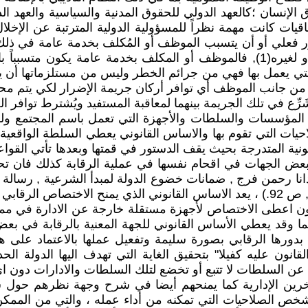
إنسان ؛كالعهد الدولي للحقوق المدنية والسياسية والعهد الدو
قيات كانت مهمة نظراً للمسؤولية الدولية المترتبة عن الإخلال
فعلي أو أن يتسبب الموظف أو المُكلف بخدمة عامة في ذلك 
ضرراً, والذي يهدف من وراءه الحصول على منفعة لنفسه أو لغيره(1), فالموظف أو ا
لتي يعمل بها فهي من جرائم الخطر وليس من مستلزماتها أن يت
 من جانب الموظف أي توافر أركان جريمة الإضرار لكي يتم محاس
ِّع في تلك الجريمة بينهما لمعاقبة المستفيد ويُشترط توافر الج
 المؤسسات والسلطات والأجهزة التي تعمل باسم المجتمع و
لاحيات التي تقوم بها والاساس القانوني يعطي السلطة الواقعي
ض الجهات في اقحام نفسها في عملية الرقابة كذلك فان تحد
نا رحمن فرج , ضمانات خضوع الدولة لمبدأ الشرعية , رسالة م
للقضاء , قسم السياسة الشرعية, السعودية , 1428-1429 هـ , ص 92.) ، يعد الاساس القان
نون اعطى الاختصاص لأجهزة مستقلة خارجة عن الادارة في مم
ما وقد يعطي الأساس القانوني للجهة المعنية بالرقابة في بع
ها( 3) لكي تقوم هذه الأجهزة بدورها الرقابي بصورة سليمة وتفعيل عملها با
انون عليه كفيلا" بتحقيق الغاية التي تهدف اليها الدولة ال
ن السلطات لا تتبع أو تخضع لتلك السلطات والادارات دون اي ت
رين الإدارية كما يمنحهم أيضا في شرح وجهة نظرهم حول سلوك
شخص الصلاحيات التي تمكنه من أداء عمله ، والتي من الممك