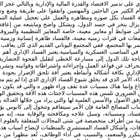
وي على تدمير الاقتصاد والقدرة المالية والإدارية وبالتالي عجز 
هتمام الكثير من الباحثين والمهتمين واتفقوا على طريقة 
لفساد بكل صوره ومظاهره والعمل على تعجيل عملية التنمية
يزال ينخر في جسد الدول، وبشكل واضح ومايتبعه من إعاقة في 
ى ضوابط أو معايير معينة، خاصة المعايير التنظيمية والبير
تمعات في فترات زمنية معينة، فالفساد ظاهرة إنسانية وزمني
ها المجتمع، ففي المجتمع اليوناني القديم الذي كان يعاقب ع
المناصب العسكرية والسياسية.يعتبر الفساد الإداري أهم عوا
اجة تلك الدول إلى مسارعة الخطى لتقليل الفجوة الحضارية بي
نحراف عن قواعد العمل وإجراءاته واشتراطاته وقوانينه وتشريع
إداري بكافة أشكاله وأنماطه يعتبر آفة تلحق الإضرار بجودة ال
، الأمر الذي قد يخلق شيوع الفساد الإداري الذي إذا لم يتم م
اغ وإنما هناك مسببات عدة تقف وراء ظهور ه والتي قد يكون منه
 الضروري تلمس هذه المسببات لاجتثاث هذه الآفة وتحقيق الوص
ق الأصول والأسس العلمية لها والتي يراد من خلالها العدالة 
ب المصالح العامة فإن الأمر سيتفاقم وتتحول إلى كابوس يؤ
فساد، ومسبباته، وسبل علاجه ومكافحته والوقاية منه، إنه 
ية من أطراف متخصصة في شتى المجالات المتعلقة بالعلوم الإن
ات، وأشكال الفساد المستشري بالمنظمات لإيضاح أسباب هذه ال
متكرر والمتعمد، والتسيب في أداء الوظائف، تُعد مظهرا من