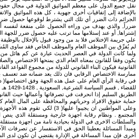
نقل جميع الدول على معظم المواثيق الدولية في مجال حقوق ال
بالإضافة إلى إتفاقيات أخرى جهوية ، كل هذه المواثيق والاتفا
الجرائم ذات الضرر أي تلك التي يشترط لوقوعها حصول ضرر 
إشتراها, أو عند إستلامها مما ترتب عليه حصول ضرر للجهة ا
علي جريمة الإختلاس فلا بد من وجود قبول بالإخلال بالوظيفة
لم يُفرِّق بين الموظف العام والموظف الخاص فقد ساوى المُشَر
ولما كانت الدولة في العصر الحديث عبارة عن كم هائل من
يكون وفقاً للقانون بمعناه العام الذي يمنحها الاختصاص والص
ممارسة الاختصاص الرقابي فان ذلك يعد ضمانه ضد تعسف بع
في رقابة الرأي العام على عمل هذه الجهة وفق اختصاصها( دا
الطريق السليم إذا انحرفت في تصرفاتها وأعمالها حيث القا
حماية حقوق الافراد وحرياتهم والمحافظة على المال العام ك
وعلى المواطنين ان يجيبوا علي
المجتمع . ونظام رقابة اجهزة خارجية ومستقلة الذي ينص الق
والسلطات الاخرى في الدولة بحيادية تامة من اجهزة مستقلة ع
ومبدأ المسائلة يعطينا الحق في الاستفسار عن تصرفات الآخ
أخرى فإن مبدأ المساءلة في الإدارة يقتضي أن تكون لدى ال