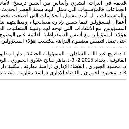
قديمة في التراث البشري وأساس من أسس ترسيخ الأمانة في
الجماعات فالمؤسسات التي تمثل اليوم سمة العصر الحديث فيما
والمؤسسات ، بل أمتد ليشمل الحكومات التي أصبحت تخضع لل
أعمال المسؤولين فيما يتعلق بإدارة مصالحها ، ومطالبتهم ب
المسؤولين مع الانتقادات التي توجه لهم وتلبية المتطلبات 
هؤلاء المسؤولين مع أسس الديمقراطية القائمة على الوضوح 
حتى تصل لتطبيق مضمون النزاهة ليكتسب هؤلاء المسؤولين ا
-------------------------------------------
القانونية , بغداد 2015 2- 3-د.ماهر صالح علاوي الجبوري , الوسيط في القانون الاداري , دار ابن الاثير للطباعة والنشر , جامعة الموصل , الموصل, ٢٠٠٩
د. محمود الجبوري , القضاء الإداري دراسة مقارنه , مكتبة دار الثقافة ل
3-د. محمود الجبوري , القضاء الإداري دراسة مقارنه , مكتبة دار الثقافة للنشر والطبع , عمان , 1998 ,ص 20