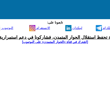
تابعونا على:
لكرام
لينكدإن
الانستغرام
اليوتيوب
ية تحفظ استقلال الحوار المتمدن، فشاركونا في دعم استمرارية 
[اشترك في قناة ‫«الحوار المتمدن» على اليوتيوب]