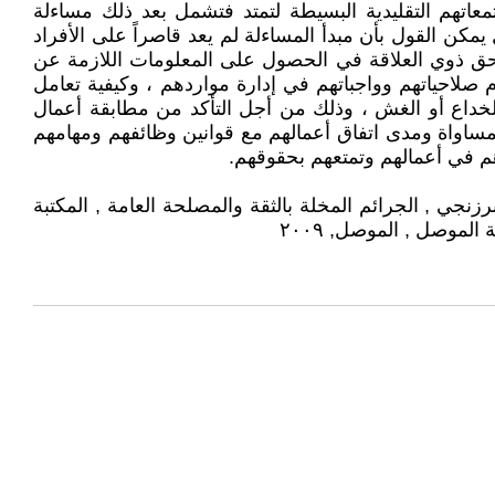
تهم التقليدية البسيطة لتمتد فتشمل بعد ذلك مساءلة
كن القول بأن مبدأ المساءلة لم يعد قاصراً على الأفراد
حق ذوي العلاقة في الحصول على المعلومات اللازمة عن
 صلاحياتهم وواجباتهم في إدارة مواردهم ، وكيفية تعامل
الخداع أو الغش ، وذلك من أجل التأكد من مطابقة أعمال
ساواة ومدى اتفاق أعمالهم مع قوانين وظائفهم ومهامهم
م في أعمالهم وتمتعهم بحقوقهم.
ار المطبوعات الجامعية , الاسكندرية , ٢٠٠١ .1- -لطيف شيخ محمود البرزنجي , الجرائم المخلة بالثقة والمصلحة العامة , المكتبة