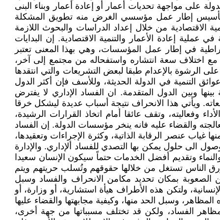
الدولة على مواجهة تحديات أعمار أو إعادة أعمار وبناء البنى
وضع وتأسيس إطار عمل مؤسسي الغرض منه تطويق المشكلة
 الاقتصادية من خلال إعداد الدراسات والبحوث اللازمة
عملية إعادة الأعمار والتنمية الاقتصادية. إن البدايات
وقراطية في إطار عمل المؤسسات، وهي بهذا المعنى تعتبر
ة مع اختلاف سعة انتشاره واستفحاله من مجتمع إلى آخر،
لى الرشوة بالإعدام طبقا لبعض التشريعات والتي انتقدها
ئق التنمية في الدولة الحديثة، وللأسف فإن أكثر الدول
نها وبين الدول المتقدمة. ان الفساد الإداري لا يفترض
اته. ويأتي هذا الانحراف نتيجة أسباب عديدة ليشكل خرقا
أداء وفعاليته، وتقف عائقا أمام اتخاذ القرارات الرشيدة،
عالجته والقضاء عليه فانه ينخر مؤسسات الدولة. إن الفساد
ا غياب عنصر الرقابة الذاتية، وكثرة الإجراءات وتعقيدها،
ول الى حلول يمكن بها التصدي للفساد ألإداري. والإدارة
والنماء وتقديم أفضل الخدمات حتماً سيكون الإنسان سعيدا
رق الناس تستغل من خلالها حقوقهم وتُسلب حريتهم ويتم
من الصعوبة بمكان تحديد مكامن الانحراف والفساد وسبل
سانية، ولتكن هذه الأطراف هيأة استشارية، أو وزارة، أو
مظاهر، وسبل الحد منها، وكيفية مجابهتها والقضاء عليها
 مظاهر الفساد، ولكن قد تختلف مسبباتها من جهة أخرى،