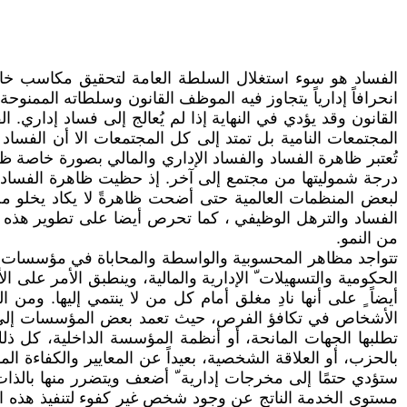
الفساد هو سوء استغلال السلطة العامة لتحقيق مكاسب خاصة
انحرافاً إدارياً يتجاوز فيه الموظف القانون وسلطاته الممنو
القانون وقد يؤدي في النهاية إذا لم يُعالج إلى فساد إداري.
المجتمعات النامية بل تمتد إلى كل المجتمعات الا أن الفساد
تُعتبر ظاهرة الفساد والفساد الإداري والمالي بصورة خاصة ظا
درجة شموليتها من مجتمع إلى آخر. إذ حظيت ظاهرة الفساد في 
لبعض المنظمات العالمية حتى أضحت ظاهرةً لا يكاد يخلو 
الفساد والترهل الوظيفي ، كما تحرص أيضا على تطوير هذه ا
من النمو.
تتواجد مظاهر المحسوبية والواسطة والمحاباة في مؤسسات ا
الحكومية والتسهيلات ّ الإدارية والمالية، وينطبق الأمر عل
أيضاً ٍ على أنها نادِ مغلق أمام كل من لا ينتمي إليها. وم
الأشخاص في تكافؤ الفرص، حيث تعمد بعض المؤسسات إلى ا
تطلبها الجهات المانحة، أو أنظمة المؤسسة الداخلية، كل ذ
بالحزب، أو العلاقة الشخصية، بعيداً عن المعايير والكفاءة الم
ستؤدي حتمًا إلى مخرجات إدارية ّ أضعف ويتضرر منها بالذا
مستوى الخدمة الناتج عن وجود شخص غير كفوء لتنفيذ هذه المهم