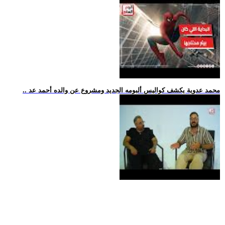
.. محمد عدوية يكشف كواليس ألبومه الجديد ومشروع عن والده أحمد عد