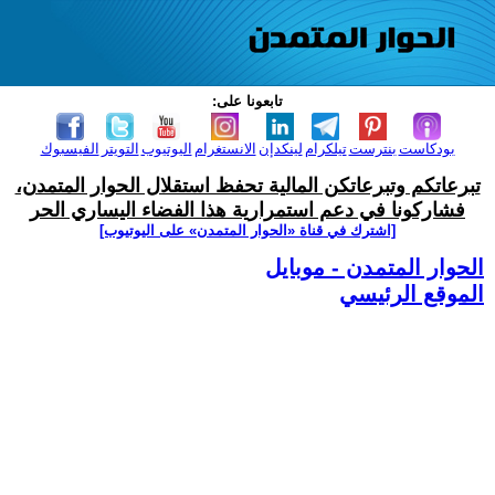
تابعونا على:
بودكاست
بنترست
تيلكرام
لينكدإن
الانستغرام
اليوتيوب
التويتر
الفيسبوك
تبرعاتكم وتبرعاتكن المالية تحفظ استقلال الحوار المتمدن،
فشاركونا في دعم استمرارية هذا الفضاء اليساري الحر
[اشترك في قناة ‫«الحوار المتمدن» على اليوتيوب]
الحوار المتمدن - موبايل
الموقع الرئيسي