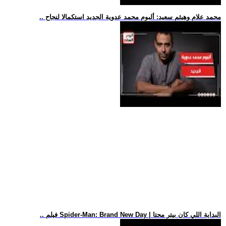
.. محمد علام وهيثم سعيد: ألبوم محمد عدوية الجديد استكمالا لنجاح
.. فيلم Spider-Man: Brand New Day | البداية اللي كان بيتر محتا