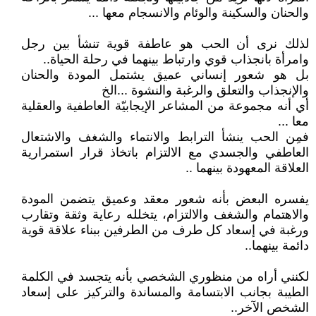
والحنان والسكينة والوئام والانسجام معها ...
لذلك نرى أن الحب هو عاطفة قوية تنشأ بين رجل
وامرأة بانجذاب قوي وارتباط بينهما في رحلة الحياة..
بل هو شعور إنساني عميق يشتمل المودة والحنان
والإنجذاب والتعلق والرغبة والنشوة ...الخ
أي أنه مجموعة من المشاعر الإيجابيّة العاطفية والعقلية
معا ...
فمِن الحب ينشأ الترابط والانتماء والشغف والاشتعال
العاطفي والجسدي مع الالتزام باتخاذ قرار استمرارية
العلاقة المعهودة بينهما ..
يفسره البعض بأنه شعور معقد وعميق يتضمن المودة
والاهتمام والشغف والالتزام، يتخلله رعاية وثقة وتقارب
ورغبة في إسعاد كل طرف من الطرفين ببناء علاقة قوية
دائمة بينهما..
لكنني أراه من منظوري الشخصي بأنه يتجسد في الكلمة
الطيبة بجانب الابتسامة والمساندة والتركيز على إسعاد
الشخص الآخر..