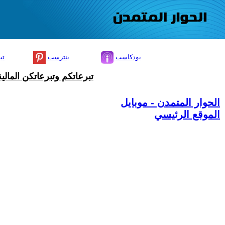
بودكاست
بنترست
تي
تبرعاتكم وتبرعاتكن المال
الحوار المتمدن - موبايل
الموقع الرئيسي