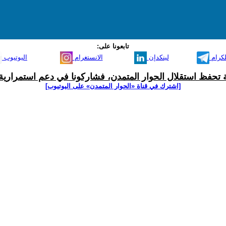
تابعونا على:
لكرام
لينكدإن
الانستغرام
اليوتيوب
ية تحفظ استقلال الحوار المتمدن، فشاركونا في دعم استمرارية 
[اشترك في قناة ‫«الحوار المتمدن» على اليوتيوب]