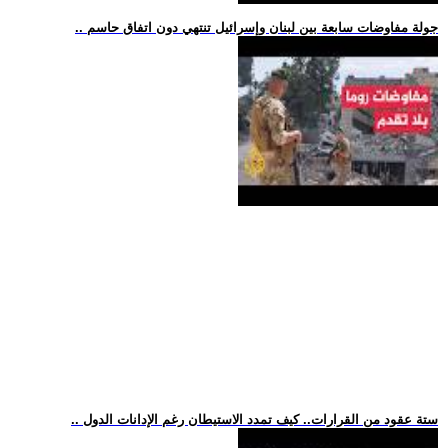
.. جولة مفاوضات سابعة بين لبنان وإسرائيل تنتهي دون اتفاق حاسم
.. ستة عقود من القرارات.. كيف تمدد الاستيطان رغم الإدانات الدول