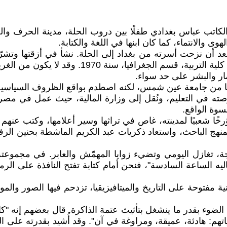
لكاتب عباس بغدادي طفلًا بين دروب الحلة، مدينة الحرف والصو
 والانتماء، كما كان ابنها في اللغة والكتابة.
 عباس بن إبراهيم البغدادي في محلة الكلج سنة 1950، بعد أن نزحت أسرته من بغداد إلى الح
مدارسها إلى أن غادرها إلى بغداد ليكمل دراسته ال
ار والبشر على حد سواء.
 من جامعة عين شمس، لكنه اصطدم بواقع الظروف السياسية التي
سوة الواقع.
ًا شعبيًا لمدينته، غاص في تراثها وسير أعلامها، وكتب عنه
 الباحث، واستعاد ذكريات عبد الكريم الماشطة بحنين الرفي
ضجة، تغازل اليومي وتضيء زوايا المهمّش والعابر. في مجموع
باليه الساعة السادسة"، فنحن أمام كتابة تفتح النافذة على ال
ة مفتوحة على التاريخ والميتافيزيقيا، تزدحم فيها الصور والمو
 عن الضوء بقدر ما ينشغل بتأثيث عتمة الذاكرة. قال بعضهم إنه "
خصياتهم: هادئة، عميقة، ومراوغة في آن". وقد أُشيد بقدرته عل