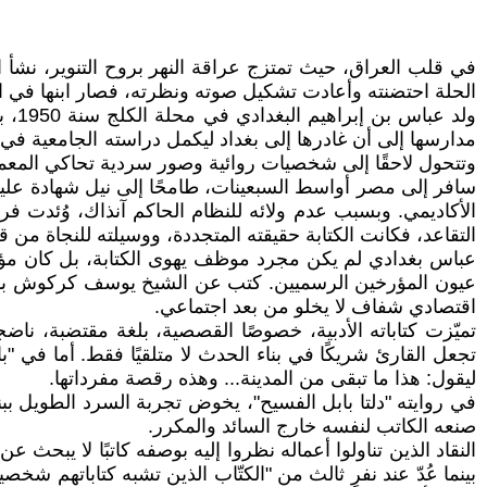
في قلب العراق، حيث تمتزج عراقة النهر بروح التنوير، نشأ ا
الحلة احتضنته وأعادت تشكيل صوته ونظرته، فصار ابنها في الهوى
ولد
وتتحول لاحقًا إلى شخصيات روائية وصور سردية تحاكي المعم
سافر إلى مصر أواسط السبعينات، طامحًا إلى نيل شهادة عليا
التقاعد، فكانت الكتابة حقيقته المتجددة، ووسيلته للنجاة من ق
عباس بغدادي لم يكن مجرد موظف يهوى الكتابة، بل كان مؤرخ
عيون المؤرخين الرسميين. كتب عن الشيخ يوسف كركوش بمنهج
اقتصادي شفاف لا يخلو من بعد اجتماعي.
تميّزت كتاباته الأدبية، خصوصًا القصصية، بلغة مقتضبة، نا
تجعل القارئ شريكًا في بناء الحدث لا متلقيًا فقط. أما في "
ليقول: هذا ما تبقى من المدينة... وهذه رقصة مفرداتها.
في روايته "دلتا بابل الفسيح"، يخوض تجربة السرد الطويل ببني
صنعه الكاتب لنفسه خارج السائد والمكرر.
النقاد الذين تناولوا أعماله نظروا إليه بوصفه كاتبًا لا يبحث
بينما عُدّ عند نفرٍ ثالث من "الكتّاب الذين تشبه كتاباتهم ش