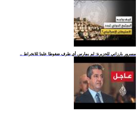
.. مسرور بارزاني للجزيرة: لم يمارس أي طرف ضغوطا علينا للانخراط