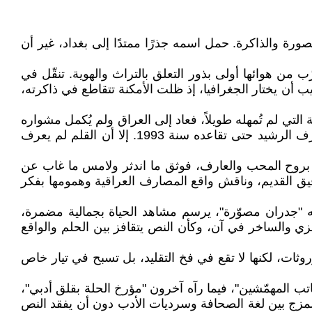
رة والذاكرة. حمل اسمه جذرًا ممتدًا إلى بغداد، غير أن
لة. نشأ في أزقتها وتشرّب من هوائها أولى بذور التعلق بالتراث والهوية. تنقّل في
جامعية في كلية التربية، قسم الجغرافيا، سنة 1970. وقد لا يكون من الغريب أن يختار الجغرافيا، إذ ظلت الأمكنة تتقاطع في ذاكرته،
 لم تُمهله طويلاً، فعاد إلى العراق ولم يُكمل مشواره
الأكاديمي. وبسبب عدم ولائه للنظام الحاكم آنذاك، وُئدت فرصته في التعليم، ونُقل إلى وزارة المالية، حيث عمل في مصرف الرشيد حتى تقاعده سنة 1993. إلا أن القلم لم يعرف
م بروح المحب والعارف، فوثق ما اندثر ولامس ما غاب عن
ق القديم، وناقش واقع المصارف العراقية وهمومها بفكر
ته "جدران مصوّرة"، يرسم مشاهد الحياة بجمالية مضمرة،
رمزي والساخر في آن، وكأن النص يتقافز بين الحلم والواقع
روثات، لكنها لا تقع في فخ التقليد، بل تسبح في تيار خاص
كاتب المهمّشين"، فيما رآه آخرون "مؤرخ الحلة بقلق أدبي"،
ى المزج بين لغة الصحافة وسرديات الأدب دون أن يفقد النص