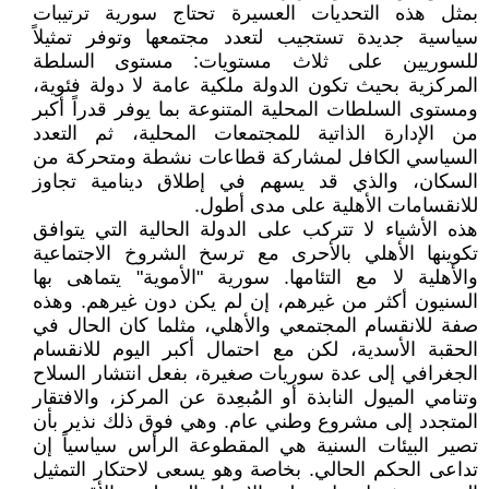
بمثل هذه التحديات العسيرة تحتاج سورية ترتيبات
سياسية جديدة تستجيب لتعدد مجتمعها وتوفر تمثيلاً
للسوريين على ثلاث مستويات: مستوى السلطة
المركزية بحيث تكون الدولة ملكية عامة لا دولة فئوية،
ومستوى السلطات المحلية المتنوعة بما يوفر قدراً أكبر
من الإدارة الذاتية للمجتمعات المحلية، ثم التعدد
السياسي الكافل لمشاركة قطاعات نشطة ومتحركة من
السكان، والذي قد يسهم في إطلاق دينامية تجاوز
للانقسامات الأهلية على مدى أطول.
هذه الأشياء لا تتركب على الدولة الحالية التي يتوافق
تكوينها الأهلي بالأحرى مع ترسخ الشروخ الاجتماعية
والأهلية لا مع التئامها. سورية "الأموية" يتماهى بها
السنيون أكثر من غيرهم، إن لم يكن دون غيرهم. وهذه
صفة للانقسام المجتمعي والأهلي، مثلما كان الحال في
الحقبة الأسدية، لكن مع احتمال أكبر اليوم للانقسام
الجغرافي إلى عدة سوريات صغيرة، بفعل انتشار السلاح
وتنامي الميول النابذة أو المُبعِدة عن المركز، والافتقار
المتجدد إلى مشروع وطني عام. وهي فوق ذلك نذير بأن
تصير البيئات السنية هي المقطوعة الرأس سياسياً إن
تداعى الحكم الحالي. بخاصة وهو يسعى لاحتكار التمثيل