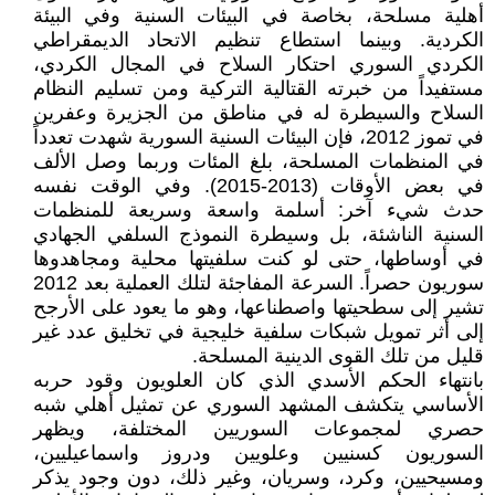
أهلية مسلحة، بخاصة في البيئات السنية وفي البيئة
الكردية. وبينما استطاع تنظيم الاتحاد الديمقراطي
الكردي السوري احتكار السلاح في المجال الكردي،
مستفيداً من خبرته القتالية التركية ومن تسليم النظام
السلاح والسيطرة له في مناطق من الجزيرة وعفرين
في تموز 2012، فإن البيئات السنية السورية شهدت تعدداً
في المنظمات المسلحة، بلغ المئات وربما وصل الألف
في بعض الأوقات (2013-2015). وفي الوقت نفسه
حدث شيء آخر: أسلمة واسعة وسريعة للمنظمات
السنية الناشئة، بل وسيطرة النموذج السلفي الجهادي
في أوساطها، حتى لو كنت سلفيتها محلية ومجاهدوها
سوريون حصراً. السرعة المفاجئة لتلك العملية بعد 2012
تشير إلى سطحيتها واصطناعها، وهو ما يعود على الأرجح
إلى أثر تمويل شبكات سلفية خليجية في تخليق عدد غير
قليل من تلك القوى الدينية المسلحة.
بانتهاء الحكم الأسدي الذي كان العلويون وقود حربه
الأساسي يتكشف المشهد السوري عن تمثيل أهلي شبه
حصري لمجموعات السوريين المختلفة، ويظهر
السوريون كسنيين وعلويين ودروز واسماعيليين،
ومسيحيين، وكرد، وسريان، وغير ذلك، دون وجود يذكر