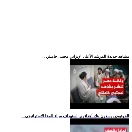
.. مشاهد جديدة للمرشد الأعلى الإيراني مجتبى خامنئي
.. الحوثيون يوسعون بنك أهدافهم باستهداف ميناء المخا الاستراتيجي