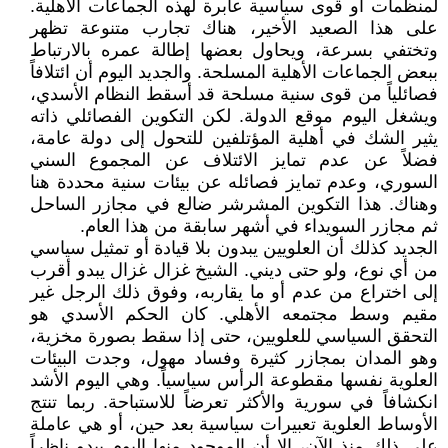
لمنظمات أو قوى سياسية عابرة لهذه الجماعات الأهلية.
على هذا الصعيد الأخير، هناك تجارب متنوعة تظهر
وتختفي بسرعة، ويحاول بعضها إطالة عمره بالارتباط
ببعض الجماعات الأهلية المسلحة. والجديد اليوم أن ائتلافاً
فصائلياً من قوى سنية مسلحة قد أسقط النظام الأسدي،
ويشغل اليوم موقع الدولة. لكن التكوين الفصائلي ذاته
يثير الشك في أهلية المؤتلفين للتحول إلى دولة عامة،
فضلاً عن عدم تمايز الائتلاف عن المجموع السني
السوري، وعدم تمايز فصائله عن بيئات سنية محددة هنا
وهناك. هذا التكوين المشرشر ضالع في مجازر الساحل
ثم مجازر السويداء في أشهر سابقة من هذا العام.
الجديد كذلك أن العلويين يبدون بلا قيادة أو تمثيل سياسي
من أي نوع، ولو حتى ديني. الشيخ غزال غزال يبدو أقرب
إلى اختراع من عدم أو ما يقاربه، وفوق ذلك الرجل غير
مقيم وسط مجتمعه الأهلي. كان الحكم الأسدي هو
التحقق السياسي للعلويين، حتى إذا سقط بصورة مخزية،
وهو المدان بمجازر كثيرة وفساد مهول، وجدت البيئات
العلوية نفسها مقطوعة الرأس سياسياً. وهي اليوم الأشد
انكشافاً في سورية والأكثر تعرضاً للاستباحة. ربما تنتج
الأوساط العلوية تعبيرات سياسية بعد حين، أو هي عاملة
على ذلك منذ الآن، إلا أن الموجود منها اليوم يبدو ناظراً