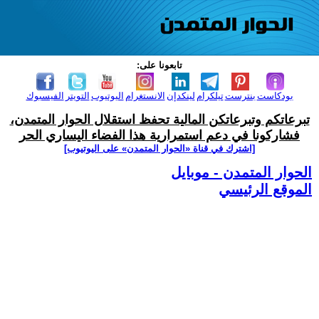
تابعونا على:
بودكاست
بنترست
تيلكرام
لينكدإن
الانستغرام
اليوتيوب
التويتر
الفيسبوك
تبرعاتكم وتبرعاتكن المالية تحفظ استقلال الحوار المتمدن،
فشاركونا في دعم استمرارية هذا الفضاء اليساري الحر
[اشترك في قناة ‫«الحوار المتمدن» على اليوتيوب]
الحوار المتمدن - موبايل
الموقع الرئيسي