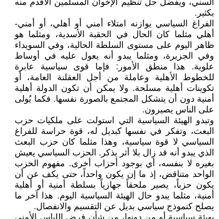
السني، ويفضل حل تنظيم الإخوان المسلمين الأقدم منه
بكثير.
الفراغ السياسي يوازنه امتلاء أمني أو أهلي، أو أمني-
أهلي مثلما كان الحال في الحقبة الأسدية، ومثلما هو
ظاهر اليوم على مستوى السلطة الحالية، وفي السويداء
وفي الجزيرة، ومثلما يبدو أنه يعول عليه في أوساط
علوية. هذا منطق الأمور: فإما قوى سياسية عابرة
للخطوط الأهلية وعاملة من أجل العقلنة العامة، أو
تكوينات أهلية مسلحة. ولا يمكن أن تكون الدولة أهلية
أمنية دون أن يتشكل المجتمع بالصورة نفسها. فكما يُولى
على الناس يصيرون.
وتبدو الهيئة السياسية التي استولت على ملكيات حزب
البعث، وتفكر في نفسها كبديل له، قوة حراسة للفراغ
السياسي لا قوة سياسية، وهذا مثلما كان حزب البعث
الذي يبدو أنه قد زال بلا أثر يذكر. الحزب السياسي يعيش
بغيره لا بنفسه، أي بوجود أحزاب أخرى. مفهوم الحزب
الواحد متناقض، إذ ما إن يكون واحداً، حتى يكف عن أن
يكون حزباً، يصير ملحقاً جهازياً بسلطة أمنية أو أهلية
أمنية، مثلما يبدو حال الهيئة السياسية اليوم. هذا آخر ما
يصلح كنموذج سياسي بديل عن التقسيم والانفصال.
بهيئة سياسية أو من دونها، من شأن فرض اللباس الأمني