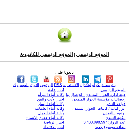
الموقع الرئيسي
الموقع الرئيسي للكاتب-ة
|
تابعونا على:
بنترست
تيلكرام
لينكدإن
الانستغرام
RSS
اليوتيوب
التويتر
الفيسبوك
الموقع الرئيسي
أخبار عامة
هيئة ادارة الحوار المتمدن - للإتصال بنا
وكالة أنباء المرأة
إحصائيات مؤسسة الحوار المتمدن
اخبار الأدب والفن
قواعد النشر
وكالة أنباء اليسار
ابرز كتاب / كاتبات الحوار المتمدن
وكالة أنباء العلمانية
يوتيوب التمدن
وكالة أنباء العمال
مكتبة التمدن
وكالة أنباء حقوق الإنسان
عدد الزوار: 3,430,098,597
اخبار الرياضة
اضافة موضوع جديد
اخبار الاقتصاد