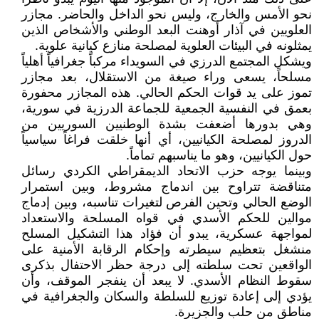
نحو الأمس والخارج، وليس نحو الداخل والحاضر. مجازر
العلويين في آذار أوهنت البعد الوطني والأشخاص الذين
يمثلونه في البيئات العلوية لمصلحة منازع كيانية علوية.
ويشكل المجتمع الدرزي في السويداء مركباً جغرافياً أهلياً
مسلحاً، يسعى وراء صيغة من الاستقلال، بعد مجازر
تموز على يد قوات الحكم الحالي. هذه المجازر محفورة
بعمق في النفسية الجمعية للجماعة الدرزية في سورية،
وهي بدورها أضعفت بشدة الوطنيين السوريين من
الدروز لمصلحة الكيانيين، أي أنها خلقت فراغاً سياسياً
حول الكيانيين، وهو ما يناسبهم تماماً.
وبينما يوجه حزب الاتحاد الديمقراطي الكردي رسائل
متناقضة تتراوح بين اندماج مشروط، وبين استمرار
الوضع الحالي وتحين الفرص لتغيرات تناسبه، وبين إدماج
موالين للحكم الأسدي في قواه المسلحة والاستعداد
لمواجهة عسكرية، يبدو أن فؤاد هذا التشكيل المسلح
منشغل بتعظيم سيطرته وإحكام الرقابة الأمنية على
الواقعين تحت سلطته إلى درجة حظر الاحتفال بذكرى
سقوط النظام الأسدي. لا يبعد أن ينفجر الموقف، وأن
يؤدي إلى إعادة توزيع للسلطة والسكان والجغرافية في
مناطق من حلب والجزيرة.