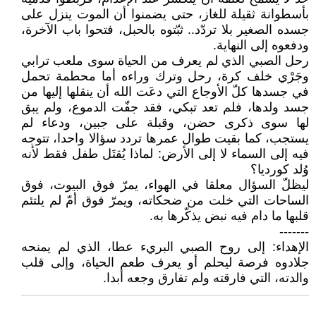
بأسطوانة ثقيلة للغاز، حتى يضمنوا أن الموت ينزل على
جسده الصغير بلا تردّد.. ثبّتوه بالحبل، فتحوا باب الآخرة،
ودفعوه إلى النهاية.
رحل الصبي الذي لم يعرف من الحياة سوى ملعب ترابي
وجَرْي خلف كرة، رحل وترك وراءه أما محطمة تحمل
في جسدها كلّ الأوجاع التي دعَت الله أن ينقلها إليها من
جسد ولدها، فلم تعد تبكي، فقد جفّت الدموع، ولم يبق
لها سوى ذكرى حضن، وقبلة على جبين، ودعاء لم
يستجب، كما بقيت طوال عمرها تردد سؤالا واحدا، تتوجه
فيه إلى السماء لا إلى الأرض: لماذا يُقتَل طفل فقط لأنه
وُلد كورديا؟
ليظلّ السؤال معلقا في الهواء، يمرّ فوق البيوت، فوق
الساحات التي خلت من ضحكاته، ويمرّ فوق أمّ لم يلتئم
قلبها ما دام فيه نبض يذكّرها به.
-------
الإهداء: إلى روح الصبي البريء عطا، الذي لم يمنحه
جلادوه فرصة ليحلم أو يعرف طعم الحياة، وإلى قلب
والدته، التي فارقته ولم تفارق وجعه أبدا.