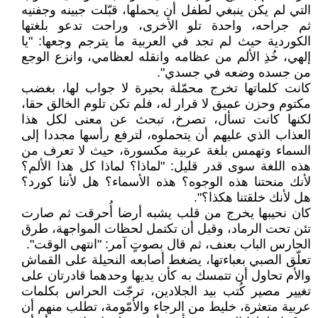
التي لم يكن ينبغي لطفل أن يحملها، قبّلت جبينه وجفنيه
ثم جراحه، واحدة تلو الأخرى، وراحت تدعو بلغتها
الكوردية حيث لم تجد في العربية ما يترجم وجعها: "يا
إلهي، خُذِ الألم من عظامه وانقله لعظامي، وانزع الوجع
من جسده وضعه في جسدي".
كانت كلماتها تخرج محمّلة بحيرة لا جواب لها، بغضب
مكتوم وحزن عميق لا قرار له، فلم تكن تلوم الخالق حقا،
لكنها كانت تسأل، تصرخ، تبحث عن معنى لكل هذا
العذاب الذي عليهم أن يتحملوه، لترفع رأسها مجددا إلى
السماء وتهمس بلغة عربية مكسورة، حيث لا تعرف من
هذه اللغة سوى قدر قليل: "لماذا؟ لماذا كل هذا الألم؟
لأنك منحتنا هذه الوجوه؟ هذه الأسماء؟ هل لأننا كورد؟
هل لأنك خلقتنا هكذا؟".
كان نحيبها يخرج من قلب يشبه أرضا أُحرقت ثم صارت
تئن تحت الرماد، وقبل أن تكتمل لحظات المواجهة، طرق
الحارس الباب بعنف، ثم قال بصوتٍ آمر: "انتهى الوقت".
تعلّق الصبي بعباءتها، يضغط أصابعه النحيلة على القماش
والأم تحاول أن تتمسك به كأن يديها وحدهما قادرتان على
تغيير مصير كُتب بيد الجلادين، ترجّت الحراس بكلمات
عربية متعثرة، خليط من الرجاء والأمّومة، تطلب منهم أن