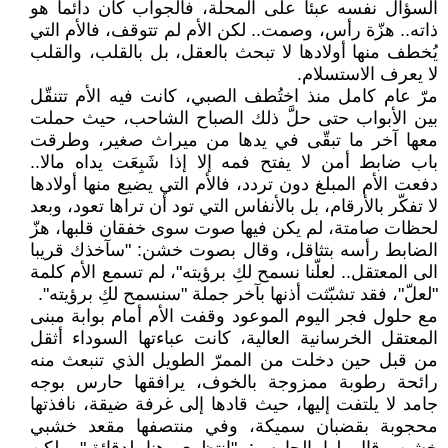
السؤال نفسه عبئا على المحلة، فالجواب كان دائما هو
ذاته.. هزّة رأس، وصمت.. لكن الأم لم تتوقف، فالأم التي
يُخطف منها أولادها لا تبحث بالعقل، بل بالقلب، والقلب
لا يعرف الاستسلام.
مرّ عام كامل منذ اختُطف الصبي، كانت فيه الأم تتنقّل
بين الأبواب حتى حلَّ ذلك الصباح الشاحب، حيث حملت
معها آخر ما تبقّى في يدها من ميراث صغير، وطرقت
باب ضابط أمن لا يفتح فمه إلا إذا شَبِعَت يداه مالا..
دفعت الأم المبلغ دون تردد، فالأم التي يضيع منها أولادها
لا تفكّر بالأرقام، بل بالأنفاس التي تود أن تراها تعود، وبعد
لحظات صامتة، لم يكن فيها صوت سوى خفقان قلبها، هزّ
الضابط رأسه بتثاقل، وقال بصوت خشن: "سآخذك قريبا
الى المعتقل.. لعلّنا نسمح لكِ برؤيته"، لم تسمع الأم كلمة
"لعلّ"، فقد تشبّثت أذنها بآخر جملة "سنسمح لكِ برؤيته".
مع حلول فجر اليوم الموعود وقفت الأم أمام بوابة مبنى
المعتقل الخرسانية العالية، كانت عباءتها السوداء أثقل
من قبل حين دخلت من الممرّ الطويل الذي تنبعث منه
رائحة رطوبة ممزوجة بالخوف، يرافقها حارس بوجه
جامد لا يلتفت إليها، حيث قادها إلى غرفة ضيقة، نافذتها
محجوبة بقضبان سميكة، وفي منتصفها مقعد خشبي