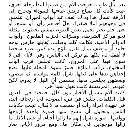
بعد ليالٍ طويلة خرجت الأم من صمتها لتبدأ رحلة أخرى،
حيث كانت كل صباح ترتدي عباءتها السوداء وتخرج إلى
الأزقة، تسأل هذا وذاك، تقف عند أبواب الجيران، تتلمس
في وجوههم أملا صغيرا، لعلّ أحدهم رأى، أو سمع، أو
حتى حلم بخبر يحمل بعض الضوء، تمشي بخطوات مثقلة
نحو مراكز الشرطة، ومقرّات الحزب الملعون، وأبواب
الدوائر الأمنية، فكانت كلما وصلت، يُقابلها حارس بوجه
جامد أو موظف بملل ثقيل، يلوّح بيده كمن يطرد شخصا
لا أهميّة له، لكنّها لم تركن الى اليأس، وفي الأيام التي لا
تقوى فيها على الخروج، كانت تجلس قرب الباب
المخلوع، ترقّب المارّة، فتمرّ نسوة المحلة عليها، تضع
إحداهن يدها على كتفها، تقول كلمة مواساة، ثم تمضي،
وبعضهن يجلسن معها، يقسمن أنّ الليل لا يدوم، لكنّ
عيونهن المرتعشة كانت تقول شيئا آخر.
كانت الأم تتسول الأخبار دون كلل، فتبحث في العيون
قبل الكلمات، تفتّش في نبرة الصوت، في ارتجافة اليد،
في تنهيدة امرأة رأت أو سمعت ما لا يُقال، تجمع حكايات
الناس وتحاول أن تنسج منها صورة واحدة لزوجها
وولديها.. صورة تقول إنهم ما زالوا أحياء، أو على الأقل ما
زالوا موجودين في مكان ما.. ومع مرور الأيام، صار