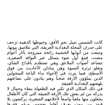
كانت الشمس تميل نحو الأفق، وخيوطها الذهبية تزحف
على جدران المحلة البغدادية العريقة، التي تتلاصق بيوتها،
وتنبعث من أبوابها الخشبية رائحة ممزوجة بآثار أعوام
مضت، فمع أول ضوء يتسلل عبر النوافذ الصغيرة،
تتصاعد أصوات الملاعق وهي تصطدم بأقداح الشاي،
وتعلو ثرثرة النسوة وهن يتبادلن الأحاديث من فوق
الأسطح، فيما يتردد في الأجواء نداء الباعة المتجولين
الذين يملؤون الأزقة صخباً وهم ينادون على بضاعتهم
بلهجتهم البغدادية العتيقة.
في ذلك المكان الذي تكبر فيه الطفولة ببطء وجمال لا
يدركه من لم يعش تلك الأزقة الضيقة التي كان الأطفال
يجعلون منها ملعباً واسعاً لأحلامهم الصغيرة، يركضون بلا
قيود بين بيوت يعرف أهلها بعضهم، ورغم فقرها