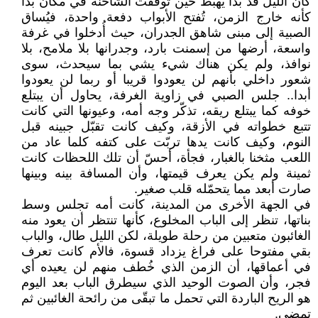
كان الليل قد بدأ يهبط حين توقفت الشاحنة في مكان بدا
كأنه خارج الزمن، تُفتح الأبواب دفعة واحدة، فيُساق
الصبية إلى مبنى شاهق الجدران، حيث أُدخلوا في غرفة
واسعة، أرضها من إسمنت بارد، وجدرانها بلا ملامح، بلا
نوافذ، ولم يكن هناك شيء يشي بما سيحدث، سوى
شعور داخلي بأنهم لن يعودوا قريبا أو ربما لن يعودوا
أبدا.. جلس الصبي في زاوية الغرفة، يحاول أن يبتلع
خوفه كما يبتلع ريقه، تذكّر وجه أمه، وعيونها التي كانت
تتبع خطواته في الأزقة، وكيف كانت تقبّل جبينه قبل
النوم، وكيف كانت يدها تربّت على كتفه كلما عاد من
اللعب مثخنا بالغبار، فجأة، أحسّ أن تلك اللحظات كانت
ثمينة ولم يكن يعرف قيمتها، وأن المسافة بينه وبينها
صارت أبعد مما يتحمّله قلب صغير.
في الجهة الأخرى من المدينة، كانت أمه تجلس وسط
بناتها، تنظر إلى الباب المخلوع، كأنها تنتظر أن يعود منه
الغائبون متعبين من رحلة طويلة، لكن الليل طال، والباب
بقي مفتوحا على فراغ يزداد قسوة، فالأم كانت تعرف
في أعماقها، أن الزمن الذي خُطف منهم لن يعيده أي
فجر، وأن الصوت الوحيد الذي سيطرق الباب بعد اليوم
هو الريح الباردة التي تحمل ما تبقّى من رائحة الغائبين ثم
تمضي.