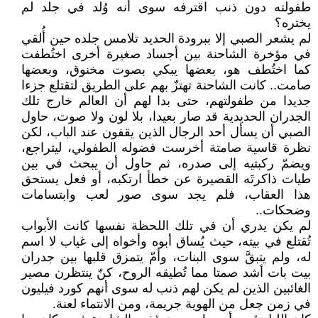
طفولته دون ذنب اقترفه سوى أنه وُلد في جلد لم
يختره؟
لم يشعر الصبي إلا ببرودة الحديد تلامس جلده حين أُلقي
في مؤخرة الشاحنة بين أجساد صغيرة أخرى اختُطفت
كما اختُطف هو، بعضها يبكي بصوت مخنوق، وبعضها
صامت.. كانت الشاحنة تهتزّ بهم على الطريق لتقتلع جزءا
جديدا من طفولتهم، حتى بدا لهم أن العالم خارج تلك
الجدران الحديدية قد صار بعيدا، بلا لون ولا صوت، حاول
الصبي أن يسأل أحد الرجال الذين يقفون عند الباب، لكن
نظرة قاسية صامتة أخرست فضوله الطفولي، ليتراجع،
ويضمّ ركبتيه إلى صدره، ثم حاول أن يبحث في بين
طيات ذاكرتَه القصيرة عن خطأ ارتكبه، أو فعل يستحق
هذا العقاب، فلم يجد سوى صور لعب وابتسامات
وضحكات..
لم يكن يدري أن في تلك اللحظة نفسها كانت الأبواب
تُقتلع في بيته، حيث يُساق أبوه وأخواه إلى غياب لا اسم
له، ولم يتبقَّ سوى البنات، وأمّ يتمزق قلبها بين جدران
بيت بات أشد صمتا مما تُطيقه الروح، كنّ ينتظرن مصير
الغائبين الذين لم يكن لهم ذنب له سوى أنهم كورد فيليون
في زمن جعل من الهوية جريمة، ومن الانتماء لعنة.