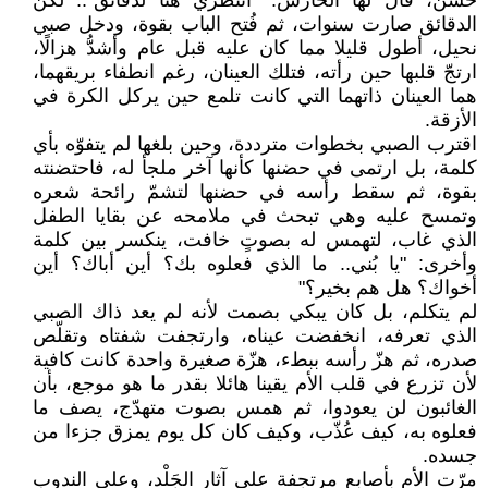
خشن، قال لها الحارس: "انتظري هنا لدقائق".. لكن
الدقائق صارت سنوات، ثم فُتح الباب بقوة، ودخل صبي
نحيل، أطول قليلا مما كان عليه قبل عام وأشدُّ هزالًا،
ارتجّ قلبها حين رأته، فتلك العينان، رغم انطفاء بريقهما،
هما العينان ذاتهما التي كانت تلمع حين يركل الكرة في
الأزقة.
اقترب الصبي بخطوات مترددة، وحين بلغها لم يتفوّه بأي
كلمة، بل ارتمى في حضنها كأنها آخر ملجأ له، فاحتضنته
بقوة، ثم سقط رأسه في حضنها لتشمّ رائحة شعره
وتمسح عليه وهي تبحث في ملامحه عن بقايا الطفل
الذي غاب، لتهمس له بصوتٍ خافت، ينكسر بين كلمة
وأخرى: "يا بُني.. ما الذي فعلوه بك؟ أين أباك؟ أين
أخواك؟ هل هم بخير؟"
لم يتكلم، بل كان يبكي بصمت لأنه لم يعد ذاك الصبي
الذي تعرفه، انخفضت عيناه، وارتجفت شفتاه وتقلّص
صدره، ثم هزّ رأسه ببطء، هزّة صغيرة واحدة كانت كافية
لأن تزرع في قلب الأم يقينا هائلا بقدر ما هو موجع، بأن
الغائبون لن يعودوا، ثم همس بصوت متهدّج، يصف ما
فعلوه به، كيف عُذّب، وكيف كان كل يوم يمزق جزءا من
جسده.
مرّت الأم بأصابع مرتجفة على آثار الجَلْد، وعلى الندوب