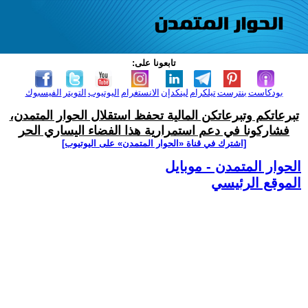
تابعونا على:
بودكاست
بنترست
تيلكرام
لينكدإن
الانستغرام
اليوتيوب
التويتر
الفيسبوك
تبرعاتكم وتبرعاتكن المالية تحفظ استقلال الحوار المتمدن،
فشاركونا في دعم استمرارية هذا الفضاء اليساري الحر
[اشترك في قناة ‫«الحوار المتمدن» على اليوتيوب]
الحوار المتمدن - موبايل
الموقع الرئيسي