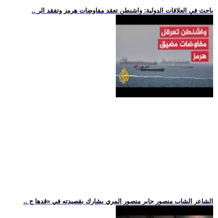
.. باحث في العلاقات الدولية: واشنطن تعقد مفاوضات هرمز وتفقد الر
.. الشاعر الشاب منصور جابر منصور المري يشارك بقصيدته في «قدها ج