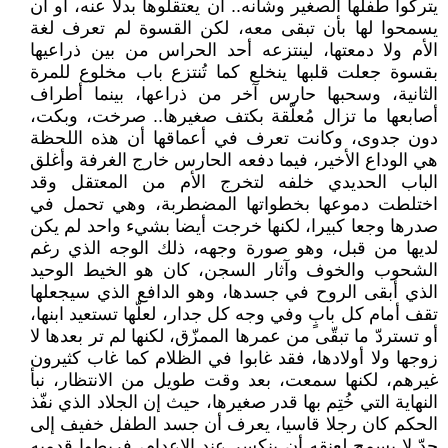
يتركوا طفلها الصغير وشأنه.. أن يعتقلوها بدلا عنه، أو أن
يسمحوا لها بأن تبقى معه، لكن القسوة لم تعرف لغة
الأم ولا دمعتها، لينتزعه أحد الحراس من بين ذراعيها
بقسوة جعلت قلبها ينخلع كما تُنتزع باب مخلوع للمرة
الثانية، وسحبها حارس آخر من ذراعها، بينما أطراف
أصابعها ما تزال مُعلّقة بكتف صغيرها.. صرخت، وبكت،
دون جدوى، وكانت تعرف في أعماقها أن هذه اللحظة
هي الوداع الأخير، فيما دفعه الحارس خارج الغرفة وأغلق
الباب الحديدي خلفه لتخرج الأم من المعتقل وقد
اختلطت دموعها بخطواتها المضطربة، وهي تحمل في
صدرها وجعا كبيرا، لكنها خرجت أيضا بشيء واحد لم يكن
لديها من قبل، وهو صورة وجهه، ذلك الوجه الذي رغم
الشحوب والخوف وآثار السجن، كان هو الخيط الوحيد
الذي أبقى الروح في جسدها، وهو الدافع الذي سيجعلها
تقف أمام كل بابٍ وفي وجه كل جدار، لعلّها تستعيد ابنها،
أو تستردّ ما تبقّى من عمرها الممزّق، لكنها لم تر بعدها لا
زوجها ولا أولادها، فقد غابوا في الظلام كما غاب كثيرون
غيرهم، لكنها سمعت، بعد وقت طويل من الانتظار، نبأ
النهاية التي خُتِم بها قدر صغيرها، حيث إن الجلاد الذي نفّذ
الحكم كان رجلا قاسيا، يعرف أن جسد الطفل خفيف إلى
حدّ لا يسمح لعنقه أن ينكسر عند الإعدام، فربطوا قدميه