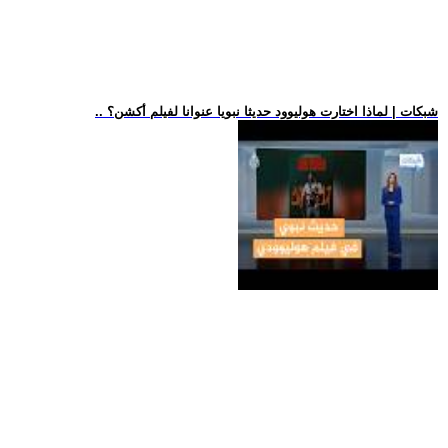
.. شبكات | لماذا اختارت هوليوود حديثا نبويا عنوانا لفيلم أكشن؟