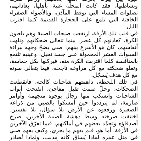
وبساطتها، فقد كانت المحلّة غنية بأهلها، بعاداتهم،
بصلوات المساء التي توقظ المآذن، وبالأضواء الصفراء
الخافتة التي تلمع على الحجارة القديمة كلما اقترب
الليل.
في قلب تلك الأزقة، ارتفعت صيحات الصبية وهم يلعبون
الكرة، كعادتهم كل عصر، بينما تتعالى ضحكاتهم وتلهث
أنفاسهم، كان هو الأسرع بينهم، صبي يضجّ وجهه ببراءة
السنوات العشر المحمولة على جسد نحيل، وعينيه تلتمع
بالمنافسة كلما اقتربت الكرة منه، فيركلها بكل حماسة،
وتعلو ضحكته مع كل مراوغة ناجحة، فيما يتعالى صوته
مع كل هدف يُسجّل.
في تلك اللحظة، داهمتهم شاحنات كالحة، فانقطعت
الضحكات، وحلّ صمت ثقيل مفاجئ، انفتحت أبواب
الشاحنات وانسكب منها رجال بوجوه متجهمة وأوامر
صارمة، لم يترددوا حين أمسكوا بالصبي من ذراعه
الصغيرة ورفعوه عن الأرض بلا سؤال، بلا تفسير..
اختنقت صرخته وسط دهشة الصبية الآخرين، صرخ
أصدقاؤه وتجمّد بعضهم في أماكنهم، فيما تفرّق الآخرين
في الأزقة، أما هو، فلم يفهم ما يجري، وكيف يفهم صبي
في مثل عمره لماذا يُساق كأنه مذنب، ولماذا تُصادر