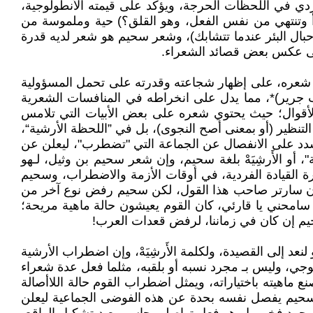
ردي في اللحظات الحرجة، ويؤكد على قيمته الأنطولوجية،
بدأ وتنتهي من نفس الفعل، وهو القلق؟) حية وملموسة من
 حبال البئر عندما تتشابك)، وشعر سحيم هو شعر لديه قدرة
 على عكس بعض قصائد الشعراء.
عره، على إظهار شجاعته وقدرته على تحمل المسؤولية
ب جرير)*، مما يدل على انخراطه في المنافسات الشعرية
الأقوال؛ حيث يحتوي شعره على بعض الأبيات التي تلامس
التنظير (أو بمعنى أصح النجوى)، بل في ”اللحظة الأرشية“،
شدد على الانفصال عن الجماعة التي "تضطرب"، ليعلن عن
أو الأَرشِيَهْ بلغة سحيم، وإن شعر سحيم بن وثيل، لـهو
ة القيادة الفردية، في أوقات الأزمة والاضطراب، وسحيم
، إن سارتر صاحب هذا القول، لكن سحيم رفض نوع آخر من
ا، سامحني يا قارئي، كان القوم يعيشون حالة ماهية مريحة؛
سحيم إن كان في زماننا، لرفض قعدات العرب!
عد إلى القصيدة، ولكلمة الأَرشِيَهْ، وإن اضطراب الأرشية
لوجي، وليس بـ مجرد نسبه أو بلقبه، مثلما فعل عدة شعراء
ع ماهيته باختياراته، ويمثل اضطراب القوم حالة اللاأصالة
 فردية واضحة، وسحيم يفصل نفسه بحدة عن هذه الفوضى الجماعية ليعلن