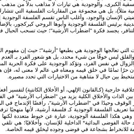
لنسقية الكبرى، والوجودية هي تيارات لا مذاهب بدلاً من مذهب 
اركسية مثلاً)، بل هي مجموعة من المقاربات الفلسفية التي تت
قضيتي الإنسان والوجود، وأغلب الناس تقسم الفلسفة الوجودية إل
دينية برئيس الفلسفة الوجودية وأبوها الروحي كيركجور، بال
أو التنافر، يجسد فكرة "اضطراب الأرشية"؛ حيث تسحب الحبال في
القلق ليس خوفًا من شيء محدد، بل هو شعور الفرد بـ العدم أم
الزوال في نفس الفرد، وتؤكد الوجودية على فكرة الحرية ا
 حرًا تمامًا في خلق قيمه ومعناه في عالم لا معنى له، فإن هذ
خبط بين حبال لا متناهية من الاختيارات التي تحدد مصيره.
قية خارجية (كـالقانون الإلهي، أو الأخلاق الكانتية) لتفسير أفع
ين الذات والأخلاق الكلية يزيد من "اضطراب الأرشية" في الف
الوقوف وحيدًا في "اضطراب الأرشية"، رافضًا الإندماج في الو
ا تعريف الفلسفة الوجودية كـ فلسفة أرشية، لأنها منهجيًا ترف
 وهي هكذا الفلسفة الوجودية، عبارة عن خيوط متعددة لكنها 
 حالة الفوضى البدائية* الداخلية للإنسان، وأخلاقيًا؛ هي تلق
سفة للانخراط بشجاعة في فوضى وجوده ليخلق قيمه الخاصة.