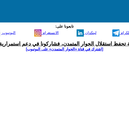
تابعونا على:
لكرام
لينكدإن
الانستغرام
اليوتيوب
ية تحفظ استقلال الحوار المتمدن، فشاركونا في دعم استمرارية 
[اشترك في قناة ‫«الحوار المتمدن» على اليوتيوب]