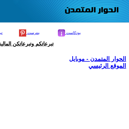
بودكاست
بنترست
تي
تبرعاتكم وتبرعاتكن المال
الحوار المتمدن - موبايل
الموقع الرئيسي