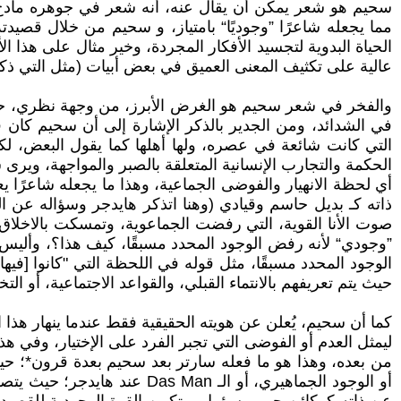
سحيم هو شعر يمكن أن يقال عنه، أنه شعر في جوهره مادح للذ
مما يجعله شاعرًا ”وجوديًا“ بامتياز، و سحيم من خلال قصيد
الحياة البدوية لتجسيد الأفكار المجردة، وخير مثال على هذا
عالية على تكثيف المعنى العميق في بعض أبيات (مثل التي ذكر
والفخر في شعر سحيم هو الغرض الأبرز، من وجهة نظري، ح
في الشدائد، ومن الجدير بالذكر الإشارة إلى أن سحيم كان
التي كانت شائعة في عصره، ولها أهلها كما يقول البعض، ل
الحكمة والتجارب الإنسانية المتعلقة بالصبر والمواجهة، ويرى 
أي لحظة الانهيار والفوضى الجماعية، وهذا ما يجعله شاعرً
ذاته كـ بديل حاسم وقيادي (وهنا اتذكر هايدجر وسؤاله عن ال
صوت الأنا القوية، التي رفضت الجماعوية، وتمسكت بالاخلاق 
”وجودي“ لأنه رفض الوجود المحدد مسبقًا، كيف هذا؟، وألي
الوجود المحدد مسبقًا، مثل قوله في اللحظة التي "كانوا [فيها
حيث يتم تعريفهم بالانتماء القبلي، والقواعد الاجتماعية، أ
كما أن سحيم، يُعلن عن هويته الحقيقية فقط عندما ينهار هذا ا
ليمثل العدم أو الفوضى التي تجبر الفرد على الإختيار، وفي ه
من بعده، وهذا هو ما فعله سارتر بعد سحيم بعدة قرون*؛ حيث ق
أو الوجود الجماهيري، أو ا