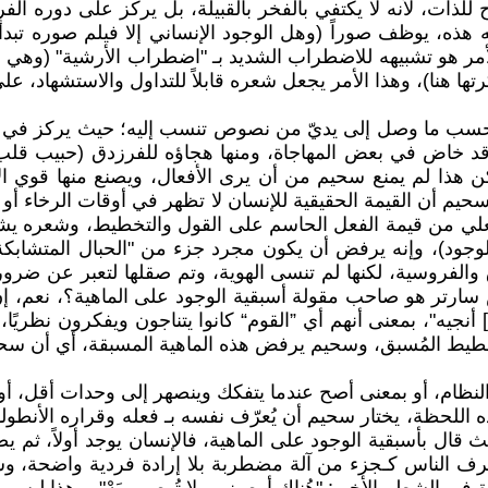
ات، لأنه لا يكتفي بالفخر بالقبيلة، بل يركز على دوره الف
ته هذه، يوظف صوراً (وهل الوجود الإنساني إلا فيلم صوره ت
 الأمر هو تشبيهه للاضطراب الشديد بـ "اضطراب الأرشية" (وهي
تها هنا)، وهذا الأمر يجعل شعره قابلاً للتداول والاستشهاد،
سب ما وصل إلى يديّ من نصوص تنسب إليه؛ حيث يركز في ش
 قد خاض في بعض المهاجاة، ومنها هجاؤه للفرزدق (حبيب قل
كن هذا لم يمنع سحيم من أن يرى الأفعال، ويصنع منها قوي 
سحيم أن القيمة الحقيقية للإنسان لا تظهر في أوقات الرخاء أو 
ا يعلي من قيمة الفعل الحاسم على القول والتخطيط، وشعره ي
وجود)، وإنه يرفض أن يكون مجرد جزء من "الحبال المتشابكة"، 
والفروسية، لكنها لم تنسى الهوية، وتم صقلها لتعبر عن ضرور
س سارتر هو صاحب مقولة أسبقية الوجود على الماهية؟، نعم
] أنجيه"، بمعنى أنهم أي ”القوم“ كانوا يتناجون ويفكرون نظريً
و التخطيط المُسبق، وسحيم يرفض هذه الماهية المسبقة، أي أن 
لنظام، أو بمعنى أصح عندما يتفكك وينصهر إلى وحدات أقل، أو لن
ذه اللحظة، يختار سحيم أن يُعرّف نفسه بـ فعله وقراره الأنطو
ال بأسبقية الوجود على الماهية، فالإنسان يوجد أولاً، ثم يصن
لـ Das Man عند هايدجر؛ حيث يتصرف الناس كـجزء من آلة مضطربة بلا إرادة