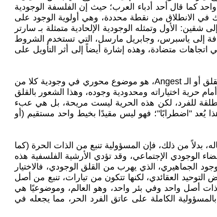
واحد كما قال أحد أدباء العرب؛ حيث إن الفلسفة الوجودية
شارك في الانطلاق من نقطة محددة، وهي أولوية الوجود على
ى شقين: الأول وتمثله الوجودية الإلحادية متمثلة بـ سارتر
إضافة إلى ياسبرس، وجابريل مارسل، التي تستخدم الشروط
 اتجاهات متضادة، وهذه إشارة أيضاً إلى أثر التأويل على
ثانيًا، إذا كانت الأرشية تعني الفوضى والنزاع*، فإن الموضوعات التي تعالجها الوجودية هي بطبعها "أرشية"؛ حيث إن مفهوم القلق أو الـ Angest، هو موضوع محوري في وجودية كلا من
ام حرية اختياراته ومحدودية وجوده، وهذا الشعور بالقلق
لمطلقة للفرد، لكن هذه الحرية ليست مريحة، بل هي عبء
ا يُعد "اضطرابًا"؛ فهو ليس مقيدًا بخيط واحد مستقيم (أو
اله، بدلاً من ذلك، فإن المسؤولية تنبع من الذات الحرة (كما
ضاء الوجودي الإجتماعي، وقد تؤدي الأرشية الفلسفية هذه
جود الجماهيري، الذي يهرب من القلق الوجودي، فالاختيار
ض التوحيد العقائدي، لكنها تتكون من تيارات، تنبع من أصل
ذات أصل واحد وفي بئر واحد، وهو العالم، وموضوعيًا هي
ي بالمسؤولية الكاملة على عاتق الفرد الحر، مما يجعله في