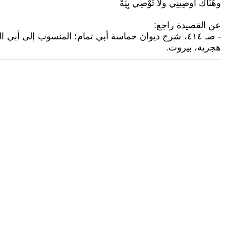
وهُنَاك أوصِينِي ولا تُوْصِي بِيَهْ
عن القصيدة راجع:
هجرية، بيروت.