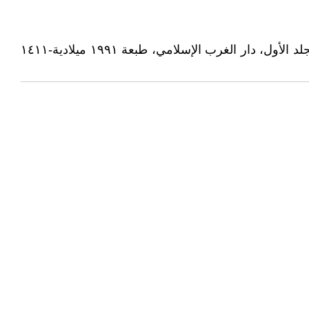
- صـ ٤١٤، شرح ديوان حماسة أبي تمام؛ المنسوب إلى أبي العلاء المعري؛ دراسة وتحقيق: الدكتور حسين محمد نقشه، المجلد الأول، دار الغرب الإسلامي، طبعة ١٩٩١ ميلادية-١٤١١