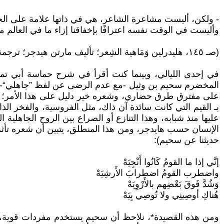
- ولكن، أليست مشاعرة الشاعر، هي في ذاتها علامة على الح
وأليست في الوقت نفسه اعترافًا بإخفاقنا إزاء ما في العالم م
(صـ ١٤٥، هليدرلين وَمَاهية الشِعر؛ تأليف مارتن هيدجر؛ ترجمة: فؤاد كامل عبد العزيز، ١٩٦٤).
في إحدى الليالي، وبينما كنت أقرأ في شرح حماسة أبي تم
المخضرم سحيم بن وثيل -مع عدم الرضى عن لفظ ”جاهلي“- وهذ
على مفترق طرق حضاري، وشعره خير دليل على هذا الأمر؛ حيث
بـ القيم التي كانت سائدة آن ذاك، مثل الفروسية، والفخر الذات
عليها منذ شبابه، وهذا التنازع أو الصراع بين الروح الجاهلي
الإنسان حسب هايدجر، ومن هذا المنطلق، يتبين أن شعره تأثر ب
حديثنا عن سحيم):
إنَّي إذا ما القومُ كَانُوا أَنْجِيَهْ
واضطرب القومُ اضطرابَ الأَرشِيَهْ
وَشُدَّ فَوقَ بَعْضِهم بالأَرْوِيَهْ
هُناكِ أوصِينِي ولا تُوصِي بِيَهْ
ومن هذه القصيدة*، نلاحظ أن سحيم يستخدم مفردات قوية، وصورً