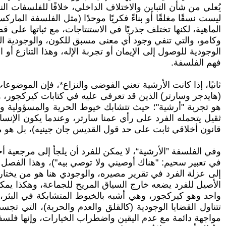
يُعلي من شأن التباين والاختلاف الداخلي، خلافًا للفلسفات ا
ليست نسقًا مغلقًا أو بناءً فكريًا موحدًا (مثل الفلسفة الم
الماهية، لكنها تختلف جذريًا في الاستنتاجات، مع ثباتها على 
وكامو، والتي تنفي وجود أي معنى مسبق للكون، والوجودية ال
الوجودية للوصول إلى الإيمان أو تجربة الإله، وهذا التنازع 
فهم الفلسفة.
(هايدجر وسارتر) الذين قد تعرفى عليه في كتابات كيركجور، و
هو تجربة "أرشية"؛ حيث تتشابك خيوط الحرية والمسؤولية و
ثقيل يتحمله الفرد على رأي عمنا سارتر، وعندما يكون الإنسان
قانون أخلاقي ثابت على حد قول القديس جان جينيه)، بل هو مت
وفي الفلسفة ”الأرشية“، لا يمكن للفرد أن يلجأ إلى مرجعية أخلا
في تعبير سحيم: "هناك أوصيني ولا توصي بيه")، وهذا الفصل ب
إلى عزلة الفرد في تقرير مصيره، والوجودي هنا هو من يختار 
الأصيل للفرد يضعه خارج السياق المريح للجماعة، وهكذا يمكنن
واحد وهو كيركجور، وهي أشبه بالخيوط المتشابكة في البئر،
تتناول القضايا الوجودية (كالقلق والعدم والحرية)، التي تجسد
مواجهة دائمة مع عدم اليقين واضطراب الخيارات، وإنها فل