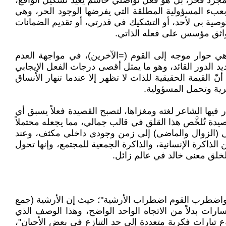
ليس مجرد فخر، بل هو فعل تواصلي حاسم يعيد تشكيل الواقع،
بعبء المسؤولية المطلقة التي يفرضها الوجود الحر، وهي
 التوصية بي لأحد، أو التشكيك في قدرتي، أو تقديم الضمانات
واثق مؤسس على فعله الذاتي.
 حوار موجه إلى القوم (=الآخرين)، في مواجهة العدم
د الدور القائد، وهو ما يمثل أقصى درجات الفعل الإيجابي
 القيمة الحقيقية للذات لا تظهر إلا عندما تنهار الأنساق
حرية وتحمل المسؤولية.
تار فيها الشاعر لغته ومغزاها، لتصبح القصيدة فعلاً يسبق أي
يدة تُلخَّص هذا القلق في قالب جمالي، مما يجعله محتملاً
لخطي (الزوال والماضي) إلى زمن وجودي داخلي مكثف، وعند
ذاكرة الإنسانية، والذاكرة الجمعية للمجتمع، وإنها تحول
لخلق معنى خالد في عالم زائل.
 "واضطرب القوم اضطراب الأرشية"؛ حيث إن الأرشية (جمع
مسارات بدلاً من الاتجاه الواحد الواضح، وهذا الوصف الذي
دي للوجودية، كـ مجرد مذهب (Doctrine) وإعادة تعريفها كـ "مجموع تيارات فكرية متعددة إلى حد التنازع في بعض الأحيان"،