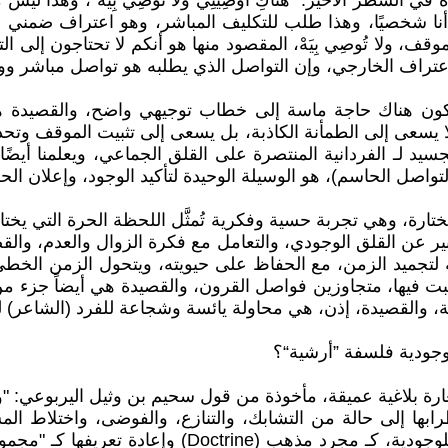
ي الشطر الأخير: "هُناكِ أوصِينِي ولا تُوصِي بِيَهْ"، وهذا 
ي أنا شخصيًا، وهذا طلب للتكليف المباشر، وهو اعتراف ضمني 
موقف، ولا تُوصِي بِيَهْ، المقصود منها هو أنكم لا تحتاجون إلى
عتراف الخارجي، وإن التواصل الذي يطلبه هو تواصل مباشر و
كون هناك حاجة ماسة إلى خطاب توجيهي واضح، والقصيدة هي
 يسعى إلى الطمأنة الكاذبة، بل يسعى إلى تثبيت الموقف وتحدي
لـ الفردانية المنتصرة على القلق الجماعي، ويعلمنا أيضًا أنّ
لتواصل الحاسم)، هو الوسيلة الوحيدة لتأكيد الوجود، وإعلان ال
المُختارة، وهي تجربة حسية وفكرية تُمثَّل اللحظة الحرة التي يخ
ير عن القلق الوجودي، والتعامل مع فكرة الزوال والعدم، والقص
حاولة لتجميد الزمن، مع الحفاظ على حيويته، ويتحول الزمن ا
ت فيها، متجاوزين فواصل القرون، والقصيدة هي أيضاً جزء من ال
مة، والقصيدة، إذن، هي محاولة يائسة وشجاعة للفرد (الشاعر) 
وجودية فلسفة ”أرشية“؟
تعارة بلاغية عميقة، مأخوذة من قول سحيم بن وثيل اليربوعي:
ضطرابها إلى حالة من التشابك، والتنازع، والفوضى، واختلاط ال
صنعته* في ماهيته هذه، يهدف إلى تجاوز التصنيف التقلي