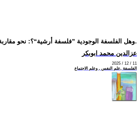
وهل الفلسفة الوجودية ”فلسفة أرشية“؟: نحو مقاربة مفاهيمية شعرية.
عزالدين محمد ابوبكر
2025 / 12 / 11
الفلسفة ,علم النفس , وعلم الاجتماع