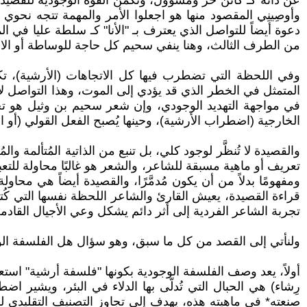
عن ذاته كـ كائن حر ومسؤول، وتكمن القوة الوجودية للقصيدة ف
وأوصِينِي المقصود منها هو اجعلوا الأمر والمهمة تتجه نحو
دعوة أيضاً للتواصل الذي يعترف بـ "الأنا" كـ سلطة عليا في ال
من الطرف الثالث، وهنا ينفي سحيم كل حاجة للوساطة أو الا
وفي اللحظة التي تضطرب فيها كل الاتجاهات (الأرشية)، ت
المتمثل في الخطر الذي قد يؤدي إلى الموت، وهذا التواصل لا
في مواجهة التهديد الوجودي، وإن شعر سحيم بن وثيل هو تجسيد 
الخارجية (اضطراب الأرشية)، وحينها يُصبح الفعل القولي (أو ا
والقصيدة لا تُنظَّر لوجود كلي، بل تنبع من الذاتية المُتألمة و
تعريف أو ماهية مسبقة للشاعر، والشعر هو غالبًا محاولة للتعب
ومفهومًا بدلاً من أن يكون مُدمَّرًا، والقصيدة أيضاً هي م
قراءة القصيدة، يعيش القارئ والشاعر اللحظة نفسها التي كُتب
تجربة الشاعر الفردية إلى أثر دائم يشكل وعي الأجيال القاد
ولنأتي إلى القصد من كل ما سبق، وهو سؤال هل الفلسفة ال
أولاً، يعد وصف الفلسفة الوجودية بكونها "فلسفة أرشية" اس
رِشاء) هي الحبال التي تُدلّى بها الدلاء في البئر، ويشير ا