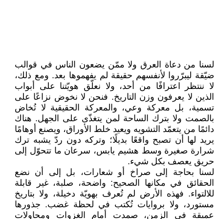
لسنا من دعاة العرق ولا ممّن يضعون الناس في قوالب
ضيّقة ليبرّروا لأنفسهم حقيقة لم يفهموها بعد. ومع ذلك،
لا ننتظر اعترافًا من أحد، ولا نعلّق هويّتنا على أبواب
الذين لا يعرفون وزن التاريخ. فنحن لا نخوض نزاعًا على
تسمية، بل معركة وعي، والمعركة الحقيقية لا تُخاض
بالصمت ولا بترك الساحة لمن يتغذّى على الجهل. هناك
دائمًا من يتعمّد التشويه ويعيد خلط الأوراق، ويصنع أوهامًا
يريد لها أن تصبح واقعًا بديلًا؛ وتركه دون ردّ يشبه ترك
شرارة صغيرة وسط هشيم يابس، سرعان ما تتحوّل إلى
حريق يعصف بكل شيء.
لسنا بحاجة إلى صراخ أو شعارات، بل إلى أن نضع
الحقائق في مكانها الصحيح: واضحة، صلبة، غير قابلة
للالتواء. فهذه الأرض لم تُعرف بهويّة دخيلة، ولا بتاريخ
مستورد، ولا بروايات تُكتب في لحظة غضب. جذورها
عميقة في الزمن، صمدت أمام الغزوات ومحاولات