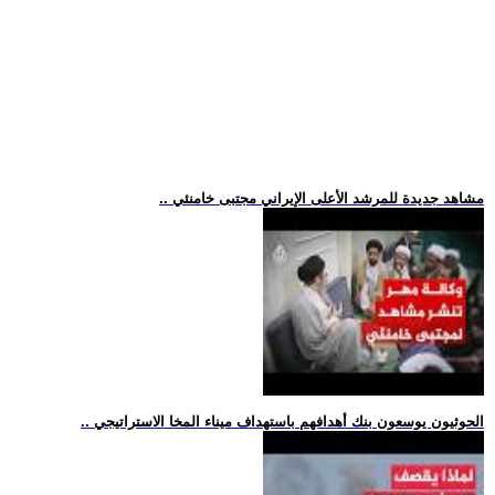
.. مشاهد جديدة للمرشد الأعلى الإيراني مجتبى خامنئي
.. الحوثيون يوسعون بنك أهدافهم باستهداف ميناء المخا الاستراتيجي