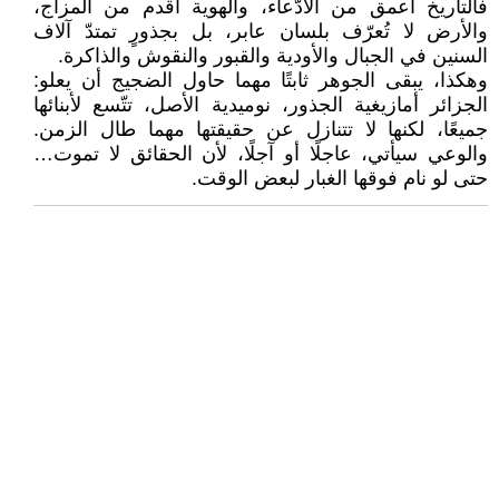
فالتاريخ أعمق من الادّعاء، والهوية أقدم من المزاج،
والأرض لا تُعرّف بلسان عابر، بل بجذورٍ تمتدّ آلاف
السنين في الجبال والأودية والقبور والنقوش والذاكرة.
وهكذا، يبقى الجوهر ثابتًا مهما حاول الضجيج أن يعلو:
الجزائر أمازيغية الجذور، نوميدية الأصل، تتّسع لأبنائها
جميعًا، لكنها لا تتنازل عن حقيقتها مهما طال الزمن.
والوعي سيأتي، عاجلًا أو آجلًا، لأن الحقائق لا تموت…
حتى لو نام فوقها الغبار لبعض الوقت.