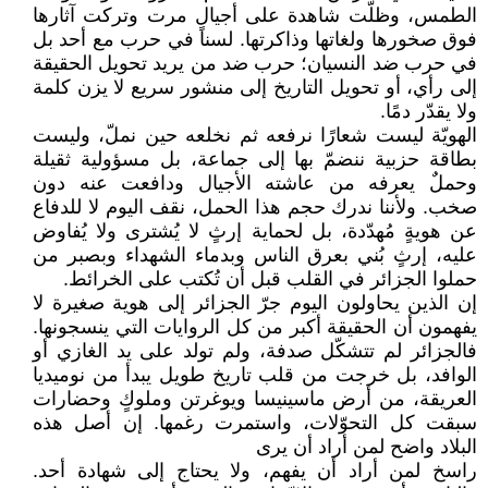
الطمس، وظلّت شاهدة على أجيالٍ مرت وتركت آثارها
فوق صخورها ولغاتها وذاكرتها. لسنا في حرب مع أحد بل
في حرب ضد النسيان؛ حرب ضد من يريد تحويل الحقيقة
إلى رأي، أو تحويل التاريخ إلى منشور سريع لا يزن كلمة
ولا يقدّر دمًا.
الهويّة ليست شعارًا نرفعه ثم نخلعه حين نملّ، وليست
بطاقة حزبية ننضمّ بها إلى جماعة، بل مسؤولية ثقيلة
وحملٌ يعرفه من عاشته الأجيال ودافعت عنه دون
صخب. ولأننا ندرك حجم هذا الحمل، نقف اليوم لا للدفاع
عن هويةٍ مُهدّدة، بل لحماية إرثٍ لا يُشترى ولا يُفاوض
عليه، إرثٍ بُني بعرق الناس وبدماء الشهداء وبصبر من
حملوا الجزائر في القلب قبل أن تُكتب على الخرائط.
إن الذين يحاولون اليوم جرّ الجزائر إلى هوية صغيرة لا
يفهمون أن الحقيقة أكبر من كل الروايات التي ينسجونها.
فالجزائر لم تتشكّل صدفة، ولم تولد على يد الغازي أو
الوافد، بل خرجت من قلب تاريخ طويل يبدأ من نوميديا
العريقة، من أرض ماسينيسا ويوغرتن وملوكٍ وحضارات
سبقت كل التحوّلات، واستمرت رغمها. إن أصل هذه
البلاد واضح لمن أراد أن يرى
راسخ لمن أراد أن يفهم، ولا يحتاج إلى شهادة أحد.