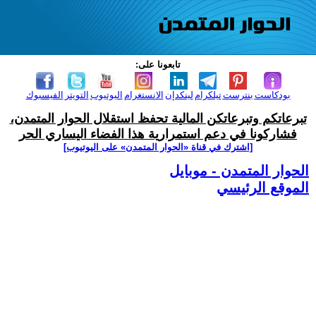
تابعونا على:
بودكاست
بنترست
تيلكرام
لينكدإن
الانستغرام
اليوتيوب
التويتر
الفيسبوك
تبرعاتكم وتبرعاتكن المالية تحفظ استقلال الحوار المتمدن،
فشاركونا في دعم استمرارية هذا الفضاء اليساري الحر
[اشترك في قناة ‫«الحوار المتمدن» على اليوتيوب]
الحوار المتمدن - موبايل
الموقع الرئيسي