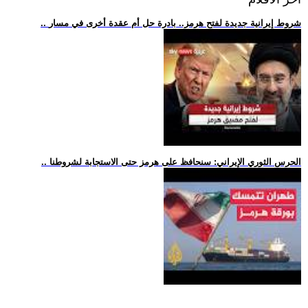
.. شروط إيرانية جديدة لفتح هرمز.. بادرة حل أم عقدة أخرى في مسار
.. الحرس الثوري الإيراني: سنحافظ على هرمز حتى الاستجابة لشروطنا