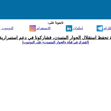
تابعونا على:
لكرام
لينكدإن
الانستغرام
اليوتيوب
ية تحفظ استقلال الحوار المتمدن، فشاركونا في دعم استمرارية 
[اشترك في قناة ‫«الحوار المتمدن» على اليوتيوب]