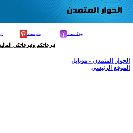
بودكاست
بنترست
تي
تبرعاتكم وتبرعاتكن المال
الحوار المتمدن - موبايل
الموقع الرئيسي