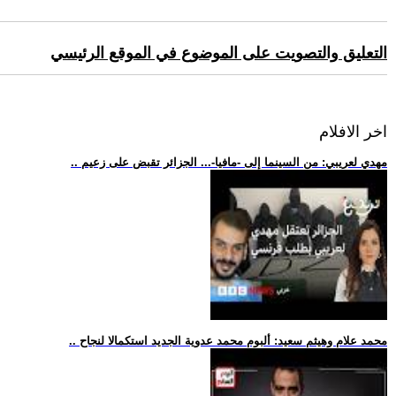
التعليق والتصويت على الموضوع في الموقع الرئيسي
اخر الافلام
.. مهدي لعريبي: من السينما إلى -مافيا-... الجزائر تقبض على زعيم
.. محمد علام وهيثم سعيد: ألبوم محمد عدوية الجديد استكمالا لنجاح