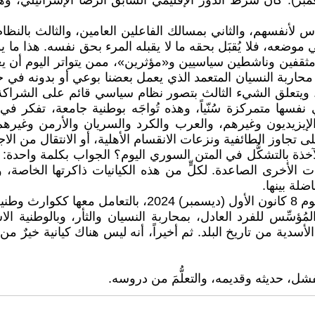
يام، صباح 28 تشرين الثاني (نوفمبر). كان شرطُ الدور الإقليمي السابق الرضا 
لأنفسهم، والثاني بمسالك الفاعلين العامين، والثالث بالنظام ا
 ووضع النفس في موضعه، فلا يُقبَل بحقه ما لا يقبله المرء بحق نفسه. 
فين وناشطين سياسيين و«مؤثرين»، ممن يتواتر اليوم أن يعملوا
اربة النسيان المتعمد الذي يعمل بعضنا بوعي أو بدونه في خدمته. ل
ر. ويتعلق الشيء الثالث بتصور نظام سياسي قائم على الشراكة
سها متمركزة سُنّياً، وهذه تُواجَه بوطنية جامعة، تفكر في 
لإيزيديون وغيرهم، والعرب والكرد والسريان والأرمن وغيره
على تجاوز الطائفية ونزعات الانقسام الأهلية، أو الانتقال من ال
ة بالتشكُّل في المتن السوري اليوم؟ الجواب بكلمة واحدة: لا. ا
يات الأخرى الصاعدة. لكلٍّ من هذه الكيانيات ذاكرتها الخاصة، 
اضلة بينها.
والخُلاصة أنه يُمكن تجاوز كوارث ما بعد الساعة صفر، صباح 
ُؤسِّس للفرد العادل، بمحاربة النسيان والثأر، وبالوطنية الاس
الأسدية من تاريخ البلد. ثم أخيراً، أنه ليس هناك كيانية خير
فشل، حديثه وقديمه، والتعلُّمَ من دروسه.