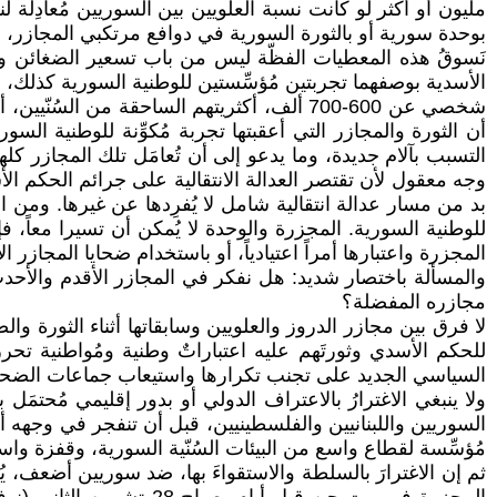
مليون أو أكثر لو كانت نسبة العلويين بين السوريين مُعادِلة لن
بوحدة سورية أو بالثورة السورية في دوافع مرتكبي المجازر، 
نَسوقُ هذه المعطيات الفظّة ليس من باب تسعير الضغائن وتعز
الأسدية بوصفهما تجربتين مُؤسِّستين للوطنية السورية كذلك، ما
أن الثورة والمجازر التي أعقبتها تجربة مُكوِّنة للوطنية الس
التسبب بآلام جديدة، وما يدعو إلى أن تُعامَل تلك المجازر ك
وجه معقول لأن تقتصر العدالة الانتقالية على جرائم الحكم ال
بد من مسار عدالة انتقالية شامل لا يُفرِدها عن غيرها. ومن
للوطنية السورية. المجزرة والوحدة لا يُمكن أن تسيرا معاً، فإ
المجزرة واعتبارها أمراً اعتيادياً، أو باستخدام ضحايا المجازر 
والمسألة باختصار شديد: هل نفكر في المجازر الأقدم والأحد
مجازره المفضلة؟
لا فرق بين مجازر الدروز والعلويين وسابقاتها أثناء الثورة و
للحكم الأسدي وثورتَهم عليه اعتباراتٌ وطنية ومُواطنية تحر
السياسي الجديد على تجنب تكرارها واستيعاب جماعات الضحايا
السوريين واللبنانيين والفلسطينيين، قبل أن تنفجر في وجهه أ
مُؤسِّسة لقطاع واسع من البيئات السُنّية السورية، وقفزة و
ثم إن الاغترارَ بالسلطة والاستقواءَ بها، ضد سوريين أضعف،