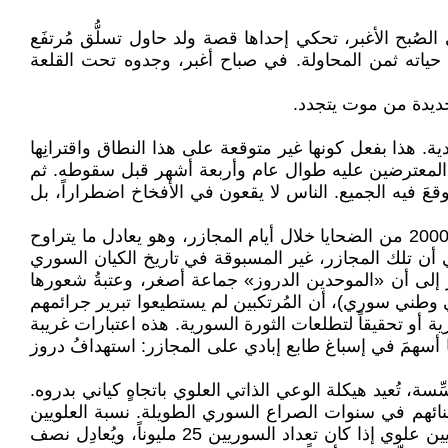
لذي توفي قبل سنوات، مجموعة قصصية مبكرة من عام 1968 عنوانها: دماء في الصُبح الأغبر، تحكي إحداها قصة ولد حاول تسلُّق مُرتفَع
ع حياته ثمن المحاولة. في صباح أغبر، وجدوه تحت القلعة
جديدة من موت يتجدد.
ة. هذا بفعل كونها غير متوقعة على هذا النطاق واقترانِها
ة المعترضين عليه طوال عام وأربعة أشهر قبل سقوطه. ثم
وقعَ فيه الجميع. الناس لا يقعون في الأفخاخ اضطراراً، بل
بحسب معطيات إحصائية موروثة ليس بحوزتنا غيرها، يُشكل الدروز نحو 3 بالمئة من السوريين، سقط منهم ما بين 1000 و2000 من الضحايا خلال أيام المجازر، وهو يعادل ما يتراوح
العرب بين السوريين: نحو 70 بالمئة من السكان. وهو ما يعني أن تلك المجازر، غير المسبوقة في تاريخ الكيان السوري
جزرة حماة 1982 في الوعي السني، بل يفوقه بالنظر إلى أن «الموحدين الدروز» جماعة أصغر، وعتبةُ شعورها
وعي وطني سوري)، أن المُرتكبين لم يستطيعوا تبرير جرائمهم
و تحقيقاً لتطلعات الثورة السورية. هذه اعتبارات غريبة
ا أسهمَ في إسباغ طابع إبادي على المجازر: استهدافُ دروز
، تُعيد هيكلة الوعي الذاتي العلوي باتجاهٍ كياني بدروه.
نظام الأسدي بقدرٍ طيّبٍ من الوجاهة، لكن يُحتمَل أنهم دفعوا ما لا يقل عن 100 ألف من أبنائهم في سنوات الصراع السوري الطويلة. نسبة العلويين
بحسب معطيات موروثة بدورها نحو 12 بالمئة، فإذا بلغ ضحاياهم 100 ألف، فإن هذا يُقاربُ 3 بالمئة من أصل نحو ثلاثة ملايين علوي إذا كان تعداد السوريين 25 مليوناً، ويُعادِل نصف