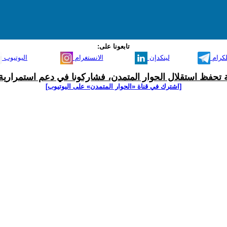
تابعونا على:
لكرام
لينكدإن
الانستغرام
اليوتيوب
ية تحفظ استقلال الحوار المتمدن، فشاركونا في دعم استمرارية 
[اشترك في قناة ‫«الحوار المتمدن» على اليوتيوب]