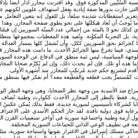
سبة السُنّيين المذكورة فوق. وقد اقترنت مجازر آذار أيضاً بإذلا
التي حازت بدورها صفة إبادية بفعل استهداف علويين لكونهم عل
يز استقطابات شديدة سلفاً، بل للقول إنه يتعين التعامل مع ه
 يُوجبُ أن تُعاد هَيكلتُها على نحو يطوي صفحة المجازر. وهذا م
شخصي عن 600-700 ألف، أكثريتهم الساحقة من السُنّيين، أي كذلك نحو 3 بالمئة من 
ورية، بل التجربةُ المكوِّنة. وتُفيد هذه المعطيات بمجموعها م
لها كجرائمَ بحق السوريين ككل، وأن تُشمَلَ كلها بمسار العدا
أسدي، فيما تخرجُ منها الجرائمُ الأحدث. ما دامت هذه المجازر
 الوجهة السياسية، ليس ثمة منطق في الدفاع عن الوحدة السوري
ما هذه أو تلك. فإن لم يحدث ذلك، وإن لم يُكرَّم ضحايا المجازر
الأقدم لتشريع حكم جديد مُرتكِبٍ للمجازر منذ أشهره الأولى.
ث كمُستمرٍّ يجب قطعه والقطيعة معه؟ أم نفكر فيها بمنطق مج
الصراع ضد الأسدية من وجهة نظر الضحايا، وهي وجهة النظر الوحي
رية. فقط بالنظر إلى المجازر الأحدث ككوارث وطنية تُضاف إل
 كشركاء تأسيسيين لسورية جديدة، فقط بذلك يُمكن عكسُ المس
ول أزمة وطنية واجتماعية سورية في أواخر سبعينيات القرن الم
اسعة في تطييف الوعي الذاتي للجماعات السورية المختلفة.
 يُحاكي مسلك إسرائيل في الاغترار بقوتها واستباحة سورية، م