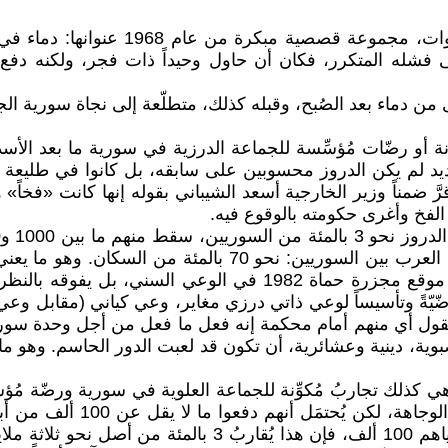
لوليد إخلاصي، القاص والروائي السوري ا
 على فشله المتكرر، فكان أن حاول وحيداً ذات فجر، ولكنه دف
 دماء بعد الصُبح، وقبله كذلك، متطلّعة إلى نجاة سورية ال
ة أو رضّات مُؤسِّسة للجماعة الدرزية في سورية ما بعد الأسدي
 جديد لم يكن الدروز محسوبين على سابقه، بل كانوا في طليع
َ ضمناً وزير الخارجية أسعد الشيباني بقوله إنها كانت «فخاً» 
ب الفخ وأغرى حكومته بالوقوع فيه.
بين 25 و50 ألفاً لو كانت نسبة الدروز مساوية لنسبة السُنّيين 
الحديث، تشغلُ في وعي الجماعة الدرزية موقعاً لا يقلُّ عن موقع م
ِنة رضّيّةً وتأسيساً لوعي ذاتي درزي مغاير، وعي كياني (مقابل 
قول أي منهم أمام محكمة إنه فعل ما فعل من أجل وحدة سورية أ
صبوية، دينية وعشائرية، أن تكون قد لعبت الدور الحاسم. وهو م
ذلك تجاربُ مُكوِّنة للجماعة العلوية في سورية ورضّة مُؤسِّسة
كان العلويون محسوبين على ال