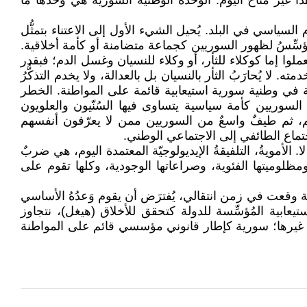
الإسرائيلي، وهذا غير متاح اليوم. الوحدة الوطنية السورية هي وحدها ما
لسياسي في البلد. يُحيل الشيء الأول إلى الاعتناء بتمثُّل
هذا ما يؤسِّسُ لظهور السوريين كجماعة متضامنة أو كأمة أخلاقية.
 إما كوكلاء للثأر، أو وكلاء للنسيان وغسل الدم؛ فبقدر
ا يُحارَبُ الثأر بالنسيان بل بالعدالة، ولا يخدم التذكُّرُ
 في وطنية سورية استيعابية قائمة على المواطنة. الخطر
السوريين كأمة سياسية يتساوى فيها السُنّيون والعلويون
م، ثم طيفٌ واسعٌ من السوريين ممن لا يعرّفون أنفسهم
اجتماع الطائفي إلى الاجتماعي الوطني.
لأمويةُ، التلفيقةُ الإيديولوجيّة المعتمدة اليوم، هي ضربٌ
ومظلوميتها الفئوية، وصراعاتها الوجودية، وكلها تقوم على
يوم 8 كانون الأول (ديسمبر) 2024، بالتعامل معها ككوارث وطنية وقعت في زمن انتقالي، يُفترَض أن يقوم وَعدُهُ الأساسي
تيعابية المُؤسِّسة للدولة كتحقق للأخلاق (هيغل)، نتجاوز
ٌ من غيرها؛ سورية كإطار قانوني مؤسسي قائم على المواطنة