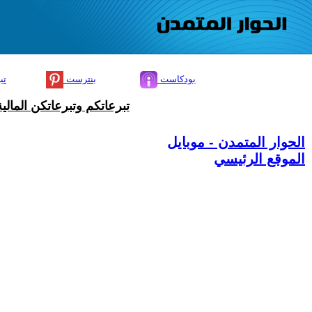
بودكاست
بنترست
تي
تبرعاتكم وتبرعاتكن المال
الحوار المتمدن - موبايل
الموقع الرئيسي