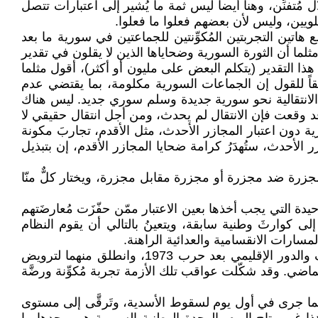
ل مُتفنِّن، وهنا أيضاً ليس ثمة ما يُشير إلى اعتبارات تتصل
ويين، وليس لأن بعضهم فعلوا ما فعلوا.
اتين التجربتين المُكوِّنتين للجماعتين في سورية ما بعد
ثلما أن الثورة السورية وضحاياها الذين لا يقلون في تقدير
إجمالي عدد السنّة السوريين إن قبلنا هذا التقدير (يتكلم البعض على مليون أو أكثر)، أقول مثلما
نطلقاً للقول إن الجماعات السورية مكلومة، بما يقتضي عدم
لة الانتقالية نحو سورية جديدة وسلم سوري جديد. ليس هناك
 قد وقعت فإن الانتقال لم يحدث، ومن أجل انتقال حقيقي لا
ة دون اعتبار المجازر الأحدث، مثل الأقدم، تجاربَ مكونة
 الأحدث، ستُهدَرُ كرامة ضحايا المجازر الأقدم، إن بتبذيل
زرة ضد مجزرة أو مجزرة مقابل مجزرة، ويختار كلٌّ منّا
دة التي يجب أخذها بعين الاعتبار ممّن حفّزَت مُعارضَتهم
ى كوارثَ وطنية سابقة، ويتعينُ بالتالي أن يقوم النظام
ارات الانقسامية والعدائية الراهنة.
ولا ينبغي الاغترارُ بالاعتراف الدولي أو بدور إقليمي مُحتمَل برعاية قوى دولية نافذة. لقد حاز الحكم الأسدي على الاعتراف والدور الإقليمي بعد حرب 1973، وانطلق منهما لترويض
اضي. وقد شكّلت عواقب تلك الأزمة تجربة مُكوِّنة ورضَّة
ثلما جرى في أول يوم لسقوط الأسدية، وتَرقَّى إلى مستوى