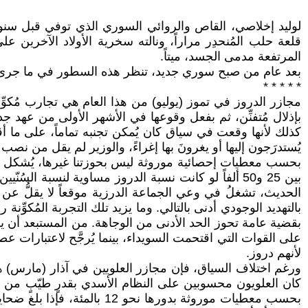
قلعة حلب المُنحدِر مراراً، ونالته سخرية الأولاد الآخرين
المرتفعة مدمى الجسد، ميتاً.
بعد عام من صبح سوري جديد، تنظر هذه السطور في ما جرى من
* * * * *
مجازر الدروز في تموز (يوليو) من هذا العام هي تجارب مُكوِّن
بإذلال مُتفنِّن، ثم بفعل وقوعها في الأشهر الأولى من عهد
كذلك لأنها وقعت في سياق كان يُمكن تجنبه تماماً، على ما أقرّ
يُستدرَجون إليها أو يغرونَ بها إغراءً، والوزير لم يقل من نص
بالتهديد الوجودي أدنى بالتالي. وما يزيد تلك التجربة المُكوّ
بقضية عامة تحوز الحد الأدنى من الوجاهة. من المستبعد أن ي
على القوات التي اقتحمت السويداء، بينما يُرجَّح لاعتبارات ع
لأنهم دروز.
ورغم اختلاف السياق، فإن مجازر العلويين في آذار (مارس) هي ك