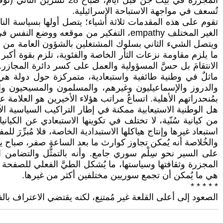
المجزرة في بيت جن قبل أ
تُسعف في مواجهة الاستباحة الإسرائيلية.
تقوم على هذه المقدمات ثلاثة أشياء؛ يتصل أولها بسياسة الناس 
الغير المختلف empathy، التفكير من موقعه
ويتصل الشيء الثاني بسلوك المشتغلين بالشؤون العامة من مثق
ما يلزم مقاومة نزعات الثأر الخاصة والفئوية، تلزم بقوة أكبر مح
الانتقامَ بل حسَّ المسؤولية والعمل على كسر دائرة المجاز
ماثلٌ في وطنية طائفية واستبعادية، متمركزة حول دولة هي نف
والدروز والإسماعيليون وغيرهم، والمسلمون والمسيحيون وا
بمُنحدراتهم الأهلية. اتساعُ مراتب هؤلاء الأخيرين هو العلامة 
هل الوطنية الاستيعابية ممكنة في إطار التراكيب السياسية الآخذ
من كيانية سُنّية، لا تختلف في تكوينها الاستبعادي عن الكيان
استبعاد غيرها وإنتاج هياكلها الاستبدادية الخاصة، فلا مُبرِّرَ للمف
على السير نحو سِلْم سوري جامع. وأنه بالتمثُّل والتضامن الم
المجزرة وثقافتها وسياستها، ما يُشكل الطيَّ الفعلي للصفحة 
هي ما يُمكن أن تجمع سوريين مختلفين أكثر من غيرها.
* * * * *
الصعود إلى أعلى القلعة غير مُمتنِع، لكنه يقتضي الاعتراف بال