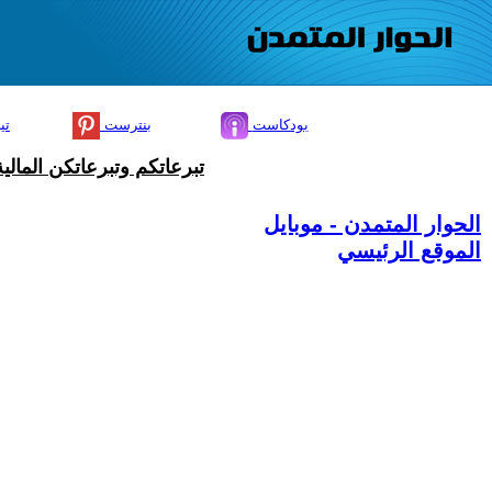
بودكاست
بنترست
تي
تبرعاتكم وتبرعاتكن المال
الحوار المتمدن - موبايل
الموقع الرئيسي