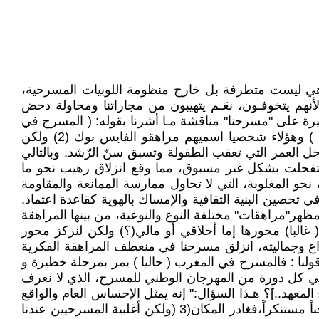
 . هي ليست متطرفة بل خارج منظومة اللوبيات المسرحية،
لأنهم يتخوفـون، نعَـم يتهيبون من مجاراتنا ومحاولة دحض
ه غيرة على "مسرحنا" مناقشة مـا أشرنا بقوله: ( المسرح في
المغرب يحتاج للرقية الشرعية )(1) فالتدوينة ليست مزحة أو تفكها أو تزجية فراغ في [ الفايس بوك ]كما يفعل العديد (! ) وهؤلاء شخصيا اسميهم مراهقو الفايس بوك (2) ولكن
 العمر التي تعقب الطفولة وتسبق سنّ الرّشد. وبالتالي
ستفحلت بشكل غير مسبوق، مما وقع انزلاق رهيب نحو ما
نحو المغلوبة، التي لا تحاول ممارسة الممانعة والمقاومة
 تحصين البنية الثقافية والإمساك بالهوية كقاعدة اعتماد.
مظهر"مراهقات" مختلفة النوع والنوعية، من بينها المراهقة
غالبا) محورها إما أخلاقي أو مالي(؟) ولكن لنركز محور
بداع وجماليته، انزلق مسرحنا في منعطف المراهقة الفكرية
قولنا : فالمسرح في المغرب ( حاليا ) يمر بمرحلة خطيرة و
ء في كل دورة من المهرجان الوطني للمسرح، الذي لا نعرف
المعهد..]؟ هـذا السؤال:" إنه يمثل الإحساس العام والواقع
الملموس لأزمة المسرح الذي يشبه في هذه الأيام بطل مسرحية "المرحوم" لنوشيتش، فقد نفر مما رآه في محيطه مستهجناً مستنكراً،فغادر المكان(3 (ولكن أغلبية المسرحيين عندنا