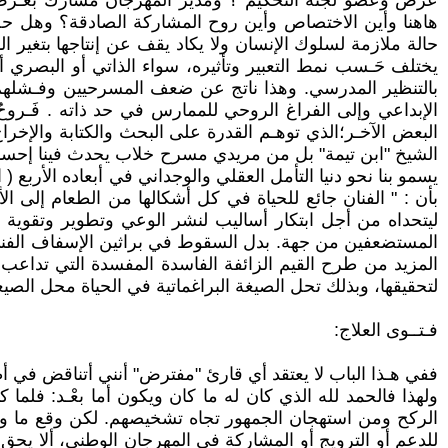
عرض وعضو لجنة التحكيم ؟ ومدير المهرجان مشارك بعَـرض 
هاهنا وأين الاختصاص وأين روح المشاركة الصادقة؟ وهل حضور 
حالة ملازمة لسلوك الإنسان ولا يكاد يقف عن إنتاجها بتغير
يختلف حَـسب نمط التعبير وتأثيره، سواء الذاتي أو البصري أو
بالتنظير المدرسي. وهذا ناتج عن ضعف المسرحيين وفـشلهم ، 
الإبداعي وإلى الفراغ الروحي للممارس في حد ذاته . فَـر
البعض الآخـر؛الذي توهـم القدرة على البحث والكتابة والإخرا
الشيخ "ابن تيمة" بل من مريدي مسرح خلاب يحدث فينا إحساسا
يسمو بنا نحو دنيا التأمل العقلي والوجداني في أبعاده الأربع ( 
ليتحداه من أجل ابتكار أساليب لنشر الوعي وتطوير وتقوية ال
المستضعفين من جهة. بدل السقوط في براثين الإسفاف الفني وال
المزيد من طرح القيم الزائفة الفاسدة المفسدة التي تداعب 
لتحقيقها، وبذلك تحل الصيغة البراغماتية في الحياة محل الصيغة ا
فـتــوى العلاج:
ففي هـذا الباب لا يعتقد أي قارئ "مفترض" أنني أتناقض في أط
ولهذا فالحمد لله الذي كان له ما كان ويكون أما بعْـد: فلم
الركح ومن استهجان الجمهور تجاه تشخيصهم. لكن وقع ما وقع 
للدعم أو الترويج أو المشاركة في المهرجان الوطني، ألا يحق ا