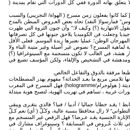
علق بهاته الدورة ففي كل الدورات التي تقام بمدينة (
 كما كانوا يفعلون زمن مسرح ( الهواة/ التجريبي) والسبب
نيزوس" فمارسوا( النقد) تجاه بعض العـروض المبطن بالمدح
ل الانتهازية (؟) وكيف لا:" وأن جنون الثروة التي ظهرت
يا وجعلت فن الكوميديا يلاحق جنونها في كل تصرفاتها
ي ( تجاوزا) لأن عروض المهرجان الوطن؛ عمليا نعتبرها زبدة الموسم. فعلى الأقل
ة لماهية المسرح؟ نصوص غير أصيلة وغير متينة البناء ولا
كار هشة، في الغالب لا تكون منسجمة مع السينوغرافيا (؟)
خلاقة ومدهشة في التشخيص والإلقاء، ولكن المؤسف تضيع في
طبعا مرفقة بالذوق والتفاعل الخالص.
أنها تلامس مربع ما بعـد الحداثة؟ مفهوم يهدر المصطلحات
والمفاهيم ، ولكنه يخفي خلف واجهته آفة تهدم الإبداع .ومرة يشاع أنه هنالك ثياب التجديد ومواكبة الرقمنة والتكنولوجيا الحديثة ( هولوجرام/hologramme) فهل المسرح في المغرب
رات غربية ، تساهم في تهريب الهوية، لتصبح هوية مبتذلة
ـد خطابا جماليا / أدبيا / فنيا؟ فالذي يتعَـرى ويبقى
تطواني" لا زال محافظا بنسبة عالية، وكـُلّ ( أي) نعم كـلّ
لإثارة الجنسية يعَـد عـرضا؟ فهل الرقص غير المنسجم مع
لة " في ثلاث عُـروض في المسابقة ؟ وسينوغراف مشارك في