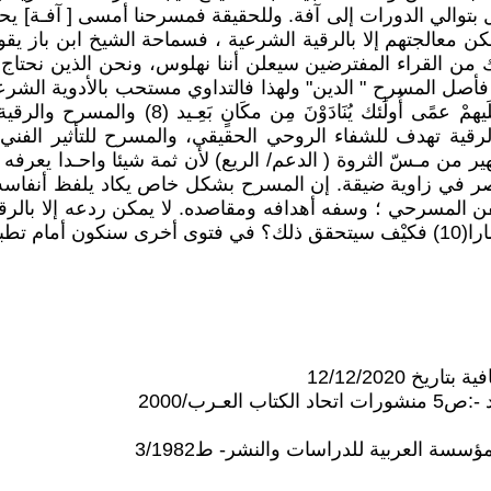
الي الدورات إلى آفة. وللحقيقة فمسرحنا أمسى [ آفـة] يحتاج ل
يمكن معالجتهم إلا بالرقية الشرعية ، فسماحة الشيخ ابن باز يق
قبل وينفع بها فينفث عليها بريقه (7) طبعا هناك من القراء المفترضين سيعلن أننا نهل
المسرح " الدين" ولهذا فالتداوي مستحب بالأدوية الشرعية المب
آمَنوا هـدى وَشفَاءٌ وَالَّذِينَ لَا يُؤْمِنُونَ فِ
 من مـسّ الثروة ( الدعم/ الريع) لأن ثمة شيئا واحـدا يعرف
لفن المسرحي ؛ وسفه أهدافه ومقاصده. لا يمكن ردعه إلا بالرقية 
كــيْف.