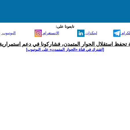
تابعونا على:
لكرام
لينكدإن
الانستغرام
اليوتيوب
ية تحفظ استقلال الحوار المتمدن، فشاركونا في دعم استمرارية 
[اشترك في قناة ‫«الحوار المتمدن» على اليوتيوب]