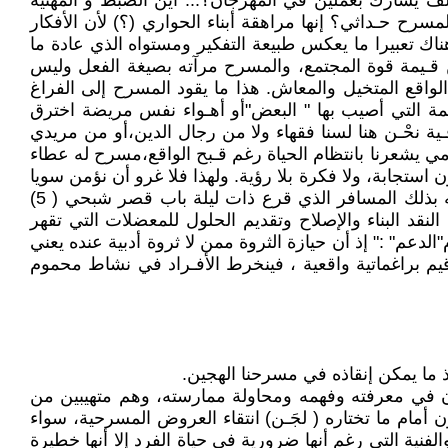
 يشارك بعملين في المهرجان؟... أين الضبط و المهنية
سرح حـداثي؟ إنها مراهقة أبناء الحواري (؟) لأن الأفكار
اك تعبيرا ما يعكس طبيعة التفكير ومستواه الذي عادة ما
 من قـيمة قوة المجتمع، والمسرح مرآته بصيغة الفعل وليس
واقع المتخيل والمعاش. هذا ما يقود المسرح إلى الفراغ
مة التي أصيب بها " البعض"أو أهـواء نفس مريضة اخترق
ية نحْـن هنا لسنا فقهاء ولا من رجال الدين،أو من مريدي
 يشعرنا بانتظام الحياة رغم قـبح الواقع،مسرح له عطاء
ون استجابة، ولا فكرة بلا رؤية. ولهذا فلا غرو أن نؤمن سويا
بأن : " الفنان جائع للحياة في كل أشكالها من الطعام إلى الأحلام، إن الفنان يأتي إلى الدنيا جائعا سعيدا، مندهشا.فهو أشبه بذلك المسافر الذي قرع ذات ليلة باب قصر شبحي ( 5)
نقد البناء والإصلاح وتقديم الحلول للمعضلات التي تقهر
عم" :" إذ أن حيازة الثروة ممن لا ثروة أدبية عنده يعني
قيم براغماتية واقعية ، فينخرط الأفـراد في نشاط محموم
ذ ما يمكن إنقاذه في مسرحنا الهجين.
غبون في معرفته وفهمه ومحاولة ممارسته، وهم متهيبين من
مام ما تختاره ( لجَـن) انتقاء العروض المسرحية، سواء
فنية التي رغم أنها ضرورية في حياة الفرد إلا أنها خطيرة