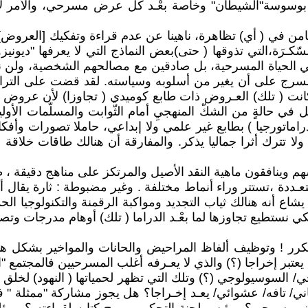
بوسوسة"الشيطان" وخاصة بعْـد كل عرض مسرحي، والأمر لا يت
كامن في ( أي) تظاهرة، ناهينا عن عدم قراءة وتفكيك [العروض]
سّكـرَة،التي تذوقها ( حتى)بعض النماذج التي لا يعرفها "ديو
ي الحياة المسرحية، بل صادقين مع مصالحهم الشخصية، ولن نقو
ج على أن يغير من أسلوبه وسياسته. لقد قضت على التراجيد
ة لإنسانية الإنسان وقيمه الرفيعة (4) حبذا لو كانت ( تلك) العـروض ذات طابع كوميد
ي حالةٍ من الشكّ المنهجيِ أمام الثّوابت والمسلّمات الأولي
(دراماتورجيا ) بطابع غير علمي ولا إبداعي، حاملا تصورات وأف
 فنيا ولا تترك أثرا جماليا يذكر. والمفارقة أن هنالك طاقات 
سهم وينافقون ماهية النقد الأصيل والمرتكز على مناهج دقيقة ، 
تعـددة ،تستتر وراء أنماط مختلفة . وغير مضبوطة : ثارة يقال 
ستطيع تجاوزها لما بعْـد الدراما ( تلك) أوهام مدرجات وتصو
وتوظيف ألفاظ المراحيض والحانات والمواخير بشكل هابط ! يعَ
يعتبر إخراجا (؟) والذي لا يعـرفه أغلب المسرحيين فالمجتمع "ال
 السوسيولوجي (؟) وتلك التي تظهر لحمياتها ( النهود) لخلق ا
قص مجاني/ تافه/ عشوائي/ يعـد إخـراجا؟ هل يجوز مشاركة "ممث