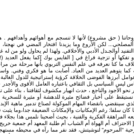
 طروحاتنا ( حق مشروع) لأنها لا تنسجم مع أهوائهم وأهدافهم
 ألمصلحي... لكن الأروع وما يزيدنا افتخار المضي في نهجنا، 
 التفنيد أوالجـدل الأدبي والأخلاقي. ولهذا لم يحاول ولو من ل
ف ما كنا نعرفه في علم النفس التربوي بأنها مرحلة من مراحل
كما يتوهم العديد من العباد. أصابت ما هو فكري وفني. وا
مل أبرزها الفوضى الخلاقة كرؤية إستراتيجية للدول الغالبة، 
س ليس السياسي بل الثقافي باعتباره العامل الأقوى والأجدر في
نحو الأجود والناجع ، حدث انهيار مكشوف لثقافتنا ، بناء على ت
 نستيقظ على أخبار فضائح مثيرة للدهشة أو مثيرة للسخرية ( 
الذي سينقضي بانقضاء المهام الموكولة لصناع تدمير ماهية الإ
ا كان سلفا: رغم الإمكانيات والإمكانات الضعيفة جدا،وما يثبت 
افعه المراهقة الفكرية والفنية ، بحيث أضحينا نلمس هذا بجلا
[ الاحتراف أم الهواة أم الشباب أم طلبة المعهد أم جمعية خريج 