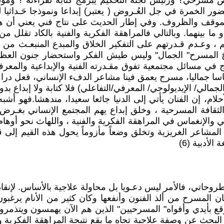
مسرحي؟ ورئيس لجنة التحكيم يبرمج كتابه لقراءته ؟ ومؤلف
الخمرة في جل العُـروض ( يعتبر) إبداعا ونموذجا حَـداثيا لم
 الموقف والظروف. وفي إطار الحديث على نتاج فني يعني أن هن
 ما بينهما. وبالتالي فالمراهقة الفكرية والفنية بالكاد تقلل
وعـدم قـدرتهم على التفكير الخلاق والمبدع المنبعـث من ال
وحُ المسرح" الجمال" وليس طيش الفكر واستحضار جنون العظ
ج في مسائل مجتمعية تفوق مقـدرته الفنية والإبداعية والمعرفـ
 جماليا، مسرح يعمق فينا مشاعر الدفء الإنساني، فعل درامي
الجمالي/ الإيديولوجي/ المعرفي/التفاعلي) فلا كتابة ولا إبداع بد
ثقافة المسرحية ، وخلق إبداع يهم المجتمع الإنساني بغـرض ال
إنغماس في المراهقة الفكرية والفنية ، واللهاث نحو أوهام"الد
المشاعر الغريزية وتخلق وضعاً مأزوماً يحول هذه القيم إلى 
لأدبية (6)
روحاتي، فالأمر ليس دعـويا بل محاولة علاجية بالأساس. لإنقا
ا كان المسرح من ألذ الفنون وأنفعها وكان كثير من الأنام ير
بأيدي وأفواه" المسرحيين" الذين هم الآن يهمسون ويتذمرون أ
لبحث عن وصفة علاجية تجاه ما يقع نتيجة المراهقة الفكرية وال