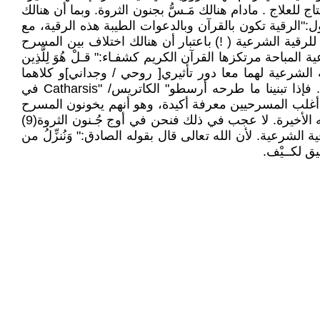
لعلاج . مادام هنالك مَـسُّ بجنون الثروة. وبما أن هنالك
ول:"الرقية تكون بالقرآن وبالدعوات الطيبة هذه الرقية، مع
وس، ونحن الذين نحتاج للرقية الشرعية ( !) باعتبار أن هنالك اختلاف بين المسرح
احة مرتكزها القرآن الكريم كشفـاء:" قـلْ هُوَ لِلَّذِين
ي آذَانِهِمْ وَقْـر وَهُو عَلَيهمْ عمًى أُولَٰئك يُنَادَوْنَ مِن مكَانٍ بَعِـيد (8) والمسرح والرقية الشرعية لهما معا دور تأثيري[ روحي / وجداني]و كلاهما
يلامسان المشاعر ويؤثران في النفس البشرية. وإن كانت الرقية تهدف للشفاء الروحي الحقيقي، والمسرح للتأثير الفني. فإذا تبنينا ما طرحه أرسطو" الكاتريس/ "Catharsis في
ه أغلب المسرحيين معرفة أكيدة، وهو أنهم يخونون المسرح
ويفرغون روحه :" ولا عجب اليوم إذا رأينا الأدب يتقلص وينحصر في زاوية ضيقة. إن المسرح بشكل خاص يكاد يلفظ أنفاسه الأخيرة. لا عجب في ذلك فنحن في أوج جُـنون الثروة(9)
الشرعية. لأن الله تعالى قال بقوله الصادق:" وَنُنزِّلُ من