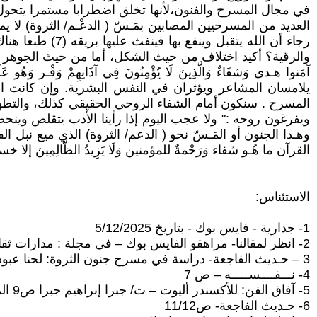
في مجال المسرح والفنون،لأنها تخلق اضطرابا مستمرا يتحول بتو
العديد من المسرحيين المصابين بمَـسّ ( الدعْـم/ الثروة) لا 
رجاء أن الله يت
والرقية؟ أكيد اختلاف من حيث الشكل، أما من حيث الجوهر فأصل 
المسرح . سنكون أمام الشفاء الروحي الحقيقي كذلك، والتطهير
وهـذا الجنون أو المَـسّ نحو ( الدعم/ الثروة) الذي ميع نبل ا
القرآن ما هُـو شفاء وَرَحْمةٌ للمؤمنين وَلَا يَزِيدُ الظَّالِمِينَ إلا خسارا(10) فكيْف سيتحقق ذلك؟ في فتوى أخرى سنكون أمام تطبيق ل
الاستئناس:
1- جدارية - فايس بوك - بتاريخ 5/12/2025
2- انظر لمقالنا- مراهقو الفايس بوك – في مجلة : مدارات ثقافية بتاريخ 12/12/2020
3 – حـدیث الفاجعة- دراسة في مسرح جنون الثروة: لحنا عبود -:ص5 منشورات اتحاد الكتاب العـرب/2000
4- نـــفــــســـــه – ص 7
5- آفاق الفن: للأكسندر أليوت – ت/ جبرا إبراهيم جبرا ص9 المؤسسة العربية للدراسات والنشر- ط3/1982
6- حـدیث الفاجعة- ص11/12