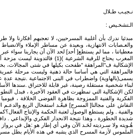
نـجيـب طـلال
الـتشخـيص :
مبدئيا ندرك بأن أغلبية المسرحيين، لا تعجبهم أفكارنا ولا
والعـصابات الانتهازية، وبعيدة عن مساطر الإملاء والانضباط
معطياتنا ، مما لم يستطع[ أحد] لحد الآن أن يجارينا سواء عبر
الإشكالية ف"المراهقة "طفحت بكيلها في شتى المجالات، بخلا
فالمراهقة التي هي أساسا حالة ذهنية وليست مرحلة عمرية 
يسمى(بالهاوية) واضطراب في البنى الاجتماعية .نتيجة عدة عوا
لبناء شخصية مستقلة رصينة، غير قابلة للاختراق .سندها الأسا
لكن الإشكالية التي تمظهرت في العقود الأخيرة ، فبدل التطور 
الفكرية والفنية الممزوجة بظاهرة الفوضى الخلاقة ، فيوميا
النقاش على مجالنا[ المسرح] فبعْـد استفحال الريع والدعـم 
والفنية . ولم يستطع الوصول لعتبة الحكمة والإنتاج الفعال؟كم
شديدة الخطورة ، وهذا نتيجة الانحدار الفكري والإبداعي . د
هُـويته ولا سـرديته لحَـد الآن وفي أي إطار هو :هل في برواز 