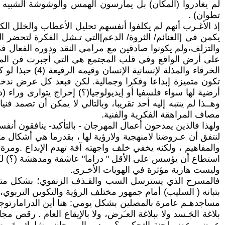
لم يغادروا (المكان) بل يمارسون الهمس والوشوشة الشبيه 
تطوان) .
إذ الأغـرب أنهم لم يكلفوا أنفسهم تحليل الأعطاب والخلل ال
يكمن في [الغنائم/ الثروة/ الدعم]التي تـشل الفكرة لتحضر ال
والتزلف،ولم يكونوا صادقين مع مرامي النقد ودوره الفعال ف
على أرض الواقع وفي قلب المجتمع هي التي أجبرت فن المسر
الخرقاء والمذل
تكون متميزة إبداعا وفكرا وجمالية. لكن فبعد كل عرض ندخل ف
أرضية لها سواء فلسفيا أو إيديولوجيا(؟) إخراج يتوارى وراء 
وهــذا لم ينتبه إليه أحد تقريبا، وبالتالي لا يمكن أن تصمد
مصاف المراهقة الفكرية والفنية.
ولهذا فالذين يمدحون أعمال المهرجان - بالتأكيد- ينافقون أنف
لنتفق أن عـروضنا لامنهجية ولارؤية لها ، بقدرما هي أشكال م
استطاع أن يؤسس على الأقل " دراما" عاشقة ومدهشة (؟) لكي ن
وليست هاربة مؤثرة في الهويات الأخـرى.
فالمسرح الذي يسترسل السب والقـذف الزنقوي؛ بشكل متكرر ! 
بتبانه ( السليب) أمام جمهور مختلف الرؤية والتكوين التربوي، 
مساجدهـم عامرة بالمصلين بشكل يومي: هنا أين الدرامارتوجي/
بلاغة الجَـسد ولا ببلاغة العـَرض، ولا بالإيقاع العام . ر