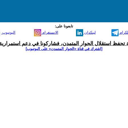
تابعونا على:
لكرام
لينكدإن
الانستغرام
اليوتيوب
ية تحفظ استقلال الحوار المتمدن، فشاركونا في دعم استمرارية 
[اشترك في قناة ‫«الحوار المتمدن» على اليوتيوب]