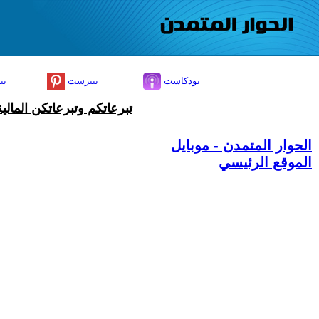
بودكاست
بنترست
تي
تبرعاتكم وتبرعاتكن المال
الحوار المتمدن - موبايل
الموقع الرئيسي