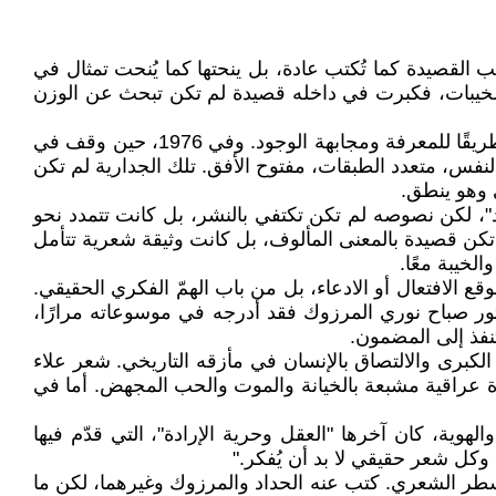
القصيدة كما تُكتب عادة، بل ينحتها كما يُنحت تمثال في
ه الوطن يتقلب على جمر السياسة والخيبات، فكبرت في داخله قصيدة لم تكن تبحث عن الوزن
في العام 1967، وكان بعدُ تلميذًا، تعلّم كيف يضع قلبه على الورق. لم يكن الشعر عنده تمرينًا لغويًا أو انفعالًا عابرًا، بل كان طريقًا للمعرفة ومجابهة الوجود. وفي 1976، حين وقف في
س، متعدد الطبقات، مفتوح الأفق. تلك الجدارية لم تكن
 وهو ينطق.
، لكن نصوصه لم تكن تكتفي بالنشر، بل كانت تتمدد نحو
 تكن قصيدة بالمعنى المألوف، بل كانت وثيقة شعرية تتأمل
خيبة معًا.
ع الافتعال أو الادعاء، بل من باب الهمّ الفكري الحقيقي.
كتور صباح نوري المرزوك فقد أدرجه في موسوعاته مرارًا،
نفذ إلى المضمون.
لكبرى والالتصاق بالإنسان في مأزقه التاريخي. شعر علاء
عراقية مشبعة بالخيانة والموت والحب المجهض. أما في
 في الحرية والعقل والإرادة والهوية، كان آخرها "العقل وحرية الإرادة"، التي قدّم فيها
وكل شعر حقيقي لا بد أن يُفكر."
 السطر الشعري. كتب عنه الحداد والمرزوك وغيرهما، لكن ما