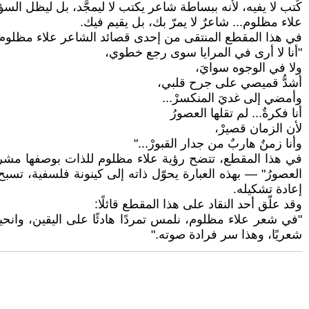
كُتب لا يفيه، لأنه ببساطة شاعر يكتب لا ليمجَّد، بل ليظل الس
علاء مظلوم... شاعرٌ لا يمرّ بك، بل يقيم فيك.
في هذا المقطع المنتقى من إحدى قصائد الشاعر علاء مظلوم، 
"أنا لا أرى في المرايا سوى رجع خطوي،
ولا في الوجوه سوايَ،
أشدُّ قميصي على جرح قلبي،
وأمضي إلى غديَ المنكسرْ...
أنا فكرةٌ... لم تقلها العصورُ
لأن الزمان قصيرْ،
وأنا زمنٌ هاربٌ من جدار القبورْ..."
في هذا المقطع، تتضح رؤية علاء مظلوم للذات بوصفها مشروعًا 
العصورُ" — بهذه العبارة يحوّل ذاته إلى كينونة فلسفية، تس
إعادة تشكيله.
وقد علّق أحد النقاد على هذا المقطع قائلًا:
"في شعر علاء مظلوم، نلمس تمردًا هادئًا على اليقين، وانح
شعريًا، وهذا سر فرادة صوته."