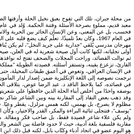
من محلة جبران، تلك التي تفوح بعبق نخيل الحلة وأزقتها الط
فحسب، بل عن المعنى، وعن الإنسان الحائر بين الحرية والاست
مهرجان مدرسي يُلقي "جدارية على جريد النخل"، لم يكن يُن
أولى تجلياته، لكنها كانت أول صيحة شعرية له في العلن، صي
ثم توالت القصائد، وراحت المجلات والصحف تفتح له نوافذها
القارئ، تزعزع يقينه، وتستفز أسئلته. قصيدته الطويلة "مملكة
في الإنسان العراقي، وتغوص في أعمق طبقات المخيلة، حتى ب
ترجمت نصوصه إلى اللغة الإنكليزية ضمن إصدار لدار المأمون، 
في قصائده، كما يلاحظ الناقد د. عبد الرضا عوض، يتلاقى الح
بوصفه واحدًا من أخلص أبناء الحلة الذين حافظوا على شعريته
وقد ذهب بعض النقاد إلى المقارنة بينه وبين الشاعر شاكر نص
مظلوم لا يصرخ، بل يهمس، لكنه همس مزلزل، يقطر وعيًا. 
"يوسف"، فتتجلى ثنائية البراءة والمكر، القدر والاختيار، وكأن ا
مقاربة فلسفية بلغة أدبية، حيث لا حدود فاصلة بين الشعر وال
هو اليوم عضو في اتحاد أدباء وكتّاب بابل، لكنه قبل ذلك ابن 