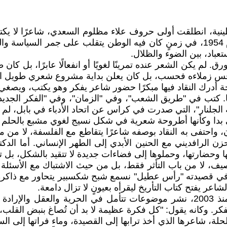
ينية، انطلقت أولى حروف علاء مظلوم السعدي، شاعرًا لا يكتب 
معبد قديم، مملوءٍ بصرخة الأسئلة وفتنة الحكمة. وُلد في عام 1954، في زمنٍ كان في
عباد، بين الضوء والظلال.
افس زملاءه فحسب، بل كان يعلن بداية مشروع شعري طويل النف
حة أدرك النقاد فيها مبكرًا حضور شاعر يفكر وهو يكتب، ويصغي
. كتب في "طريق الشعب"، وفي "الزمان"، وفي "الفكر الجديد"
 الجلنار"، التي صدرت في كراس عن اتحاد الأدباء في بابل، لم
دا وكأنها أطروحة شعرية في شكل نسيج لغوي مشبع بالحلم وال
واحتفى به النقاد بوصفه شاعرًا يتقاطع مع الفلسفة، لا من موق
زن الرافديني مع الحنين الأبدي إلى الطهر الإنساني. أما الد
ا وحضارتها، وحملوها إلى فضاءات جديدة لا تتقيد بالشكل، بل ت
يف، لا من باب التأثر فقط، بل من حيث الاشتباك مع الأسئلة ا
في قصيدته "رأس عطيل" نسمع شبح شكسبير يتحاور مع ذاكرة 
لشاعر يفتح كتاب التأريخ ليقرأه بعيونٍ لا تزال دامعة.
ولم يكن علاء شاعر قصيدة فقط، بل صاحب فكر ومقالة. منذ 2003، نشر موضوعات تتأمل
فكر. وكانه يقول: "كل فكرة عظيمة لا بد أن تُصاغ بنبض القلب، 
الحلة، شاعرها الذي أخذ ترابها إلى القصيدة، وماء فراتها إلى