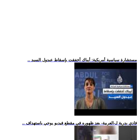
.. مستشارة سياسية أمريكية: أيباك أخفقت بإسقاط عبدول السيد
.. فادي بدرية لـ-العربية- بعد ظهوره في مقطع فيديو يوحي باستهداف