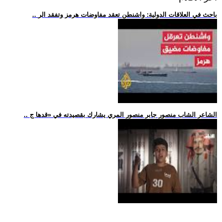
.. باحث في العلاقات الدولية: واشنطن تعقد مفاوضات هرمز وتفقد الر
.. الشاعر الشاب منصور جابر منصور المري يشارك بقصيدته في «قدها ج