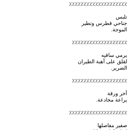
٪٪٪٪٪٪٪٪٪٪٪٪٪٪٪٪٪٪٪٪
تلبس
جناحي قطرس وتطير
الموجة.
٪٪٪٪٪٪٪٪٪٪٪٪٪٪٪٪٪٪٪
يرمي ساقيه
لقلق على أهبة الطيران
الضرير.
٪٪٪٪٪٪٪٪٪٪٪٪٪٪٪٪٪٪٪
أخر ورقة
يراعة مخادعة.
٪٪٪٪٪٪٪٪٪٪٪٪٪٪٪٪٪٪٪٪
صفير مفاصلها