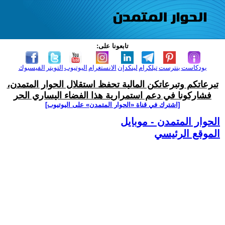
تابعونا على:
بودكاست
بنترست
تيلكرام
لينكدإن
الانستغرام
اليوتيوب
التويتر
الفيسبوك
تبرعاتكم وتبرعاتكن المالية تحفظ استقلال الحوار المتمدن،
فشاركونا في دعم استمرارية هذا الفضاء اليساري الحر
[اشترك في قناة ‫«الحوار المتمدن» على اليوتيوب]
الحوار المتمدن - موبايل
الموقع الرئيسي