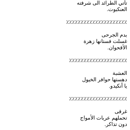
تأتي الطرائد الى شرفته
العنكبوت.
٪٪٪٪٪٪٪٪٪٪٪٪٪٪٪٪٪٪٪٪٪
بدم الجرحى
غسلت فستانها زهرة
الأقحوان.
٪٪٪٪٪٪٪٪٪٪٪٪٪٪٪٪٪٪٪٪
العشبة
دهستها حوافر الخيول
يا أنكيدو.
٪٪٪٪٪٪٪٪٪٪٪٪٪٪٪٪٪٪٪٪
غرقى
تحملهم عربات الأمواج
دون تذاكر.