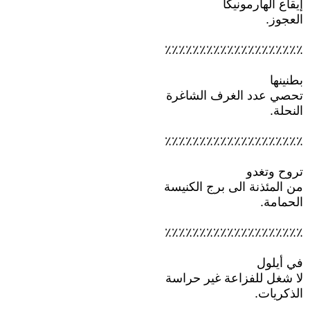
إيقاع الهارمونيكا
العجوز.
٪٪٪٪٪٪٪٪٪٪٪٪٪٪٪٪٪٪٪٪
بطنينها
تحصي عدد الغرف الشاغرة
النحلة.
٪٪٪٪٪٪٪٪٪٪٪٪٪٪٪٪٪٪٪٪
تروح وتغدو
من المئذنة الى برج الكنيسة
الحمامة.
٪٪٪٪٪٪٪٪٪٪٪٪٪٪٪٪٪٪٪٪
في أيلول
لا شغل للفزاعة غير حراسة
الذكريات.