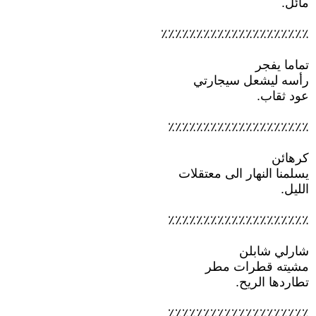
مائل.
٪٪٪٪٪٪٪٪٪٪٪٪٪٪٪٪٪٪٪٪٪
تماما يفجر
رأسه ليشعل سيجارتي
عود ثقاب.
٪٪٪٪٪٪٪٪٪٪٪٪٪٪٪٪٪٪٪٪
كرهائن
يسلمنا النهار الى معتقلات
الليل.
٪٪٪٪٪٪٪٪٪٪٪٪٪٪٪٪٪٪٪٪
شارلي شابلن
مشيته قطرات مطر
تطاردها الريح.
٪٪٪٪٪٪٪٪٪٪٪٪٪٪٪٪٪٪٪٪