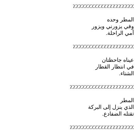
٪٪٪٪٪٪٪٪٪٪٪٪٪٪٪٪٪٪٪٪
المطر وحده
وفي يزورني ويزور
أمي الراحلة.
٪٪٪٪٪٪٪٪٪٪٪٪٪٪٪٪٪٪٪٪
عيناه جاحظتان
في انتظار القطار
الشتاء.
٪٪٪٪٪٪٪٪٪٪٪٪٪٪٪٪٪٪٪٪٪
المطر
الذي ينزل إلى البركة
تقتله الضفادع.
٪٪٪٪٪٪٪٪٪٪٪٪٪٪٪٪٪٪٪٪٪