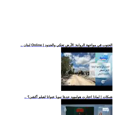
.. لبنان Online | الجنوب في مواجهة الرواية: الأرض تحكي والحدود
.. شبكات | لماذا اختارت هوليوود حديثا نبويا عنوانا لفيلم أكشن؟