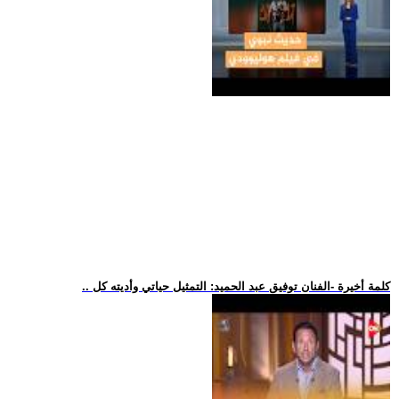
.. كلمة أخيرة -الفنان توفيق عبد الحميد: التمثيل حياتي وأديته كل