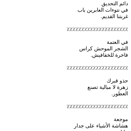
دائم التحديق
في نتوءات العابرين باب
غربتنا القديم.
٪٪٪٪٪٪٪٪٪٪٪٪٪٪٪٪٪٪٪٪٪
في العتمة
الشجر الموحش كراس
فاخرة للخفافيش.
٪٪٪٪٪٪٪٪٪٪٪٪٪٪٪٪٪٪٪٪٪
حذو قبرك
زهرة لا مبالية تصنع
العطور.
٪٪٪٪٪٪٪٪٪٪٪٪٪٪٪٪٪٪٪٪٪
موجعة
هشاشة الأشياء على جدار