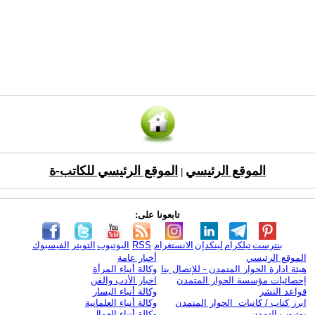
الموقع الرئيسي
الموقع الرئيسي للكاتب-ة
|
تابعونا على:
بنترست
تيلكرام
لينكدإن
الانستغرام
RSS
اليوتيوب
التويتر
الفيسبوك
الموقع الرئيسي
أخبار عامة
هيئة ادارة الحوار المتمدن - للإتصال بنا
وكالة أنباء المرأة
إحصائيات مؤسسة الحوار المتمدن
اخبار الأدب والفن
قواعد النشر
وكالة أنباء اليسار
ابرز كتاب / كاتبات الحوار المتمدن
وكالة أنباء العلمانية
يوتيوب التمدن
وكالة أنباء العمال