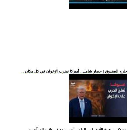
.. خارج الصندوق | حصار شامل.. أميركا تضرب الإخوان في كل مكان
.. بعد تكريم شيخ الأزهر له.. الطفل أنس يبدع في تلاوة القرآن بدو