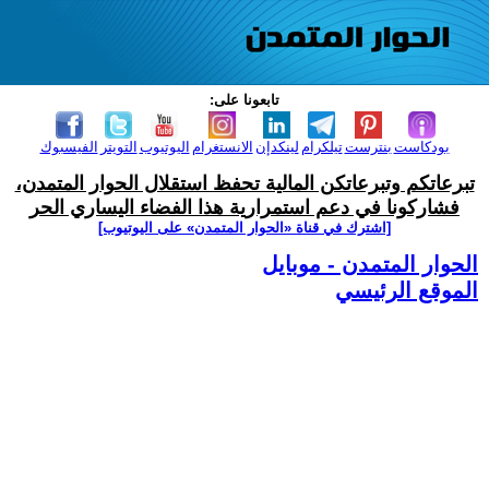
تابعونا على:
بودكاست
بنترست
تيلكرام
لينكدإن
الانستغرام
اليوتيوب
التويتر
الفيسبوك
تبرعاتكم وتبرعاتكن المالية تحفظ استقلال الحوار المتمدن،
فشاركونا في دعم استمرارية هذا الفضاء اليساري الحر
[اشترك في قناة ‫«الحوار المتمدن» على اليوتيوب]
الحوار المتمدن - موبايل
الموقع الرئيسي