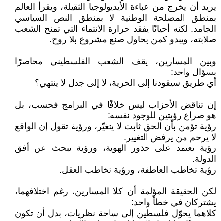
يريد أن يخرج من عباءة الأيديولوجيا الثقيلة، ويقرأ العالم
بمنطق المصلحة الوطنية لا بمنطق النص السياسي
الجامد. لكنه أحيانًا يفقد حرارة الانتماء التي تمنح الشعب
صلابته، ويبدو كمن يحاول صنع مشروع بلا روح.
وبين المسارين، يقف الشعب الفلسطيني محاصرًا
بسؤال واحد:
أي طريق سيقودنا إلى الحرية، لا إلى جدل لا ينتهي؟
إن تناقض الأحزاب ليس خلافًا في البرامج فحسب، بل
هو صراع رؤيتين للوجود نفسه:
رؤية تؤمن بأن الحق ثابت لا يتغيّر، ورؤية تقول إن الواقع
لا يرحم من يرفض التغيير.
رؤية تعتمد على جذور الهوية، ورؤية تبحث عن أفق
الدولة.
رؤية تخاطب العاطفة، ورؤية تخاطب العقل.
لكن الحقيقة المؤلمة أن كلا المسارين، رغم اختلافهما،
يشتركان في خطأ واحد:
كلاهما يحوّل فلسطين إلى ساحة نظريات، بدل أن تكون