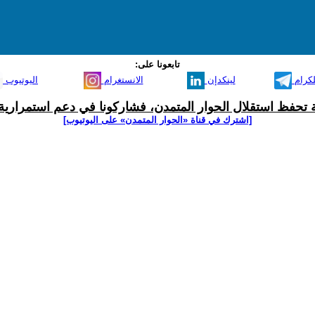
تابعونا على:
لكرام
لينكدإن
الانستغرام
اليوتيوب
ية تحفظ استقلال الحوار المتمدن، فشاركونا في دعم استمرارية 
[اشترك في قناة ‫«الحوار المتمدن» على اليوتيوب]