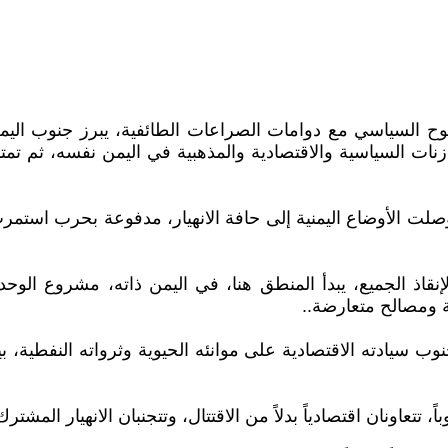
السياسي مع دوامات الصراعات الطائفية، يبرز جنوب اليم
ت السياسية والاقتصادية والمذهبية في اليمن نفسه، ثم تمتد ف
عقود من فشل "الوحدة" التي ولدت في 22 مايو 1990، وصلت الأوضاع اليمنية إلى حافة ال
إنقاذ الجميع، يبدأ المنطق هنا، في اليمن ذاته، مشروع الوح
 ومصالح متعارضة..
نوب سيادته الاقتصادية على موانئه الحيوية وثرواته النفطية، 
، تتعاونان اقتصادياً بدلاً من الاقتتال، وتتجنبان الانهيار المشت