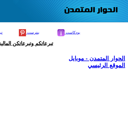
بودكاست
بنترست
تي
تبرعاتكم وتبرعاتكن المال
الحوار المتمدن - موبايل
الموقع الرئيسي