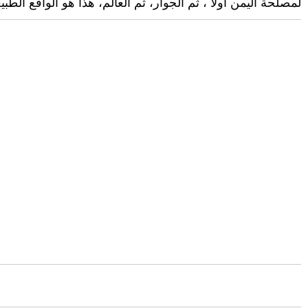
لمصلحة اليمن أولا ً، ثم الجوار، ثم العالم، هذا هو الواقع ال