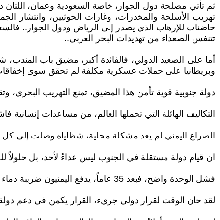
ثم تأتي مصلحة دول الجوار، خاصة السعودية وعمان، اللتان دفعت
تهريب الأسلحة والمخدرات، وغارات الحوثيين، وانتشار الجما
حاضنات للإرهاب الذي يصدر إلى الرياض ودول الجوار.. فالسعو
تتنفس الصعداء من تهديدات البحر العربي..
أما على الصعيد الدولي، فالفائدة أكبر، مضيق باب المندب، شريا
وبريطانيا على حملات عسكرية مكلفة لم تحقق سوى إخفاقات
دولة جنوبية قوية تأمن هذا المضيق، تمنع التهريب البحري، وت
التكاليف الهائلة التي تحملها العالم، من مساعدات إنسانية 
الصراع اليمني لم يعد مشكلة محلية، شظاياه وصلت إلى كل م
ان قيام دولة مستقلة في الجنوب ليس عداءً لأحد، بل حلولاً للج
فشل الوحدة واضح، فبعد 35 عاماً، يدفع اليمنيون ضريبة دماء وجوع، ودول الجوار تكابد خسائر مالية وعسكرية، والعالم يحصد اضطرابات بحرية واقتصادية..
لقد حان الوقت لقرار دولي جريء، القرار يكمن في دعم دولة 