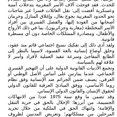
للحدث. فقد فوجئت آلاف الأسر المغربية بتدخلات أمنية
وعسكرية أفضت إلى: نقل العائلات قسرا عبر شاحنات
نحو الحدود المغربية بجوج بغال، وإغلاق المنازل وحرمان
أصحابها من العودة إليها، والفصل القسري بين أفراد
الأسر المختلطة (مغاربة وجزائريون)، بما في ذلك الأزواج
والأطفال، ومصادرة الممتلكات الخاصة دون أي مسطرة
قانونية.
ولقد أدى ذلك إلى تفكيك نسيج اجتماعي قائم منذ عقود،
وخلق أوضاع إنسانية بالغة القسوة، لاسيما بالنظر إلى
الطابع المفاجئ وسرعة تنفيذ العملية لأفراد وأسر لا
علاقة لهم بالسياسة.
وتجمع الأدبيات القانونية الدولية على أن التهجير القسري
الجماعي، عندما يمارس على أساس الأصل الوطني أو
العرقي، يصنف ضمن الجرائم ضد الإنسانية وفق نظام
روما الأساسي، ووفق المبادئ العرفية للقانون الدولي
لحقوق الإنسان والقانون الدولي الإنساني.
وقد تضمن ما وقع سنة 1975 عددا من الانتهاكات
الجسيمة، من أبرزها: الإخلال بالحق في حرية التنقل
والإقامة؛ وانتهاك الحق في الملكية من خلال تجريد
المرحلين من ممتلكاتهم؛ وتعريض المدنيين لظروف