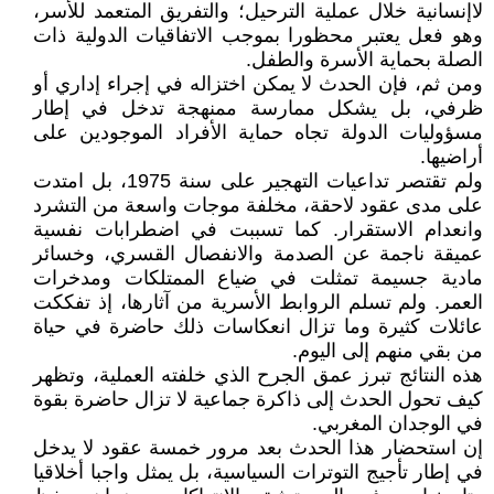
لاإنسانية خلال عملية الترحيل؛ والتفريق المتعمد للأسر،
وهو فعل يعتبر محظورا بموجب الاتفاقيات الدولية ذات
الصلة بحماية الأسرة والطفل.
ومن ثم، فإن الحدث لا يمكن اختزاله في إجراء إداري أو
ظرفي، بل يشكل ممارسة ممنهجة تدخل في إطار
مسؤوليات الدولة تجاه حماية الأفراد الموجودين على
أراضيها.
ولم تقتصر تداعيات التهجير على سنة 1975، بل امتدت
على مدى عقود لاحقة، مخلفة موجات واسعة من التشرد
وانعدام الاستقرار. كما تسببت في اضطرابات نفسية
عميقة ناجمة عن الصدمة والانفصال القسري، وخسائر
مادية جسيمة تمثلت في ضياع الممتلكات ومدخرات
العمر. ولم تسلم الروابط الأسرية من آثارها، إذ تفككت
عائلات كثيرة وما تزال انعكاسات ذلك حاضرة في حياة
من بقي منهم إلى اليوم.
هذه النتائج تبرز عمق الجرح الذي خلفته العملية، وتظهر
كيف تحول الحدث إلى ذاكرة جماعية لا تزال حاضرة بقوة
في الوجدان المغربي.
إن استحضار هذا الحدث بعد مرور خمسة عقود لا يدخل
في إطار تأجيج التوترات السياسية، بل يمثل واجبا أخلاقيا