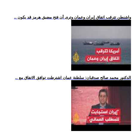
.. واشنطن تترقب اتفاق إيران وعمان وترى أن فتح مضيق هرمز قد يكون
.. الدكتور محمد صالح صدقيان: سلطنة عمان اشترطت توافق الاتفاق مع