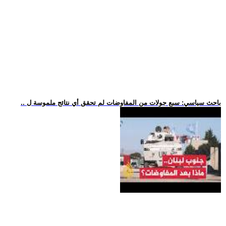
.. باحث سياسي: سبع جولات من المفاوضات لم تحقق أي نتائج ملموسة ل