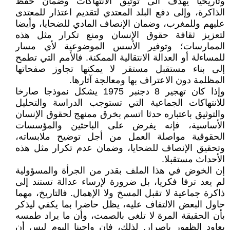
وتاريخيا يهدف الى توثيق الانتهاكات وضمان حفظ
الذاكرة، وإلى دفع البلد المعتدي لتقديم اعتذار للمعتدى
عليهم وللمغرب، وضمان الإنصاف المادي للضحايا، وأيضا
لتعزيز ثقافة حقوق الإنسان ومنع تكرار مثل هذه
الممارسات؛ وتوفير الأسس الموضوعية لأي مسار
للمساءلة أو العدالة الانتقالية الممكنة. فالأمم التي تطمح
إلى بناء مستقبل مستقر لا يمكنها تجاوز صفحاتها
المظلمة دون الاعتراف بها ومعالجة آثارها.
وإذا كان تهجير 8 دجنبر 1975 يشكل نموذجا صارخا
للانتهاكات الجماعية التي تستوجب الدراسة والتحليل
والتوثيق باعتباره حدثا اتسم بخرق ممنهج لحقوق الإنسان
الأساسية، فإنه يفرض على الباحثين والمؤسسات
الحقوقية مواصلة العمل من أجل توضيح ملابساته،
وتحقيق الإنصاف للضحايا، وضمان عدم تكرار مثل هذه
الأحداث مستقبلا.
إن الخوض في هذا الملف بقدر من الجرأة والمسؤولية
لم يعد ترفا فكريا، بل ضرورة لإرساء عدالة تستند إلى
ذاكرة جماعية لا تقبل المسخ ولا الإهمال. فالتاريخ، مهما
حاول البعض الالتفاف عليه، يظل حاضرا بما يكفي ليذكر
بأن الحقيقة المرة لا تلغى بالصمت، وأن ما يراد طمسه
يعاود الظهور بإصرار. لذلك، فإن واجبنا اليوم ليس أن