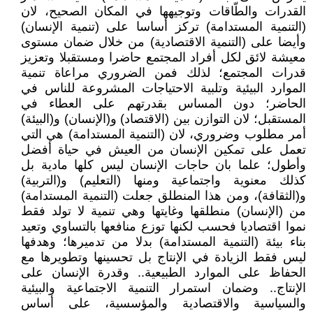
القدرات والطّاقات وتوجيهها في المكان الصحيح، لان
(التنمية المستدامة) تركز أساسا على (تنمية الإنسان)
وأيضا على (التنمية الاقتصادية) من خلال ضمان مستوى
معيشة لائق لكل أفراد المجتمع حاضرا ومستقبلا وتعزيز
قدرات المجتمع؛ لذلك فمن الضروري مراعاة تنمية
الموارد البيئية وتلبية الاحتياجات المشروعة للناس في
الحاضر؛ دون المساس بقدرتهم على العطاء في
المستقبل؛ لان التوازن بين (الاقتصاد) و(الإنسان) و(البيئة)
أمر مطلوب وضروري، لان (التنمية المستدامة) هي التي
تعمل على تمكين الإنسان من العيش في حياة أفضل
وأطول؛ علما بان حاجات الإنسان ليس كلها مادية بل
كذلك معنوية واجتماعية ومنها (التعليم) و(التربية)
و(الثقافة)، ومن هذا المنطلق جعلت (التنمية المستدامة)
من (الإنسان) منطلقها وغايتها وهي تنمية لا تولد فقط
نموا اقتصاديا فحسب لكنها توزع منافعها بالتساوي وتعيد
بناء بيئة (التنمية المستدامة) بدلا من تدميرها؛ وهدفها
ليس فقط الزيادة في الإنتاج بل تحسينها وتطويرها مع
الحفاظ على الموارد الطبيعية.. وقدرة الإنسان على
الإنتاج.. وضمان استمرار التنمية الاجتماعية والبيئية
والسياسية والاقتصادية والمؤسسية، على أساس