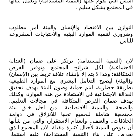
أسس التي تقوم عليها (التنمية المستدامة) وتعمل لبنائها
في المجتمع بشكل سليم .
التوازن بين الاقتصاد والإنسان والبيئة أمر مطلوب
وضروري لتنمية الموارد البيئية والاحتياجات المشروعة
للناس
لان (التنمية المستدامة) ترتكز على ضمان (العدالة
الاجتماعية) لكل شرائح المجتمع وتوفير الفرص
المتكافئة؛ وهذا لا يتم إلا بإنشاء علاقة تربط بين (الإنسان)
و(البيئة) ليصبح التعامل البشري مع الموارد الطبيعية
بطريقة حضارية، ليتم حماية وصون للبيئة بهدف تحقيق
العدالة الاجتماعية في الاستفادة من هذه الموارد، وكذلك
بهدف ضمان الفرص المتكافئة في مجالات التعليم..
والصحة.. والتنمية الاقتصادية.. من اجل خلق بيئة
مجتمعية شاملة للجميع تجنبا للانزلاق في دوامة
الخلافات.. والعنف.. وانعدام الاستقرار، والتي من شأنها
أن تقوض التنمية لأجيال كثيرة مقبلة؛ لان المجتمع الذي
يحرص على بناء (التنمية المستدامة) عليه استثمار