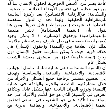
عامة يعتبر من الأسس الجوهرية لحقوق الإنسان لما له
من دور عظيم في تحسين الأوضاع الغذائية.. والصحية..
والسكانية؛ فـ(الرفاهة الاقتصادي) يعد ركيزة أساسية
للديمقراطية الحقيقية؛ ولهذا نجد أن الدول المتقدمة
اقتصاديا قد شهدت (الديمقراطية) قبل غيرها؛ ومن هنا
نقول بأن (التنمية المستدامة) تعتبر مقدمة
لـ(الديمقراطية) و(حقوق الإنسان)، إذ لا يمكن وجود
(ديمقراطية) حقيقية في ظل ظروف معيشية غير ملائمة؛
لذلك فإن العلاقة بين (التنمية) و(حقوق الإنسان) هي
علاقة قوية، حيث لا يمكن ممارسة حقوق الإنسان دون
وجود (تنمية علمية) تعزز من مستوى معيشة الشعب
بشكل عام .
أن (التنمية المستدامة) هي عملية شاملة تشمل الجوانب
الاقتصادية.. والاجتماعية.. والثقافية.. والسياسية؛ وتهدف
إلى تحسين مستمر لرفاهية جميع السكان والأفراد من
خلال مشاركتهم النشطة والحرة والهادفة في عملية
(التنمية) وتوزيع الفوائد الناتجة عنها بشكل عادل وبتكافؤ
الفرص في (التنمية) الذي هو حق للأمم والأفراد على حد
سواء؛ مع التأكيد على حق الشعوب في السعي لتحقيق
التنمية الاقتصادية.. والاجتماعية.. والثقافية؛ بحرية مع