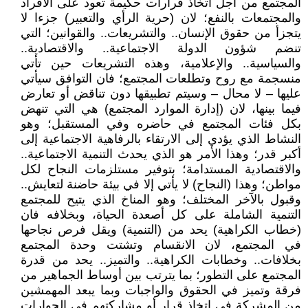
المجتمع من اجل اتخاذ قرارات حكيمة تعود على الأفراد
والمجتمعات بالنفع؛ لان (حرية الرأي والتعبير) جزءا لا
يتجزأ من حقوق الإنسان.. والتشريعات.. والقوانين؛ التي
تنضم شؤون الدولة الاجتماعية.. والاقتصادية..
والسياسية.. والإعلامية، وهذه التشريعات حين تأتي
منسجمة مع روح وتطلعات المجتمع؛ فان التوافق سيأتي
عليها – لا محال – وسيتم تطبيقها دون تناقض أو تعارض
فيما بينها، لان (إدارة الموارد المجتمع) هي التي تنهض
بكل فئات المجتمع في حاضره وفي المستقبل؛ وهو
النشاط الذي يؤدي إلى الارتقاء بالرفاهية الاجتماعية إلى
أكبر قدر؛ وهذا الأمر هو الذي يحدث التنمية الاجتماعية..
والاقتصادية المستدامة؛ بتوفير مستلزمات النجاح لكل
مواطن؛ وهذا (النجاح) لا يأتي إلا في بيئة حاضنة لتعايش..
وقبول بالآخر المختلف؛ وهو المناخ الذي يتيح للمجتمع
التنمية الشاملة على كل أصعدة الحياة، وبخلافه فان
(خطاب الكراهية) يحد من (التنمية) ويقل فرص نجاحها
في المجتمع، لان الانقسام وتشتت وحدة المجتمع
بخلافات.. وخطابات الكراهية.. والتميز.. يحد من قدرة
المجتمع على التطور؛ بما يترتب بين أوساط الجماهير من
فرقة وتميز في الحقوق والواجبات وبما يبعد المهمشين
من المشركة في اتخاذ قرار أو مشاركتهم في الحوارات