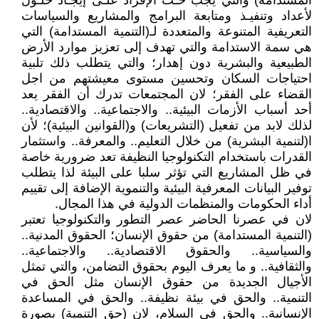
المستدامة) والتي يجب حـث الإفراد علـى إيجـاد حلـول
لأعداد وتنفيـذ ومتابعة البرامج والمشاريع والسياسات
التعريفية المتنوعة والمتعددة لـ(التنمية المستدامة) التي
هي سمة الاستدامة والتي تهدف إلى تعزيز موارد الأرض
الطبيعية والبشرية دون إهدار؛ والتي يتطلب ذلك تلبية
احتياجات السكان وتحسين مستوى معيشتهم من اجل
القضاء على الفقر؛ لان المجتمعات تدرك أن الفقر يعد
أحد أسباب الأزمات البيئية.. والاجتماعية.. والاقتصادية..
لذلك لابد من تفعيل (التشريعات) و(القوانين البيئية)؛ لأن
ا(لتنمية البشرية) من خلال التعليم.. والمعرفة.. واستثمار
القدرات باستخدام التكنولوجيا النظيفة تعد ضرورية خاصة
في ظل المشاريع التي تؤثر سلبا على البيئة لذا يتطلب
توفير البيانات المعرفية البيئية والتنموية الإضافة إلى تقييم
أداء الحكومات والمنظمات الدولية في هذا المجال.
لان في عصرنا الحاضر عصر التطور والتكنولوجيا تعتبر
(التنمية المستدامة) من حقوق الإنسان؛ الحقوق المدنية..
والسياسية.. والحقوق الاقتصادية.. والاجتماعية..
والثقافية.. و ما يعرف اليوم بحقوق التضامن، والتي تمثل
الأجيال الجديدة من حقوق الإنسان مثل الحق في
التنمية.. والحق في بيئة نظيفة.. والحق في المساعدة
الإنسانية.. والحق في السلام، لان (حق التنمية) بصورة