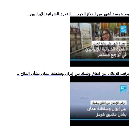
.. بعد خمسة أشهر من اندلاع الحرب... القدرة الشرائية للإيرانيين
.. ترقب للإعلان عن اتفاق وشيك بين إيران وسلطنة عمان بشأن الملاح