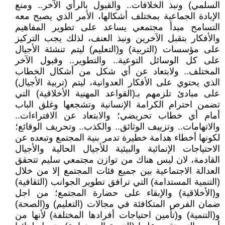
السلمي) ونبذ الخلافات.. والقبول بالرأي الآخر.. ومنع
الإبادة الجماعية بمختلف أشكالها، الأمر الذي يصبح معه
التسامح مبدأ مجتمعي يساعد على تطوير المفاهيم
والأفكار بتقبل الآخرين ونبذ العنف، لذلك يجب التركيز
على مؤسسات (التربية) و(التعليم) ليتم تنشئة الأجيال
على كل الوسائل التوعية.. والتطوير.. وقبول الآخر
المختلف.. ولابتعاد عن أي شكل من أشكال الخطاب
الذي يحتوي على الأفكار العدوانية، ليتم (تربية الأجيال)
على مبادئ تلزمهم بـ(القواعد المهنية الأخلاقية) التي
تضمن احترام الكرامة الإنسانية وتشجعها وغلق الباب
أمام أي خطاب تحريضي؛ والابتعاد عن الافتراءات..
والاتهامات.. وتزييف الوثائق.. والكذب.. وتحريف الوقائع؛
لكونها أخطاء هدامة خطيرة تدمر بنية المجتمع وتبعده عن
الاحتياجات الإنمائية والبيئية للأجيال الحالية والأجيال
القادمة، لان ليس هناك من توازن مجتمعي سليم تتحقق
العدالة الاجتماعية بين جميع فئات المجتمع إلا من خلال
(التنمية المستدامة) التي ترافق تطوير الجوانب (الثقافية)
و(الأخلاقية) والإبقاء على حضارة المجتمع؛ من اجل
ضمان الفرص المتكافئة في مجالات (التعليم) و(الصحة)
و(التنمية) و(تأمين احتياجات أفرادها المختلفة) لأنها من