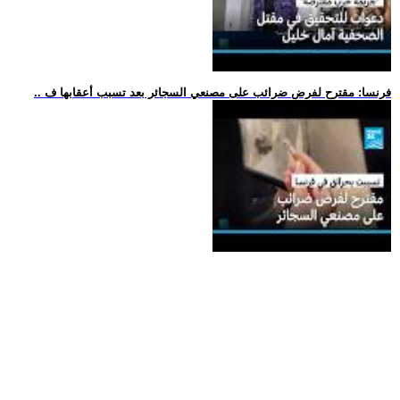
.. فرنسا: مقترح لفرض ضرائب على مصنعي السجائر بعد تسبب أعقابها ف