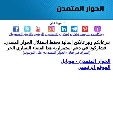
تابعونا على:
بودكاست
بنترست
تيلكرام
لينكدإن
الانستغرام
اليوتيوب
التويتر
الفيسبوك
تبرعاتكم وتبرعاتكن المالية تحفظ استقلال الحوار المتمدن،
فشاركونا في دعم استمرارية هذا الفضاء اليساري الحر
[اشترك في قناة ‫«الحوار المتمدن» على اليوتيوب]
الحوار المتمدن - موبايل
الموقع الرئيسي