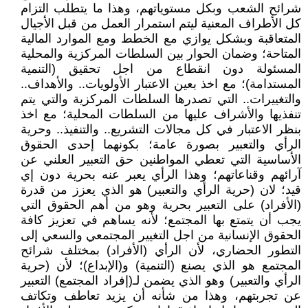
شرائح الشعب وبكل مستوياتهم، وهذا ما يتطلب التزام
كل الأطراف المعنية ليتم استمرار العمل من قبل الأجيال
المتعاقبة وبشكل يوازي مع الخطط ومع الموارد المالية
المتاحة؛ وضمان الحوار بين السلطات المركزية والمحلية
المسئولة دون انقطاع من اجل تحقيق (التنمية
المستدامة)؛ مع اخذ بعين الاعتبار الأولويات.. والأهداف..
والتغييرات.. التي تصدرها السلطات المركزية والتي يتم
تنفذيها والأشراف عليها من السلطات المحلية؛ مع اخذ
بنظر الاعتبار في كل مجالات التشريع.. والتنفيذ.. وحرية
الرأي والتعبير بصورة عامة؛ بكونهما إحدى الحقوق
الأساسية التي تعطي المواطنين حق التعبير العلني عن
آرائهم وقناعاتهم؛ وهذا الرأي يعبر عنه بحرية دون إي
قيد؛ لان (حرية الرأي والتعبير) هو الذي يعزز من قدرة
(الأفراد) على التعبير بحرية وهو من أهم الحقوق التي
يجب أن يتمتع بها المجتمع؛ لأنه يساهم في تعزيز كافة
الحقوق الإنسانية من اجل التغيير المجتمعي والسعي إلى
التطور الحضاري، لأن الرأي (الأفراد) بمختلف شرائح
المجتمع هو الذي يصنع (التنمية) و(الإبداع)؛ لأن (حرية
الرأي والتعبير) وهو الذي يضمن لـ(إفراد المجتمع) التعبير
عن تجربتهم، وهذا من شأنه أن يزيد تعاطف وتكاتف