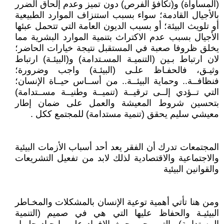
(المساواة) و(تكافؤ الفرص) دون تميز وعدم إلحاق الضرر
بالأجيال القادمة؛ سواء بسبب استنزاف الموارد الطبيعية
أو تلويث البيئة؛ أو بسبب الديون العامة التي تتحمل عبئها
الأجيال بسبب عدم الاكتراث بتنمية الموارد البشرية مما
يخلق ظروفا صعبة في المستقبل نتيجة خيارات الحاضر؛
لان ارتباط بـين (التنميـة المسـتدامة) و(البيئـة) ارتباط
وثيـق، فالحفـاظ علـى (البيئـة) واجب وضرورة؛
فنظافــة.. وحماية البيئــة.. من أســاس حيــاة الإنسان؛
التي تــؤدي إلــى ترقيــة (تنميــة وطنيــة مســتدامة)
بتحسين شروط المعيشة والعمل على ضمان إطار
معيشي سليم يحقق (تنمية مستدامة) للمجتمع ككل .
المجتمعات تدرك أن الفقر يعد أحد أسباب الأزمات البيئية
والاجتماعية والاقتصادية لذلك لابد من تفعيل التشريعات
والقوانين البيئية
ومن هنا تأتي أهمية توعية الإنسان بالمشكلات والمخـاطر
البيئيـة والحفاظ عليها التي هي في صميم (التنمية