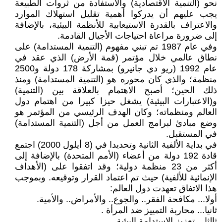
نحو (التنمية الاقتصادية) والاستفادة من ثروات الطبيعة
يجب عليهم أن يدركوا أهمية تقليل استهلاك الموارد
والاعتراف بالقدرة الاستيعابية للأنظمة البيئية، بالإضافة
إلى ضرورة مراعاة احتياجات الأجيال القادمة.
وفي عام 1987 تم تبني مفهوم (التنمية المستدامة) على
نطاق عالمي خلال مؤتمر (قمة الأرض) الذي عقد في
عام 1992 (ريو دي جانيرو) بمشاركة 178 دولة و2500
منظمة؛ والذي كان محوره هو (التنمية المستدامة) ومنذ
ذلك الحين؛ أصبح الاهتمام بالعلاقة بين (التنمية)
و(الاعتبارات البيئية) يشغل حيزا كبيرا من اهتمام دول
العالم ومنظماته؛ وكان الهدف الرئيسي من المؤتمر هو
وضع مبادئ لبرامج العمل من أجل (التنمية المستدامة)
في المستقبل.
في بداية الألفية الثانية وتحديدا في (8 أيلول 2000) اجتمع
قادة 192 دولة من أعضاء (الأمم المتحدة) بالإضافة إلى
أكثر من 23 منظمة دولية؛ وقد اتفقوا على (الأهداف
الإنمائية للألفية) حيث تم اعتماد القرار وتوقيعه. وبموجب
هذا الاتفاق تعهدت دول العالم:
أولا... مكافحة الفقر.. والجوع.. والأمراض.. والأمية.
ثانيا... محاربة التمييز ضد المرأة .
ثالثا... تعزيز الاستدامة البيئية.