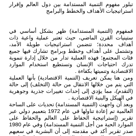
تبلور مفهوم التنمية المستدامة بين دول العالم وإقرار
استراتيجيات الأهداف والخطط والبرامج
فمفهوم (التنمية المستدامة) ظهر بشكل أساسي في
ستينيات القرن الماضي، حيث تعتبر عملية واعية ذات
أهداف محددة؛ تتضمن استراتيجيات طويلة الأمد،
وتشتمل على أهداف وخطط وبرامج تشارك فيها جميع
فئات المجتمع؛ فهذه العملية تدار من خلال إدارة تنموية
تدرك احتياجات الإنسان وتستطيع استخدام الموارد
الاقتصادية وتنميتها بكفاءة .
ومن هنا يمكن تعريف (التنمية الاقتصادية) بأنها العملية
التي يتم من خلالها الانتقال من حالة (التخلف) إلى حالة
(التقدم)، مما يؤدي إلى إحداث تغييرات جذرية وجوهرية
في الهيكل والبنية الاقتصادية .
وبعد أن واجهت (التنمية المستدامة) تحديات على الساحة
العالمية تم إعادة تناولها في عام 1972 بتعميم دولي عبر
تقرير (إستراتيجية الحفاظ على العالم والحفاظ على
الموارد الحية من أجل التنمية المستدامة) وفي عام 1980
صدر تقرير أكد في مقدمته إلى أن البشرية في سعيهم