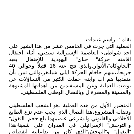
بقلم :- راسم عبيدات
العملية التي جرت في الخامس عشر من هذا الشهر على
احد شواطىء العاصمة الإسترالية سيدني، أثناء احتفال
اقامته حركة" حباي" اليهودية للإحتفال بعيد
"الحانوكاه"،الأنوار،والذي نتج عنه 16 قتيلاً وحوالي 40
جريحاً،،بينهم حاخام الحركة ايلي شيلنغر،والتي تبين بأن
منفذيها هم اب وابنه، حملت الكثير من التساؤلات عن
توقيت العملية وعن المستفيدين من اهدافها المشبوهة
والمسيئة والمضرة ل وبالنضال الوطني الفلسطيني.
المتضرر الأول من هذه العملية ،هو الشعب الفلسطيني
ونضاله المشروع،هذا النضال الذي يجب عدم نزع الطابع
الأخلاقي والقانوني والشرعي عنه،مهما بلغ حجم "التغول"
و"التوحش" الإسرائيلي في العدوان على شعبنا،هذا
"التغول" و"التوحش"الذي كان من تداعايته انفضاض