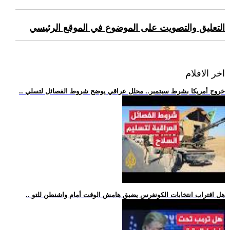
التعليق والتصويت على الموضوع في الموقع الرئيسي
اخر الافلام
.. خروج أمريكا بشرط سبتمبر.. محلل عراقي يوضح شروط الفصائل لتسلي
.. هل اقتراب انتخابات الكونغرس يضيق هامش الوقت أمام واشنطن للتو