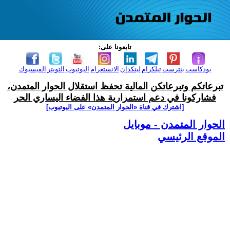
تابعونا على:
بودكاست
بنترست
تيلكرام
لينكدإن
الانستغرام
اليوتيوب
التويتر
الفيسبوك
تبرعاتكم وتبرعاتكن المالية تحفظ استقلال الحوار المتمدن،
فشاركونا في دعم استمرارية هذا الفضاء اليساري الحر
[اشترك في قناة ‫«الحوار المتمدن» على اليوتيوب]
الحوار المتمدن - موبايل
الموقع الرئيسي