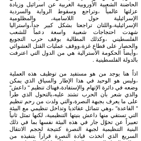
الحاضنة الشعبية الأوروبية الغربية عن اسرائيل وزيادة
عزلتها عالمياً ،وتراجع وسقوط الرواية والسردية
الإسرائيلية حول اللاسامية، والمظلومية
الإسرائيلية،واللتان تراجعتا بشكل كبير جداً،واستراليا
شهدت احتجاجات شعبية واسعة دعماً للشعب
الفلسطيني ،وكذلك المطالبة بوقف حرب التجويع
والحصار على قطاع غزة،ووقف عمليات القتل العشوائي
،وأيضاً الحكومة الأسترالية هي من الدول التي اعترفت
بالدولة الفلسطينية .
اذاً هنا يوجد من هو مستفيد من توظيف هذه العملية
،وليس هو الوحيد في هذا الإطار والسياق الذي يمكن
وضعه في دائرة الإتهام والإستفادة،فهناك تنظيم " داعش"
والذي شعر بأن الحرب تشتد عليه،بالتحول الذي طرأ
على ما يعرف بجبهة النصرة،والتي ولدت من رحم تنظيم
" القاعدة" ،وهي تتماثل عقائديا وتداخل تنظيمي مع البيئة
التي تستقي منها داعش بنيتها التنظيمية، لكنها تمثل ثانياً
تعبيراً عن تحوّل جار في هذه البيئة نفسها بما في ذلك
البنية التنظيمية لجبهة النصرة كنتيجة لحجم الانتقال
السريع الذي اتخذت قيادة النصرة قراراً بتنفيذه من