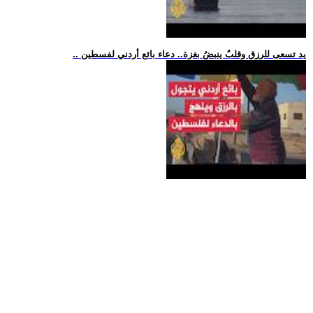
.. يد تسعى للرزق وقلبٌ ينبضُ بغزة.. دعاء بائع أردني لفسطين