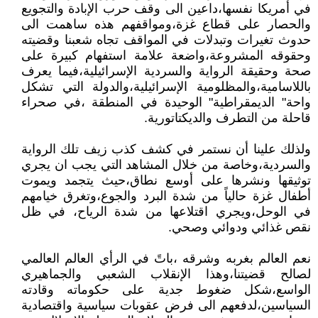
في أمريكا نفسها،داعين الى وقف حرب الإبادة والتجويع
والحصار على قطاع غزة،ومواقفهم هذه ساهمت الى
حدوث تغيرات وتبدلات في المواقف تجاه شعبنا وقضيته
وحقوقه المشروعة،واضعة علامة استفهام كبيرة على
صحة وحقيقة الرواية والسردية الإسرائيلية،فيما يعرف
باللاسامية،والمظلومية الإسرائيلية،والدولة التي تشكل
واحة" الديمقراطية" الوحيدة في المنطقة ،في صحراء
قاحلة من التطرف والديكتاتورية.
ولذلك علينا أن نستمر في كشف كذب زيف تلك الرواية
والسردية،وخاصة من خلال المشاهد التي يجب ان يجري
توثيقها ونشرها على أوسع نطاق،حيث يتجمد ويموت
أطفال غزة حالياً من شدة البرد والجوع،وتغرق خيامهم
في الوحل،ويجري اقتلاعها من شدة الرياح، في ظل
نقص غذائي ودوائي وصحي.
نعم العالم بغربه وشرقه ،باتً في الرأي العالم العالمي
لصالح قضيتنا،وهذا الإنقلاب الشعبي والجماهيري
الواسع،شكل ضغوط جدية على حكوماته وقادته
السياسين،لدفعهم الى فرض عقوبات سياسية واقتصادية