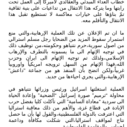
خطاب العداء المبدئي والعقائدي لأميركا إلى العمل تحت
رايتها وما يتركه هذا الانتقال من تداعيات على بنية ثقافية
تمّ بناؤها على خيارات معاكسة لا تستطيع تقبل هذا
الانتقال والتأقلم معه.
ما ان تم الإعلان عن تلك العملية الإرهابية،والتي منع
استمرار سقوط المزيد من الضحايا رجل مسلم استرالي
من اصول سورية،حرم نتنياهو وحكومته،من توظيف ذلك
في توجيه الإتهام الى ما يسمونه بالتطرف والإرهاب
الإسلامي،ولذلك تم توجيه الإتهام الى ايران وحزب
الله،فهذا الإتهام من السهل ترويجه امريكياً واوروبياً
غربياً،ولكن اتضح بأن المنفذ هو من جماعة "داعش"
الإرهابية،والتي يجري احياءها من جديد.
العملية استغلتها اسرائيل ورئيس وزرائها نتنياهو في
محاولة “ترميم” صورة إسرائيل “الضحية” وإعادة الحياة
الى سردية “معاداة السامية” التي تآكلت كليا بفضل حرب
الإبادة في قطاع غزة، والأهم من ذلك معاقبة استراليا
التي اعترفت بالدولة الفلسطينية،والقول لها بأن ما حصل
نتاج لمواقف استراليا،التي شكلت مكافأة وداعمة
لحماس والمقاومة الفلسطينية.