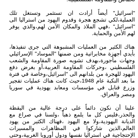
"اسرائيل" أيضاً أرادت ان تستثمر وتستغل تلك
العملية،لكي تشجع هجرة وقدوم اليهود من استراليا الى
"اسرائيل" ،فهي الملاذ والمكان الآمن لهم،والذي يوفر
لهم الأمن والحماية.
هناك الكثير من العمليات المشبوهة التي جرى تنفيذها،
بأيدي أجهزة مخابراتية ومن ضمنها "الموساد" الإسرائيلي
وجهات مأجورة،بهدف تشويه صورة المقاومة والشعب
الفلسطيني ،وحركات المقاومة العربية،أو بغرض دفع
اليهود للهجرة من بلدانهم الى "اسرائيل،وخاصة في فترة
ما بعد النكبة عام 1948،حيث كانت هناك عمليات تفجير
وزرع قنابل في مؤسسات ومعابد يهودية في سوريا
ومصر والعراق.
علينا أن نكون دائماً على درجة عالية من اليقظة
والحذر،فليس كل ما يلمع ذهباً ،ولسنا في صراع مع
الديانة اليهودية،ولا مع اليهود ،فهناك الكثير من يهود
العالم،الذين شاركوا في المظاهرات والمسيرات
الإحتجاجية في استراليا نفسها ودول أوروبا الغربية،وحتى