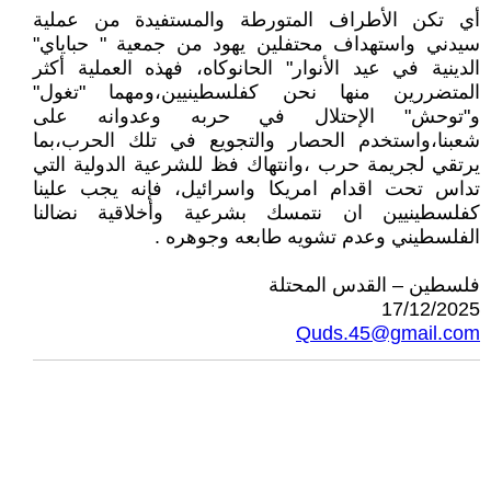
أي تكن الأطراف المتورطة والمستفيدة من عملية
سيدني واستهداف محتفلين يهود من جمعية " حباياي"
الدينية في عيد الأنوار" الحانوكاه، فهذه العملية أكثر
المتضررين منها نحن كفلسطينيين،ومهما "تغول"
و"توحش" الإحتلال في حربه وعدوانه على
شعبنا،واستخدم الحصار والتجويع في تلك الحرب،بما
يرتقي لجريمة حرب ،وانتهاك فظ للشرعية الدولية التي
تداس تحت اقدام امريكا واسرائيل، فإنه يجب علينا
كفلسطينيين ان نتمسك بشرعية وأخلاقية نضالنا
الفلسطيني وعدم تشويه طابعه وجوهره .
فلسطين – القدس المحتلة
17/12/2025
Quds.45@gmail.com