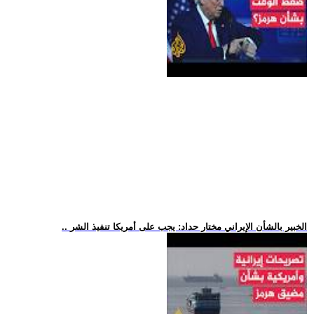
.. الخبير بالشأن الإيراني مختار حداد: يجب على أمريكا تنفيذ الشر