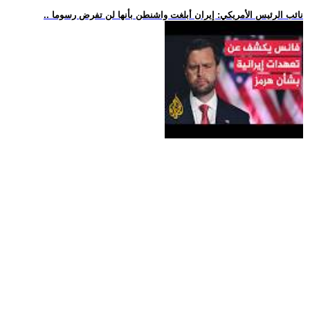
.. نائب الرئيس الأمريكي: إيران أبلغت واشنطن بأنها لن تفرض رسوما